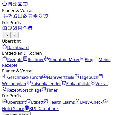
Planen & Vorrat
Für Profis
Übersicht
Dashboard
Entdecken & Kochen
Rezepte
Rechner
Smoothie-Mixer
Blog
Meine
Rezepte
Planen & Vorrat
Geschmacksprofil
Nährwertziele
Tagebuch
Wochenplan
Saisonkalender
Einkaufsliste
Vorrat
Rezeptvorschläge
Timer
Für Profis
Übersicht
Etikett
Health Claims
LMIV-Check
Nutri-Score
BLS-Datenbank