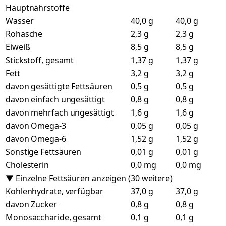
Hauptnährstoffe
Wasser
40,0 g
40,0 g
Rohasche
2,3 g
2,3 g
Eiweiß
8,5 g
8,5 g
Stickstoff, gesamt
1,37 g
1,37 g
Fett
3,2 g
3,2 g
davon gesättigte Fettsäuren
0,5 g
0,5 g
davon einfach ungesättigt
0,8 g
0,8 g
davon mehrfach ungesättigt
1,6 g
1,6 g
davon Omega-3
0,05 g
0,05 g
davon Omega-6
1,52 g
1,52 g
Sonstige Fettsäuren
0,01 g
0,01 g
Cholesterin
0,0 mg
0,0 mg
▼ Einzelne Fettsäuren anzeigen (30 weitere)
Kohlenhydrate, verfügbar
37,0 g
37,0 g
davon Zucker
0,8 g
0,8 g
Monosaccharide, gesamt
0,1 g
0,1 g