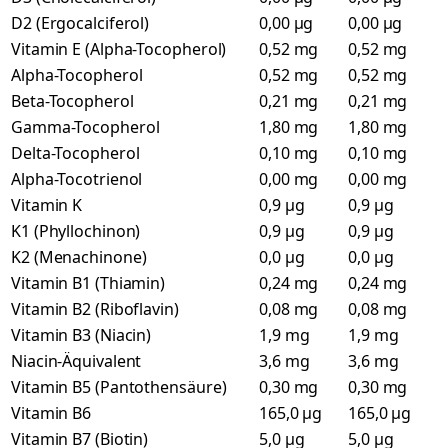
D2 (Ergocalciferol)
0,00 µg
0,00 µg
Vitamin E (Alpha-Tocopherol)
0,52 mg
0,52 mg
Alpha-Tocopherol
0,52 mg
0,52 mg
Beta-Tocopherol
0,21 mg
0,21 mg
Gamma-Tocopherol
1,80 mg
1,80 mg
Delta-Tocopherol
0,10 mg
0,10 mg
Alpha-Tocotrienol
0,00 mg
0,00 mg
Vitamin K
0,9 µg
0,9 µg
K1 (Phyllochinon)
0,9 µg
0,9 µg
K2 (Menachinone)
0,0 µg
0,0 µg
Vitamin B1 (Thiamin)
0,24 mg
0,24 mg
Vitamin B2 (Riboflavin)
0,08 mg
0,08 mg
Vitamin B3 (Niacin)
1,9 mg
1,9 mg
Niacin-Äquivalent
3,6 mg
3,6 mg
Vitamin B5 (Pantothensäure)
0,30 mg
0,30 mg
Vitamin B6
165,0 µg
165,0 µg
Vitamin B7 (Biotin)
5,0 µg
5,0 µg