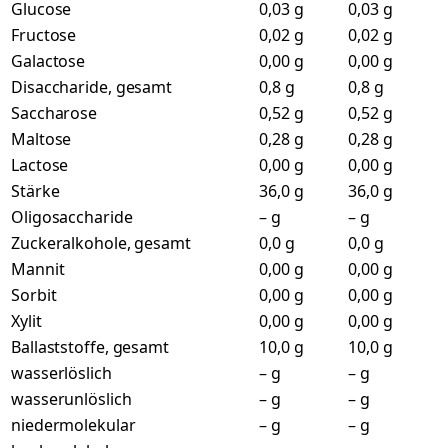
Glucose
0,03 g
0,03 g
Fructose
0,02 g
0,02 g
Galactose
0,00 g
0,00 g
Disaccharide, gesamt
0,8 g
0,8 g
Saccharose
0,52 g
0,52 g
Maltose
0,28 g
0,28 g
Lactose
0,00 g
0,00 g
Stärke
36,0 g
36,0 g
Oligosaccharide
– g
– g
Zuckeralkohole, gesamt
0,0 g
0,0 g
Mannit
0,00 g
0,00 g
Sorbit
0,00 g
0,00 g
Xylit
0,00 g
0,00 g
Ballaststoffe, gesamt
10,0 g
10,0 g
wasserlöslich
– g
– g
wasserunlöslich
– g
– g
niedermolekular
– g
– g