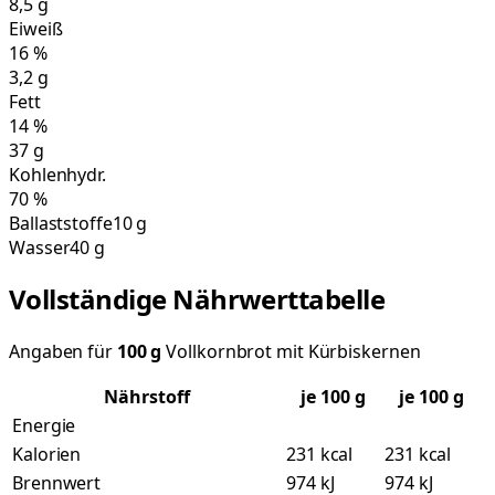
8,5
g
Eiweiß
16
%
3,2
g
Fett
14
%
37
g
Kohlenhydr.
70
%
Ballaststoffe
10 g
Wasser
40 g
Vollständige Nährwerttabelle
Angaben für
100
g
Vollkornbrot mit Kürbiskernen
Nährstoff
je
100
g
je 100 g
Energie
Kalorien
231 kcal
231 kcal
Brennwert
974 kJ
974 kJ