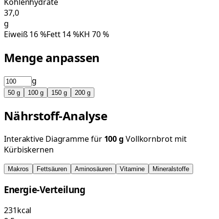
Kohlenhydrate
37,0
g
Eiweiß
16
%
Fett
14
%
KH
70
%
Menge anpassen
g
50
g
100
g
150
g
200
g
Nährstoff-Analyse
Interaktive Diagramme für
100
g
Vollkornbrot mit
Kürbiskernen
Makros
Fettsäuren
Aminosäuren
Vitamine
Mineralstoffe
Energie-Verteilung
231
kcal