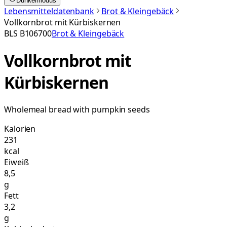
Dunkelmodus
Lebensmitteldatenbank
Brot & Kleingebäck
Vollkornbrot mit Kürbiskernen
BLS
B106700
Brot & Kleingebäck
Vollkornbrot mit
Kürbiskernen
Wholemeal bread with pumpkin seeds
Kalorien
231
kcal
Eiweiß
8,5
g
Fett
3,2
g