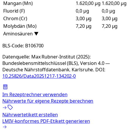
Mangan (Mn)
1.620,00 µg
1.620,00 µg
Fluorid (F)
0,0 µg
0,0 µg
Chrom (Cr)
3,00 µg
3,00 µg
Molybdän (Mo)
7,20 µg
7,20 µg
Aminosäuren
▼
BLS-Code:
B106700
Datenquelle:
Max Rubner-Institut (2025):
Bundeslebensmittelschlüssel (BLS), Version 4.0 —
Deutsche Nährstoffdatenbank. Karlsruhe.
DOI:
10.25826/Data20251217-134202-0
Im Rezeptrechner verwenden
Nährwerte für eigene Rezepte berechnen
Nährwertetikett erstellen
LMIV-konformes PDF-Etikett generieren