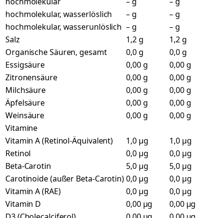
hochmolekular
– g
– g
hochmolekular, wasserlöslich
– g
– g
hochmolekular, wasserunlöslich
– g
– g
Salz
1,2 g
1,2 g
Organische Säuren, gesamt
0,0 g
0,0 g
Essigsäure
0,00 g
0,00 g
Zitronensäure
0,00 g
0,00 g
Milchsäure
0,00 g
0,00 g
Äpfelsäure
0,00 g
0,00 g
Weinsäure
0,00 g
0,00 g
Vitamine
Vitamin A (Retinol-Äquivalent)
1,0 µg
1,0 µg
Retinol
0,0 µg
0,0 µg
Beta-Carotin
5,0 µg
5,0 µg
Carotinoide (außer Beta-Carotin)
0,0 µg
0,0 µg
Vitamin A (RAE)
0,0 µg
0,0 µg
Vitamin D
0,00 µg
0,00 µg
D3 (Cholecalciferol)
0,00 µg
0,00 µg