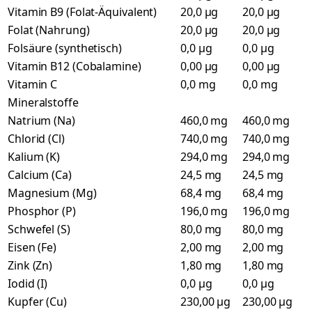
Vitamin B9 (Folat-Äquivalent)
20,0 µg
20,0 µg
Folat (Nahrung)
20,0 µg
20,0 µg
Folsäure (synthetisch)
0,0 µg
0,0 µg
Vitamin B12 (Cobalamine)
0,00 µg
0,00 µg
Vitamin C
0,0 mg
0,0 mg
Mineralstoffe
Natrium (Na)
460,0 mg
460,0 mg
Chlorid (Cl)
740,0 mg
740,0 mg
Kalium (K)
294,0 mg
294,0 mg
Calcium (Ca)
24,5 mg
24,5 mg
Magnesium (Mg)
68,4 mg
68,4 mg
Phosphor (P)
196,0 mg
196,0 mg
Schwefel (S)
80,0 mg
80,0 mg
Eisen (Fe)
2,00 mg
2,00 mg
Zink (Zn)
1,80 mg
1,80 mg
Iodid (I)
0,0 µg
0,0 µg
Kupfer (Cu)
230,00 µg
230,00 µg