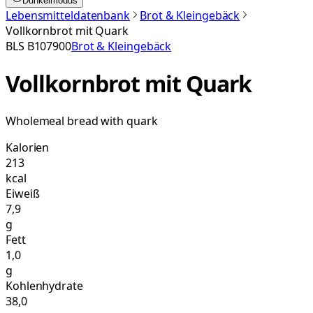
Dunkelmodus
Lebensmitteldatenbank
Brot & Kleingebäck
Vollkornbrot mit Quark
BLS
B107900
Brot & Kleingebäck
Vollkornbrot mit Quark
Wholemeal bread with quark
Kalorien
213
kcal
Eiweiß
7,9
g
Fett
1,0
g
Kohlenhydrate
38,0