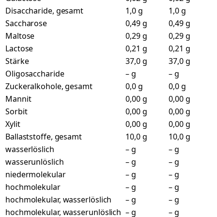
Disaccharide, gesamt
1,0 g
1,0 g
Saccharose
0,49 g
0,49 g
Maltose
0,29 g
0,29 g
Lactose
0,21 g
0,21 g
Stärke
37,0 g
37,0 g
Oligosaccharide
– g
– g
Zuckeralkohole, gesamt
0,0 g
0,0 g
Mannit
0,00 g
0,00 g
Sorbit
0,00 g
0,00 g
Xylit
0,00 g
0,00 g
Ballaststoffe, gesamt
10,0 g
10,0 g
wasserlöslich
– g
– g
wasserunlöslich
– g
– g
niedermolekular
– g
– g
hochmolekular
– g
– g
hochmolekular, wasserlöslich
– g
– g
hochmolekular, wasserunlöslich
– g
– g