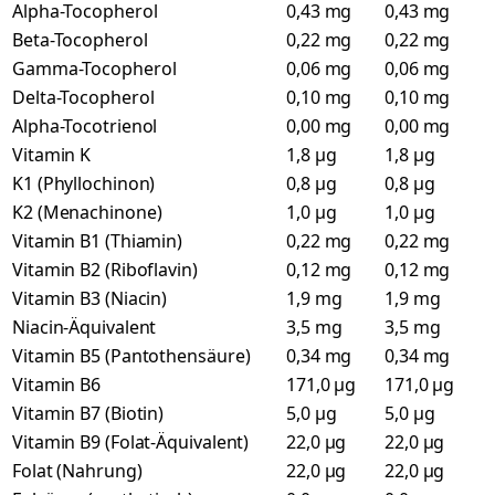
Alpha-Tocopherol
0,43 mg
0,43 mg
Beta-Tocopherol
0,22 mg
0,22 mg
Gamma-Tocopherol
0,06 mg
0,06 mg
Delta-Tocopherol
0,10 mg
0,10 mg
Alpha-Tocotrienol
0,00 mg
0,00 mg
Vitamin K
1,8 µg
1,8 µg
K1 (Phyllochinon)
0,8 µg
0,8 µg
K2 (Menachinone)
1,0 µg
1,0 µg
Vitamin B1 (Thiamin)
0,22 mg
0,22 mg
Vitamin B2 (Riboflavin)
0,12 mg
0,12 mg
Vitamin B3 (Niacin)
1,9 mg
1,9 mg
Niacin-Äquivalent
3,5 mg
3,5 mg
Vitamin B5 (Pantothensäure)
0,34 mg
0,34 mg
Vitamin B6
171,0 µg
171,0 µg
Vitamin B7 (Biotin)
5,0 µg
5,0 µg
Vitamin B9 (Folat-Äquivalent)
22,0 µg
22,0 µg
Folat (Nahrung)
22,0 µg
22,0 µg