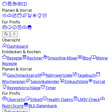
Planen & Vorrat
Für Profis
Übersicht
Dashboard
Entdecken & Kochen
Rezepte
Rechner
Smoothie-Mixer
Blog
Meine
Rezepte
Planen & Vorrat
Geschmacksprofil
Nährwertziele
Tagebuch
Wochenplan
Saisonkalender
Einkaufsliste
Vorrat
Rezeptvorschläge
Timer
Für Profis
Übersicht
Etikett
Health Claims
LMIV-Check
Nutri-Score
BLS-Datenbank