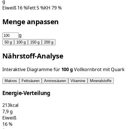
g
Eiweiß
16
%
Fett
5
%
KH
79
%
Menge anpassen
g
50
g
100
g
150
g
200
g
Nährstoff-Analyse
Interaktive Diagramme für
100
g
Vollkornbrot mit Quark
Makros
Fettsäuren
Aminosäuren
Vitamine
Mineralstoffe
Energie-Verteilung
213
kcal
7,9
g
Eiweiß
16
%