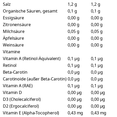
Salz
1,2 g
1,2 g
Organische Säuren, gesamt
0,1 g
0,1 g
Essigsäure
0,00 g
0,00 g
Zitronensäure
0,00 g
0,00 g
Milchsäure
0,05 g
0,05 g
Äpfelsäure
0,00 g
0,00 g
Weinsäure
0,00 g
0,00 g
Vitamine
Vitamin A (Retinol-Äquivalent)
0,1 µg
0,1 µg
Retinol
0,1 µg
0,1 µg
Beta-Carotin
0,0 µg
0,0 µg
Carotinoide (außer Beta-Carotin)
0,0 µg
0,0 µg
Vitamin A (RAE)
0,1 µg
0,1 µg
Vitamin D
0,00 µg
0,00 µg
D3 (Cholecalciferol)
0,00 µg
0,00 µg
D2 (Ergocalciferol)
0,00 µg
0,00 µg
Vitamin E (Alpha-Tocopherol)
0,43 mg
0,43 mg