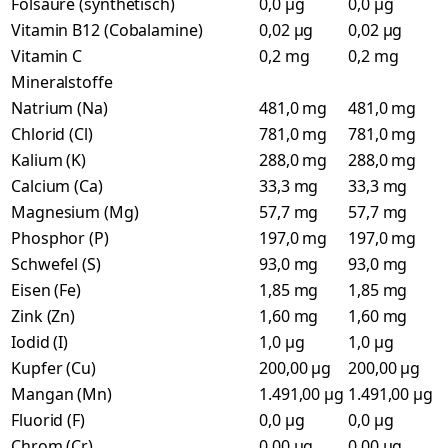
Folsäure (synthetisch)
0,0 µg
0,0 µg
Vitamin B12 (Cobalamine)
0,02 µg
0,02 µg
Vitamin C
0,2 mg
0,2 mg
Mineralstoffe
Natrium (Na)
481,0 mg
481,0 mg
Chlorid (Cl)
781,0 mg
781,0 mg
Kalium (K)
288,0 mg
288,0 mg
Calcium (Ca)
33,3 mg
33,3 mg
Magnesium (Mg)
57,7 mg
57,7 mg
Phosphor (P)
197,0 mg
197,0 mg
Schwefel (S)
93,0 mg
93,0 mg
Eisen (Fe)
1,85 mg
1,85 mg
Zink (Zn)
1,60 mg
1,60 mg
Iodid (I)
1,0 µg
1,0 µg
Kupfer (Cu)
200,00 µg
200,00 µg
Mangan (Mn)
1.491,00 µg
1.491,00 µg
Fluorid (F)
0,0 µg
0,0 µg
Chrom (Cr)
0,00 µg
0,00 µg