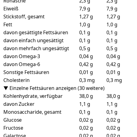
Rohasche
2,3 g
2,3 g
Eiweiß
7,9 g
7,9 g
Stickstoff, gesamt
1,27 g
1,27 g
Fett
1,0 g
1,0 g
davon gesättigte Fettsäuren
0,1 g
0,1 g
davon einfach ungesättigt
0,1 g
0,1 g
davon mehrfach ungesättigt
0,5 g
0,5 g
davon Omega-3
0,04 g
0,04 g
davon Omega-6
0,42 g
0,42 g
Sonstige Fettsäuren
0,01 g
0,01 g
Cholesterin
0,3 mg
0,3 mg
▼ Einzelne Fettsäuren anzeigen (30 weitere)
Kohlenhydrate, verfügbar
38,0 g
38,0 g
davon Zucker
1,1 g
1,1 g
Monosaccharide, gesamt
0,1 g
0,1 g
Glucose
0,02 g
0,02 g
Fructose
0,02 g
0,02 g
Galactose
0,02 g
0,02 g