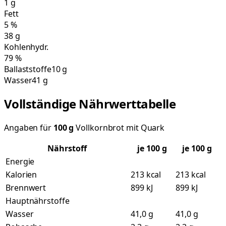
1
g
Fett
5
%
38
g
Kohlenhydr.
79
%
Ballaststoffe
10 g
Wasser
41 g
Vollständige Nährwerttabelle
Angaben für
100
g
Vollkornbrot mit Quark
Nährstoff
je
100
g
je 100 g
Energie
Kalorien
213 kcal
213 kcal
Brennwert
899 kJ
899 kJ
Hauptnährstoffe
Wasser
41,0 g
41,0 g