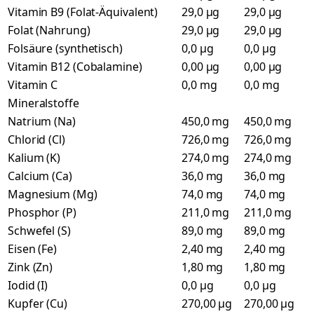
Vitamin B9 (Folat-Äquivalent)
29,0 µg
29,0 µg
Folat (Nahrung)
29,0 µg
29,0 µg
Folsäure (synthetisch)
0,0 µg
0,0 µg
Vitamin B12 (Cobalamine)
0,00 µg
0,00 µg
Vitamin C
0,0 mg
0,0 mg
Mineralstoffe
Natrium (Na)
450,0 mg
450,0 mg
Chlorid (Cl)
726,0 mg
726,0 mg
Kalium (K)
274,0 mg
274,0 mg
Calcium (Ca)
36,0 mg
36,0 mg
Magnesium (Mg)
74,0 mg
74,0 mg
Phosphor (P)
211,0 mg
211,0 mg
Schwefel (S)
89,0 mg
89,0 mg
Eisen (Fe)
2,40 mg
2,40 mg
Zink (Zn)
1,80 mg
1,80 mg
Iodid (I)
0,0 µg
0,0 µg
Kupfer (Cu)
270,00 µg
270,00 µg