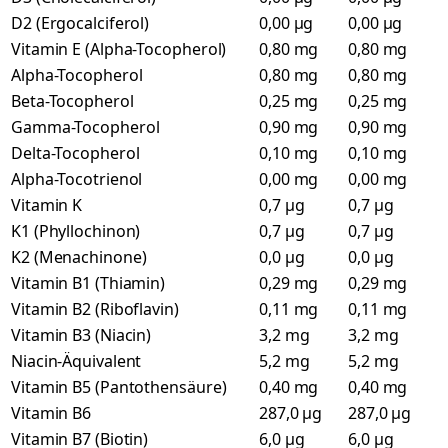
D2 (Ergocalciferol)
0,00 µg
0,00 µg
Vitamin E (Alpha-Tocopherol)
0,80 mg
0,80 mg
Alpha-Tocopherol
0,80 mg
0,80 mg
Beta-Tocopherol
0,25 mg
0,25 mg
Gamma-Tocopherol
0,90 mg
0,90 mg
Delta-Tocopherol
0,10 mg
0,10 mg
Alpha-Tocotrienol
0,00 mg
0,00 mg
Vitamin K
0,7 µg
0,7 µg
K1 (Phyllochinon)
0,7 µg
0,7 µg
K2 (Menachinone)
0,0 µg
0,0 µg
Vitamin B1 (Thiamin)
0,29 mg
0,29 mg
Vitamin B2 (Riboflavin)
0,11 mg
0,11 mg
Vitamin B3 (Niacin)
3,2 mg
3,2 mg
Niacin-Äquivalent
5,2 mg
5,2 mg
Vitamin B5 (Pantothensäure)
0,40 mg
0,40 mg
Vitamin B6
287,0 µg
287,0 µg
Vitamin B7 (Biotin)
6,0 µg
6,0 µg