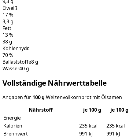
9,3
g
Eiweiß
17
%
3,3
g
Fett
13
%
38
g
Kohlenhydr.
70
%
Ballaststoffe
8 g
Wasser
40 g
Vollständige Nährwerttabelle
Angaben für
100
g
Weizenvollkornbrot mit Ölsamen
Nährstoff
je
100
g
je 100 g
Energie
Kalorien
235 kcal
235 kcal
Brennwert
991 kJ
991 kJ