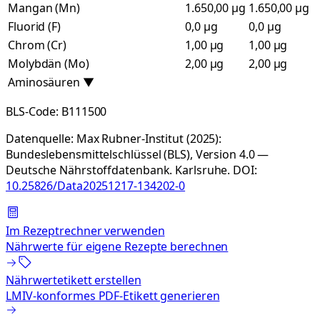
Mangan (Mn)
1.650,00 µg
1.650,00 µg
Fluorid (F)
0,0 µg
0,0 µg
Chrom (Cr)
1,00 µg
1,00 µg
Molybdän (Mo)
2,00 µg
2,00 µg
Aminosäuren
▼
BLS-Code:
B111500
Datenquelle:
Max Rubner-Institut (2025):
Bundeslebensmittelschlüssel (BLS), Version 4.0 —
Deutsche Nährstoffdatenbank. Karlsruhe.
DOI:
10.25826/Data20251217-134202-0
Im Rezeptrechner verwenden
Nährwerte für eigene Rezepte berechnen
Nährwertetikett erstellen
LMIV-konformes PDF-Etikett generieren