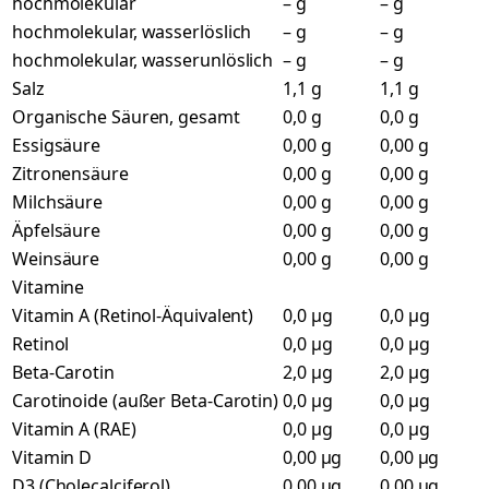
hochmolekular
– g
– g
hochmolekular, wasserlöslich
– g
– g
hochmolekular, wasserunlöslich
– g
– g
Salz
1,1 g
1,1 g
Organische Säuren, gesamt
0,0 g
0,0 g
Essigsäure
0,00 g
0,00 g
Zitronensäure
0,00 g
0,00 g
Milchsäure
0,00 g
0,00 g
Äpfelsäure
0,00 g
0,00 g
Weinsäure
0,00 g
0,00 g
Vitamine
Vitamin A (Retinol-Äquivalent)
0,0 µg
0,0 µg
Retinol
0,0 µg
0,0 µg
Beta-Carotin
2,0 µg
2,0 µg
Carotinoide (außer Beta-Carotin)
0,0 µg
0,0 µg
Vitamin A (RAE)
0,0 µg
0,0 µg
Vitamin D
0,00 µg
0,00 µg
D3 (Cholecalciferol)
0,00 µg
0,00 µg