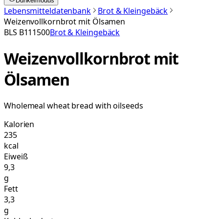
Dunkelmodus
Lebensmitteldatenbank
Brot & Kleingebäck
Weizenvollkornbrot mit Ölsamen
BLS
B111500
Brot & Kleingebäck
Weizenvollkornbrot mit
Ölsamen
Wholemeal wheat bread with oilseeds
Kalorien
235
kcal
Eiweiß
9,3
g
Fett
3,3
g