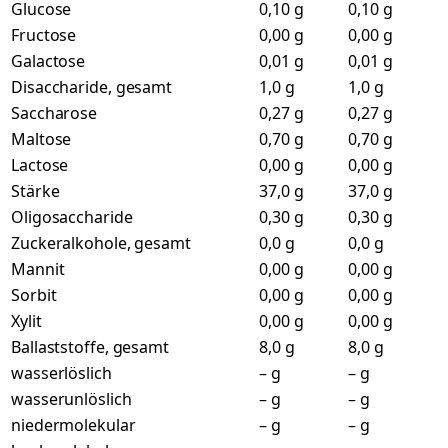
Glucose
0,10 g
0,10 g
Fructose
0,00 g
0,00 g
Galactose
0,01 g
0,01 g
Disaccharide, gesamt
1,0 g
1,0 g
Saccharose
0,27 g
0,27 g
Maltose
0,70 g
0,70 g
Lactose
0,00 g
0,00 g
Stärke
37,0 g
37,0 g
Oligosaccharide
0,30 g
0,30 g
Zuckeralkohole, gesamt
0,0 g
0,0 g
Mannit
0,00 g
0,00 g
Sorbit
0,00 g
0,00 g
Xylit
0,00 g
0,00 g
Ballaststoffe, gesamt
8,0 g
8,0 g
wasserlöslich
– g
– g
wasserunlöslich
– g
– g
niedermolekular
– g
– g