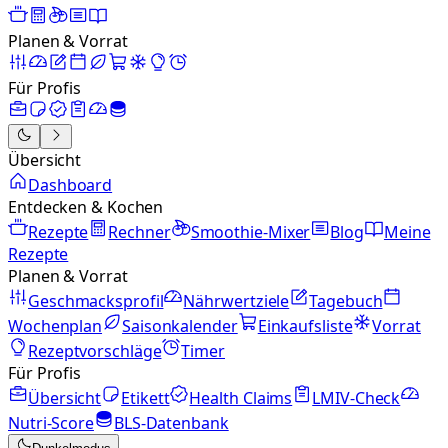
Planen & Vorrat
Für Profis
Übersicht
Dashboard
Entdecken & Kochen
Rezepte
Rechner
Smoothie-Mixer
Blog
Meine
Rezepte
Planen & Vorrat
Geschmacksprofil
Nährwertziele
Tagebuch
Wochenplan
Saisonkalender
Einkaufsliste
Vorrat
Rezeptvorschläge
Timer
Für Profis
Übersicht
Etikett
Health Claims
LMIV-Check
Nutri-Score
BLS-Datenbank