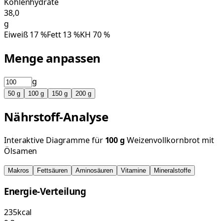
Kohlenhydrate
38,0
g
Eiweiß
17
%
Fett
13
%
KH
70
%
Menge anpassen
g
50
g
100
g
150
g
200
g
Nährstoff-Analyse
Interaktive Diagramme für
100
g
Weizenvollkornbrot mit
Ölsamen
Makros
Fettsäuren
Aminosäuren
Vitamine
Mineralstoffe
Energie-Verteilung
235
kcal