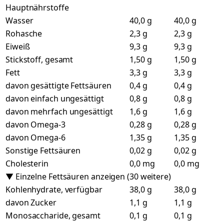
Hauptnährstoffe
Wasser
40,0 g
40,0 g
Rohasche
2,3 g
2,3 g
Eiweiß
9,3 g
9,3 g
Stickstoff, gesamt
1,50 g
1,50 g
Fett
3,3 g
3,3 g
davon gesättigte Fettsäuren
0,4 g
0,4 g
davon einfach ungesättigt
0,8 g
0,8 g
davon mehrfach ungesättigt
1,6 g
1,6 g
davon Omega-3
0,28 g
0,28 g
davon Omega-6
1,35 g
1,35 g
Sonstige Fettsäuren
0,02 g
0,02 g
Cholesterin
0,0 mg
0,0 mg
▼ Einzelne Fettsäuren anzeigen (30 weitere)
Kohlenhydrate, verfügbar
38,0 g
38,0 g
davon Zucker
1,1 g
1,1 g
Monosaccharide, gesamt
0,1 g
0,1 g