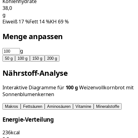
Kohlenhydrate
38,0
g
Eiweiß
17
%
Fett
14
%
KH
69
%
Menge anpassen
g
50
g
100
g
150
g
200
g
Nährstoff-Analyse
Interaktive Diagramme für
100
g
Weizenvollkornbrot mit
Sonnenblumenkernen
Makros
Fettsäuren
Aminosäuren
Vitamine
Mineralstoffe
Energie-Verteilung
236
kcal