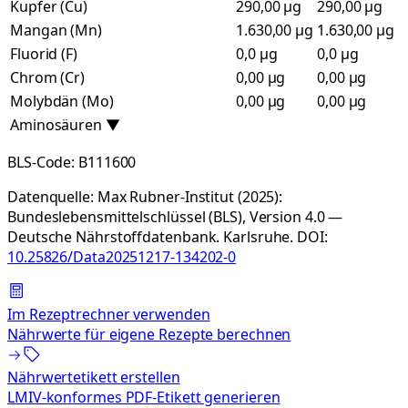
Kupfer (Cu)
290,00 µg
290,00 µg
Mangan (Mn)
1.630,00 µg
1.630,00 µg
Fluorid (F)
0,0 µg
0,0 µg
Chrom (Cr)
0,00 µg
0,00 µg
Molybdän (Mo)
0,00 µg
0,00 µg
Aminosäuren
▼
BLS-Code:
B111600
Datenquelle:
Max Rubner-Institut (2025):
Bundeslebensmittelschlüssel (BLS), Version 4.0 —
Deutsche Nährstoffdatenbank. Karlsruhe.
DOI:
10.25826/Data20251217-134202-0
Im Rezeptrechner verwenden
Nährwerte für eigene Rezepte berechnen
Nährwertetikett erstellen
LMIV-konformes PDF-Etikett generieren