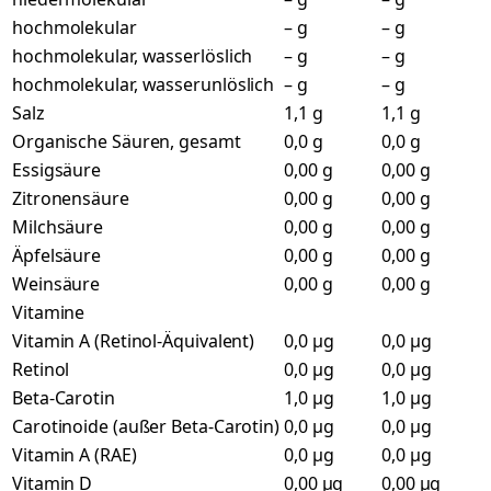
hochmolekular
– g
– g
hochmolekular, wasserlöslich
– g
– g
hochmolekular, wasserunlöslich
– g
– g
Salz
1,1 g
1,1 g
Organische Säuren, gesamt
0,0 g
0,0 g
Essigsäure
0,00 g
0,00 g
Zitronensäure
0,00 g
0,00 g
Milchsäure
0,00 g
0,00 g
Äpfelsäure
0,00 g
0,00 g
Weinsäure
0,00 g
0,00 g
Vitamine
Vitamin A (Retinol-Äquivalent)
0,0 µg
0,0 µg
Retinol
0,0 µg
0,0 µg
Beta-Carotin
1,0 µg
1,0 µg
Carotinoide (außer Beta-Carotin)
0,0 µg
0,0 µg
Vitamin A (RAE)
0,0 µg
0,0 µg
Vitamin D
0,00 µg
0,00 µg