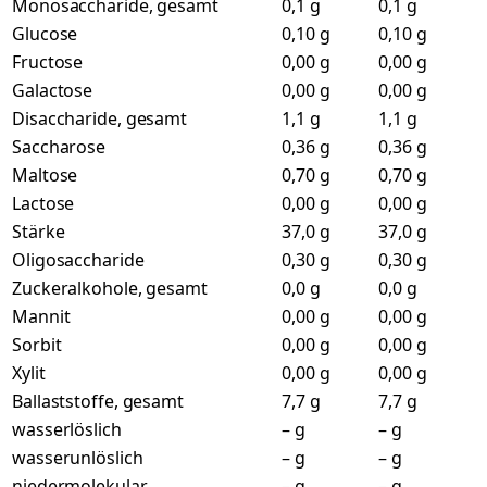
Monosaccharide, gesamt
0,1 g
0,1 g
Glucose
0,10 g
0,10 g
Fructose
0,00 g
0,00 g
Galactose
0,00 g
0,00 g
Disaccharide, gesamt
1,1 g
1,1 g
Saccharose
0,36 g
0,36 g
Maltose
0,70 g
0,70 g
Lactose
0,00 g
0,00 g
Stärke
37,0 g
37,0 g
Oligosaccharide
0,30 g
0,30 g
Zuckeralkohole, gesamt
0,0 g
0,0 g
Mannit
0,00 g
0,00 g
Sorbit
0,00 g
0,00 g
Xylit
0,00 g
0,00 g
Ballaststoffe, gesamt
7,7 g
7,7 g
wasserlöslich
– g
– g
wasserunlöslich
– g
– g
niedermolekular
– g
– g