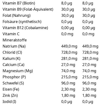
Vitamin B7 (Biotin)
8,0 µg
8,0 µg
Vitamin B9 (Folat-Äquivalent)
30,0 µg
30,0 µg
Folat (Nahrung)
30,0 µg
30,0 µg
Folsäure (synthetisch)
0,0 µg
0,0 µg
Vitamin B12 (Cobalamine)
0,00 µg
0,00 µg
Vitamin C
0,0 mg
0,0 mg
Mineralstoffe
Natrium (Na)
449,0 mg
449,0 mg
Chlorid (Cl)
728,0 mg
728,0 mg
Kalium (K)
281,0 mg
281,0 mg
Calcium (Ca)
27,0 mg
27,0 mg
Magnesium (Mg)
74,0 mg
74,0 mg
Phosphor (P)
215,0 mg
215,0 mg
Schwefel (S)
96,0 mg
96,0 mg
Eisen (Fe)
2,30 mg
2,30 mg
Zink (Zn)
1,80 mg
1,80 mg
Iodid (I)
0,0 µg
0,0 µg