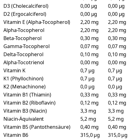
D3 (Cholecalciferol)
0,00 µg
0,00 µg
D2 (Ergocalciferol)
0,00 µg
0,00 µg
Vitamin E (Alpha-Tocopherol)
2,20 mg
2,20 mg
Alpha-Tocopherol
2,20 mg
2,20 mg
Beta-Tocopherol
0,30 mg
0,30 mg
Gamma-Tocopherol
0,07 mg
0,07 mg
Delta-Tocopherol
0,10 mg
0,10 mg
Alpha-Tocotrienol
0,00 mg
0,00 mg
Vitamin K
0,7 µg
0,7 µg
K1 (Phyllochinon)
0,7 µg
0,7 µg
K2 (Menachinone)
0,0 µg
0,0 µg
Vitamin B1 (Thiamin)
0,33 mg
0,33 mg
Vitamin B2 (Riboflavin)
0,12 mg
0,12 mg
Vitamin B3 (Niacin)
3,3 mg
3,3 mg
Niacin-Äquivalent
5,2 mg
5,2 mg
Vitamin B5 (Pantothensäure)
0,40 mg
0,40 mg
Vitamin B6
315,0 µg
315,0 µg