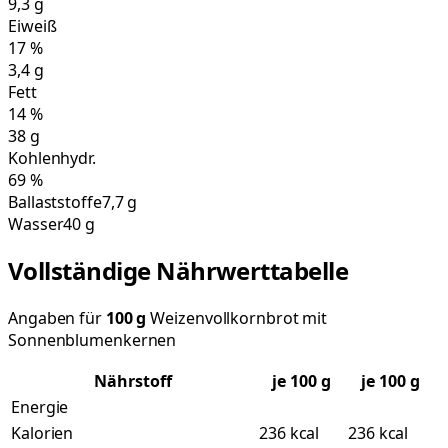
9,3
g
Eiweiß
17
%
3,4
g
Fett
14
%
38
g
Kohlenhydr.
69
%
Ballaststoffe
7,7 g
Wasser
40 g
Vollständige Nährwerttabelle
Angaben für
100
g
Weizenvollkornbrot mit
Sonnenblumenkernen
Nährstoff
je
100
g
je 100 g
Energie
Kalorien
236 kcal
236 kcal