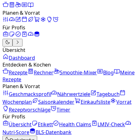
Planen & Vorrat
Für Profis
Übersicht
Dashboard
Entdecken & Kochen
Rezepte
Rechner
Smoothie-Mixer
Blog
Meine
Rezepte
Planen & Vorrat
Geschmacksprofil
Nährwertziele
Tagebuch
Wochenplan
Saisonkalender
Einkaufsliste
Vorrat
Rezeptvorschläge
Timer
Für Profis
Übersicht
Etikett
Health Claims
LMIV-Check
Nutri-Score
BLS-Datenbank