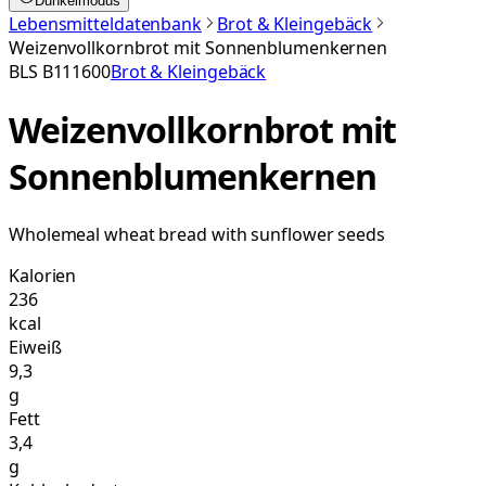
Dunkelmodus
Lebensmitteldatenbank
Brot & Kleingebäck
Weizenvollkornbrot mit Sonnenblumenkernen
BLS
B111600
Brot & Kleingebäck
Weizenvollkornbrot mit
Sonnenblumenkernen
Wholemeal wheat bread with sunflower seeds
Kalorien
236
kcal
Eiweiß
9,3
g
Fett
3,4
g