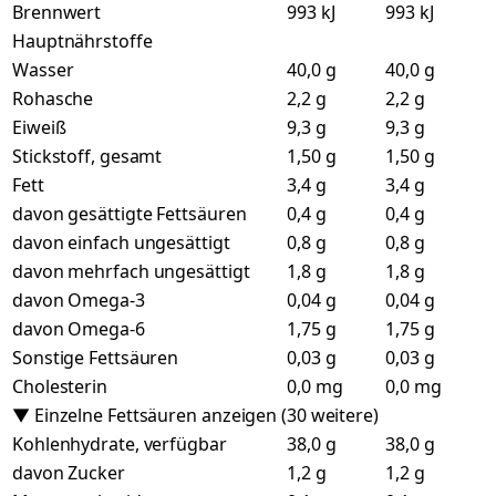
Brennwert
993 kJ
993 kJ
Hauptnährstoffe
Wasser
40,0 g
40,0 g
Rohasche
2,2 g
2,2 g
Eiweiß
9,3 g
9,3 g
Stickstoff, gesamt
1,50 g
1,50 g
Fett
3,4 g
3,4 g
davon gesättigte Fettsäuren
0,4 g
0,4 g
davon einfach ungesättigt
0,8 g
0,8 g
davon mehrfach ungesättigt
1,8 g
1,8 g
davon Omega-3
0,04 g
0,04 g
davon Omega-6
1,75 g
1,75 g
Sonstige Fettsäuren
0,03 g
0,03 g
Cholesterin
0,0 mg
0,0 mg
▼ Einzelne Fettsäuren anzeigen (30 weitere)
Kohlenhydrate, verfügbar
38,0 g
38,0 g
davon Zucker
1,2 g
1,2 g