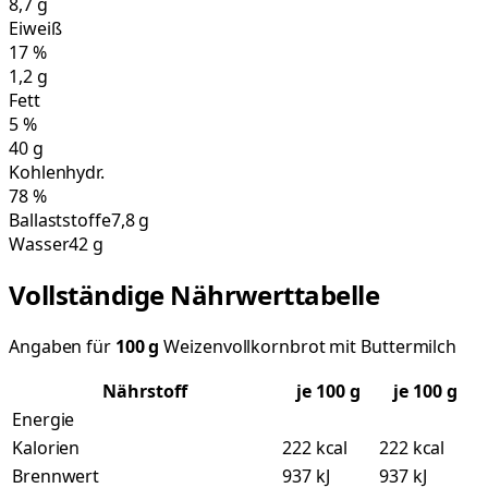
8,7
g
Eiweiß
17
%
1,2
g
Fett
5
%
40
g
Kohlenhydr.
78
%
Ballaststoffe
7,8 g
Wasser
42 g
Vollständige Nährwerttabelle
Angaben für
100
g
Weizenvollkornbrot mit Buttermilch
Nährstoff
je
100
g
je 100 g
Energie
Kalorien
222 kcal
222 kcal
Brennwert
937 kJ
937 kJ