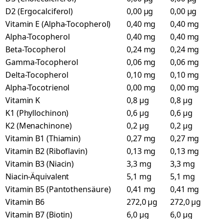
D2 (Ergocalciferol)
0,00 µg
0,00 µg
Vitamin E (Alpha-Tocopherol)
0,40 mg
0,40 mg
Alpha-Tocopherol
0,40 mg
0,40 mg
Beta-Tocopherol
0,24 mg
0,24 mg
Gamma-Tocopherol
0,06 mg
0,06 mg
Delta-Tocopherol
0,10 mg
0,10 mg
Alpha-Tocotrienol
0,00 mg
0,00 mg
Vitamin K
0,8 µg
0,8 µg
K1 (Phyllochinon)
0,6 µg
0,6 µg
K2 (Menachinone)
0,2 µg
0,2 µg
Vitamin B1 (Thiamin)
0,27 mg
0,27 mg
Vitamin B2 (Riboflavin)
0,13 mg
0,13 mg
Vitamin B3 (Niacin)
3,3 mg
3,3 mg
Niacin-Äquivalent
5,1 mg
5,1 mg
Vitamin B5 (Pantothensäure)
0,41 mg
0,41 mg
Vitamin B6
272,0 µg
272,0 µg
Vitamin B7 (Biotin)
6,0 µg
6,0 µg