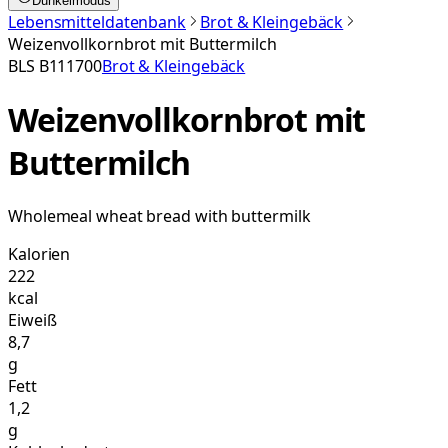
Dunkelmodus
Lebensmitteldatenbank
Brot & Kleingebäck
Weizenvollkornbrot mit Buttermilch
BLS
B111700
Brot & Kleingebäck
Weizenvollkornbrot mit
Buttermilch
Wholemeal wheat bread with buttermilk
Kalorien
222
kcal
Eiweiß
8,7
g
Fett
1,2
g