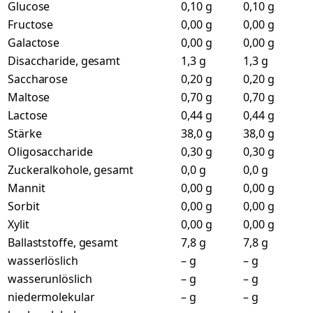
Glucose
0,10 g
0,10 g
Fructose
0,00 g
0,00 g
Galactose
0,00 g
0,00 g
Disaccharide, gesamt
1,3 g
1,3 g
Saccharose
0,20 g
0,20 g
Maltose
0,70 g
0,70 g
Lactose
0,44 g
0,44 g
Stärke
38,0 g
38,0 g
Oligosaccharide
0,30 g
0,30 g
Zuckeralkohole, gesamt
0,0 g
0,0 g
Mannit
0,00 g
0,00 g
Sorbit
0,00 g
0,00 g
Xylit
0,00 g
0,00 g
Ballaststoffe, gesamt
7,8 g
7,8 g
wasserlöslich
– g
– g
wasserunlöslich
– g
– g
niedermolekular
– g
– g