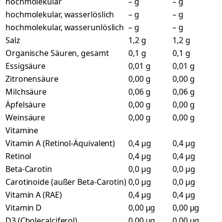
hochmolekular
– g
– g
hochmolekular, wasserlöslich
– g
– g
hochmolekular, wasserunlöslich
– g
– g
Salz
1,2 g
1,2 g
Organische Säuren, gesamt
0,1 g
0,1 g
Essigsäure
0,01 g
0,01 g
Zitronensäure
0,00 g
0,00 g
Milchsäure
0,06 g
0,06 g
Äpfelsäure
0,00 g
0,00 g
Weinsäure
0,00 g
0,00 g
Vitamine
Vitamin A (Retinol-Äquivalent)
0,4 µg
0,4 µg
Retinol
0,4 µg
0,4 µg
Beta-Carotin
0,0 µg
0,0 µg
Carotinoide (außer Beta-Carotin)
0,0 µg
0,0 µg
Vitamin A (RAE)
0,4 µg
0,4 µg
Vitamin D
0,00 µg
0,00 µg
D3 (Cholecalciferol)
0,00 µg
0,00 µg