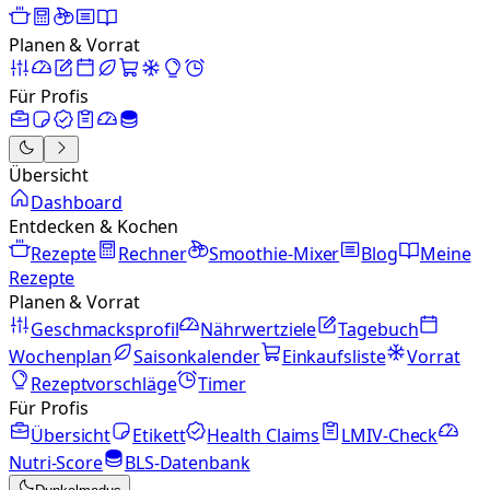
Planen & Vorrat
Für Profis
Übersicht
Dashboard
Entdecken & Kochen
Rezepte
Rechner
Smoothie-Mixer
Blog
Meine
Rezepte
Planen & Vorrat
Geschmacksprofil
Nährwertziele
Tagebuch
Wochenplan
Saisonkalender
Einkaufsliste
Vorrat
Rezeptvorschläge
Timer
Für Profis
Übersicht
Etikett
Health Claims
LMIV-Check
Nutri-Score
BLS-Datenbank