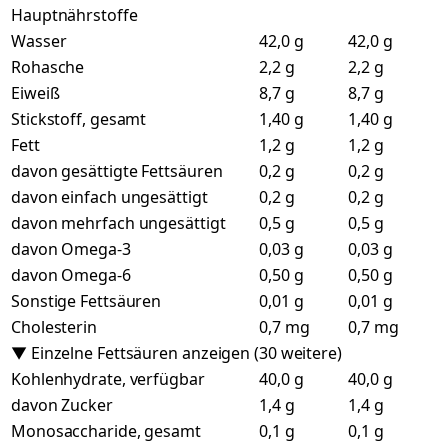
Hauptnährstoffe
Wasser
42,0 g
42,0 g
Rohasche
2,2 g
2,2 g
Eiweiß
8,7 g
8,7 g
Stickstoff, gesamt
1,40 g
1,40 g
Fett
1,2 g
1,2 g
davon gesättigte Fettsäuren
0,2 g
0,2 g
davon einfach ungesättigt
0,2 g
0,2 g
davon mehrfach ungesättigt
0,5 g
0,5 g
davon Omega-3
0,03 g
0,03 g
davon Omega-6
0,50 g
0,50 g
Sonstige Fettsäuren
0,01 g
0,01 g
Cholesterin
0,7 mg
0,7 mg
▼ Einzelne Fettsäuren anzeigen (30 weitere)
Kohlenhydrate, verfügbar
40,0 g
40,0 g
davon Zucker
1,4 g
1,4 g
Monosaccharide, gesamt
0,1 g
0,1 g