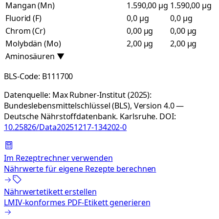
Mangan (Mn)
1.590,00 µg
1.590,00 µg
Fluorid (F)
0,0 µg
0,0 µg
Chrom (Cr)
0,00 µg
0,00 µg
Molybdän (Mo)
2,00 µg
2,00 µg
Aminosäuren
▼
BLS-Code:
B111700
Datenquelle:
Max Rubner-Institut (2025):
Bundeslebensmittelschlüssel (BLS), Version 4.0 —
Deutsche Nährstoffdatenbank. Karlsruhe.
DOI:
10.25826/Data20251217-134202-0
Im Rezeptrechner verwenden
Nährwerte für eigene Rezepte berechnen
Nährwertetikett erstellen
LMIV-konformes PDF-Etikett generieren