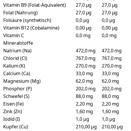
Vitamin B9 (Folat-Äquivalent)
27,0 µg
27,0 µg
Folat (Nahrung)
27,0 µg
27,0 µg
Folsäure (synthetisch)
0,0 µg
0,0 µg
Vitamin B12 (Cobalamine)
0,00 µg
0,00 µg
Vitamin C
0,0 mg
0,0 mg
Mineralstoffe
Natrium (Na)
472,0 mg
472,0 mg
Chlorid (Cl)
767,0 mg
767,0 mg
Kalium (K)
270,0 mg
270,0 mg
Calcium (Ca)
33,0 mg
33,0 mg
Magnesium (Mg)
62,0 mg
62,0 mg
Phosphor (P)
202,0 mg
202,0 mg
Schwefel (S)
88,0 mg
88,0 mg
Eisen (Fe)
2,20 mg
2,20 mg
Zink (Zn)
1,60 mg
1,60 mg
Iodid (I)
1,0 µg
1,0 µg
Kupfer (Cu)
210,00 µg
210,00 µg