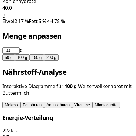
Kohlenhydrate
40,0
g
Eiweiß
17
%
Fett
5
%
KH
78
%
Menge anpassen
g
50
g
100
g
150
g
200
g
Nährstoff-Analyse
Interaktive Diagramme für
100
g
Weizenvollkornbrot mit
Buttermilch
Makros
Fettsäuren
Aminosäuren
Vitamine
Mineralstoffe
Energie-Verteilung
222
kcal