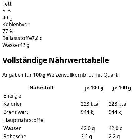
Fett
5
%
40
g
Kohlenhydr.
77
%
Ballaststoffe
7,8 g
Wasser
42 g
Vollständige Nährwerttabelle
Angaben für
100
g
Weizenvollkornbrot mit Quark
Nährstoff
je
100
g
je 100 g
Energie
Kalorien
223 kcal
223 kcal
Brennwert
944 kJ
944 kJ
Hauptnährstoffe
Wasser
42,0 g
42,0 g
Rohasche
2,2 g
2,2 g