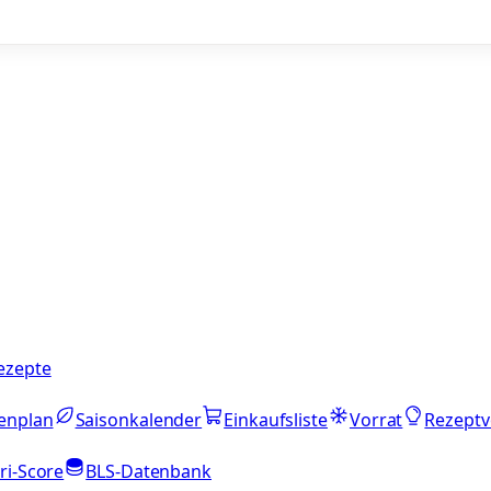
ezepte
enplan
Saisonkalender
Einkaufsliste
Vorrat
Rezeptv
ri-Score
BLS-Datenbank