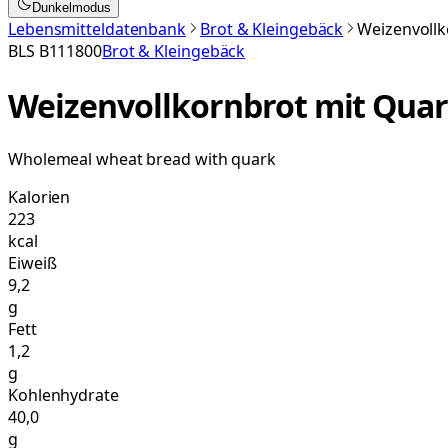
Dunkelmodus
Lebensmitteldatenbank
Brot & Kleingebäck
Weizenvollk
BLS
B111800
Brot & Kleingebäck
Weizenvollkornbrot mit Qua
Wholemeal wheat bread with quark
Kalorien
223
kcal
Eiweiß
9,2
g
Fett
1,2
g
Kohlenhydrate
40,0
g