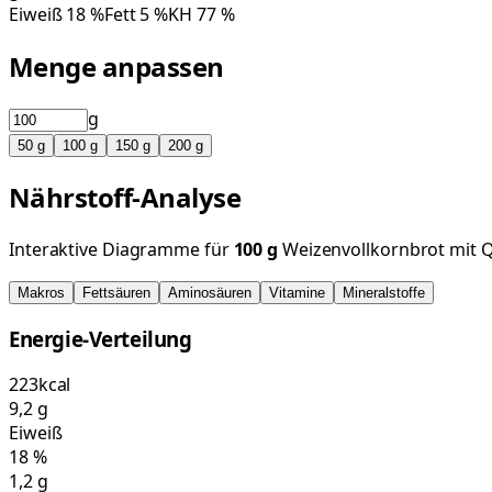
Eiweiß
18
%
Fett
5
%
KH
77
%
Menge anpassen
g
50
g
100
g
150
g
200
g
Nährstoff-Analyse
Interaktive Diagramme für
100
g
Weizenvollkornbrot mit 
Makros
Fettsäuren
Aminosäuren
Vitamine
Mineralstoffe
Energie-Verteilung
223
kcal
9,2
g
Eiweiß
18
%
1,2
g