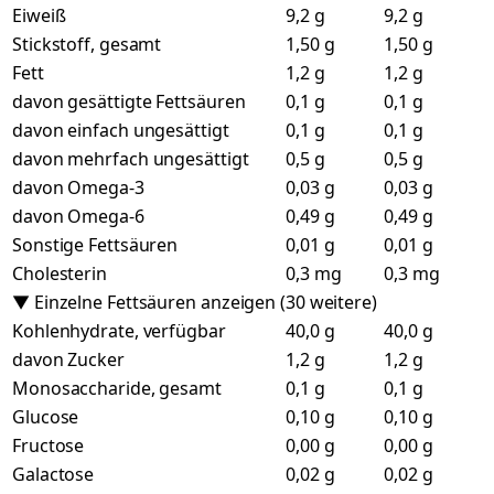
Eiweiß
9,2 g
9,2 g
Stickstoff, gesamt
1,50 g
1,50 g
Fett
1,2 g
1,2 g
davon gesättigte Fettsäuren
0,1 g
0,1 g
davon einfach ungesättigt
0,1 g
0,1 g
davon mehrfach ungesättigt
0,5 g
0,5 g
davon Omega-3
0,03 g
0,03 g
davon Omega-6
0,49 g
0,49 g
Sonstige Fettsäuren
0,01 g
0,01 g
Cholesterin
0,3 mg
0,3 mg
▼ Einzelne Fettsäuren anzeigen (30 weitere)
Kohlenhydrate, verfügbar
40,0 g
40,0 g
davon Zucker
1,2 g
1,2 g
Monosaccharide, gesamt
0,1 g
0,1 g
Glucose
0,10 g
0,10 g
Fructose
0,00 g
0,00 g
Galactose
0,02 g
0,02 g