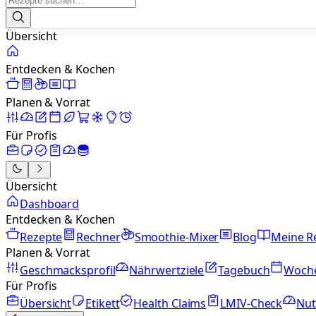
Übersicht
Entdecken & Kochen
Planen & Vorrat
Für Profis
Übersicht
Dashboard
Entdecken & Kochen
Rezepte
Rechner
Smoothie-Mixer
Blog
Meine R
Planen & Vorrat
Geschmacksprofil
Nährwertziele
Tagebuch
Woch
Für Profis
Übersicht
Etikett
Health Claims
LMIV-Check
Nut