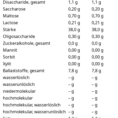
Disaccharide, gesamt
1,1 g
1,1 g
Saccharose
0,20 g
0,20 g
Maltose
0,70 g
0,70 g
Lactose
0,21 g
0,21 g
Stärke
38,0 g
38,0 g
Oligosaccharide
0,30 g
0,30 g
Zuckeralkohole, gesamt
0,0 g
0,0 g
Mannit
0,00 g
0,00 g
Sorbit
0,00 g
0,00 g
Xylit
0,00 g
0,00 g
Ballaststoffe, gesamt
7,8 g
7,8 g
wasserlöslich
– g
– g
wasserunlöslich
– g
– g
niedermolekular
– g
– g
hochmolekular
– g
– g
hochmolekular, wasserlöslich
– g
– g
hochmolekular, wasserunlöslich
– g
– g