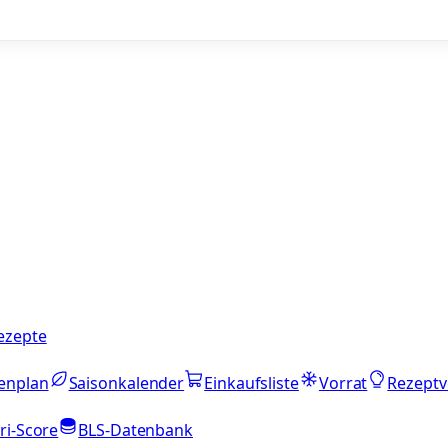
ezepte
enplan
Saisonkalender
Einkaufsliste
Vorrat
Rezeptv
ri-Score
BLS-Datenbank