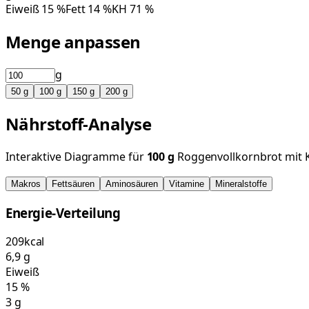
Eiweiß
15
%
Fett
14
%
KH
71
%
Menge anpassen
g
50
g
100
g
150
g
200
g
Nährstoff-Analyse
Interaktive Diagramme für
100
g
Roggenvollkornbrot mit 
Makros
Fettsäuren
Aminosäuren
Vitamine
Mineralstoffe
Energie-Verteilung
209
kcal
6,9
g
Eiweiß
15
%
3
g