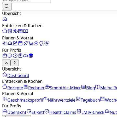
Übersicht
Entdecken & Kochen
Planen & Vorrat
Für Profis
Übersicht
Dashboard
Entdecken & Kochen
Rezepte
Rechner
Smoothie-Mixer
Blog
Meine R
Planen & Vorrat
Geschmacksprofil
Nährwertziele
Tagebuch
Woch
Für Profis
Übersicht
Etikett
Health Claims
LMIV-Check
Nut