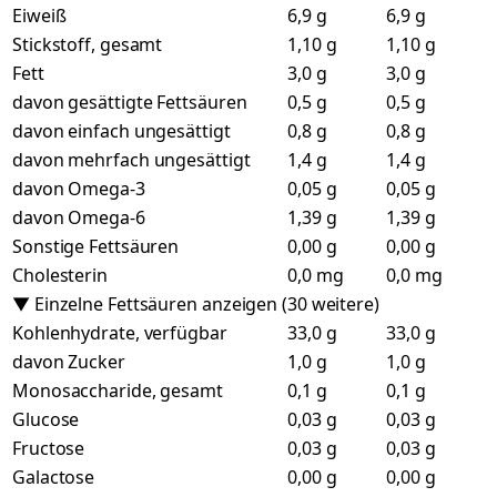
Eiweiß
6,9 g
6,9 g
Stickstoff, gesamt
1,10 g
1,10 g
Fett
3,0 g
3,0 g
davon gesättigte Fettsäuren
0,5 g
0,5 g
davon einfach ungesättigt
0,8 g
0,8 g
davon mehrfach ungesättigt
1,4 g
1,4 g
davon Omega-3
0,05 g
0,05 g
davon Omega-6
1,39 g
1,39 g
Sonstige Fettsäuren
0,00 g
0,00 g
Cholesterin
0,0 mg
0,0 mg
▼ Einzelne Fettsäuren anzeigen (30 weitere)
Kohlenhydrate, verfügbar
33,0 g
33,0 g
davon Zucker
1,0 g
1,0 g
Monosaccharide, gesamt
0,1 g
0,1 g
Glucose
0,03 g
0,03 g
Fructose
0,03 g
0,03 g
Galactose
0,00 g
0,00 g