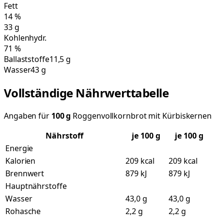
Fett
14
%
33
g
Kohlenhydr.
71
%
Ballaststoffe
11,5 g
Wasser
43 g
Vollständige Nährwerttabelle
Angaben für
100
g
Roggenvollkornbrot mit Kürbiskernen
Nährstoff
je
100
g
je 100 g
Energie
Kalorien
209 kcal
209 kcal
Brennwert
879 kJ
879 kJ
Hauptnährstoffe
Wasser
43,0 g
43,0 g
Rohasche
2,2 g
2,2 g