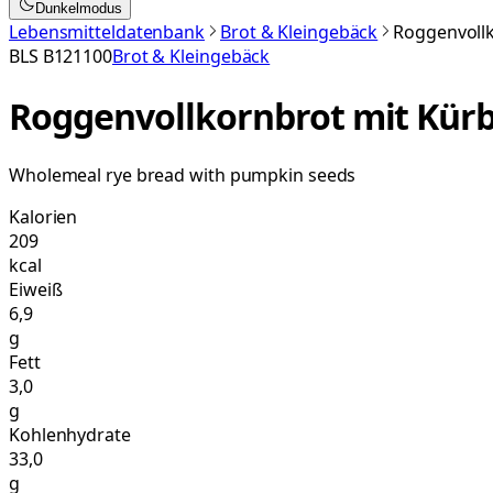
Dunkelmodus
Lebensmitteldatenbank
Brot & Kleingebäck
Roggenvollk
BLS
B121100
Brot & Kleingebäck
Roggenvollkornbrot mit Kür
Wholemeal rye bread with pumpkin seeds
Kalorien
209
kcal
Eiweiß
6,9
g
Fett
3,0
g
Kohlenhydrate
33,0
g