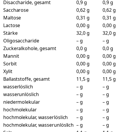
Disaccharide, gesamt
0,9 g
0,9 g
Saccharose
0,62 g
0,62 g
Maltose
0,31 g
0,31 g
Lactose
0,00 g
0,00 g
Stärke
32,0 g
32,0 g
Oligosaccharide
– g
– g
Zuckeralkohole, gesamt
0,0 g
0,0 g
Mannit
0,00 g
0,00 g
Sorbit
0,00 g
0,00 g
Xylit
0,00 g
0,00 g
Ballaststoffe, gesamt
11,5 g
11,5 g
wasserlöslich
– g
– g
wasserunlöslich
– g
– g
niedermolekular
– g
– g
hochmolekular
– g
– g
hochmolekular, wasserlöslich
– g
– g
hochmolekular, wasserunlöslich
– g
– g