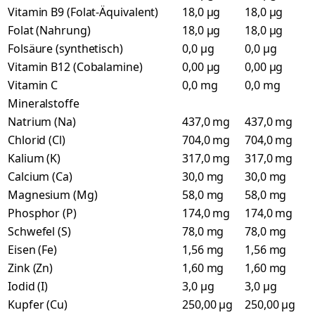
Vitamin B9 (Folat-Äquivalent)
18,0 µg
18,0 µg
Folat (Nahrung)
18,0 µg
18,0 µg
Folsäure (synthetisch)
0,0 µg
0,0 µg
Vitamin B12 (Cobalamine)
0,00 µg
0,00 µg
Vitamin C
0,0 mg
0,0 mg
Mineralstoffe
Natrium (Na)
437,0 mg
437,0 mg
Chlorid (Cl)
704,0 mg
704,0 mg
Kalium (K)
317,0 mg
317,0 mg
Calcium (Ca)
30,0 mg
30,0 mg
Magnesium (Mg)
58,0 mg
58,0 mg
Phosphor (P)
174,0 mg
174,0 mg
Schwefel (S)
78,0 mg
78,0 mg
Eisen (Fe)
1,56 mg
1,56 mg
Zink (Zn)
1,60 mg
1,60 mg
Iodid (I)
3,0 µg
3,0 µg
Kupfer (Cu)
250,00 µg
250,00 µg