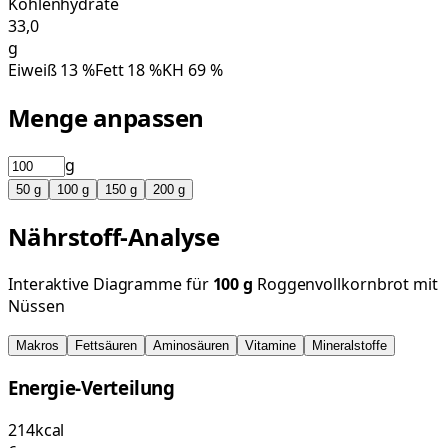
Kohlenhydrate
33,0
g
Eiweiß
13
%
Fett
18
%
KH
69
%
Menge anpassen
g
50
g
100
g
150
g
200
g
Nährstoff-Analyse
Interaktive Diagramme für
100
g
Roggenvollkornbrot mit
Nüssen
Makros
Fettsäuren
Aminosäuren
Vitamine
Mineralstoffe
Energie-Verteilung
214
kcal