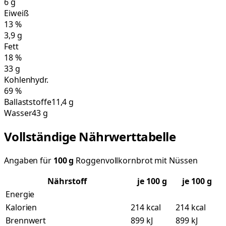
6
g
Eiweiß
13
%
3,9
g
Fett
18
%
33
g
Kohlenhydr.
69
%
Ballaststoffe
11,4 g
Wasser
43 g
Vollständige Nährwerttabelle
Angaben für
100
g
Roggenvollkornbrot mit Nüssen
Nährstoff
je
100
g
je 100 g
Energie
Kalorien
214 kcal
214 kcal
Brennwert
899 kJ
899 kJ