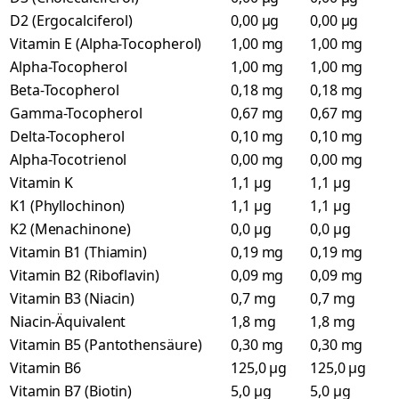
D2 (Ergocalciferol)
0,00 µg
0,00 µg
Vitamin E (Alpha-Tocopherol)
1,00 mg
1,00 mg
Alpha-Tocopherol
1,00 mg
1,00 mg
Beta-Tocopherol
0,18 mg
0,18 mg
Gamma-Tocopherol
0,67 mg
0,67 mg
Delta-Tocopherol
0,10 mg
0,10 mg
Alpha-Tocotrienol
0,00 mg
0,00 mg
Vitamin K
1,1 µg
1,1 µg
K1 (Phyllochinon)
1,1 µg
1,1 µg
K2 (Menachinone)
0,0 µg
0,0 µg
Vitamin B1 (Thiamin)
0,19 mg
0,19 mg
Vitamin B2 (Riboflavin)
0,09 mg
0,09 mg
Vitamin B3 (Niacin)
0,7 mg
0,7 mg
Niacin-Äquivalent
1,8 mg
1,8 mg
Vitamin B5 (Pantothensäure)
0,30 mg
0,30 mg
Vitamin B6
125,0 µg
125,0 µg
Vitamin B7 (Biotin)
5,0 µg
5,0 µg