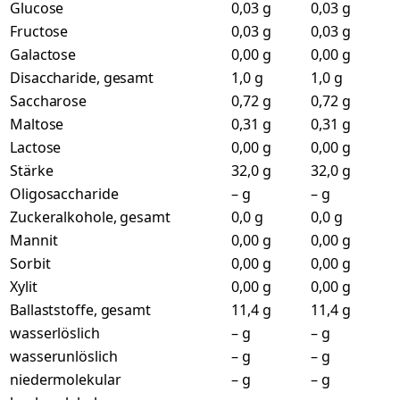
Glucose
0,03 g
0,03 g
Fructose
0,03 g
0,03 g
Galactose
0,00 g
0,00 g
Disaccharide, gesamt
1,0 g
1,0 g
Saccharose
0,72 g
0,72 g
Maltose
0,31 g
0,31 g
Lactose
0,00 g
0,00 g
Stärke
32,0 g
32,0 g
Oligosaccharide
– g
– g
Zuckeralkohole, gesamt
0,0 g
0,0 g
Mannit
0,00 g
0,00 g
Sorbit
0,00 g
0,00 g
Xylit
0,00 g
0,00 g
Ballaststoffe, gesamt
11,4 g
11,4 g
wasserlöslich
– g
– g
wasserunlöslich
– g
– g
niedermolekular
– g
– g