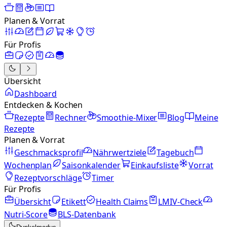
Planen & Vorrat
Für Profis
Übersicht
Dashboard
Entdecken & Kochen
Rezepte
Rechner
Smoothie-Mixer
Blog
Meine
Rezepte
Planen & Vorrat
Geschmacksprofil
Nährwertziele
Tagebuch
Wochenplan
Saisonkalender
Einkaufsliste
Vorrat
Rezeptvorschläge
Timer
Für Profis
Übersicht
Etikett
Health Claims
LMIV-Check
Nutri-Score
BLS-Datenbank