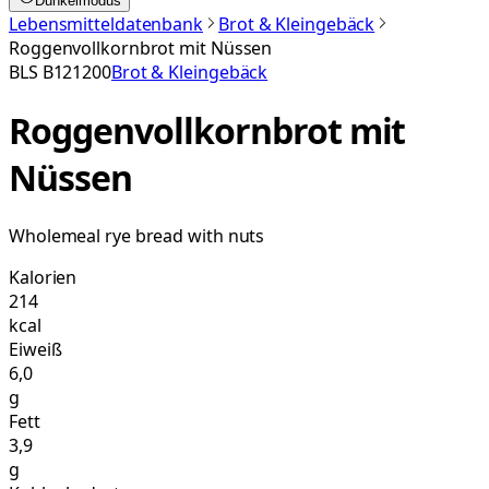
Dunkelmodus
Lebensmitteldatenbank
Brot & Kleingebäck
Roggenvollkornbrot mit Nüssen
BLS
B121200
Brot & Kleingebäck
Roggenvollkornbrot mit
Nüssen
Wholemeal rye bread with nuts
Kalorien
214
kcal
Eiweiß
6,0
g
Fett
3,9
g