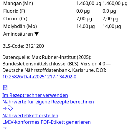
Mangan (Mn)
1.460,00 µg
1.460,00 µg
Fluorid (F)
0,0 µg
0,0 µg
Chrom (Cr)
7,00 µg
7,00 µg
Molybdän (Mo)
14,00 µg
14,00 µg
Aminosäuren
▼
BLS-Code:
B121200
Datenquelle:
Max Rubner-Institut (2025):
Bundeslebensmittelschlüssel (BLS), Version 4.0 —
Deutsche Nährstoffdatenbank. Karlsruhe.
DOI:
10.25826/Data20251217-134202-0
Im Rezeptrechner verwenden
Nährwerte für eigene Rezepte berechnen
Nährwertetikett erstellen
LMIV-konformes PDF-Etikett generieren