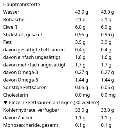
Hauptnährstoffe
Wasser
43,0 g
43,0 g
Rohasche
2,1 g
2,1 g
Eiweiß
6,0 g
6,0 g
Stickstoff, gesamt
0,96 g
0,96 g
Fett
3,9 g
3,9 g
davon gesättigte Fettsäuren
0,4 g
0,4 g
davon einfach ungesättigt
1,6 g
1,6 g
davon mehrfach ungesättigt
1,7 g
1,7 g
davon Omega-3
0,27 g
0,27 g
davon Omega-6
1,44 g
1,44 g
Sonstige Fettsäuren
0,05 g
0,05 g
Cholesterin
0,0 mg
0,0 mg
▼ Einzelne Fettsäuren anzeigen (30 weitere)
Kohlenhydrate, verfügbar
33,0 g
33,0 g
davon Zucker
1,1 g
1,1 g
Monosaccharide, gesamt
0,1 g
0,1 g