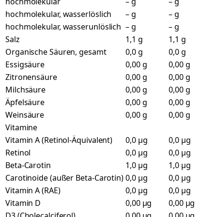
hochmolekular
– g
– g
hochmolekular, wasserlöslich
– g
– g
hochmolekular, wasserunlöslich
– g
– g
Salz
1,1 g
1,1 g
Organische Säuren, gesamt
0,0 g
0,0 g
Essigsäure
0,00 g
0,00 g
Zitronensäure
0,00 g
0,00 g
Milchsäure
0,00 g
0,00 g
Äpfelsäure
0,00 g
0,00 g
Weinsäure
0,00 g
0,00 g
Vitamine
Vitamin A (Retinol-Äquivalent)
0,0 µg
0,0 µg
Retinol
0,0 µg
0,0 µg
Beta-Carotin
1,0 µg
1,0 µg
Carotinoide (außer Beta-Carotin)
0,0 µg
0,0 µg
Vitamin A (RAE)
0,0 µg
0,0 µg
Vitamin D
0,00 µg
0,00 µg
D3 (Cholecalciferol)
0,00 µg
0,00 µg