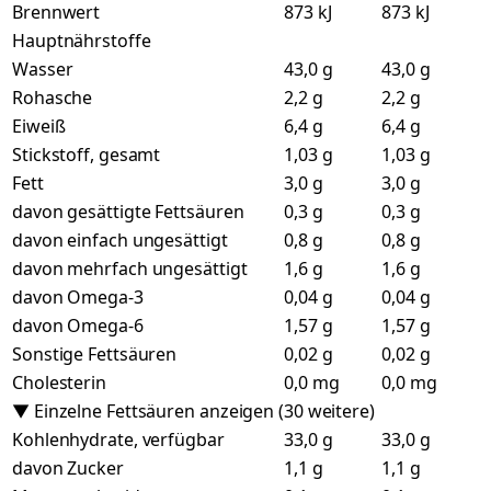
Brennwert
873 kJ
873 kJ
Hauptnährstoffe
Wasser
43,0 g
43,0 g
Rohasche
2,2 g
2,2 g
Eiweiß
6,4 g
6,4 g
Stickstoff, gesamt
1,03 g
1,03 g
Fett
3,0 g
3,0 g
davon gesättigte Fettsäuren
0,3 g
0,3 g
davon einfach ungesättigt
0,8 g
0,8 g
davon mehrfach ungesättigt
1,6 g
1,6 g
davon Omega-3
0,04 g
0,04 g
davon Omega-6
1,57 g
1,57 g
Sonstige Fettsäuren
0,02 g
0,02 g
Cholesterin
0,0 mg
0,0 mg
▼ Einzelne Fettsäuren anzeigen (30 weitere)
Kohlenhydrate, verfügbar
33,0 g
33,0 g
davon Zucker
1,1 g
1,1 g