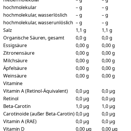
hochmolekular
– g
– g
hochmolekular, wasserlöslich
– g
– g
hochmolekular, wasserunlöslich
– g
– g
Salz
1,1 g
1,1 g
Organische Säuren, gesamt
0,0 g
0,0 g
Essigsäure
0,00 g
0,00 g
Zitronensäure
0,00 g
0,00 g
Milchsäure
0,00 g
0,00 g
Äpfelsäure
0,00 g
0,00 g
Weinsäure
0,00 g
0,00 g
Vitamine
Vitamin A (Retinol-Äquivalent)
0,0 µg
0,0 µg
Retinol
0,0 µg
0,0 µg
Beta-Carotin
1,0 µg
1,0 µg
Carotinoide (außer Beta-Carotin)
0,0 µg
0,0 µg
Vitamin A (RAE)
0,0 µg
0,0 µg
Vitamin D
0,00 µg
0,00 µg