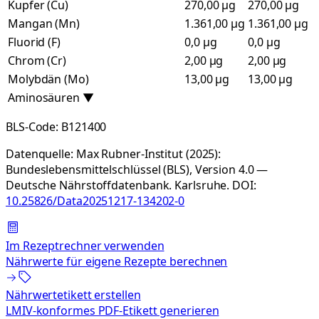
Kupfer (Cu)
270,00 µg
270,00 µg
Mangan (Mn)
1.361,00 µg
1.361,00 µg
Fluorid (F)
0,0 µg
0,0 µg
Chrom (Cr)
2,00 µg
2,00 µg
Molybdän (Mo)
13,00 µg
13,00 µg
Aminosäuren
▼
BLS-Code:
B121400
Datenquelle:
Max Rubner-Institut (2025):
Bundeslebensmittelschlüssel (BLS), Version 4.0 —
Deutsche Nährstoffdatenbank. Karlsruhe.
DOI:
10.25826/Data20251217-134202-0
Im Rezeptrechner verwenden
Nährwerte für eigene Rezepte berechnen
Nährwertetikett erstellen
LMIV-konformes PDF-Etikett generieren