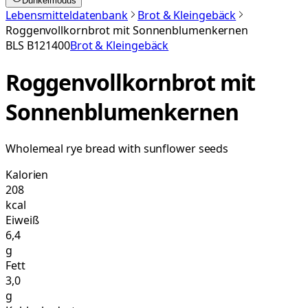
Dunkelmodus
Lebensmitteldatenbank
Brot & Kleingebäck
Roggenvollkornbrot mit Sonnenblumenkernen
BLS
B121400
Brot & Kleingebäck
Roggenvollkornbrot mit
Sonnenblumenkernen
Wholemeal rye bread with sunflower seeds
Kalorien
208
kcal
Eiweiß
6,4
g
Fett
3,0
g