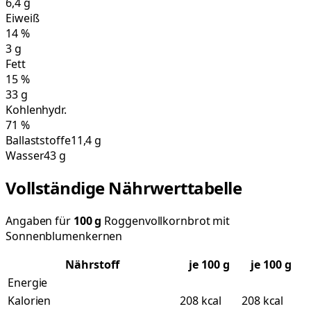
6,4
g
Eiweiß
14
%
3
g
Fett
15
%
33
g
Kohlenhydr.
71
%
Ballaststoffe
11,4 g
Wasser
43 g
Vollständige Nährwerttabelle
Angaben für
100
g
Roggenvollkornbrot mit
Sonnenblumenkernen
Nährstoff
je
100
g
je 100 g
Energie
Kalorien
208 kcal
208 kcal