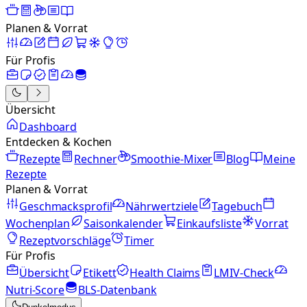
Planen & Vorrat
Für Profis
Übersicht
Dashboard
Entdecken & Kochen
Rezepte
Rechner
Smoothie-Mixer
Blog
Meine
Rezepte
Planen & Vorrat
Geschmacksprofil
Nährwertziele
Tagebuch
Wochenplan
Saisonkalender
Einkaufsliste
Vorrat
Rezeptvorschläge
Timer
Für Profis
Übersicht
Etikett
Health Claims
LMIV-Check
Nutri-Score
BLS-Datenbank