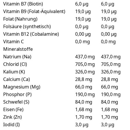
Vitamin B7 (Biotin)
6,0 µg
6,0 µg
Vitamin B9 (Folat-Äquivalent)
19,0 µg
19,0 µg
Folat (Nahrung)
19,0 µg
19,0 µg
Folsäure (synthetisch)
0,0 µg
0,0 µg
Vitamin B12 (Cobalamine)
0,00 µg
0,00 µg
Vitamin C
0,0 mg
0,0 mg
Mineralstoffe
Natrium (Na)
437,0 mg
437,0 mg
Chlorid (Cl)
705,0 mg
705,0 mg
Kalium (K)
326,0 mg
326,0 mg
Calcium (Ca)
28,8 mg
28,8 mg
Magnesium (Mg)
66,0 mg
66,0 mg
Phosphor (P)
190,0 mg
190,0 mg
Schwefel (S)
84,0 mg
84,0 mg
Eisen (Fe)
1,68 mg
1,68 mg
Zink (Zn)
1,70 mg
1,70 mg
Iodid (I)
3,0 µg
3,0 µg