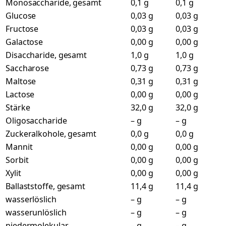
Monosaccharide, gesamt
0,1 g
0,1 g
Glucose
0,03 g
0,03 g
Fructose
0,03 g
0,03 g
Galactose
0,00 g
0,00 g
Disaccharide, gesamt
1,0 g
1,0 g
Saccharose
0,73 g
0,73 g
Maltose
0,31 g
0,31 g
Lactose
0,00 g
0,00 g
Stärke
32,0 g
32,0 g
Oligosaccharide
– g
– g
Zuckeralkohole, gesamt
0,0 g
0,0 g
Mannit
0,00 g
0,00 g
Sorbit
0,00 g
0,00 g
Xylit
0,00 g
0,00 g
Ballaststoffe, gesamt
11,4 g
11,4 g
wasserlöslich
– g
– g
wasserunlöslich
– g
– g
niedermolekular
– g
– g