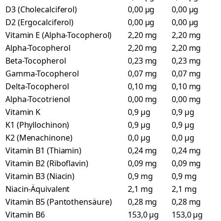
D3 (Cholecalciferol)
0,00 µg
0,00 µg
D2 (Ergocalciferol)
0,00 µg
0,00 µg
Vitamin E (Alpha-Tocopherol)
2,20 mg
2,20 mg
Alpha-Tocopherol
2,20 mg
2,20 mg
Beta-Tocopherol
0,23 mg
0,23 mg
Gamma-Tocopherol
0,07 mg
0,07 mg
Delta-Tocopherol
0,10 mg
0,10 mg
Alpha-Tocotrienol
0,00 mg
0,00 mg
Vitamin K
0,9 µg
0,9 µg
K1 (Phyllochinon)
0,9 µg
0,9 µg
K2 (Menachinone)
0,0 µg
0,0 µg
Vitamin B1 (Thiamin)
0,24 mg
0,24 mg
Vitamin B2 (Riboflavin)
0,09 mg
0,09 mg
Vitamin B3 (Niacin)
0,9 mg
0,9 mg
Niacin-Äquivalent
2,1 mg
2,1 mg
Vitamin B5 (Pantothensäure)
0,28 mg
0,28 mg
Vitamin B6
153,0 µg
153,0 µg