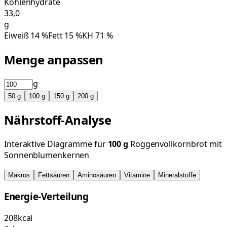
Kohlenhydrate
33,0
g
Eiweiß
14
%
Fett
15
%
KH
71
%
Menge anpassen
g
50
g
100
g
150
g
200
g
Nährstoff-Analyse
Interaktive Diagramme für
100
g
Roggenvollkornbrot mit
Sonnenblumenkernen
Makros
Fettsäuren
Aminosäuren
Vitamine
Mineralstoffe
Energie-Verteilung
208
kcal