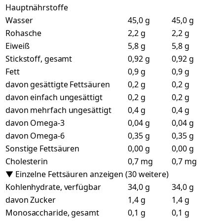
Hauptnährstoffe
Wasser
45,0 g
45,0 g
Rohasche
2,2 g
2,2 g
Eiweiß
5,8 g
5,8 g
Stickstoff, gesamt
0,92 g
0,92 g
Fett
0,9 g
0,9 g
davon gesättigte Fettsäuren
0,2 g
0,2 g
davon einfach ungesättigt
0,2 g
0,2 g
davon mehrfach ungesättigt
0,4 g
0,4 g
davon Omega-3
0,04 g
0,04 g
davon Omega-6
0,35 g
0,35 g
Sonstige Fettsäuren
0,00 g
0,00 g
Cholesterin
0,7 mg
0,7 mg
▼ Einzelne Fettsäuren anzeigen (30 weitere)
Kohlenhydrate, verfügbar
34,0 g
34,0 g
davon Zucker
1,4 g
1,4 g
Monosaccharide, gesamt
0,1 g
0,1 g