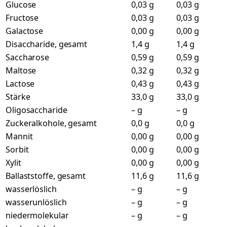
Glucose
0,03 g
0,03 g
Fructose
0,03 g
0,03 g
Galactose
0,00 g
0,00 g
Disaccharide, gesamt
1,4 g
1,4 g
Saccharose
0,59 g
0,59 g
Maltose
0,32 g
0,32 g
Lactose
0,43 g
0,43 g
Stärke
33,0 g
33,0 g
Oligosaccharide
– g
– g
Zuckeralkohole, gesamt
0,0 g
0,0 g
Mannit
0,00 g
0,00 g
Sorbit
0,00 g
0,00 g
Xylit
0,00 g
0,00 g
Ballaststoffe, gesamt
11,6 g
11,6 g
wasserlöslich
– g
– g
wasserunlöslich
– g
– g
niedermolekular
– g
– g