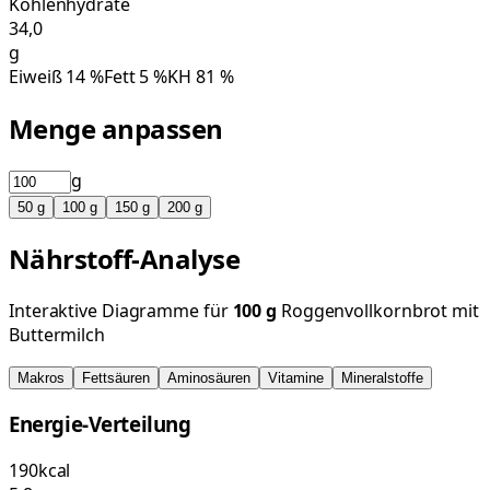
Kohlenhydrate
34,0
g
Eiweiß
14
%
Fett
5
%
KH
81
%
Menge anpassen
g
50
g
100
g
150
g
200
g
Nährstoff-Analyse
Interaktive Diagramme für
100
g
Roggenvollkornbrot mit
Buttermilch
Makros
Fettsäuren
Aminosäuren
Vitamine
Mineralstoffe
Energie-Verteilung
190
kcal