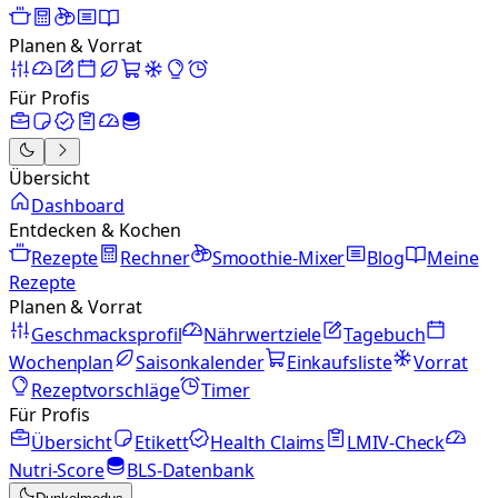
Planen & Vorrat
Für Profis
Übersicht
Dashboard
Entdecken & Kochen
Rezepte
Rechner
Smoothie-Mixer
Blog
Meine
Rezepte
Planen & Vorrat
Geschmacksprofil
Nährwertziele
Tagebuch
Wochenplan
Saisonkalender
Einkaufsliste
Vorrat
Rezeptvorschläge
Timer
Für Profis
Übersicht
Etikett
Health Claims
LMIV-Check
Nutri-Score
BLS-Datenbank