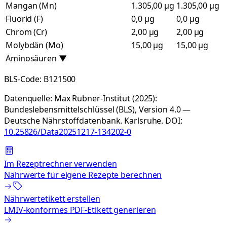
Mangan (Mn)
1.305,00 µg
1.305,00 µg
Fluorid (F)
0,0 µg
0,0 µg
Chrom (Cr)
2,00 µg
2,00 µg
Molybdän (Mo)
15,00 µg
15,00 µg
Aminosäuren
▼
BLS-Code:
B121500
Datenquelle:
Max Rubner-Institut (2025):
Bundeslebensmittelschlüssel (BLS), Version 4.0 —
Deutsche Nährstoffdatenbank. Karlsruhe.
DOI:
10.25826/Data20251217-134202-0
Im Rezeptrechner verwenden
Nährwerte für eigene Rezepte berechnen
Nährwertetikett erstellen
LMIV-konformes PDF-Etikett generieren