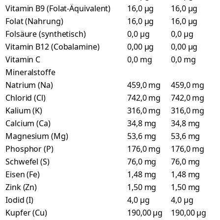
Vitamin B9 (Folat-Äquivalent)
16,0 µg
16,0 µg
Folat (Nahrung)
16,0 µg
16,0 µg
Folsäure (synthetisch)
0,0 µg
0,0 µg
Vitamin B12 (Cobalamine)
0,00 µg
0,00 µg
Vitamin C
0,0 mg
0,0 mg
Mineralstoffe
Natrium (Na)
459,0 mg
459,0 mg
Chlorid (Cl)
742,0 mg
742,0 mg
Kalium (K)
316,0 mg
316,0 mg
Calcium (Ca)
34,8 mg
34,8 mg
Magnesium (Mg)
53,6 mg
53,6 mg
Phosphor (P)
176,0 mg
176,0 mg
Schwefel (S)
76,0 mg
76,0 mg
Eisen (Fe)
1,48 mg
1,48 mg
Zink (Zn)
1,50 mg
1,50 mg
Iodid (I)
4,0 µg
4,0 µg
Kupfer (Cu)
190,00 µg
190,00 µg