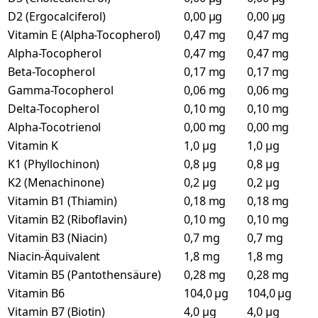
D2 (Ergocalciferol)
0,00 µg
0,00 µg
Vitamin E (Alpha-Tocopherol)
0,47 mg
0,47 mg
Alpha-Tocopherol
0,47 mg
0,47 mg
Beta-Tocopherol
0,17 mg
0,17 mg
Gamma-Tocopherol
0,06 mg
0,06 mg
Delta-Tocopherol
0,10 mg
0,10 mg
Alpha-Tocotrienol
0,00 mg
0,00 mg
Vitamin K
1,0 µg
1,0 µg
K1 (Phyllochinon)
0,8 µg
0,8 µg
K2 (Menachinone)
0,2 µg
0,2 µg
Vitamin B1 (Thiamin)
0,18 mg
0,18 mg
Vitamin B2 (Riboflavin)
0,10 mg
0,10 mg
Vitamin B3 (Niacin)
0,7 mg
0,7 mg
Niacin-Äquivalent
1,8 mg
1,8 mg
Vitamin B5 (Pantothensäure)
0,28 mg
0,28 mg
Vitamin B6
104,0 µg
104,0 µg
Vitamin B7 (Biotin)
4,0 µg
4,0 µg