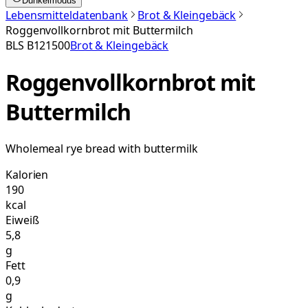
Dunkelmodus
Lebensmitteldatenbank
Brot & Kleingebäck
Roggenvollkornbrot mit Buttermilch
BLS
B121500
Brot & Kleingebäck
Roggenvollkornbrot mit
Buttermilch
Wholemeal rye bread with buttermilk
Kalorien
190
kcal
Eiweiß
5,8
g
Fett
0,9
g