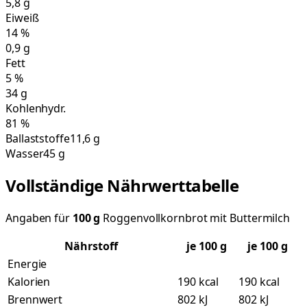
5,8
g
Eiweiß
14
%
0,9
g
Fett
5
%
34
g
Kohlenhydr.
81
%
Ballaststoffe
11,6 g
Wasser
45 g
Vollständige Nährwerttabelle
Angaben für
100
g
Roggenvollkornbrot mit Buttermilch
Nährstoff
je
100
g
je 100 g
Energie
Kalorien
190 kcal
190 kcal
Brennwert
802 kJ
802 kJ