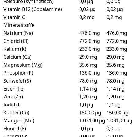
Folsäure (synthetisch)
0,0 µg
0,0 µg
Vitamin B12 (Cobalamine)
0,02 µg
0,02 µg
Vitamin C
0,2 mg
0,2 mg
Mineralstoffe
Natrium (Na)
476,0 mg
476,0 mg
Chlorid (Cl)
772,0 mg
772,0 mg
Kalium (K)
233,0 mg
233,0 mg
Calcium (Ca)
29,0 mg
29,0 mg
Magnesium (Mg)
35,6 mg
35,6 mg
Phosphor (P)
136,0 mg
136,0 mg
Schwefel (S)
78,0 mg
78,0 mg
Eisen (Fe)
1,14 mg
1,14 mg
Zink (Zn)
1,20 mg
1,20 mg
Iodid (I)
1,0 µg
1,0 µg
Kupfer (Cu)
150,00 µg
150,00 µg
Mangan (Mn)
1.031,00 µg
1.031,00 µg
Fluorid (F)
0,0 µg
0,0 µg
Chrom (Cr)
0,00 µg
0,00 µg