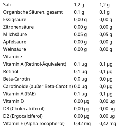
Salz
1,2 g
1,2 g
Organische Säuren, gesamt
0,1 g
0,1 g
Essigsäure
0,00 g
0,00 g
Zitronensäure
0,00 g
0,00 g
Milchsäure
0,05 g
0,05 g
Äpfelsäure
0,00 g
0,00 g
Weinsäure
0,00 g
0,00 g
Vitamine
Vitamin A (Retinol-Äquivalent)
0,1 µg
0,1 µg
Retinol
0,1 µg
0,1 µg
Beta-Carotin
0,0 µg
0,0 µg
Carotinoide (außer Beta-Carotin)
0,0 µg
0,0 µg
Vitamin A (RAE)
0,1 µg
0,1 µg
Vitamin D
0,00 µg
0,00 µg
D3 (Cholecalciferol)
0,00 µg
0,00 µg
D2 (Ergocalciferol)
0,00 µg
0,00 µg
Vitamin E (Alpha-Tocopherol)
0,42 mg
0,42 mg