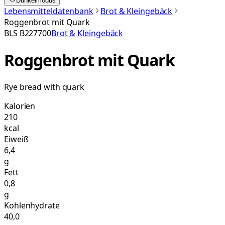
Dunkelmodus
Lebensmitteldatenbank
Brot & Kleingebäck
Roggenbrot mit Quark
BLS
B227700
Brot & Kleingebäck
Roggenbrot mit Quark
Rye bread with quark
Kalorien
210
kcal
Eiweiß
6,4
g
Fett
0,8
g
Kohlenhydrate
40,0