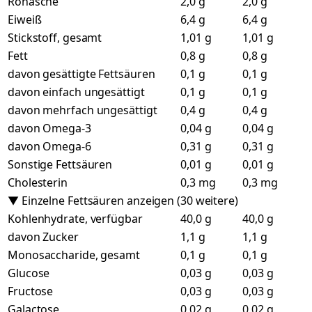
Rohasche
2,0 g
2,0 g
Eiweiß
6,4 g
6,4 g
Stickstoff, gesamt
1,01 g
1,01 g
Fett
0,8 g
0,8 g
davon gesättigte Fettsäuren
0,1 g
0,1 g
davon einfach ungesättigt
0,1 g
0,1 g
davon mehrfach ungesättigt
0,4 g
0,4 g
davon Omega-3
0,04 g
0,04 g
davon Omega-6
0,31 g
0,31 g
Sonstige Fettsäuren
0,01 g
0,01 g
Cholesterin
0,3 mg
0,3 mg
▼ Einzelne Fettsäuren anzeigen (30 weitere)
Kohlenhydrate, verfügbar
40,0 g
40,0 g
davon Zucker
1,1 g
1,1 g
Monosaccharide, gesamt
0,1 g
0,1 g
Glucose
0,03 g
0,03 g
Fructose
0,03 g
0,03 g
Galactose
0,02 g
0,02 g