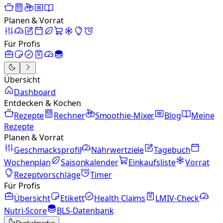
Planen & Vorrat
Für Profis
Übersicht
Dashboard
Entdecken & Kochen
Rezepte
Rechner
Smoothie-Mixer
Blog
Meine
Rezepte
Planen & Vorrat
Geschmacksprofil
Nährwertziele
Tagebuch
Wochenplan
Saisonkalender
Einkaufsliste
Vorrat
Rezeptvorschläge
Timer
Für Profis
Übersicht
Etikett
Health Claims
LMIV-Check
Nutri-Score
BLS-Datenbank