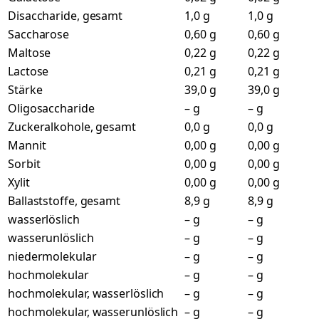
Disaccharide, gesamt
1,0 g
1,0 g
Saccharose
0,60 g
0,60 g
Maltose
0,22 g
0,22 g
Lactose
0,21 g
0,21 g
Stärke
39,0 g
39,0 g
Oligosaccharide
– g
– g
Zuckeralkohole, gesamt
0,0 g
0,0 g
Mannit
0,00 g
0,00 g
Sorbit
0,00 g
0,00 g
Xylit
0,00 g
0,00 g
Ballaststoffe, gesamt
8,9 g
8,9 g
wasserlöslich
– g
– g
wasserunlöslich
– g
– g
niedermolekular
– g
– g
hochmolekular
– g
– g
hochmolekular, wasserlöslich
– g
– g
hochmolekular, wasserunlöslich
– g
– g