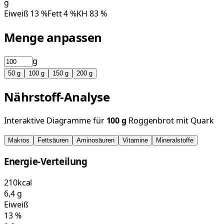
g
Eiweiß
13
%
Fett
4
%
KH
83
%
Menge anpassen
g
50
g
100
g
150
g
200
g
Nährstoff-Analyse
Interaktive Diagramme für
100
g
Roggenbrot mit Quark
Makros
Fettsäuren
Aminosäuren
Vitamine
Mineralstoffe
Energie-Verteilung
210
kcal
6,4
g
Eiweiß
13
%