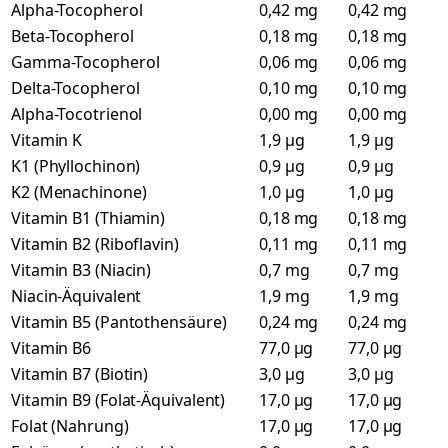
Alpha-Tocopherol
0,42 mg
0,42 mg
Beta-Tocopherol
0,18 mg
0,18 mg
Gamma-Tocopherol
0,06 mg
0,06 mg
Delta-Tocopherol
0,10 mg
0,10 mg
Alpha-Tocotrienol
0,00 mg
0,00 mg
Vitamin K
1,9 µg
1,9 µg
K1 (Phyllochinon)
0,9 µg
0,9 µg
K2 (Menachinone)
1,0 µg
1,0 µg
Vitamin B1 (Thiamin)
0,18 mg
0,18 mg
Vitamin B2 (Riboflavin)
0,11 mg
0,11 mg
Vitamin B3 (Niacin)
0,7 mg
0,7 mg
Niacin-Äquivalent
1,9 mg
1,9 mg
Vitamin B5 (Pantothensäure)
0,24 mg
0,24 mg
Vitamin B6
77,0 µg
77,0 µg
Vitamin B7 (Biotin)
3,0 µg
3,0 µg
Vitamin B9 (Folat-Äquivalent)
17,0 µg
17,0 µg
Folat (Nahrung)
17,0 µg
17,0 µg