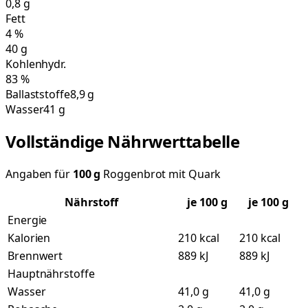
0,8
g
Fett
4
%
40
g
Kohlenhydr.
83
%
Ballaststoffe
8,9 g
Wasser
41 g
Vollständige Nährwerttabelle
Angaben für
100
g
Roggenbrot mit Quark
Nährstoff
je
100
g
je 100 g
Energie
Kalorien
210 kcal
210 kcal
Brennwert
889 kJ
889 kJ
Hauptnährstoffe
Wasser
41,0 g
41,0 g