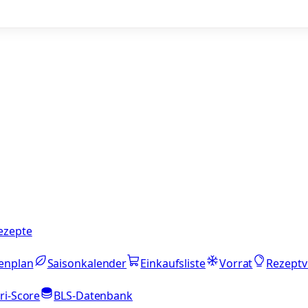
ezepte
enplan
Saisonkalender
Einkaufsliste
Vorrat
Rezeptv
ri-Score
BLS-Datenbank