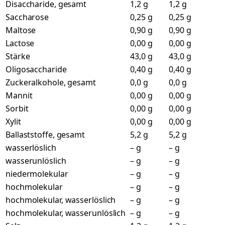
Disaccharide, gesamt
1,2 g
1,2 g
Saccharose
0,25 g
0,25 g
Maltose
0,90 g
0,90 g
Lactose
0,00 g
0,00 g
Stärke
43,0 g
43,0 g
Oligosaccharide
0,40 g
0,40 g
Zuckeralkohole, gesamt
0,0 g
0,0 g
Mannit
0,00 g
0,00 g
Sorbit
0,00 g
0,00 g
Xylit
0,00 g
0,00 g
Ballaststoffe, gesamt
5,2 g
5,2 g
wasserlöslich
– g
– g
wasserunlöslich
– g
– g
niedermolekular
– g
– g
hochmolekular
– g
– g
hochmolekular, wasserlöslich
– g
– g
hochmolekular, wasserunlöslich
– g
– g