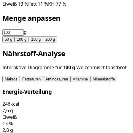
Eiweiß
13
%
Fett
11
%
KH
77
%
Menge anpassen
g
50
g
100
g
150
g
200
g
Nährstoff-Analyse
Interaktive Diagramme für
100
g
Weizenmischtoastbrot
Makros
Fettsäuren
Aminosäuren
Vitamine
Mineralstoffe
Energie-Verteilung
246
kcal
7,6
g
Eiweiß
13
%
2,8
g