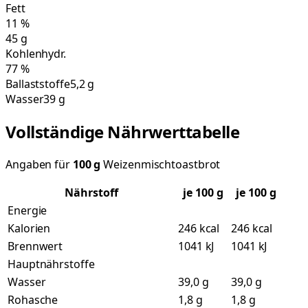
Fett
11
%
45
g
Kohlenhydr.
77
%
Ballaststoffe
5,2 g
Wasser
39 g
Vollständige Nährwerttabelle
Angaben für
100
g
Weizenmischtoastbrot
Nährstoff
je
100
g
je 100 g
Energie
Kalorien
246 kcal
246 kcal
Brennwert
1041 kJ
1041 kJ
Hauptnährstoffe
Wasser
39,0 g
39,0 g
Rohasche
1,8 g
1,8 g