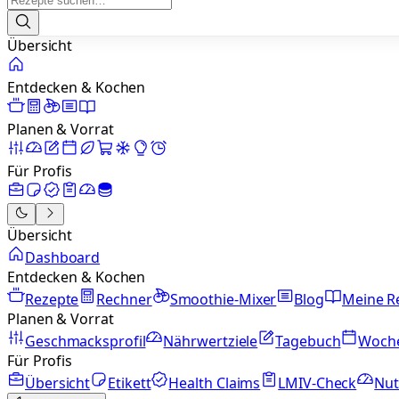
Übersicht
Entdecken & Kochen
Planen & Vorrat
Für Profis
Übersicht
Dashboard
Entdecken & Kochen
Rezepte
Rechner
Smoothie-Mixer
Blog
Meine R
Planen & Vorrat
Geschmacksprofil
Nährwertziele
Tagebuch
Woch
Für Profis
Übersicht
Etikett
Health Claims
LMIV-Check
Nut