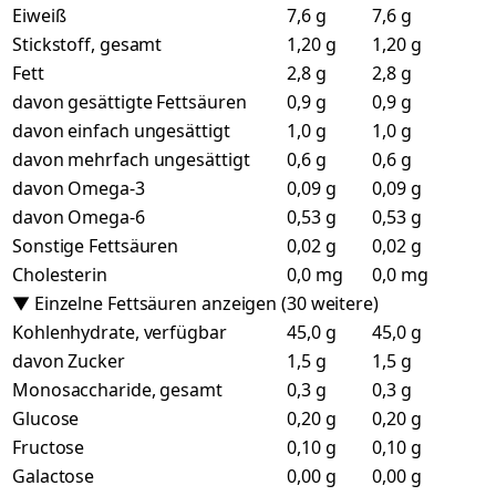
Eiweiß
7,6 g
7,6 g
Stickstoff, gesamt
1,20 g
1,20 g
Fett
2,8 g
2,8 g
davon gesättigte Fettsäuren
0,9 g
0,9 g
davon einfach ungesättigt
1,0 g
1,0 g
davon mehrfach ungesättigt
0,6 g
0,6 g
davon Omega-3
0,09 g
0,09 g
davon Omega-6
0,53 g
0,53 g
Sonstige Fettsäuren
0,02 g
0,02 g
Cholesterin
0,0 mg
0,0 mg
▼ Einzelne Fettsäuren anzeigen (30 weitere)
Kohlenhydrate, verfügbar
45,0 g
45,0 g
davon Zucker
1,5 g
1,5 g
Monosaccharide, gesamt
0,3 g
0,3 g
Glucose
0,20 g
0,20 g
Fructose
0,10 g
0,10 g
Galactose
0,00 g
0,00 g