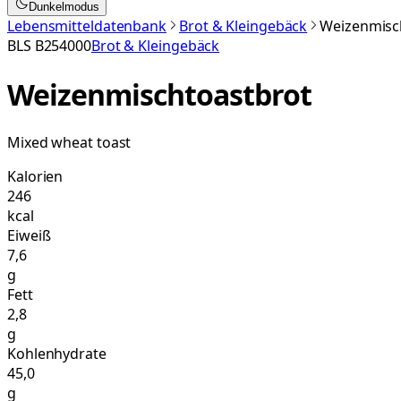
Dunkelmodus
Lebensmitteldatenbank
Brot & Kleingebäck
Weizenmisc
BLS
B254000
Brot & Kleingebäck
Weizenmischtoastbrot
Mixed wheat toast
Kalorien
246
kcal
Eiweiß
7,6
g
Fett
2,8
g
Kohlenhydrate
45,0
g