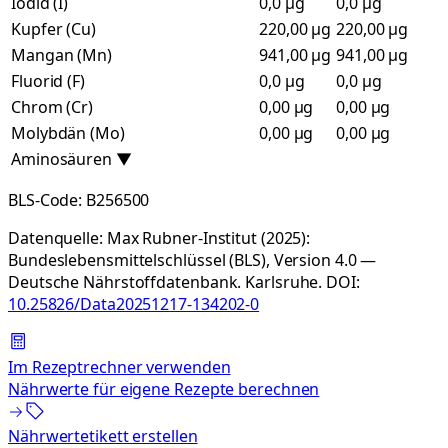
Iodid (I)
0,0 µg
0,0 µg
Kupfer (Cu)
220,00 µg
220,00 µg
Mangan (Mn)
941,00 µg
941,00 µg
Fluorid (F)
0,0 µg
0,0 µg
Chrom (Cr)
0,00 µg
0,00 µg
Molybdän (Mo)
0,00 µg
0,00 µg
Aminosäuren
▼
BLS-Code:
B256500
Datenquelle:
Max Rubner-Institut (2025):
Bundeslebensmittelschlüssel (BLS), Version 4.0 —
Deutsche Nährstoffdatenbank. Karlsruhe.
DOI:
10.25826/Data20251217-134202-0
Im Rezeptrechner verwenden
Nährwerte für eigene Rezepte berechnen
Nährwertetikett erstellen