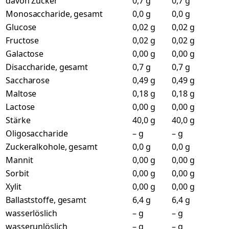
davon Zucker
0,7 g
0,7 g
Monosaccharide, gesamt
0,0 g
0,0 g
Glucose
0,02 g
0,02 g
Fructose
0,02 g
0,02 g
Galactose
0,00 g
0,00 g
Disaccharide, gesamt
0,7 g
0,7 g
Saccharose
0,49 g
0,49 g
Maltose
0,18 g
0,18 g
Lactose
0,00 g
0,00 g
Stärke
40,0 g
40,0 g
Oligosaccharide
– g
– g
Zuckeralkohole, gesamt
0,0 g
0,0 g
Mannit
0,00 g
0,00 g
Sorbit
0,00 g
0,00 g
Xylit
0,00 g
0,00 g
Ballaststoffe, gesamt
6,4 g
6,4 g
wasserlöslich
– g
– g
wasserunlöslich
– g
– g