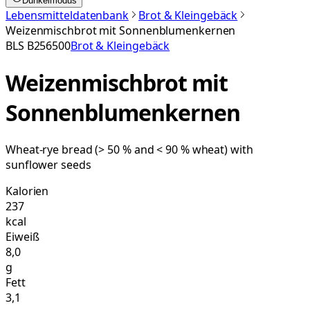
Dunkelmodus
Lebensmitteldatenbank
Brot & Kleingebäck
Weizenmischbrot mit Sonnenblumenkernen
BLS
B256500
Brot & Kleingebäck
Weizenmischbrot mit
Sonnenblumenkernen
Wheat-rye bread (> 50 % and < 90 % wheat) with
sunflower seeds
Kalorien
237
kcal
Eiweiß
8,0
g
Fett
3,1