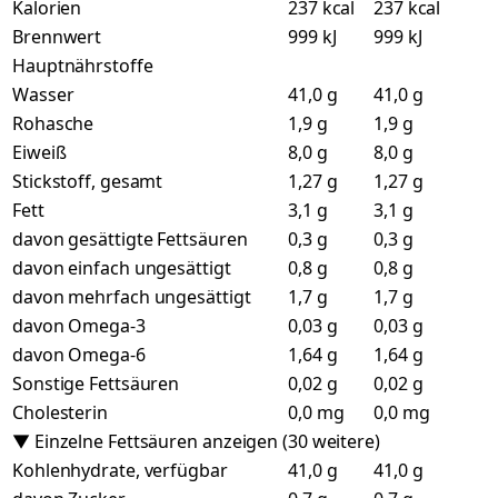
Kalorien
237 kcal
237 kcal
Brennwert
999 kJ
999 kJ
Hauptnährstoffe
Wasser
41,0 g
41,0 g
Rohasche
1,9 g
1,9 g
Eiweiß
8,0 g
8,0 g
Stickstoff, gesamt
1,27 g
1,27 g
Fett
3,1 g
3,1 g
davon gesättigte Fettsäuren
0,3 g
0,3 g
davon einfach ungesättigt
0,8 g
0,8 g
davon mehrfach ungesättigt
1,7 g
1,7 g
davon Omega-3
0,03 g
0,03 g
davon Omega-6
1,64 g
1,64 g
Sonstige Fettsäuren
0,02 g
0,02 g
Cholesterin
0,0 mg
0,0 mg
▼ Einzelne Fettsäuren anzeigen (30 weitere)
Kohlenhydrate, verfügbar
41,0 g
41,0 g