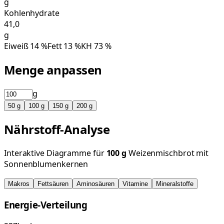
g
Kohlenhydrate
41,0
g
Eiweiß
14
%
Fett
13
%
KH
73
%
Menge anpassen
g
50
g
100
g
150
g
200
g
Nährstoff-Analyse
Interaktive Diagramme für
100
g
Weizenmischbrot mit
Sonnenblumenkernen
Makros
Fettsäuren
Aminosäuren
Vitamine
Mineralstoffe
Energie-Verteilung