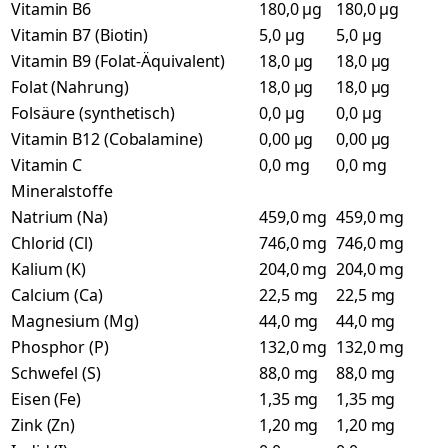
Vitamin B6
180,0 µg
180,0 µg
Vitamin B7 (Biotin)
5,0 µg
5,0 µg
Vitamin B9 (Folat-Äquivalent)
18,0 µg
18,0 µg
Folat (Nahrung)
18,0 µg
18,0 µg
Folsäure (synthetisch)
0,0 µg
0,0 µg
Vitamin B12 (Cobalamine)
0,00 µg
0,00 µg
Vitamin C
0,0 mg
0,0 mg
Mineralstoffe
Natrium (Na)
459,0 mg
459,0 mg
Chlorid (Cl)
746,0 mg
746,0 mg
Kalium (K)
204,0 mg
204,0 mg
Calcium (Ca)
22,5 mg
22,5 mg
Magnesium (Mg)
44,0 mg
44,0 mg
Phosphor (P)
132,0 mg
132,0 mg
Schwefel (S)
88,0 mg
88,0 mg
Eisen (Fe)
1,35 mg
1,35 mg
Zink (Zn)
1,20 mg
1,20 mg