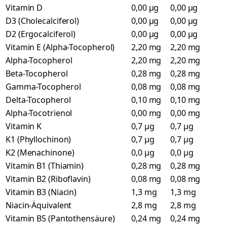
Vitamin D
0,00 µg
0,00 µg
D3 (Cholecalciferol)
0,00 µg
0,00 µg
D2 (Ergocalciferol)
0,00 µg
0,00 µg
Vitamin E (Alpha-Tocopherol)
2,20 mg
2,20 mg
Alpha-Tocopherol
2,20 mg
2,20 mg
Beta-Tocopherol
0,28 mg
0,28 mg
Gamma-Tocopherol
0,08 mg
0,08 mg
Delta-Tocopherol
0,10 mg
0,10 mg
Alpha-Tocotrienol
0,00 mg
0,00 mg
Vitamin K
0,7 µg
0,7 µg
K1 (Phyllochinon)
0,7 µg
0,7 µg
K2 (Menachinone)
0,0 µg
0,0 µg
Vitamin B1 (Thiamin)
0,28 mg
0,28 mg
Vitamin B2 (Riboflavin)
0,08 mg
0,08 mg
Vitamin B3 (Niacin)
1,3 mg
1,3 mg
Niacin-Äquivalent
2,8 mg
2,8 mg
Vitamin B5 (Pantothensäure)
0,24 mg
0,24 mg