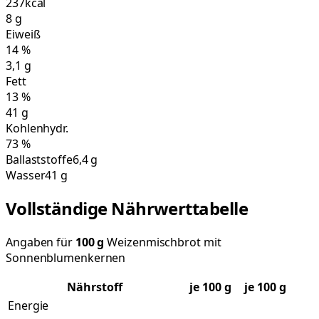
237
kcal
8
g
Eiweiß
14
%
3,1
g
Fett
13
%
41
g
Kohlenhydr.
73
%
Ballaststoffe
6,4 g
Wasser
41 g
Vollständige Nährwerttabelle
Angaben für
100
g
Weizenmischbrot mit
Sonnenblumenkernen
Nährstoff
je
100
g
je 100 g
Energie