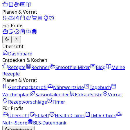
Planen & Vorrat
Für Profis
Übersicht
Dashboard
Entdecken & Kochen
Rezepte
Rechner
Smoothie-Mixer
Blog
Meine
Rezepte
Planen & Vorrat
Geschmacksprofil
Nährwertziele
Tagebuch
Wochenplan
Saisonkalender
Einkaufsliste
Vorrat
Rezeptvorschläge
Timer
Für Profis
Übersicht
Etikett
Health Claims
LMIV-Check
Nutri-Score
BLS-Datenbank