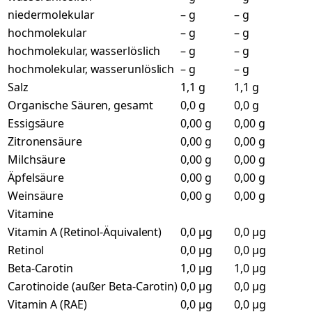
niedermolekular
– g
– g
hochmolekular
– g
– g
hochmolekular, wasserlöslich
– g
– g
hochmolekular, wasserunlöslich
– g
– g
Salz
1,1 g
1,1 g
Organische Säuren, gesamt
0,0 g
0,0 g
Essigsäure
0,00 g
0,00 g
Zitronensäure
0,00 g
0,00 g
Milchsäure
0,00 g
0,00 g
Äpfelsäure
0,00 g
0,00 g
Weinsäure
0,00 g
0,00 g
Vitamine
Vitamin A (Retinol-Äquivalent)
0,0 µg
0,0 µg
Retinol
0,0 µg
0,0 µg
Beta-Carotin
1,0 µg
1,0 µg
Carotinoide (außer Beta-Carotin)
0,0 µg
0,0 µg
Vitamin A (RAE)
0,0 µg
0,0 µg