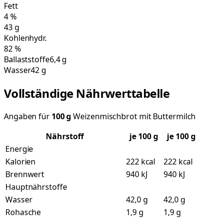
Fett
4
%
43
g
Kohlenhydr.
82
%
Ballaststoffe
6,4 g
Wasser
42 g
Vollständige Nährwerttabelle
Angaben für
100
g
Weizenmischbrot mit Buttermilch
Nährstoff
je
100
g
je 100 g
Energie
Kalorien
222 kcal
222 kcal
Brennwert
940 kJ
940 kJ
Hauptnährstoffe
Wasser
42,0 g
42,0 g
Rohasche
1,9 g
1,9 g