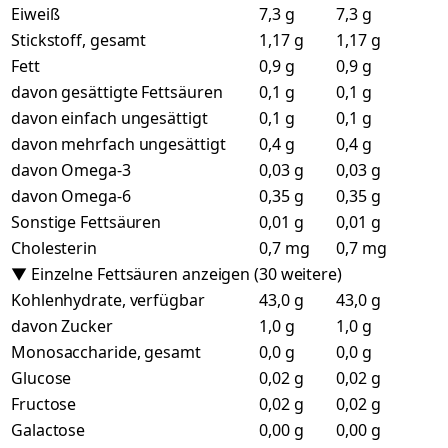
Eiweiß
7,3 g
7,3 g
Stickstoff, gesamt
1,17 g
1,17 g
Fett
0,9 g
0,9 g
davon gesättigte Fettsäuren
0,1 g
0,1 g
davon einfach ungesättigt
0,1 g
0,1 g
davon mehrfach ungesättigt
0,4 g
0,4 g
davon Omega-3
0,03 g
0,03 g
davon Omega-6
0,35 g
0,35 g
Sonstige Fettsäuren
0,01 g
0,01 g
Cholesterin
0,7 mg
0,7 mg
▼ Einzelne Fettsäuren anzeigen (30 weitere)
Kohlenhydrate, verfügbar
43,0 g
43,0 g
davon Zucker
1,0 g
1,0 g
Monosaccharide, gesamt
0,0 g
0,0 g
Glucose
0,02 g
0,02 g
Fructose
0,02 g
0,02 g
Galactose
0,00 g
0,00 g