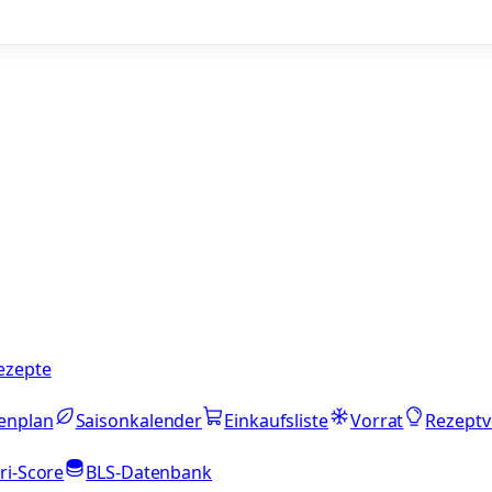
ezepte
enplan
Saisonkalender
Einkaufsliste
Vorrat
Rezeptv
ri-Score
BLS-Datenbank