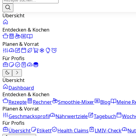
Übersicht
Entdecken & Kochen
Planen & Vorrat
Für Profis
Übersicht
Dashboard
Entdecken & Kochen
Rezepte
Rechner
Smoothie-Mixer
Blog
Meine R
Planen & Vorrat
Geschmacksprofil
Nährwertziele
Tagebuch
Woch
Für Profis
Übersicht
Etikett
Health Claims
LMIV-Check
Nut