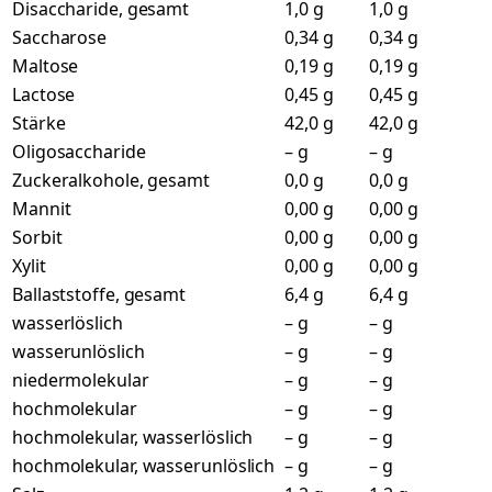
Disaccharide, gesamt
1,0 g
1,0 g
Saccharose
0,34 g
0,34 g
Maltose
0,19 g
0,19 g
Lactose
0,45 g
0,45 g
Stärke
42,0 g
42,0 g
Oligosaccharide
– g
– g
Zuckeralkohole, gesamt
0,0 g
0,0 g
Mannit
0,00 g
0,00 g
Sorbit
0,00 g
0,00 g
Xylit
0,00 g
0,00 g
Ballaststoffe, gesamt
6,4 g
6,4 g
wasserlöslich
– g
– g
wasserunlöslich
– g
– g
niedermolekular
– g
– g
hochmolekular
– g
– g
hochmolekular, wasserlöslich
– g
– g
hochmolekular, wasserunlöslich
– g
– g