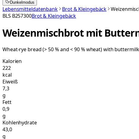
Dunkelmodus
Lebensmitteldatenbank
Brot & Kleingebäck
Weizenmisch
BLS
B257300
Brot & Kleingebäck
Weizenmischbrot mit Butter
Wheat-rye bread (> 50 % and < 90 % wheat) with buttermil
Kalorien
222
kcal
Eiweiß
7,3
g
Fett
0,9
g
Kohlenhydrate
43,0
g