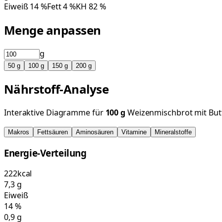
Eiweiß
14
%
Fett
4
%
KH
82
%
Menge anpassen
g
50
g
100
g
150
g
200
g
Nährstoff-Analyse
Interaktive Diagramme für
100
g
Weizenmischbrot mit But
Makros
Fettsäuren
Aminosäuren
Vitamine
Mineralstoffe
Energie-Verteilung
222
kcal
7,3
g
Eiweiß
14
%
0,9
g