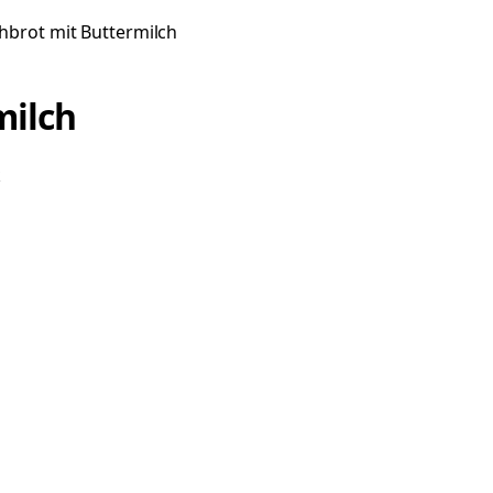
brot mit Buttermilch
milch
k