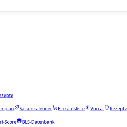
ezepte
enplan
Saisonkalender
Einkaufsliste
Vorrat
Rezeptv
ri-Score
BLS-Datenbank