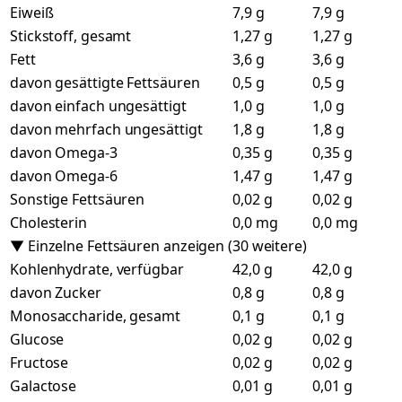
Eiweiß
7,9 g
7,9 g
Stickstoff, gesamt
1,27 g
1,27 g
Fett
3,6 g
3,6 g
davon gesättigte Fettsäuren
0,5 g
0,5 g
davon einfach ungesättigt
1,0 g
1,0 g
davon mehrfach ungesättigt
1,8 g
1,8 g
davon Omega-3
0,35 g
0,35 g
davon Omega-6
1,47 g
1,47 g
Sonstige Fettsäuren
0,02 g
0,02 g
Cholesterin
0,0 mg
0,0 mg
▼ Einzelne Fettsäuren anzeigen (30 weitere)
Kohlenhydrate, verfügbar
42,0 g
42,0 g
davon Zucker
0,8 g
0,8 g
Monosaccharide, gesamt
0,1 g
0,1 g
Glucose
0,02 g
0,02 g
Fructose
0,02 g
0,02 g
Galactose
0,01 g
0,01 g