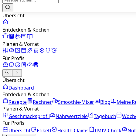
Übersicht
Entdecken & Kochen
Planen & Vorrat
Für Profis
Übersicht
Dashboard
Entdecken & Kochen
Rezepte
Rechner
Smoothie-Mixer
Blog
Meine R
Planen & Vorrat
Geschmacksprofil
Nährwertziele
Tagebuch
Woch
Für Profis
Übersicht
Etikett
Health Claims
LMIV-Check
Nut