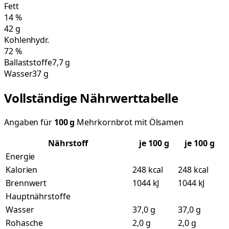
Fett
14
%
42
g
Kohlenhydr.
72
%
Ballaststoffe
7,7 g
Wasser
37 g
Vollständige Nährwerttabelle
Angaben für
100
g
Mehrkornbrot mit Ölsamen
Nährstoff
je
100
g
je 100 g
Energie
Kalorien
248 kcal
248 kcal
Brennwert
1044 kJ
1044 kJ
Hauptnährstoffe
Wasser
37,0 g
37,0 g
Rohasche
2,0 g
2,0 g