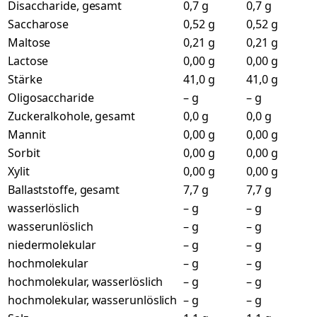
Disaccharide, gesamt
0,7 g
0,7 g
Saccharose
0,52 g
0,52 g
Maltose
0,21 g
0,21 g
Lactose
0,00 g
0,00 g
Stärke
41,0 g
41,0 g
Oligosaccharide
– g
– g
Zuckeralkohole, gesamt
0,0 g
0,0 g
Mannit
0,00 g
0,00 g
Sorbit
0,00 g
0,00 g
Xylit
0,00 g
0,00 g
Ballaststoffe, gesamt
7,7 g
7,7 g
wasserlöslich
– g
– g
wasserunlöslich
– g
– g
niedermolekular
– g
– g
hochmolekular
– g
– g
hochmolekular, wasserlöslich
– g
– g
hochmolekular, wasserunlöslich
– g
– g