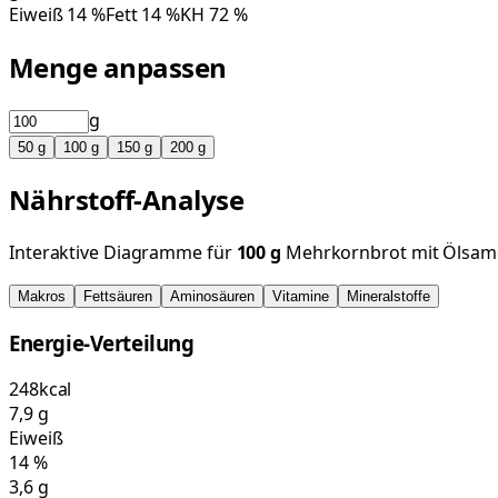
Eiweiß
14
%
Fett
14
%
KH
72
%
Menge anpassen
g
50
g
100
g
150
g
200
g
Nährstoff-Analyse
Interaktive Diagramme für
100
g
Mehrkornbrot mit Ölsa
Makros
Fettsäuren
Aminosäuren
Vitamine
Mineralstoffe
Energie-Verteilung
248
kcal
7,9
g
Eiweiß
14
%
3,6
g