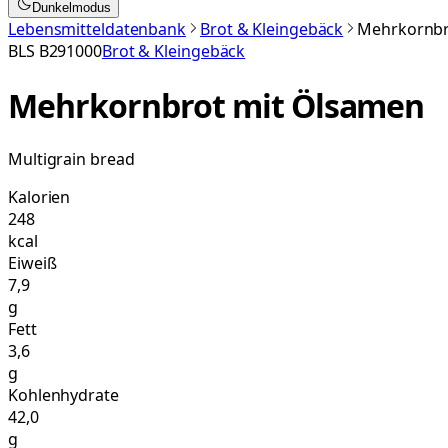
Dunkelmodus
Lebensmitteldatenbank
Brot & Kleingebäck
Mehrkornbr
BLS
B291000
Brot & Kleingebäck
Mehrkornbrot mit Ölsamen
Multigrain bread
Kalorien
248
kcal
Eiweiß
7,9
g
Fett
3,6
g
Kohlenhydrate
42,0
g