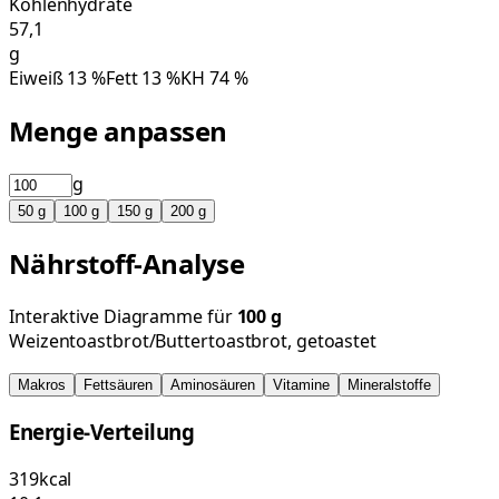
Kohlenhydrate
57,1
g
Eiweiß
13
%
Fett
13
%
KH
74
%
Menge anpassen
g
50
g
100
g
150
g
200
g
Nährstoff-Analyse
Interaktive Diagramme für
100
g
Weizentoastbrot/Buttertoastbrot, getoastet
Makros
Fettsäuren
Aminosäuren
Vitamine
Mineralstoffe
Energie-Verteilung
319
kcal