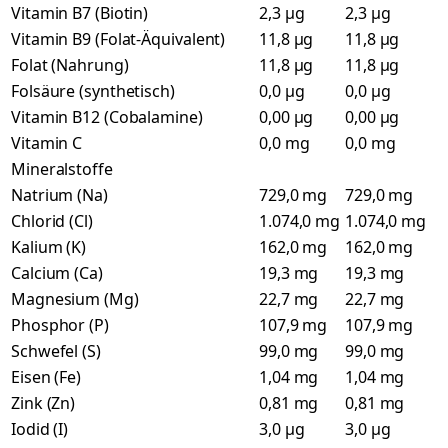
Vitamin B7 (Biotin)
2,3 µg
2,3 µg
Vitamin B9 (Folat-Äquivalent)
11,8 µg
11,8 µg
Folat (Nahrung)
11,8 µg
11,8 µg
Folsäure (synthetisch)
0,0 µg
0,0 µg
Vitamin B12 (Cobalamine)
0,00 µg
0,00 µg
Vitamin C
0,0 mg
0,0 mg
Mineralstoffe
Natrium (Na)
729,0 mg
729,0 mg
Chlorid (Cl)
1.074,0 mg
1.074,0 mg
Kalium (K)
162,0 mg
162,0 mg
Calcium (Ca)
19,3 mg
19,3 mg
Magnesium (Mg)
22,7 mg
22,7 mg
Phosphor (P)
107,9 mg
107,9 mg
Schwefel (S)
99,0 mg
99,0 mg
Eisen (Fe)
1,04 mg
1,04 mg
Zink (Zn)
0,81 mg
0,81 mg
Iodid (I)
3,0 µg
3,0 µg