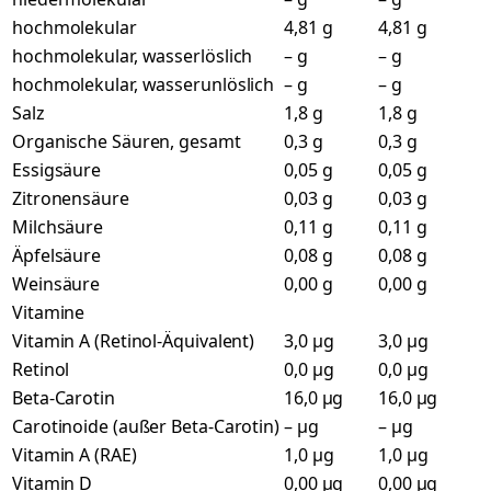
hochmolekular
4,81 g
4,81 g
hochmolekular, wasserlöslich
– g
– g
hochmolekular, wasserunlöslich
– g
– g
Salz
1,8 g
1,8 g
Organische Säuren, gesamt
0,3 g
0,3 g
Essigsäure
0,05 g
0,05 g
Zitronensäure
0,03 g
0,03 g
Milchsäure
0,11 g
0,11 g
Äpfelsäure
0,08 g
0,08 g
Weinsäure
0,00 g
0,00 g
Vitamine
Vitamin A (Retinol-Äquivalent)
3,0 µg
3,0 µg
Retinol
0,0 µg
0,0 µg
Beta-Carotin
16,0 µg
16,0 µg
Carotinoide (außer Beta-Carotin)
– µg
– µg
Vitamin A (RAE)
1,0 µg
1,0 µg
Vitamin D
0,00 µg
0,00 µg