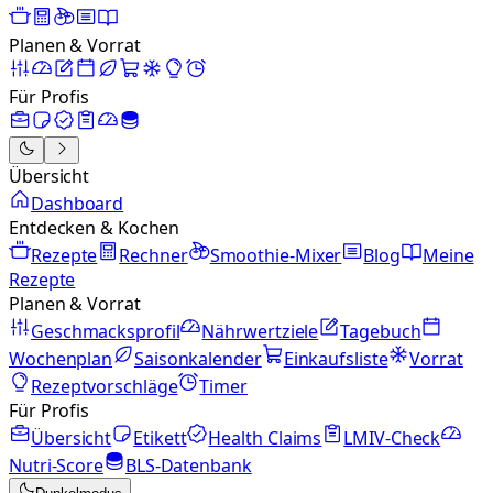
Planen & Vorrat
Für Profis
Übersicht
Dashboard
Entdecken & Kochen
Rezepte
Rechner
Smoothie-Mixer
Blog
Meine
Rezepte
Planen & Vorrat
Geschmacksprofil
Nährwertziele
Tagebuch
Wochenplan
Saisonkalender
Einkaufsliste
Vorrat
Rezeptvorschläge
Timer
Für Profis
Übersicht
Etikett
Health Claims
LMIV-Check
Nutri-Score
BLS-Datenbank