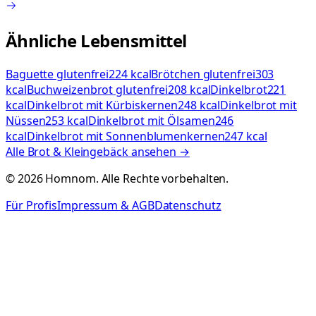
Ähnliche Lebensmittel
Baguette glutenfrei
224 kcal
Brötchen glutenfrei
303
kcal
Buchweizenbrot glutenfrei
208 kcal
Dinkelbrot
221
kcal
Dinkelbrot mit Kürbiskernen
248 kcal
Dinkelbrot mit
Nüssen
253 kcal
Dinkelbrot mit Ölsamen
246
kcal
Dinkelbrot mit Sonnenblumenkernen
247 kcal
Alle
Brot & Kleingebäck
ansehen →
©
2026
Homnom. Alle Rechte vorbehalten.
Für Profis
Impressum & AGB
Datenschutz