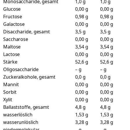
Monosaccharide, gesamt
1,0 g
1,0 g
Glucose
0,00 g
0,00 g
Fructose
0,98 g
0,98 g
Galactose
0,00 g
0,00 g
Disaccharide, gesamt
3,5 g
3,5 g
Saccharose
0,00 g
0,00 g
Maltose
3,54 g
3,54 g
Lactose
0,00 g
0,00 g
Stärke
52,6 g
52,6 g
Oligosaccharide
– g
– g
Zuckeralkohole, gesamt
0,0 g
0,0 g
Mannit
0,00 g
0,00 g
Sorbit
0,00 g
0,00 g
Xylit
0,00 g
0,00 g
Ballaststoffe, gesamt
4,8 g
4,8 g
wasserlöslich
1,53 g
1,53 g
wasserunlöslich
3,28 g
3,28 g
niedermolekular
– g
– g