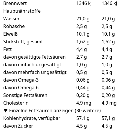
Brennwert
1346 kJ
1346 kJ
Hauptnährstoffe
Wasser
21,0 g
21,0 g
Rohasche
2,5 g
2,5 g
Eiweiß
10,1 g
10,1 g
Stickstoff, gesamt
1,62 g
1,62 g
Fett
4,4 g
4,4 g
davon gesättigte Fettsäuren
2,7 g
2,7 g
davon einfach ungesättigt
1,0 g
1,0 g
davon mehrfach ungesättigt
0,5 g
0,5 g
davon Omega-3
0,06 g
0,06 g
davon Omega-6
0,44 g
0,44 g
Sonstige Fettsäuren
0,20 g
0,20 g
Cholesterin
4,9 mg
4,9 mg
▼ Einzelne Fettsäuren anzeigen (30 weitere)
Kohlenhydrate, verfügbar
57,1 g
57,1 g
davon Zucker
4,5 g
4,5 g