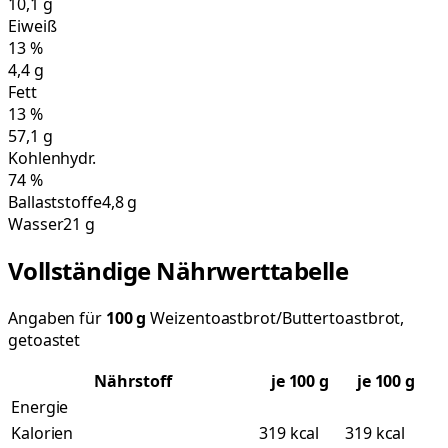
10,1
g
Eiweiß
13
%
4,4
g
Fett
13
%
57,1
g
Kohlenhydr.
74
%
Ballaststoffe
4,8 g
Wasser
21 g
Vollständige Nährwerttabelle
Angaben für
100
g
Weizentoastbrot/Buttertoastbrot,
getoastet
Nährstoff
je
100
g
je 100 g
Energie
Kalorien
319 kcal
319 kcal