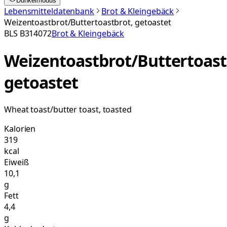
Dunkelmodus
Lebensmitteldatenbank
Brot & Kleingebäck
Weizentoastbrot/Buttertoastbrot, getoastet
BLS
B314072
Brot & Kleingebäck
Weizentoastbrot/Buttertoast
getoastet
Wheat toast/butter toast, toasted
Kalorien
319
kcal
Eiweiß
10,1
g
Fett
4,4
g