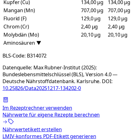
Kupfer (Cu)
134,00 µg
134,00 µg
Mangan (Mn)
707,00 µg
707,00 µg
Fluorid (F)
129,0 µg
129,0 µg
Chrom (Cr)
2,40 µg
2,40 µg
Molybdän (Mo)
20,10 µg
20,10 µg
Aminosäuren
▼
BLS-Code:
B314072
Datenquelle:
Max Rubner-Institut (2025):
Bundeslebensmittelschlüssel (BLS), Version 4.0 —
Deutsche Nährstoffdatenbank. Karlsruhe.
DOI:
10.25826/Data20251217-134202-0
Im Rezeptrechner verwenden
Nährwerte für eigene Rezepte berechnen
Nährwertetikett erstellen
LMIV-konformes PDF-Etikett generieren