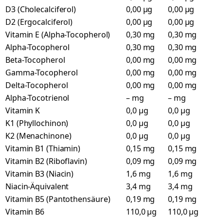
D3 (Cholecalciferol)
0,00 µg
0,00 µg
D2 (Ergocalciferol)
0,00 µg
0,00 µg
Vitamin E (Alpha-Tocopherol)
0,30 mg
0,30 mg
Alpha-Tocopherol
0,30 mg
0,30 mg
Beta-Tocopherol
0,00 mg
0,00 mg
Gamma-Tocopherol
0,00 mg
0,00 mg
Delta-Tocopherol
0,00 mg
0,00 mg
Alpha-Tocotrienol
– mg
– mg
Vitamin K
0,0 µg
0,0 µg
K1 (Phyllochinon)
0,0 µg
0,0 µg
K2 (Menachinone)
0,0 µg
0,0 µg
Vitamin B1 (Thiamin)
0,15 mg
0,15 mg
Vitamin B2 (Riboflavin)
0,09 mg
0,09 mg
Vitamin B3 (Niacin)
1,6 mg
1,6 mg
Niacin-Äquivalent
3,4 mg
3,4 mg
Vitamin B5 (Pantothensäure)
0,19 mg
0,19 mg
Vitamin B6
110,0 µg
110,0 µg