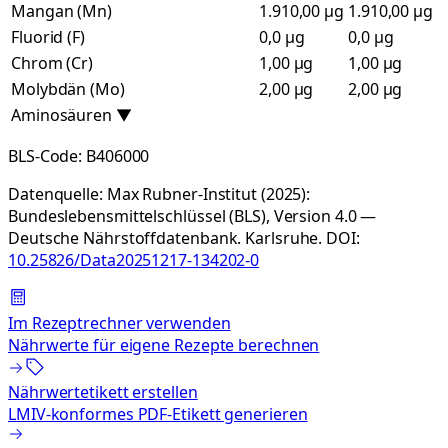
Mangan (Mn)
1.910,00 µg
1.910,00 µg
Fluorid (F)
0,0 µg
0,0 µg
Chrom (Cr)
1,00 µg
1,00 µg
Molybdän (Mo)
2,00 µg
2,00 µg
Aminosäuren
▼
BLS-Code:
B406000
Datenquelle:
Max Rubner-Institut (2025):
Bundeslebensmittelschlüssel (BLS), Version 4.0 —
Deutsche Nährstoffdatenbank. Karlsruhe.
DOI:
10.25826/Data20251217-134202-0
Im Rezeptrechner verwenden
Nährwerte für eigene Rezepte berechnen
Nährwertetikett erstellen
LMIV-konformes PDF-Etikett generieren