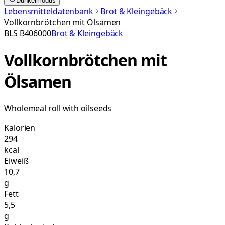
Dunkelmodus
Lebensmitteldatenbank
Brot & Kleingebäck
Vollkornbrötchen mit Ölsamen
BLS
B406000
Brot & Kleingebäck
Vollkornbrötchen mit
Ölsamen
Wholemeal roll with oilseeds
Kalorien
294
kcal
Eiweiß
10,7
g
Fett
5,5
g