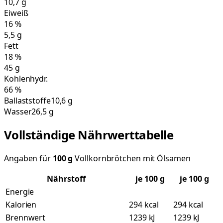
10,7
g
Eiweiß
16
%
5,5
g
Fett
18
%
45
g
Kohlenhydr.
66
%
Ballaststoffe
10,6 g
Wasser
26,5 g
Vollständige Nährwerttabelle
Angaben für
100
g
Vollkornbrötchen mit Ölsamen
Nährstoff
je
100
g
je 100 g
Energie
Kalorien
294 kcal
294 kcal
Brennwert
1239 kJ
1239 kJ