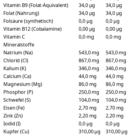
Vitamin B9 (Folat-Äquivalent)
34,0 µg
34,0 µg
Folat (Nahrung)
34,0 µg
34,0 µg
Folsäure (synthetisch)
0,0 µg
0,0 µg
Vitamin B12 (Cobalamine)
0,00 µg
0,00 µg
Vitamin C
0,0 mg
0,0 mg
Mineralstoffe
Natrium (Na)
543,0 mg
543,0 mg
Chlorid (Cl)
867,0 mg
867,0 mg
Kalium (K)
346,0 mg
346,0 mg
Calcium (Ca)
44,0 mg
44,0 mg
Magnesium (Mg)
86,0 mg
86,0 mg
Phosphor (P)
250,0 mg
250,0 mg
Schwefel (S)
104,0 mg
104,0 mg
Eisen (Fe)
2,70 mg
2,70 mg
Zink (Zn)
2,20 mg
2,20 mg
Iodid (I)
0,0 µg
0,0 µg
Kupfer (Cu)
310,00 µg
310,00 µg