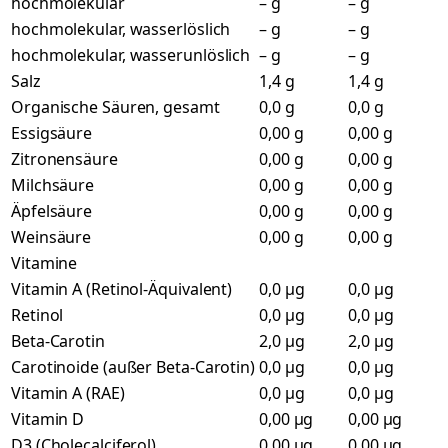
hochmolekular
– g
– g
hochmolekular, wasserlöslich
– g
– g
hochmolekular, wasserunlöslich
– g
– g
Salz
1,4 g
1,4 g
Organische Säuren, gesamt
0,0 g
0,0 g
Essigsäure
0,00 g
0,00 g
Zitronensäure
0,00 g
0,00 g
Milchsäure
0,00 g
0,00 g
Äpfelsäure
0,00 g
0,00 g
Weinsäure
0,00 g
0,00 g
Vitamine
Vitamin A (Retinol-Äquivalent)
0,0 µg
0,0 µg
Retinol
0,0 µg
0,0 µg
Beta-Carotin
2,0 µg
2,0 µg
Carotinoide (außer Beta-Carotin)
0,0 µg
0,0 µg
Vitamin A (RAE)
0,0 µg
0,0 µg
Vitamin D
0,00 µg
0,00 µg
D3 (Cholecalciferol)
0,00 µg
0,00 µg