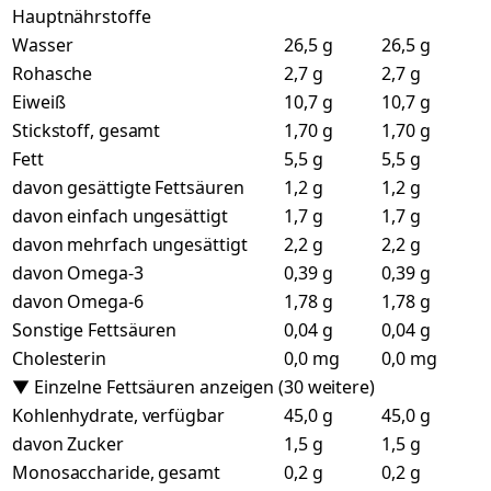
Hauptnährstoffe
Wasser
26,5 g
26,5 g
Rohasche
2,7 g
2,7 g
Eiweiß
10,7 g
10,7 g
Stickstoff, gesamt
1,70 g
1,70 g
Fett
5,5 g
5,5 g
davon gesättigte Fettsäuren
1,2 g
1,2 g
davon einfach ungesättigt
1,7 g
1,7 g
davon mehrfach ungesättigt
2,2 g
2,2 g
davon Omega-3
0,39 g
0,39 g
davon Omega-6
1,78 g
1,78 g
Sonstige Fettsäuren
0,04 g
0,04 g
Cholesterin
0,0 mg
0,0 mg
▼ Einzelne Fettsäuren anzeigen (30 weitere)
Kohlenhydrate, verfügbar
45,0 g
45,0 g
davon Zucker
1,5 g
1,5 g
Monosaccharide, gesamt
0,2 g
0,2 g