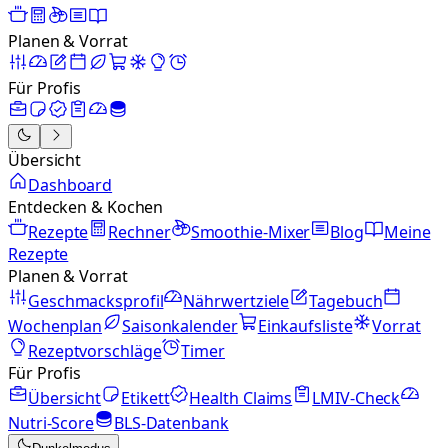
Planen & Vorrat
Für Profis
Übersicht
Dashboard
Entdecken & Kochen
Rezepte
Rechner
Smoothie-Mixer
Blog
Meine
Rezepte
Planen & Vorrat
Geschmacksprofil
Nährwertziele
Tagebuch
Wochenplan
Saisonkalender
Einkaufsliste
Vorrat
Rezeptvorschläge
Timer
Für Profis
Übersicht
Etikett
Health Claims
LMIV-Check
Nutri-Score
BLS-Datenbank