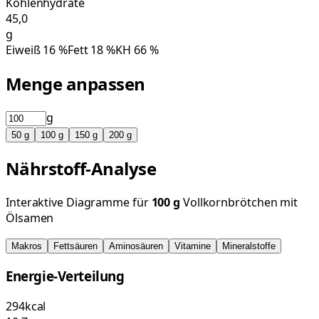
Kohlenhydrate
45,0
g
Eiweiß
16
%
Fett
18
%
KH
66
%
Menge anpassen
g
50
g
100
g
150
g
200
g
Nährstoff-Analyse
Interaktive Diagramme für
100
g
Vollkornbrötchen mit
Ölsamen
Makros
Fettsäuren
Aminosäuren
Vitamine
Mineralstoffe
Energie-Verteilung
294
kcal