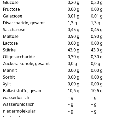
Glucose
0,20 g
0,20 g
Fructose
0,00 g
0,00 g
Galactose
0,01 g
0,01 g
Disaccharide, gesamt
1,3 g
1,3 g
Saccharose
0,45 g
0,45 g
Maltose
0,90 g
0,90 g
Lactose
0,00 g
0,00 g
Stärke
43,0 g
43,0 g
Oligosaccharide
0,30 g
0,30 g
Zuckeralkohole, gesamt
0,0 g
0,0 g
Mannit
0,00 g
0,00 g
Sorbit
0,00 g
0,00 g
Xylit
0,00 g
0,00 g
Ballaststoffe, gesamt
10,6 g
10,6 g
wasserlöslich
– g
– g
wasserunlöslich
– g
– g
niedermolekular
– g
– g