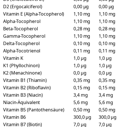
D2 (Ergocalciferol)
0,00 µg
0,00 µg
Vitamin E (Alpha-Tocopherol)
1,10 mg
1,10 mg
Alpha-Tocopherol
1,10 mg
1,10 mg
Beta-Tocopherol
0,28 mg
0,28 mg
Gamma-Tocopherol
1,10 mg
1,10 mg
Delta-Tocopherol
0,10 mg
0,10 mg
Alpha-Tocotrienol
0,11 mg
0,11 mg
Vitamin K
1,0 µg
1,0 µg
K1 (Phyllochinon)
1,0 µg
1,0 µg
K2 (Menachinone)
0,0 µg
0,0 µg
Vitamin B1 (Thiamin)
0,35 mg
0,35 mg
Vitamin B2 (Riboflavin)
0,15 mg
0,15 mg
Vitamin B3 (Niacin)
3,4 mg
3,4 mg
Niacin-Äquivalent
5,6 mg
5,6 mg
Vitamin B5 (Pantothensäure)
0,50 mg
0,50 mg
Vitamin B6
300,0 µg
300,0 µg
Vitamin B7 (Biotin)
7,0 µg
7,0 µg