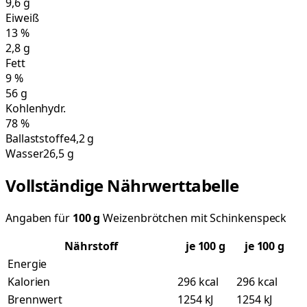
9,6
g
Eiweiß
13
%
2,8
g
Fett
9
%
56
g
Kohlenhydr.
78
%
Ballaststoffe
4,2 g
Wasser
26,5 g
Vollständige Nährwerttabelle
Angaben für
100
g
Weizenbrötchen mit Schinkenspeck
Nährstoff
je
100
g
je 100 g
Energie
Kalorien
296 kcal
296 kcal
Brennwert
1254 kJ
1254 kJ