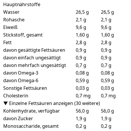
Hauptnährstoffe
Wasser
26,5 g
26,5 g
Rohasche
2,1 g
2,1 g
Eiweiß
9,6 g
9,6 g
Stickstoff, gesamt
1,60 g
1,60 g
Fett
2,8 g
2,8 g
davon gesättigte Fettsäuren
0,9 g
0,9 g
davon einfach ungesättigt
0,9 g
0,9 g
davon mehrfach ungesättigt
0,7 g
0,7 g
davon Omega-3
0,08 g
0,08 g
davon Omega-6
0,59 g
0,59 g
Sonstige Fettsäuren
0,03 g
0,03 g
Cholesterin
0,7 mg
0,7 mg
▼ Einzelne Fettsäuren anzeigen (30 weitere)
Kohlenhydrate, verfügbar
56,0 g
56,0 g
davon Zucker
1,9 g
1,9 g
Monosaccharide, gesamt
0,2 g
0,2 g