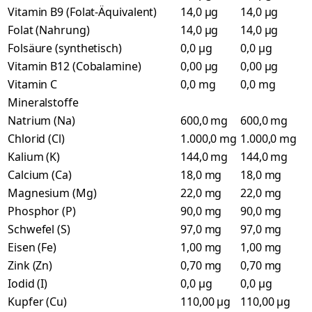
Vitamin B9 (Folat-Äquivalent)
14,0 µg
14,0 µg
Folat (Nahrung)
14,0 µg
14,0 µg
Folsäure (synthetisch)
0,0 µg
0,0 µg
Vitamin B12 (Cobalamine)
0,00 µg
0,00 µg
Vitamin C
0,0 mg
0,0 mg
Mineralstoffe
Natrium (Na)
600,0 mg
600,0 mg
Chlorid (Cl)
1.000,0 mg
1.000,0 mg
Kalium (K)
144,0 mg
144,0 mg
Calcium (Ca)
18,0 mg
18,0 mg
Magnesium (Mg)
22,0 mg
22,0 mg
Phosphor (P)
90,0 mg
90,0 mg
Schwefel (S)
97,0 mg
97,0 mg
Eisen (Fe)
1,00 mg
1,00 mg
Zink (Zn)
0,70 mg
0,70 mg
Iodid (I)
0,0 µg
0,0 µg
Kupfer (Cu)
110,00 µg
110,00 µg