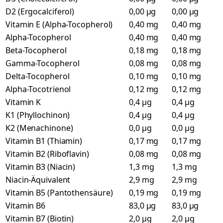
D2 (Ergocalciferol)
0,00 µg
0,00 µg
Vitamin E (Alpha-Tocopherol)
0,40 mg
0,40 mg
Alpha-Tocopherol
0,40 mg
0,40 mg
Beta-Tocopherol
0,18 mg
0,18 mg
Gamma-Tocopherol
0,08 mg
0,08 mg
Delta-Tocopherol
0,10 mg
0,10 mg
Alpha-Tocotrienol
0,12 mg
0,12 mg
Vitamin K
0,4 µg
0,4 µg
K1 (Phyllochinon)
0,4 µg
0,4 µg
K2 (Menachinone)
0,0 µg
0,0 µg
Vitamin B1 (Thiamin)
0,17 mg
0,17 mg
Vitamin B2 (Riboflavin)
0,08 mg
0,08 mg
Vitamin B3 (Niacin)
1,3 mg
1,3 mg
Niacin-Äquivalent
2,9 mg
2,9 mg
Vitamin B5 (Pantothensäure)
0,19 mg
0,19 mg
Vitamin B6
83,0 µg
83,0 µg
Vitamin B7 (Biotin)
2,0 µg
2,0 µg