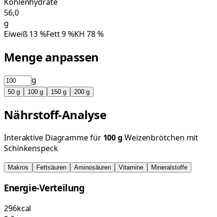
Kohlenhydrate
56,0
g
Eiweiß
13
%
Fett
9
%
KH
78
%
Menge anpassen
g
50
g
100
g
150
g
200
g
Nährstoff-Analyse
Interaktive Diagramme für
100
g
Weizenbrötchen mit
Schinkenspeck
Makros
Fettsäuren
Aminosäuren
Vitamine
Mineralstoffe
Energie-Verteilung
296
kcal