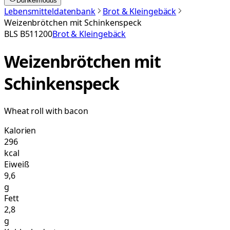
Dunkelmodus
Lebensmitteldatenbank
Brot & Kleingebäck
Weizenbrötchen mit Schinkenspeck
BLS
B511200
Brot & Kleingebäck
Weizenbrötchen mit
Schinkenspeck
Wheat roll with bacon
Kalorien
296
kcal
Eiweiß
9,6
g
Fett
2,8
g