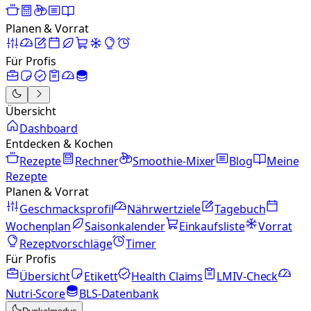
Planen & Vorrat
Für Profis
Übersicht
Dashboard
Entdecken & Kochen
Rezepte
Rechner
Smoothie-Mixer
Blog
Meine
Rezepte
Planen & Vorrat
Geschmacksprofil
Nährwertziele
Tagebuch
Wochenplan
Saisonkalender
Einkaufsliste
Vorrat
Rezeptvorschläge
Timer
Für Profis
Übersicht
Etikett
Health Claims
LMIV-Check
Nutri-Score
BLS-Datenbank