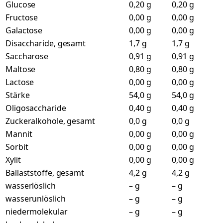
Glucose
0,20 g
0,20 g
Fructose
0,00 g
0,00 g
Galactose
0,00 g
0,00 g
Disaccharide, gesamt
1,7 g
1,7 g
Saccharose
0,91 g
0,91 g
Maltose
0,80 g
0,80 g
Lactose
0,00 g
0,00 g
Stärke
54,0 g
54,0 g
Oligosaccharide
0,40 g
0,40 g
Zuckeralkohole, gesamt
0,0 g
0,0 g
Mannit
0,00 g
0,00 g
Sorbit
0,00 g
0,00 g
Xylit
0,00 g
0,00 g
Ballaststoffe, gesamt
4,2 g
4,2 g
wasserlöslich
– g
– g
wasserunlöslich
– g
– g
niedermolekular
– g
– g