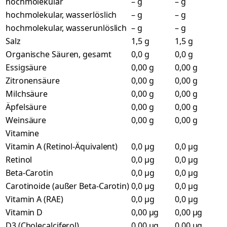
hochmolekular
– g
– g
hochmolekular, wasserlöslich
– g
– g
hochmolekular, wasserunlöslich
– g
– g
Salz
1,5 g
1,5 g
Organische Säuren, gesamt
0,0 g
0,0 g
Essigsäure
0,00 g
0,00 g
Zitronensäure
0,00 g
0,00 g
Milchsäure
0,00 g
0,00 g
Äpfelsäure
0,00 g
0,00 g
Weinsäure
0,00 g
0,00 g
Vitamine
Vitamin A (Retinol-Äquivalent)
0,0 µg
0,0 µg
Retinol
0,0 µg
0,0 µg
Beta-Carotin
0,0 µg
0,0 µg
Carotinoide (außer Beta-Carotin)
0,0 µg
0,0 µg
Vitamin A (RAE)
0,0 µg
0,0 µg
Vitamin D
0,00 µg
0,00 µg
D3 (Cholecalciferol)
0,00 µg
0,00 µg