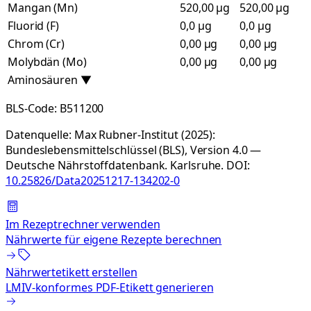
Mangan (Mn)
520,00 µg
520,00 µg
Fluorid (F)
0,0 µg
0,0 µg
Chrom (Cr)
0,00 µg
0,00 µg
Molybdän (Mo)
0,00 µg
0,00 µg
Aminosäuren
▼
BLS-Code:
B511200
Datenquelle:
Max Rubner-Institut (2025):
Bundeslebensmittelschlüssel (BLS), Version 4.0 —
Deutsche Nährstoffdatenbank. Karlsruhe.
DOI:
10.25826/Data20251217-134202-0
Im Rezeptrechner verwenden
Nährwerte für eigene Rezepte berechnen
Nährwertetikett erstellen
LMIV-konformes PDF-Etikett generieren