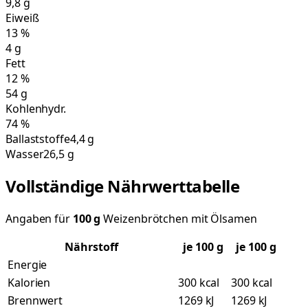
9,8
g
Eiweiß
13
%
4
g
Fett
12
%
54
g
Kohlenhydr.
74
%
Ballaststoffe
4,4 g
Wasser
26,5 g
Vollständige Nährwerttabelle
Angaben für
100
g
Weizenbrötchen mit Ölsamen
Nährstoff
je
100
g
je 100 g
Energie
Kalorien
300 kcal
300 kcal
Brennwert
1269 kJ
1269 kJ