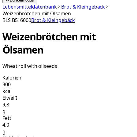
Dunkelmodus
Lebensmitteldatenbank
Brot & Kleingebäck
Weizenbrötchen mit Ölsamen
BLS
B516000
Brot & Kleingebäck
Weizenbrötchen mit
Ölsamen
Wheat roll with oilseeds
Kalorien
300
kcal
Eiweiß
9,8
g
Fett
4,0
g