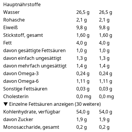
Hauptnährstoffe
Wasser
26,5 g
26,5 g
Rohasche
2,1 g
2,1 g
Eiweiß
9,8 g
9,8 g
Stickstoff, gesamt
1,60 g
1,60 g
Fett
4,0 g
4,0 g
davon gesättigte Fettsäuren
1,0 g
1,0 g
davon einfach ungesättigt
1,3 g
1,3 g
davon mehrfach ungesättigt
1,4 g
1,4 g
davon Omega-3
0,24 g
0,24 g
davon Omega-6
1,11 g
1,11 g
Sonstige Fettsäuren
0,03 g
0,03 g
Cholesterin
0,0 mg
0,0 mg
▼ Einzelne Fettsäuren anzeigen (30 weitere)
Kohlenhydrate, verfügbar
54,0 g
54,0 g
davon Zucker
1,9 g
1,9 g
Monosaccharide, gesamt
0,2 g
0,2 g