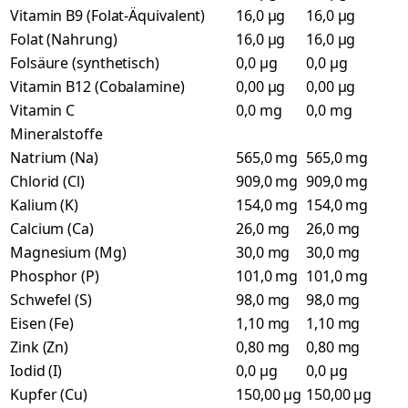
Vitamin B9 (Folat-Äquivalent)
16,0 µg
16,0 µg
Folat (Nahrung)
16,0 µg
16,0 µg
Folsäure (synthetisch)
0,0 µg
0,0 µg
Vitamin B12 (Cobalamine)
0,00 µg
0,00 µg
Vitamin C
0,0 mg
0,0 mg
Mineralstoffe
Natrium (Na)
565,0 mg
565,0 mg
Chlorid (Cl)
909,0 mg
909,0 mg
Kalium (K)
154,0 mg
154,0 mg
Calcium (Ca)
26,0 mg
26,0 mg
Magnesium (Mg)
30,0 mg
30,0 mg
Phosphor (P)
101,0 mg
101,0 mg
Schwefel (S)
98,0 mg
98,0 mg
Eisen (Fe)
1,10 mg
1,10 mg
Zink (Zn)
0,80 mg
0,80 mg
Iodid (I)
0,0 µg
0,0 µg
Kupfer (Cu)
150,00 µg
150,00 µg