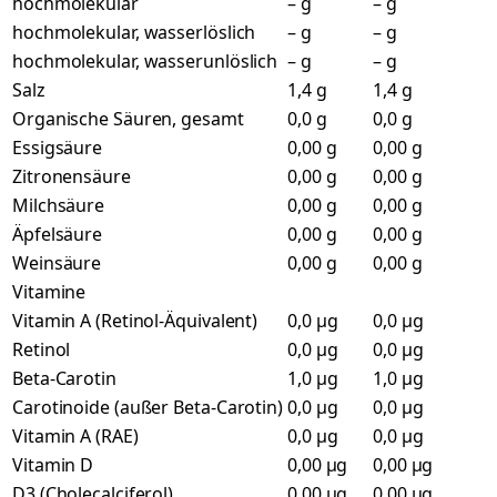
hochmolekular
– g
– g
hochmolekular, wasserlöslich
– g
– g
hochmolekular, wasserunlöslich
– g
– g
Salz
1,4 g
1,4 g
Organische Säuren, gesamt
0,0 g
0,0 g
Essigsäure
0,00 g
0,00 g
Zitronensäure
0,00 g
0,00 g
Milchsäure
0,00 g
0,00 g
Äpfelsäure
0,00 g
0,00 g
Weinsäure
0,00 g
0,00 g
Vitamine
Vitamin A (Retinol-Äquivalent)
0,0 µg
0,0 µg
Retinol
0,0 µg
0,0 µg
Beta-Carotin
1,0 µg
1,0 µg
Carotinoide (außer Beta-Carotin)
0,0 µg
0,0 µg
Vitamin A (RAE)
0,0 µg
0,0 µg
Vitamin D
0,00 µg
0,00 µg
D3 (Cholecalciferol)
0,00 µg
0,00 µg