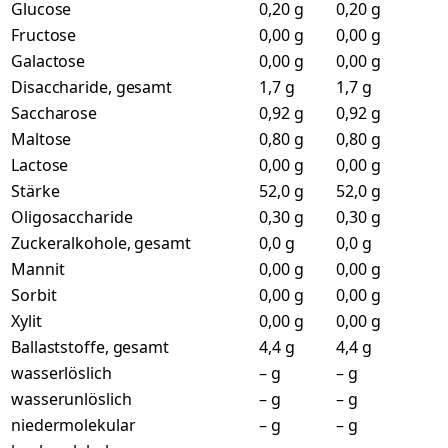
Glucose
0,20 g
0,20 g
Fructose
0,00 g
0,00 g
Galactose
0,00 g
0,00 g
Disaccharide, gesamt
1,7 g
1,7 g
Saccharose
0,92 g
0,92 g
Maltose
0,80 g
0,80 g
Lactose
0,00 g
0,00 g
Stärke
52,0 g
52,0 g
Oligosaccharide
0,30 g
0,30 g
Zuckeralkohole, gesamt
0,0 g
0,0 g
Mannit
0,00 g
0,00 g
Sorbit
0,00 g
0,00 g
Xylit
0,00 g
0,00 g
Ballaststoffe, gesamt
4,4 g
4,4 g
wasserlöslich
– g
– g
wasserunlöslich
– g
– g
niedermolekular
– g
– g