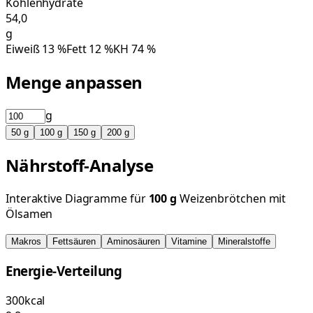
Kohlenhydrate
54,0
g
Eiweiß
13
%
Fett
12
%
KH
74
%
Menge anpassen
g
50
g
100
g
150
g
200
g
Nährstoff-Analyse
Interaktive Diagramme für
100
g
Weizenbrötchen mit
Ölsamen
Makros
Fettsäuren
Aminosäuren
Vitamine
Mineralstoffe
Energie-Verteilung
300
kcal