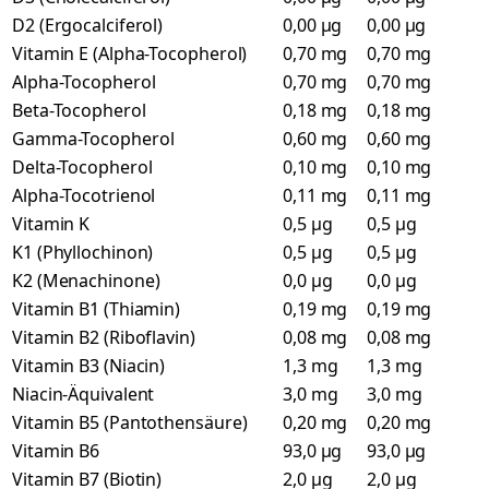
D2 (Ergocalciferol)
0,00 µg
0,00 µg
Vitamin E (Alpha-Tocopherol)
0,70 mg
0,70 mg
Alpha-Tocopherol
0,70 mg
0,70 mg
Beta-Tocopherol
0,18 mg
0,18 mg
Gamma-Tocopherol
0,60 mg
0,60 mg
Delta-Tocopherol
0,10 mg
0,10 mg
Alpha-Tocotrienol
0,11 mg
0,11 mg
Vitamin K
0,5 µg
0,5 µg
K1 (Phyllochinon)
0,5 µg
0,5 µg
K2 (Menachinone)
0,0 µg
0,0 µg
Vitamin B1 (Thiamin)
0,19 mg
0,19 mg
Vitamin B2 (Riboflavin)
0,08 mg
0,08 mg
Vitamin B3 (Niacin)
1,3 mg
1,3 mg
Niacin-Äquivalent
3,0 mg
3,0 mg
Vitamin B5 (Pantothensäure)
0,20 mg
0,20 mg
Vitamin B6
93,0 µg
93,0 µg
Vitamin B7 (Biotin)
2,0 µg
2,0 µg