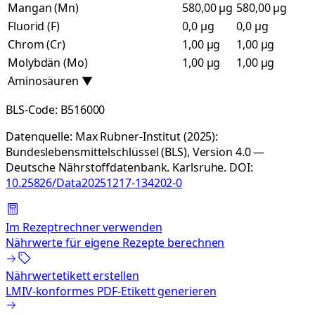
Mangan (Mn)
580,00 µg
580,00 µg
Fluorid (F)
0,0 µg
0,0 µg
Chrom (Cr)
1,00 µg
1,00 µg
Molybdän (Mo)
1,00 µg
1,00 µg
Aminosäuren
▼
BLS-Code:
B516000
Datenquelle:
Max Rubner-Institut (2025):
Bundeslebensmittelschlüssel (BLS), Version 4.0 —
Deutsche Nährstoffdatenbank. Karlsruhe.
DOI:
10.25826/Data20251217-134202-0
Im Rezeptrechner verwenden
Nährwerte für eigene Rezepte berechnen
Nährwertetikett erstellen
LMIV-konformes PDF-Etikett generieren