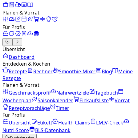
Planen & Vorrat
Für Profis
Übersicht
Dashboard
Entdecken & Kochen
Rezepte
Rechner
Smoothie-Mixer
Blog
Meine
Rezepte
Planen & Vorrat
Geschmacksprofil
Nährwertziele
Tagebuch
Wochenplan
Saisonkalender
Einkaufsliste
Vorrat
Rezeptvorschläge
Timer
Für Profis
Übersicht
Etikett
Health Claims
LMIV-Check
Nutri-Score
BLS-Datenbank