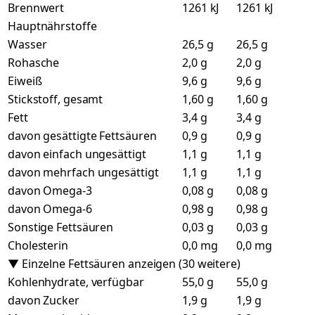
Brennwert
1261 kJ
1261 kJ
Hauptnährstoffe
Wasser
26,5 g
26,5 g
Rohasche
2,0 g
2,0 g
Eiweiß
9,6 g
9,6 g
Stickstoff, gesamt
1,60 g
1,60 g
Fett
3,4 g
3,4 g
davon gesättigte Fettsäuren
0,9 g
0,9 g
davon einfach ungesättigt
1,1 g
1,1 g
davon mehrfach ungesättigt
1,1 g
1,1 g
davon Omega-3
0,08 g
0,08 g
davon Omega-6
0,98 g
0,98 g
Sonstige Fettsäuren
0,03 g
0,03 g
Cholesterin
0,0 mg
0,0 mg
▼ Einzelne Fettsäuren anzeigen (30 weitere)
Kohlenhydrate, verfügbar
55,0 g
55,0 g
davon Zucker
1,9 g
1,9 g