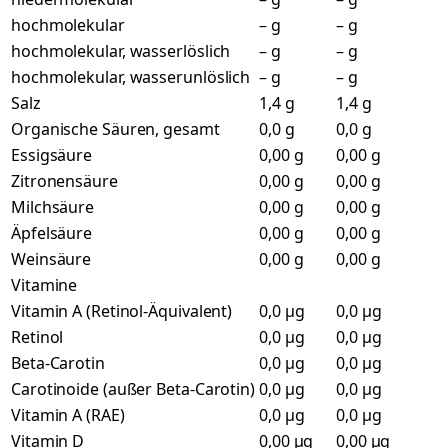
hochmolekular
– g
– g
hochmolekular, wasserlöslich
– g
– g
hochmolekular, wasserunlöslich
– g
– g
Salz
1,4 g
1,4 g
Organische Säuren, gesamt
0,0 g
0,0 g
Essigsäure
0,00 g
0,00 g
Zitronensäure
0,00 g
0,00 g
Milchsäure
0,00 g
0,00 g
Äpfelsäure
0,00 g
0,00 g
Weinsäure
0,00 g
0,00 g
Vitamine
Vitamin A (Retinol-Äquivalent)
0,0 µg
0,0 µg
Retinol
0,0 µg
0,0 µg
Beta-Carotin
0,0 µg
0,0 µg
Carotinoide (außer Beta-Carotin)
0,0 µg
0,0 µg
Vitamin A (RAE)
0,0 µg
0,0 µg
Vitamin D
0,00 µg
0,00 µg