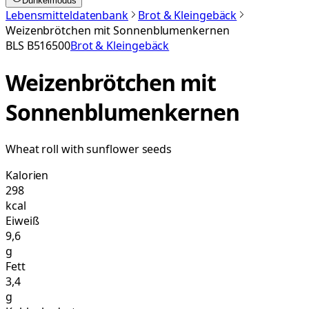
Dunkelmodus
Lebensmitteldatenbank
Brot & Kleingebäck
Weizenbrötchen mit Sonnenblumenkernen
BLS
B516500
Brot & Kleingebäck
Weizenbrötchen mit
Sonnenblumenkernen
Wheat roll with sunflower seeds
Kalorien
298
kcal
Eiweiß
9,6
g
Fett
3,4
g