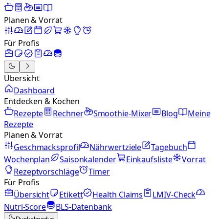
Planen & Vorrat
Für Profis
Übersicht
Dashboard
Entdecken & Kochen
Rezepte
Rechner
Smoothie-Mixer
Blog
Meine
Rezepte
Planen & Vorrat
Geschmacksprofil
Nährwertziele
Tagebuch
Wochenplan
Saisonkalender
Einkaufsliste
Vorrat
Rezeptvorschläge
Timer
Für Profis
Übersicht
Etikett
Health Claims
LMIV-Check
Nutri-Score
BLS-Datenbank