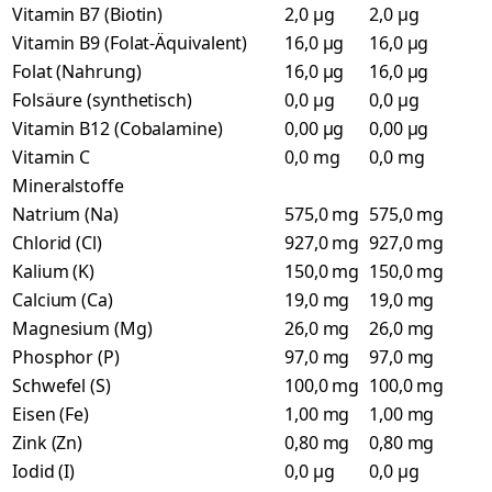
Vitamin B7 (Biotin)
2,0 µg
2,0 µg
Vitamin B9 (Folat-Äquivalent)
16,0 µg
16,0 µg
Folat (Nahrung)
16,0 µg
16,0 µg
Folsäure (synthetisch)
0,0 µg
0,0 µg
Vitamin B12 (Cobalamine)
0,00 µg
0,00 µg
Vitamin C
0,0 mg
0,0 mg
Mineralstoffe
Natrium (Na)
575,0 mg
575,0 mg
Chlorid (Cl)
927,0 mg
927,0 mg
Kalium (K)
150,0 mg
150,0 mg
Calcium (Ca)
19,0 mg
19,0 mg
Magnesium (Mg)
26,0 mg
26,0 mg
Phosphor (P)
97,0 mg
97,0 mg
Schwefel (S)
100,0 mg
100,0 mg
Eisen (Fe)
1,00 mg
1,00 mg
Zink (Zn)
0,80 mg
0,80 mg
Iodid (I)
0,0 µg
0,0 µg