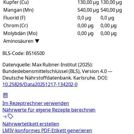
Kupfer (Cu)
130,00 µg
130,00 µg
Mangan (Mn)
540,00 µg
540,00 µg
Fluorid (F)
0,0 µg
0,0 µg
Chrom (Cr)
0,00 µg
0,00 µg
Molybdän (Mo)
0,00 µg
0,00 µg
Aminosäuren
▼
BLS-Code:
B516500
Datenquelle:
Max Rubner-Institut (2025):
Bundeslebensmittelschlüssel (BLS), Version 4.0 —
Deutsche Nährstoffdatenbank. Karlsruhe.
DOI:
10.25826/Data20251217-134202-0
Im Rezeptrechner verwenden
Nährwerte für eigene Rezepte berechnen
Nährwertetikett erstellen
LMIV-konformes PDF-Etikett generieren