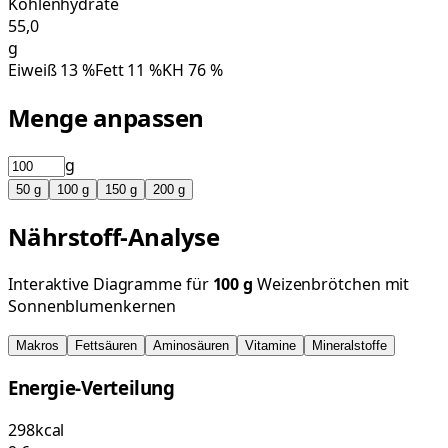
Kohlenhydrate
55,0
g
Eiweiß
13
%
Fett
11
%
KH
76
%
Menge anpassen
g
50
g
100
g
150
g
200
g
Nährstoff-Analyse
Interaktive Diagramme für
100
g
Weizenbrötchen mit
Sonnenblumenkernen
Makros
Fettsäuren
Aminosäuren
Vitamine
Mineralstoffe
Energie-Verteilung
298
kcal