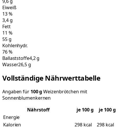
9,6
g
Eiweiß
13
%
3,4
g
Fett
11
%
55
g
Kohlenhydr.
76
%
Ballaststoffe
4,2 g
Wasser
26,5 g
Vollständige Nährwerttabelle
Angaben für
100
g
Weizenbrötchen mit
Sonnenblumenkernen
Nährstoff
je
100
g
je 100 g
Energie
Kalorien
298 kcal
298 kcal