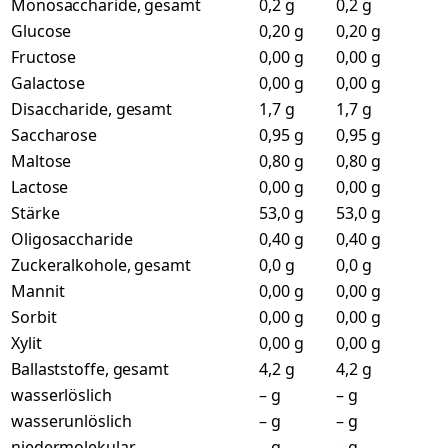
Monosaccharide, gesamt
0,2 g
0,2 g
Glucose
0,20 g
0,20 g
Fructose
0,00 g
0,00 g
Galactose
0,00 g
0,00 g
Disaccharide, gesamt
1,7 g
1,7 g
Saccharose
0,95 g
0,95 g
Maltose
0,80 g
0,80 g
Lactose
0,00 g
0,00 g
Stärke
53,0 g
53,0 g
Oligosaccharide
0,40 g
0,40 g
Zuckeralkohole, gesamt
0,0 g
0,0 g
Mannit
0,00 g
0,00 g
Sorbit
0,00 g
0,00 g
Xylit
0,00 g
0,00 g
Ballaststoffe, gesamt
4,2 g
4,2 g
wasserlöslich
– g
– g
wasserunlöslich
– g
– g
niedermolekular
– g
– g