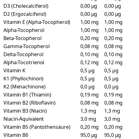
D3 (Cholecalciferol)
0,00 µg
0,00 µg
D2 (Ergocalciferol)
0,00 µg
0,00 µg
Vitamin E (Alpha-Tocopherol)
1,00 mg
1,00 mg
Alpha-Tocopherol
1,00 mg
1,00 mg
Beta-Tocopherol
0,20 mg
0,20 mg
Gamma-Tocopherol
0,08 mg
0,08 mg
Delta-Tocopherol
0,10 mg
0,10 mg
Alpha-Tocotrienol
0,12 mg
0,12 mg
Vitamin K
0,5 µg
0,5 µg
K1 (Phyllochinon)
0,5 µg
0,5 µg
K2 (Menachinone)
0,0 µg
0,0 µg
Vitamin B1 (Thiamin)
0,19 mg
0,19 mg
Vitamin B2 (Riboflavin)
0,08 mg
0,08 mg
Vitamin B3 (Niacin)
1,3 mg
1,3 mg
Niacin-Äquivalent
3,0 mg
3,0 mg
Vitamin B5 (Pantothensäure)
0,20 mg
0,20 mg
Vitamin B6
95,0 µg
95,0 µg