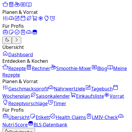
Planen & Vorrat
Für Profis
Übersicht
Dashboard
Entdecken & Kochen
Rezepte
Rechner
Smoothie-Mixer
Blog
Meine
Rezepte
Planen & Vorrat
Geschmacksprofil
Nährwertziele
Tagebuch
Wochenplan
Saisonkalender
Einkaufsliste
Vorrat
Rezeptvorschläge
Timer
Für Profis
Übersicht
Etikett
Health Claims
LMIV-Check
Nutri-Score
BLS-Datenbank