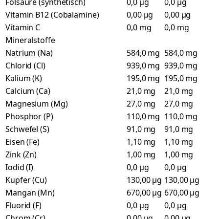
Folsäure (synthetisch)
0,0 µg
0,0 µg
Vitamin B12 (Cobalamine)
0,00 µg
0,00 µg
Vitamin C
0,0 mg
0,0 mg
Mineralstoffe
Natrium (Na)
584,0 mg
584,0 mg
Chlorid (Cl)
939,0 mg
939,0 mg
Kalium (K)
195,0 mg
195,0 mg
Calcium (Ca)
21,0 mg
21,0 mg
Magnesium (Mg)
27,0 mg
27,0 mg
Phosphor (P)
110,0 mg
110,0 mg
Schwefel (S)
91,0 mg
91,0 mg
Eisen (Fe)
1,10 mg
1,10 mg
Zink (Zn)
1,00 mg
1,00 mg
Iodid (I)
0,0 µg
0,0 µg
Kupfer (Cu)
130,00 µg
130,00 µg
Mangan (Mn)
670,00 µg
670,00 µg
Fluorid (F)
0,0 µg
0,0 µg
Chrom (Cr)
0,00 µg
0,00 µg