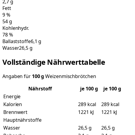
2,7
g
Fett
9
%
54
g
Kohlenhydr.
78
%
Ballaststoffe
6,1 g
Wasser
26,5 g
Vollständige Nährwerttabelle
Angaben für
100
g
Weizenmischbrötchen
Nährstoff
je
100
g
je 100 g
Energie
Kalorien
289 kcal
289 kcal
Brennwert
1221 kJ
1221 kJ
Hauptnährstoffe
Wasser
26,5 g
26,5 g