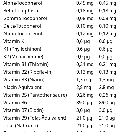
Alpha-Tocopherol
0,45 mg
0,45 mg
Beta-Tocopherol
0,18 mg
0,18 mg
Gamma-Tocopherol
0,08 mg
0,08 mg
Delta-Tocopherol
0,10 mg
0,10 mg
Alpha-Tocotrienol
0,12 mg
0,12 mg
Vitamin K
0,6 µg
0,6 µg
K1 (Phyllochinon)
0,6 µg
0,6 µg
K2 (Menachinone)
0,0 µg
0,0 µg
Vitamin B1 (Thiamin)
0,21 mg
0,21 mg
Vitamin B2 (Riboflavin)
0,13 mg
0,13 mg
Vitamin B3 (Niacin)
1,3 mg
1,3 mg
Niacin-Äquivalent
2,8 mg
2,8 mg
Vitamin B5 (Pantothensäure)
0,26 mg
0,26 mg
Vitamin B6
89,0 µg
89,0 µg
Vitamin B7 (Biotin)
3,0 µg
3,0 µg
Vitamin B9 (Folat-Äquivalent)
21,0 µg
21,0 µg
Folat (Nahrung)
21,0 µg
21,0 µg