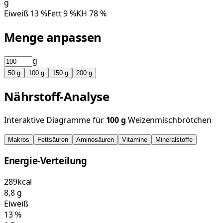
g
Eiweiß
13
%
Fett
9
%
KH
78
%
Menge anpassen
g
50
g
100
g
150
g
200
g
Nährstoff-Analyse
Interaktive Diagramme für
100
g
Weizenmischbrötchen
Makros
Fettsäuren
Aminosäuren
Vitamine
Mineralstoffe
Energie-Verteilung
289
kcal
8,8
g
Eiweiß
13
%