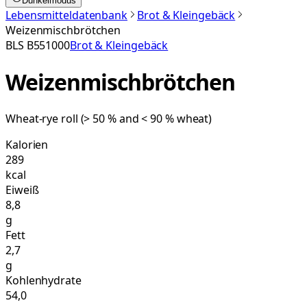
Dunkelmodus
Lebensmitteldatenbank
Brot & Kleingebäck
Weizenmischbrötchen
BLS
B551000
Brot & Kleingebäck
Weizenmischbrötchen
Wheat-rye roll (> 50 % and < 90 % wheat)
Kalorien
289
kcal
Eiweiß
8,8
g
Fett
2,7
g
Kohlenhydrate
54,0