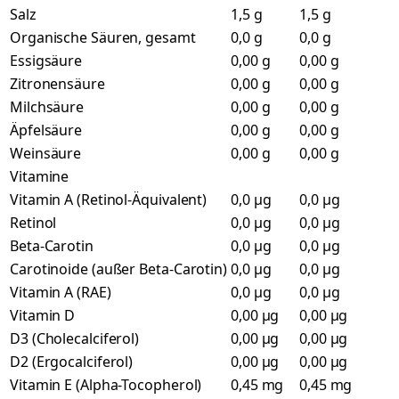
Salz
1,5 g
1,5 g
Organische Säuren, gesamt
0,0 g
0,0 g
Essigsäure
0,00 g
0,00 g
Zitronensäure
0,00 g
0,00 g
Milchsäure
0,00 g
0,00 g
Äpfelsäure
0,00 g
0,00 g
Weinsäure
0,00 g
0,00 g
Vitamine
Vitamin A (Retinol-Äquivalent)
0,0 µg
0,0 µg
Retinol
0,0 µg
0,0 µg
Beta-Carotin
0,0 µg
0,0 µg
Carotinoide (außer Beta-Carotin)
0,0 µg
0,0 µg
Vitamin A (RAE)
0,0 µg
0,0 µg
Vitamin D
0,00 µg
0,00 µg
D3 (Cholecalciferol)
0,00 µg
0,00 µg
D2 (Ergocalciferol)
0,00 µg
0,00 µg
Vitamin E (Alpha-Tocopherol)
0,45 mg
0,45 mg