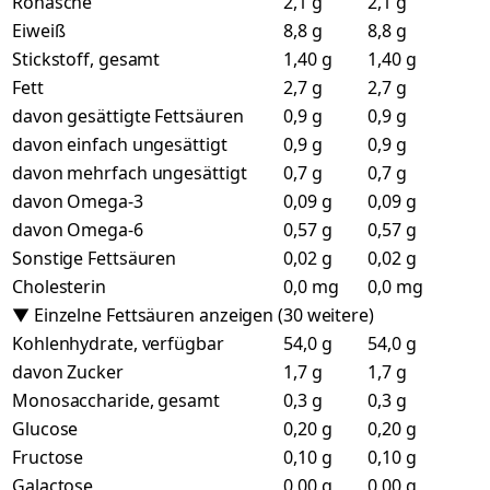
Rohasche
2,1 g
2,1 g
Eiweiß
8,8 g
8,8 g
Stickstoff, gesamt
1,40 g
1,40 g
Fett
2,7 g
2,7 g
davon gesättigte Fettsäuren
0,9 g
0,9 g
davon einfach ungesättigt
0,9 g
0,9 g
davon mehrfach ungesättigt
0,7 g
0,7 g
davon Omega-3
0,09 g
0,09 g
davon Omega-6
0,57 g
0,57 g
Sonstige Fettsäuren
0,02 g
0,02 g
Cholesterin
0,0 mg
0,0 mg
▼ Einzelne Fettsäuren anzeigen (30 weitere)
Kohlenhydrate, verfügbar
54,0 g
54,0 g
davon Zucker
1,7 g
1,7 g
Monosaccharide, gesamt
0,3 g
0,3 g
Glucose
0,20 g
0,20 g
Fructose
0,10 g
0,10 g
Galactose
0,00 g
0,00 g