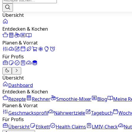
Übersicht
Entdecken & Kochen
Planen & Vorrat
Für Profis
Übersicht
Dashboard
Entdecken & Kochen
Rezepte
Rechner
Smoothie-Mixer
Blog
Meine R
Planen & Vorrat
Geschmacksprofil
Nährwertziele
Tagebuch
Woch
Für Profis
Übersicht
Etikett
Health Claims
LMIV-Check
Nut