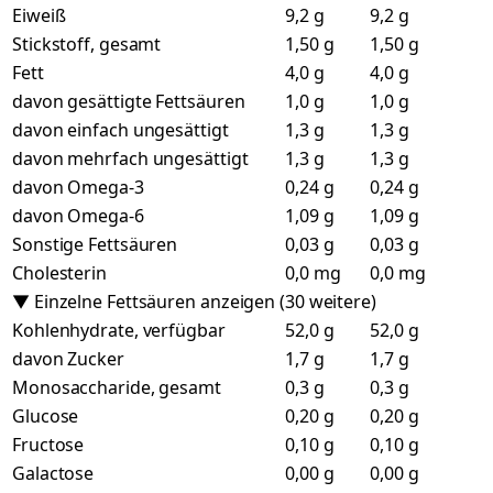
Eiweiß
9,2 g
9,2 g
Stickstoff, gesamt
1,50 g
1,50 g
Fett
4,0 g
4,0 g
davon gesättigte Fettsäuren
1,0 g
1,0 g
davon einfach ungesättigt
1,3 g
1,3 g
davon mehrfach ungesättigt
1,3 g
1,3 g
davon Omega-3
0,24 g
0,24 g
davon Omega-6
1,09 g
1,09 g
Sonstige Fettsäuren
0,03 g
0,03 g
Cholesterin
0,0 mg
0,0 mg
▼ Einzelne Fettsäuren anzeigen (30 weitere)
Kohlenhydrate, verfügbar
52,0 g
52,0 g
davon Zucker
1,7 g
1,7 g
Monosaccharide, gesamt
0,3 g
0,3 g
Glucose
0,20 g
0,20 g
Fructose
0,10 g
0,10 g
Galactose
0,00 g
0,00 g