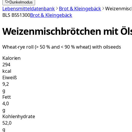
Dunkelmodus
Lebensmitteldatenbank
Brot & Kleingebäck
Weizenmisc
BLS
B551300
Brot & Kleingebäck
Weizenmischbrötchen mit Ö
Wheat-rye roll (> 50 % and < 90 % wheat) with oilseeds
Kalorien
294
kcal
Eiweiß
9,2
g
Fett
4,0
g
Kohlenhydrate
52,0
g