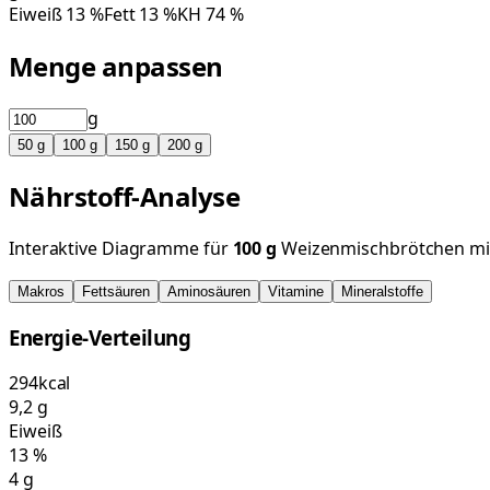
Eiweiß
13
%
Fett
13
%
KH
74
%
Menge anpassen
g
50
g
100
g
150
g
200
g
Nährstoff-Analyse
Interaktive Diagramme für
100
g
Weizenmischbrötchen mi
Makros
Fettsäuren
Aminosäuren
Vitamine
Mineralstoffe
Energie-Verteilung
294
kcal
9,2
g
Eiweiß
13
%
4
g