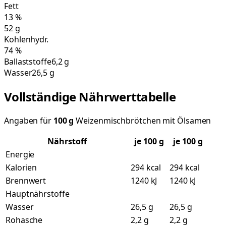
Fett
13
%
52
g
Kohlenhydr.
74
%
Ballaststoffe
6,2 g
Wasser
26,5 g
Vollständige Nährwerttabelle
Angaben für
100
g
Weizenmischbrötchen mit Ölsamen
Nährstoff
je
100
g
je 100 g
Energie
Kalorien
294 kcal
294 kcal
Brennwert
1240 kJ
1240 kJ
Hauptnährstoffe
Wasser
26,5 g
26,5 g
Rohasche
2,2 g
2,2 g