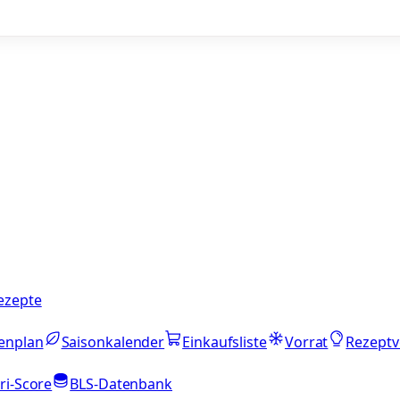
ezepte
enplan
Saisonkalender
Einkaufsliste
Vorrat
Rezeptv
ri-Score
BLS-Datenbank