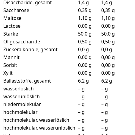
Disaccharide, gesamt
1,4 g
1,4 g
Saccharose
0,35 g
0,35 g
Maltose
1,10 g
1,10 g
Lactose
0,00 g
0,00 g
Stärke
50,0 g
50,0 g
Oligosaccharide
0,50 g
0,50 g
Zuckeralkohole, gesamt
0,0 g
0,0 g
Mannit
0,00 g
0,00 g
Sorbit
0,00 g
0,00 g
Xylit
0,00 g
0,00 g
Ballaststoffe, gesamt
6,2 g
6,2 g
wasserlöslich
– g
– g
wasserunlöslich
– g
– g
niedermolekular
– g
– g
hochmolekular
– g
– g
hochmolekular, wasserlöslich
– g
– g
hochmolekular, wasserunlöslich
– g
– g