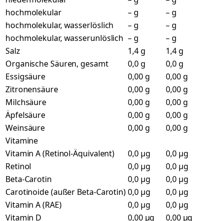
hochmolekular
– g
– g
hochmolekular, wasserlöslich
– g
– g
hochmolekular, wasserunlöslich
– g
– g
Salz
1,4 g
1,4 g
Organische Säuren, gesamt
0,0 g
0,0 g
Essigsäure
0,00 g
0,00 g
Zitronensäure
0,00 g
0,00 g
Milchsäure
0,00 g
0,00 g
Äpfelsäure
0,00 g
0,00 g
Weinsäure
0,00 g
0,00 g
Vitamine
Vitamin A (Retinol-Äquivalent)
0,0 µg
0,0 µg
Retinol
0,0 µg
0,0 µg
Beta-Carotin
0,0 µg
0,0 µg
Carotinoide (außer Beta-Carotin)
0,0 µg
0,0 µg
Vitamin A (RAE)
0,0 µg
0,0 µg
Vitamin D
0,00 µg
0,00 µg