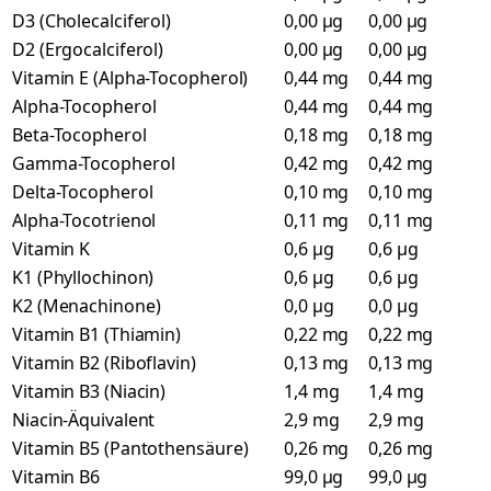
D3 (Cholecalciferol)
0,00 µg
0,00 µg
D2 (Ergocalciferol)
0,00 µg
0,00 µg
Vitamin E (Alpha-Tocopherol)
0,44 mg
0,44 mg
Alpha-Tocopherol
0,44 mg
0,44 mg
Beta-Tocopherol
0,18 mg
0,18 mg
Gamma-Tocopherol
0,42 mg
0,42 mg
Delta-Tocopherol
0,10 mg
0,10 mg
Alpha-Tocotrienol
0,11 mg
0,11 mg
Vitamin K
0,6 µg
0,6 µg
K1 (Phyllochinon)
0,6 µg
0,6 µg
K2 (Menachinone)
0,0 µg
0,0 µg
Vitamin B1 (Thiamin)
0,22 mg
0,22 mg
Vitamin B2 (Riboflavin)
0,13 mg
0,13 mg
Vitamin B3 (Niacin)
1,4 mg
1,4 mg
Niacin-Äquivalent
2,9 mg
2,9 mg
Vitamin B5 (Pantothensäure)
0,26 mg
0,26 mg
Vitamin B6
99,0 µg
99,0 µg