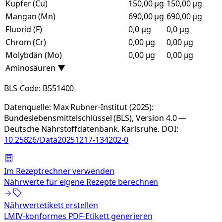
Kupfer (Cu)
150,00 µg
150,00 µg
Mangan (Mn)
690,00 µg
690,00 µg
Fluorid (F)
0,0 µg
0,0 µg
Chrom (Cr)
0,00 µg
0,00 µg
Molybdän (Mo)
0,00 µg
0,00 µg
Aminosäuren
▼
BLS-Code:
B551400
Datenquelle:
Max Rubner-Institut (2025):
Bundeslebensmittelschlüssel (BLS), Version 4.0 —
Deutsche Nährstoffdatenbank. Karlsruhe.
DOI:
10.25826/Data20251217-134202-0
Im Rezeptrechner verwenden
Nährwerte für eigene Rezepte berechnen
Nährwertetikett erstellen
LMIV-konformes PDF-Etikett generieren