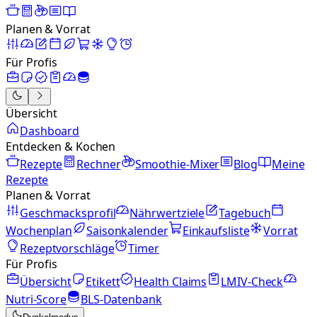
Planen & Vorrat
Für Profis
Übersicht
Dashboard
Entdecken & Kochen
Rezepte
Rechner
Smoothie-Mixer
Blog
Meine
Rezepte
Planen & Vorrat
Geschmacksprofil
Nährwertziele
Tagebuch
Wochenplan
Saisonkalender
Einkaufsliste
Vorrat
Rezeptvorschläge
Timer
Für Profis
Übersicht
Etikett
Health Claims
LMIV-Check
Nutri-Score
BLS-Datenbank