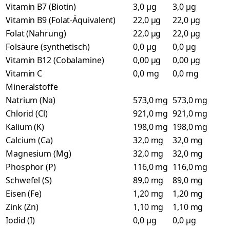
Vitamin B7 (Biotin)
3,0 µg
3,0 µg
Vitamin B9 (Folat-Äquivalent)
22,0 µg
22,0 µg
Folat (Nahrung)
22,0 µg
22,0 µg
Folsäure (synthetisch)
0,0 µg
0,0 µg
Vitamin B12 (Cobalamine)
0,00 µg
0,00 µg
Vitamin C
0,0 mg
0,0 mg
Mineralstoffe
Natrium (Na)
573,0 mg
573,0 mg
Chlorid (Cl)
921,0 mg
921,0 mg
Kalium (K)
198,0 mg
198,0 mg
Calcium (Ca)
32,0 mg
32,0 mg
Magnesium (Mg)
32,0 mg
32,0 mg
Phosphor (P)
116,0 mg
116,0 mg
Schwefel (S)
89,0 mg
89,0 mg
Eisen (Fe)
1,20 mg
1,20 mg
Zink (Zn)
1,10 mg
1,10 mg
Iodid (I)
0,0 µg
0,0 µg