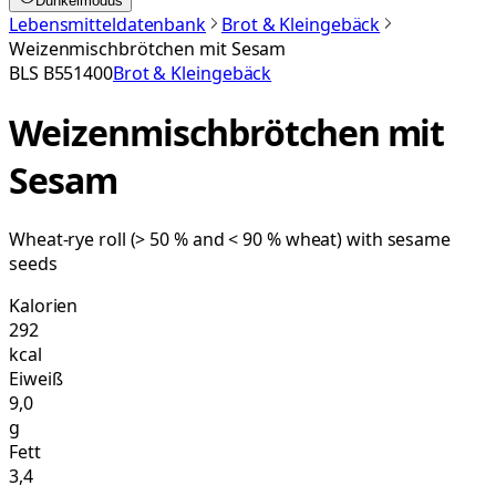
Dunkelmodus
Lebensmitteldatenbank
Brot & Kleingebäck
Weizenmischbrötchen mit Sesam
BLS
B551400
Brot & Kleingebäck
Weizenmischbrötchen mit
Sesam
Wheat-rye roll (> 50 % and < 90 % wheat) with sesame
seeds
Kalorien
292
kcal
Eiweiß
9,0
g
Fett
3,4