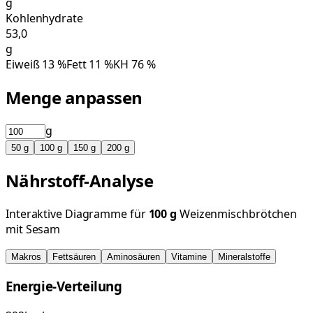
g
Kohlenhydrate
53,0
g
Eiweiß
13
%
Fett
11
%
KH
76
%
Menge anpassen
g
50
g
100
g
150
g
200
g
Nährstoff-Analyse
Interaktive Diagramme für
100
g
Weizenmischbrötchen
mit Sesam
Makros
Fettsäuren
Aminosäuren
Vitamine
Mineralstoffe
Energie-Verteilung