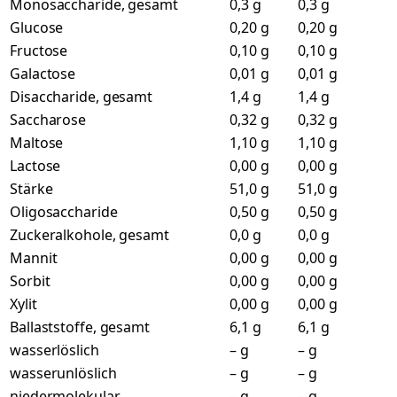
Monosaccharide, gesamt
0,3 g
0,3 g
Glucose
0,20 g
0,20 g
Fructose
0,10 g
0,10 g
Galactose
0,01 g
0,01 g
Disaccharide, gesamt
1,4 g
1,4 g
Saccharose
0,32 g
0,32 g
Maltose
1,10 g
1,10 g
Lactose
0,00 g
0,00 g
Stärke
51,0 g
51,0 g
Oligosaccharide
0,50 g
0,50 g
Zuckeralkohole, gesamt
0,0 g
0,0 g
Mannit
0,00 g
0,00 g
Sorbit
0,00 g
0,00 g
Xylit
0,00 g
0,00 g
Ballaststoffe, gesamt
6,1 g
6,1 g
wasserlöslich
– g
– g
wasserunlöslich
– g
– g
niedermolekular
– g
– g