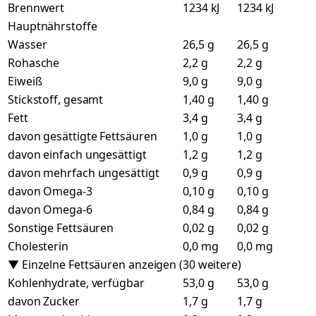
Brennwert
1234 kJ
1234 kJ
Hauptnährstoffe
Wasser
26,5 g
26,5 g
Rohasche
2,2 g
2,2 g
Eiweiß
9,0 g
9,0 g
Stickstoff, gesamt
1,40 g
1,40 g
Fett
3,4 g
3,4 g
davon gesättigte Fettsäuren
1,0 g
1,0 g
davon einfach ungesättigt
1,2 g
1,2 g
davon mehrfach ungesättigt
0,9 g
0,9 g
davon Omega-3
0,10 g
0,10 g
davon Omega-6
0,84 g
0,84 g
Sonstige Fettsäuren
0,02 g
0,02 g
Cholesterin
0,0 mg
0,0 mg
▼ Einzelne Fettsäuren anzeigen (30 weitere)
Kohlenhydrate, verfügbar
53,0 g
53,0 g
davon Zucker
1,7 g
1,7 g