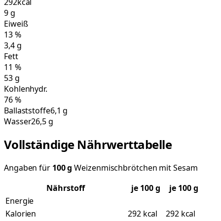
292
kcal
9
g
Eiweiß
13
%
3,4
g
Fett
11
%
53
g
Kohlenhydr.
76
%
Ballaststoffe
6,1 g
Wasser
26,5 g
Vollständige Nährwerttabelle
Angaben für
100
g
Weizenmischbrötchen mit Sesam
Nährstoff
je
100
g
je 100 g
Energie
Kalorien
292 kcal
292 kcal