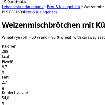
Dunkelmodus
Lebensmitteldatenbank
Brot & Kleingebäck
Weizenmisc
BLS
B551600
Brot & Kleingebäck
Weizenmischbrötchen mit Kü
Wheat-rye roll (> 50 % and < 90 % wheat) with caraway seed
Kalorien
288
kcal
Eiweiß
8,7
g
Fett
2,7
g
Kohlenhydrate
54,0
g