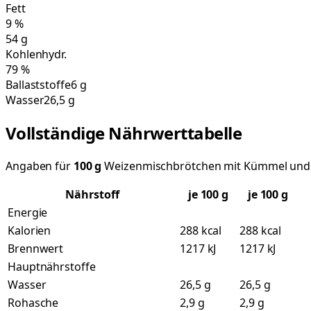
Fett
9
%
54
g
Kohlenhydr.
79
%
Ballaststoffe
6 g
Wasser
26,5 g
Vollständige Nährwerttabelle
Angaben für
100
g
Weizenmischbrötchen mit Kümmel und 
Nährstoff
je
100
g
je 100 g
Energie
Kalorien
288 kcal
288 kcal
Brennwert
1217 kJ
1217 kJ
Hauptnährstoffe
Wasser
26,5 g
26,5 g
Rohasche
2,9 g
2,9 g