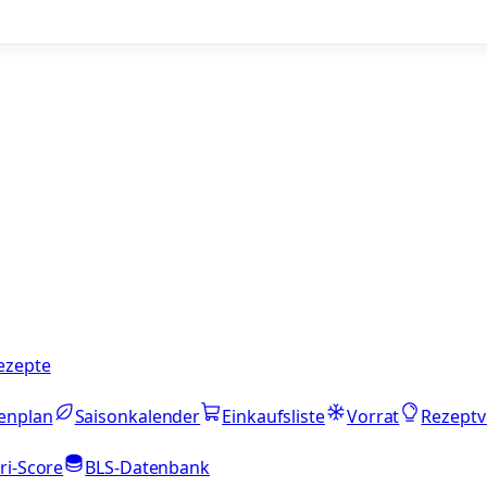
ezepte
enplan
Saisonkalender
Einkaufsliste
Vorrat
Rezeptv
ri-Score
BLS-Datenbank