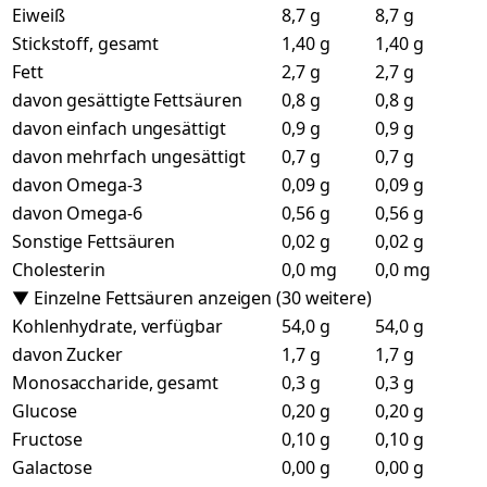
Eiweiß
8,7 g
8,7 g
Stickstoff, gesamt
1,40 g
1,40 g
Fett
2,7 g
2,7 g
davon gesättigte Fettsäuren
0,8 g
0,8 g
davon einfach ungesättigt
0,9 g
0,9 g
davon mehrfach ungesättigt
0,7 g
0,7 g
davon Omega-3
0,09 g
0,09 g
davon Omega-6
0,56 g
0,56 g
Sonstige Fettsäuren
0,02 g
0,02 g
Cholesterin
0,0 mg
0,0 mg
▼ Einzelne Fettsäuren anzeigen (30 weitere)
Kohlenhydrate, verfügbar
54,0 g
54,0 g
davon Zucker
1,7 g
1,7 g
Monosaccharide, gesamt
0,3 g
0,3 g
Glucose
0,20 g
0,20 g
Fructose
0,10 g
0,10 g
Galactose
0,00 g
0,00 g