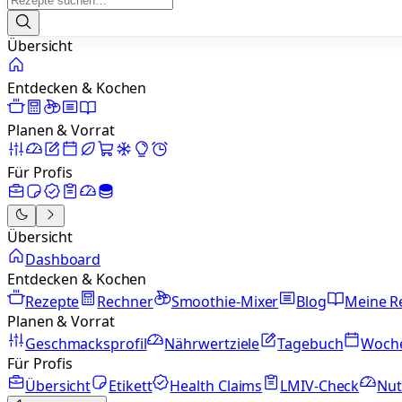
Übersicht
Entdecken & Kochen
Planen & Vorrat
Für Profis
Übersicht
Dashboard
Entdecken & Kochen
Rezepte
Rechner
Smoothie-Mixer
Blog
Meine R
Planen & Vorrat
Geschmacksprofil
Nährwertziele
Tagebuch
Woch
Für Profis
Übersicht
Etikett
Health Claims
LMIV-Check
Nut