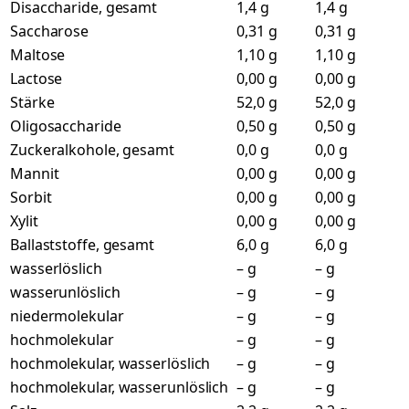
Disaccharide, gesamt
1,4 g
1,4 g
Saccharose
0,31 g
0,31 g
Maltose
1,10 g
1,10 g
Lactose
0,00 g
0,00 g
Stärke
52,0 g
52,0 g
Oligosaccharide
0,50 g
0,50 g
Zuckeralkohole, gesamt
0,0 g
0,0 g
Mannit
0,00 g
0,00 g
Sorbit
0,00 g
0,00 g
Xylit
0,00 g
0,00 g
Ballaststoffe, gesamt
6,0 g
6,0 g
wasserlöslich
– g
– g
wasserunlöslich
– g
– g
niedermolekular
– g
– g
hochmolekular
– g
– g
hochmolekular, wasserlöslich
– g
– g
hochmolekular, wasserunlöslich
– g
– g