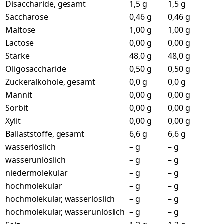
Disaccharide, gesamt
1,5 g
1,5 g
Saccharose
0,46 g
0,46 g
Maltose
1,00 g
1,00 g
Lactose
0,00 g
0,00 g
Stärke
48,0 g
48,0 g
Oligosaccharide
0,50 g
0,50 g
Zuckeralkohole, gesamt
0,0 g
0,0 g
Mannit
0,00 g
0,00 g
Sorbit
0,00 g
0,00 g
Xylit
0,00 g
0,00 g
Ballaststoffe, gesamt
6,6 g
6,6 g
wasserlöslich
– g
– g
wasserunlöslich
– g
– g
niedermolekular
– g
– g
hochmolekular
– g
– g
hochmolekular, wasserlöslich
– g
– g
hochmolekular, wasserunlöslich
– g
– g