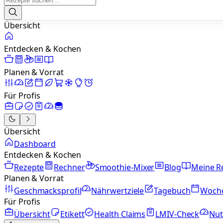
Übersicht
Entdecken & Kochen
Planen & Vorrat
Für Profis
Übersicht
Dashboard
Entdecken & Kochen
Rezepte
Rechner
Smoothie-Mixer
Blog
Meine R
Planen & Vorrat
Geschmacksprofil
Nährwertziele
Tagebuch
Woch
Für Profis
Übersicht
Etikett
Health Claims
LMIV-Check
Nut