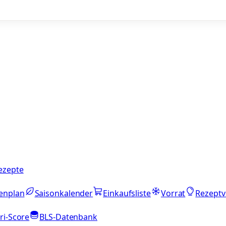
ezepte
enplan
Saisonkalender
Einkaufsliste
Vorrat
Rezeptv
ri-Score
BLS-Datenbank