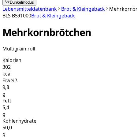
Dunkelmodus
Lebensmitteldatenbank
Brot & Kleingebäck
Mehrkornb
BLS
B591000
Brot & Kleingebäck
Mehrkornbrötchen
Multigrain roll
Kalorien
302
kcal
Eiweiß
9,8
g
Fett
5,4
g
Kohlenhydrate
50,0
g