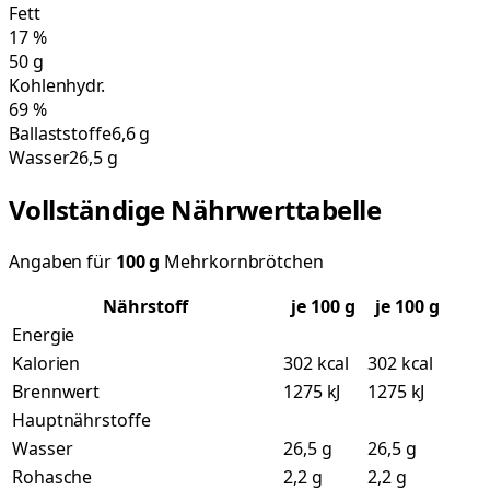
Fett
17
%
50
g
Kohlenhydr.
69
%
Ballaststoffe
6,6 g
Wasser
26,5 g
Vollständige Nährwerttabelle
Angaben für
100
g
Mehrkornbrötchen
Nährstoff
je
100
g
je 100 g
Energie
Kalorien
302 kcal
302 kcal
Brennwert
1275 kJ
1275 kJ
Hauptnährstoffe
Wasser
26,5 g
26,5 g
Rohasche
2,2 g
2,2 g