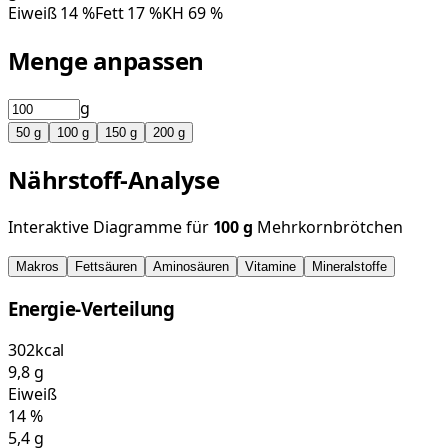
Eiweiß
14
%
Fett
17
%
KH
69
%
Menge anpassen
g
50
g
100
g
150
g
200
g
Nährstoff-Analyse
Interaktive Diagramme für
100
g
Mehrkornbrötchen
Makros
Fettsäuren
Aminosäuren
Vitamine
Mineralstoffe
Energie-Verteilung
302
kcal
9,8
g
Eiweiß
14
%
5,4
g