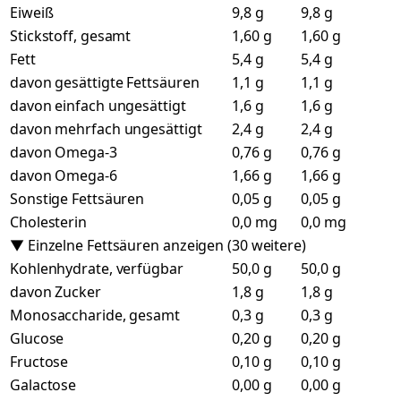
Eiweiß
9,8 g
9,8 g
Stickstoff, gesamt
1,60 g
1,60 g
Fett
5,4 g
5,4 g
davon gesättigte Fettsäuren
1,1 g
1,1 g
davon einfach ungesättigt
1,6 g
1,6 g
davon mehrfach ungesättigt
2,4 g
2,4 g
davon Omega-3
0,76 g
0,76 g
davon Omega-6
1,66 g
1,66 g
Sonstige Fettsäuren
0,05 g
0,05 g
Cholesterin
0,0 mg
0,0 mg
▼ Einzelne Fettsäuren anzeigen (30 weitere)
Kohlenhydrate, verfügbar
50,0 g
50,0 g
davon Zucker
1,8 g
1,8 g
Monosaccharide, gesamt
0,3 g
0,3 g
Glucose
0,20 g
0,20 g
Fructose
0,10 g
0,10 g
Galactose
0,00 g
0,00 g