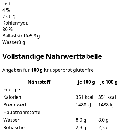
Fett
4
%
73,6
g
Kohlenhydr.
86
%
Ballaststoffe
5,3 g
Wasser
8 g
Vollständige Nährwerttabelle
Angaben für
100
g
Knusperbrot glutenfrei
Nährstoff
je
100
g
je 100 g
Energie
Kalorien
351 kcal
351 kcal
Brennwert
1488 kJ
1488 kJ
Hauptnährstoffe
Wasser
8,0 g
8,0 g
Rohasche
2,3 g
2,3 g