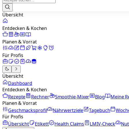
Übersicht
Entdecken & Kochen
Planen & Vorrat
Für Profis
Übersicht
Dashboard
Entdecken & Kochen
Rezepte
Rechner
Smoothie-Mixer
Blog
Meine R
Planen & Vorrat
Geschmacksprofil
Nährwertziele
Tagebuch
Woch
Für Profis
Übersicht
Etikett
Health Claims
LMIV-Check
Nut