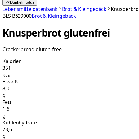
Dunkelmodus
Lebensmitteldatenbank
Brot & Kleingebäck
Knusperbrot
BLS
B629000
Brot & Kleingebäck
Knusperbrot glutenfrei
Crackerbread gluten-free
Kalorien
351
kcal
Eiweiß
8,0
g
Fett
1,6
g
Kohlenhydrate
73,6
g