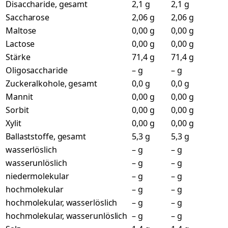
Disaccharide, gesamt
2,1 g
2,1 g
Saccharose
2,06 g
2,06 g
Maltose
0,00 g
0,00 g
Lactose
0,00 g
0,00 g
Stärke
71,4 g
71,4 g
Oligosaccharide
– g
– g
Zuckeralkohole, gesamt
0,0 g
0,0 g
Mannit
0,00 g
0,00 g
Sorbit
0,00 g
0,00 g
Xylit
0,00 g
0,00 g
Ballaststoffe, gesamt
5,3 g
5,3 g
wasserlöslich
– g
– g
wasserunlöslich
– g
– g
niedermolekular
– g
– g
hochmolekular
– g
– g
hochmolekular, wasserlöslich
– g
– g
hochmolekular, wasserunlöslich
– g
– g