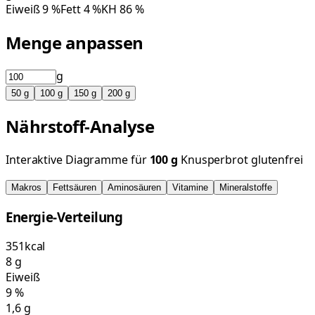
Eiweiß
9
%
Fett
4
%
KH
86
%
Menge anpassen
g
50
g
100
g
150
g
200
g
Nährstoff-Analyse
Interaktive Diagramme für
100
g
Knusperbrot glutenfrei
Makros
Fettsäuren
Aminosäuren
Vitamine
Mineralstoffe
Energie-Verteilung
351
kcal
8
g
Eiweiß
9
%
1,6
g