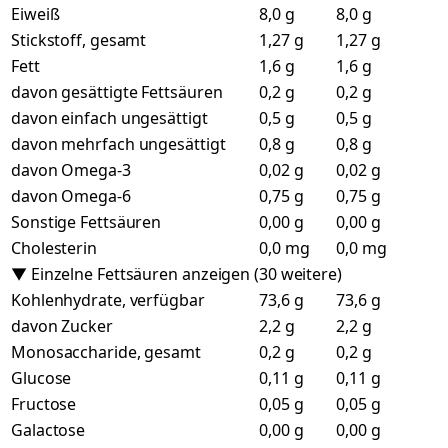
Eiweiß
8,0 g
8,0 g
Stickstoff, gesamt
1,27 g
1,27 g
Fett
1,6 g
1,6 g
davon gesättigte Fettsäuren
0,2 g
0,2 g
davon einfach ungesättigt
0,5 g
0,5 g
davon mehrfach ungesättigt
0,8 g
0,8 g
davon Omega-3
0,02 g
0,02 g
davon Omega-6
0,75 g
0,75 g
Sonstige Fettsäuren
0,00 g
0,00 g
Cholesterin
0,0 mg
0,0 mg
▼ Einzelne Fettsäuren anzeigen (30 weitere)
Kohlenhydrate, verfügbar
73,6 g
73,6 g
davon Zucker
2,2 g
2,2 g
Monosaccharide, gesamt
0,2 g
0,2 g
Glucose
0,11 g
0,11 g
Fructose
0,05 g
0,05 g
Galactose
0,00 g
0,00 g