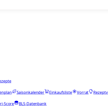
ezepte
enplan
Saisonkalender
Einkaufsliste
Vorrat
Rezeptv
ri-Score
BLS-Datenbank