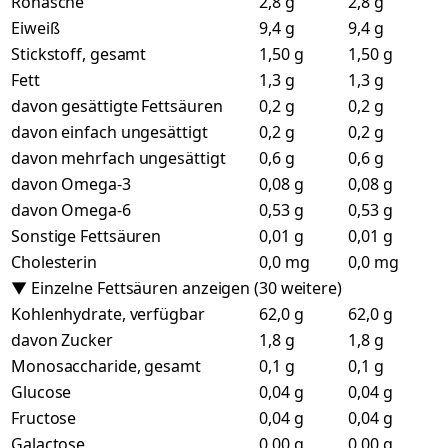
Rohasche
2,8 g
2,8 g
Eiweiß
9,4 g
9,4 g
Stickstoff, gesamt
1,50 g
1,50 g
Fett
1,3 g
1,3 g
davon gesättigte Fettsäuren
0,2 g
0,2 g
davon einfach ungesättigt
0,2 g
0,2 g
davon mehrfach ungesättigt
0,6 g
0,6 g
davon Omega-3
0,08 g
0,08 g
davon Omega-6
0,53 g
0,53 g
Sonstige Fettsäuren
0,01 g
0,01 g
Cholesterin
0,0 mg
0,0 mg
▼ Einzelne Fettsäuren anzeigen (30 weitere)
Kohlenhydrate, verfügbar
62,0 g
62,0 g
davon Zucker
1,8 g
1,8 g
Monosaccharide, gesamt
0,1 g
0,1 g
Glucose
0,04 g
0,04 g
Fructose
0,04 g
0,04 g
Galactose
0,00 g
0,00 g