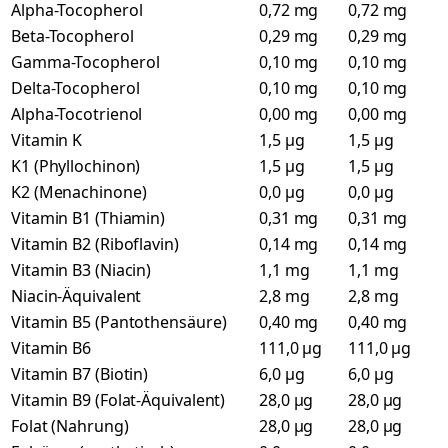
Alpha-Tocopherol
0,72 mg
0,72 mg
Beta-Tocopherol
0,29 mg
0,29 mg
Gamma-Tocopherol
0,10 mg
0,10 mg
Delta-Tocopherol
0,10 mg
0,10 mg
Alpha-Tocotrienol
0,00 mg
0,00 mg
Vitamin K
1,5 µg
1,5 µg
K1 (Phyllochinon)
1,5 µg
1,5 µg
K2 (Menachinone)
0,0 µg
0,0 µg
Vitamin B1 (Thiamin)
0,31 mg
0,31 mg
Vitamin B2 (Riboflavin)
0,14 mg
0,14 mg
Vitamin B3 (Niacin)
1,1 mg
1,1 mg
Niacin-Äquivalent
2,8 mg
2,8 mg
Vitamin B5 (Pantothensäure)
0,40 mg
0,40 mg
Vitamin B6
111,0 µg
111,0 µg
Vitamin B7 (Biotin)
6,0 µg
6,0 µg
Vitamin B9 (Folat-Äquivalent)
28,0 µg
28,0 µg
Folat (Nahrung)
28,0 µg
28,0 µg