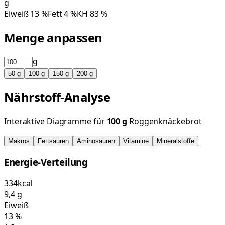
g
Eiweiß
13
%
Fett
4
%
KH
83
%
Menge anpassen
g
50
g
100
g
150
g
200
g
Nährstoff-Analyse
Interaktive Diagramme für
100
g
Roggenknäckebrot
Makros
Fettsäuren
Aminosäuren
Vitamine
Mineralstoffe
Energie-Verteilung
334
kcal
9,4
g
Eiweiß
13
%