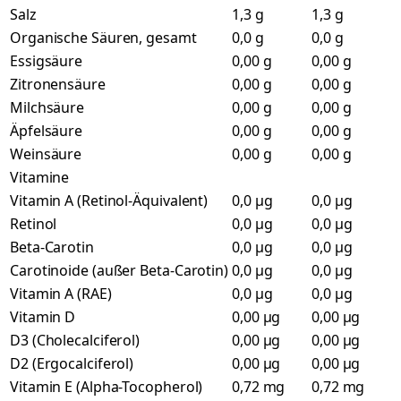
Salz
1,3 g
1,3 g
Organische Säuren, gesamt
0,0 g
0,0 g
Essigsäure
0,00 g
0,00 g
Zitronensäure
0,00 g
0,00 g
Milchsäure
0,00 g
0,00 g
Äpfelsäure
0,00 g
0,00 g
Weinsäure
0,00 g
0,00 g
Vitamine
Vitamin A (Retinol-Äquivalent)
0,0 µg
0,0 µg
Retinol
0,0 µg
0,0 µg
Beta-Carotin
0,0 µg
0,0 µg
Carotinoide (außer Beta-Carotin)
0,0 µg
0,0 µg
Vitamin A (RAE)
0,0 µg
0,0 µg
Vitamin D
0,00 µg
0,00 µg
D3 (Cholecalciferol)
0,00 µg
0,00 µg
D2 (Ergocalciferol)
0,00 µg
0,00 µg
Vitamin E (Alpha-Tocopherol)
0,72 mg
0,72 mg