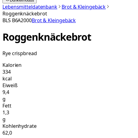
Dunkelmodus
Lebensmitteldatenbank
Brot & Kleingebäck
Roggenknäckebrot
BLS
B6A2000
Brot & Kleingebäck
Roggenknäckebrot
Rye crispbread
Kalorien
334
kcal
Eiweiß
9,4
g
Fett
1,3
g
Kohlenhydrate
62,0