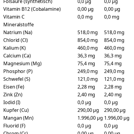
Folsäure (synthetisch)
0,0 µg
0,0 µg
Vitamin B12 (Cobalamine)
0,00 µg
0,00 µg
Vitamin C
0,0 mg
0,0 mg
Mineralstoffe
Natrium (Na)
518,0 mg
518,0 mg
Chlorid (Cl)
854,0 mg
854,0 mg
Kalium (K)
460,0 mg
460,0 mg
Calcium (Ca)
36,3 mg
36,3 mg
Magnesium (Mg)
75,4 mg
75,4 mg
Phosphor (P)
249,0 mg
249,0 mg
Schwefel (S)
121,0 mg
121,0 mg
Eisen (Fe)
2,28 mg
2,28 mg
Zink (Zn)
2,40 mg
2,40 mg
Iodid (I)
0,0 µg
0,0 µg
Kupfer (Cu)
290,00 µg
290,00 µg
Mangan (Mn)
1.996,00 µg
1.996,00 µg
Fluorid (F)
0,0 µg
0,0 µg
Chrom (Cr)
0,00 µg
0,00 µg