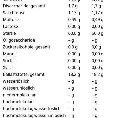
Disaccharide, gesamt
1,7 g
1,7 g
Saccharose
1,17 g
1,17 g
Maltose
0,49 g
0,49 g
Lactose
0,00 g
0,00 g
Stärke
60,0 g
60,0 g
Oligosaccharide
– g
– g
Zuckeralkohole, gesamt
0,0 g
0,0 g
Mannit
0,00 g
0,00 g
Sorbit
0,00 g
0,00 g
Xylit
0,00 g
0,00 g
Ballaststoffe, gesamt
18,2 g
18,2 g
wasserlöslich
– g
– g
wasserunlöslich
– g
– g
niedermolekular
– g
– g
hochmolekular
– g
– g
hochmolekular, wasserlöslich
– g
– g
hochmolekular, wasserunlöslich
– g
– g