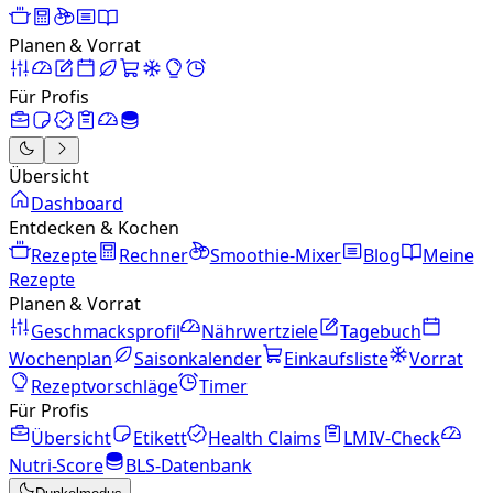
Planen & Vorrat
Für Profis
Übersicht
Dashboard
Entdecken & Kochen
Rezepte
Rechner
Smoothie-Mixer
Blog
Meine
Rezepte
Planen & Vorrat
Geschmacksprofil
Nährwertziele
Tagebuch
Wochenplan
Saisonkalender
Einkaufsliste
Vorrat
Rezeptvorschläge
Timer
Für Profis
Übersicht
Etikett
Health Claims
LMIV-Check
Nutri-Score
BLS-Datenbank