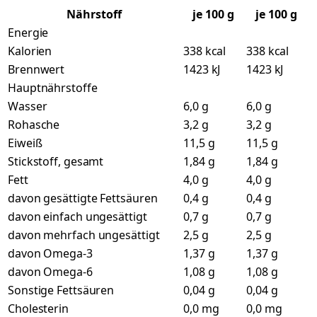
Nährstoff
je
100
g
je 100 g
Energie
Kalorien
338 kcal
338 kcal
Brennwert
1423 kJ
1423 kJ
Hauptnährstoffe
Wasser
6,0 g
6,0 g
Rohasche
3,2 g
3,2 g
Eiweiß
11,5 g
11,5 g
Stickstoff, gesamt
1,84 g
1,84 g
Fett
4,0 g
4,0 g
davon gesättigte Fettsäuren
0,4 g
0,4 g
davon einfach ungesättigt
0,7 g
0,7 g
davon mehrfach ungesättigt
2,5 g
2,5 g
davon Omega-3
1,37 g
1,37 g
davon Omega-6
1,08 g
1,08 g
Sonstige Fettsäuren
0,04 g
0,04 g
Cholesterin
0,0 mg
0,0 mg