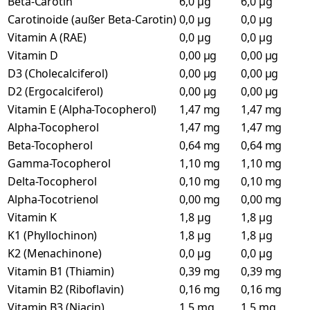
Beta-Carotin
6,0 µg
6,0 µg
Carotinoide (außer Beta-Carotin)
0,0 µg
0,0 µg
Vitamin A (RAE)
0,0 µg
0,0 µg
Vitamin D
0,00 µg
0,00 µg
D3 (Cholecalciferol)
0,00 µg
0,00 µg
D2 (Ergocalciferol)
0,00 µg
0,00 µg
Vitamin E (Alpha-Tocopherol)
1,47 mg
1,47 mg
Alpha-Tocopherol
1,47 mg
1,47 mg
Beta-Tocopherol
0,64 mg
0,64 mg
Gamma-Tocopherol
1,10 mg
1,10 mg
Delta-Tocopherol
0,10 mg
0,10 mg
Alpha-Tocotrienol
0,00 mg
0,00 mg
Vitamin K
1,8 µg
1,8 µg
K1 (Phyllochinon)
1,8 µg
1,8 µg
K2 (Menachinone)
0,0 µg
0,0 µg
Vitamin B1 (Thiamin)
0,39 mg
0,39 mg
Vitamin B2 (Riboflavin)
0,16 mg
0,16 mg
Vitamin B3 (Niacin)
1,5 mg
1,5 mg