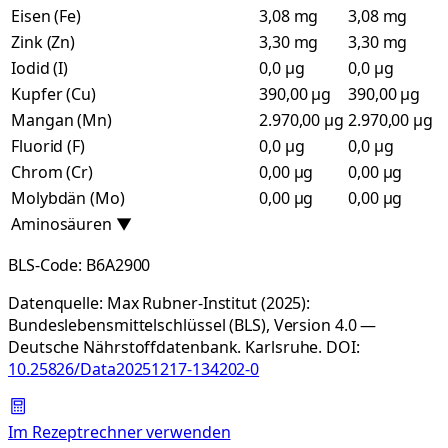
Eisen (Fe)
3,08 mg
3,08 mg
Zink (Zn)
3,30 mg
3,30 mg
Iodid (I)
0,0 µg
0,0 µg
Kupfer (Cu)
390,00 µg
390,00 µg
Mangan (Mn)
2.970,00 µg
2.970,00 µg
Fluorid (F)
0,0 µg
0,0 µg
Chrom (Cr)
0,00 µg
0,00 µg
Molybdän (Mo)
0,00 µg
0,00 µg
Aminosäuren
▼
BLS-Code:
B6A2900
Datenquelle:
Max Rubner-Institut (2025):
Bundeslebensmittelschlüssel (BLS), Version 4.0 —
Deutsche Nährstoffdatenbank. Karlsruhe.
DOI:
10.25826/Data20251217-134202-0
Im Rezeptrechner verwenden