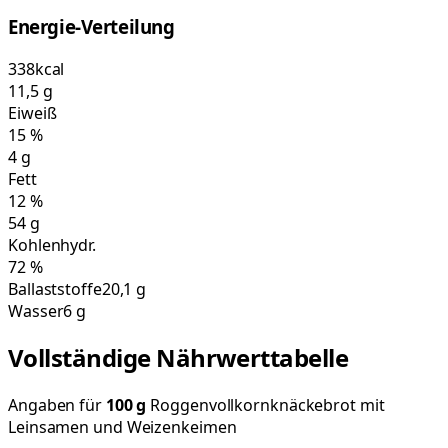
Energie-Verteilung
338
kcal
11,5
g
Eiweiß
15
%
4
g
Fett
12
%
54
g
Kohlenhydr.
72
%
Ballaststoffe
20,1 g
Wasser
6 g
Vollständige Nährwerttabelle
Angaben für
100
g
Roggenvollkornknäckebrot mit
Leinsamen und Weizenkeimen