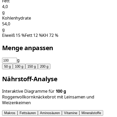
Fett
4,0
g
Kohlenhydrate
54,0
g
Eiweiß
15
%
Fett
12
%
KH
72
%
Menge anpassen
g
50
g
100
g
150
g
200
g
Nährstoff-Analyse
Interaktive Diagramme für
100
g
Roggenvollkornknäckebrot mit Leinsamen und
Weizenkeimen
Makros
Fettsäuren
Aminosäuren
Vitamine
Mineralstoffe