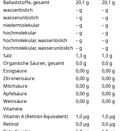
Ballaststoffe, gesamt
20,1 g
20,1 g
wasserlöslich
– g
– g
wasserunlöslich
– g
– g
niedermolekular
– g
– g
hochmolekular
– g
– g
hochmolekular, wasserlöslich
– g
– g
hochmolekular, wasserunlöslich
– g
– g
Salz
1,3 g
1,3 g
Organische Säuren, gesamt
0,0 g
0,0 g
Essigsäure
0,00 g
0,00 g
Zitronensäure
0,00 g
0,00 g
Milchsäure
0,00 g
0,00 g
Äpfelsäure
0,00 g
0,00 g
Weinsäure
0,00 g
0,00 g
Vitamine
Vitamin A (Retinol-Äquivalent)
1,0 µg
1,0 µg
Retinol
0,0 µg
0,0 µg