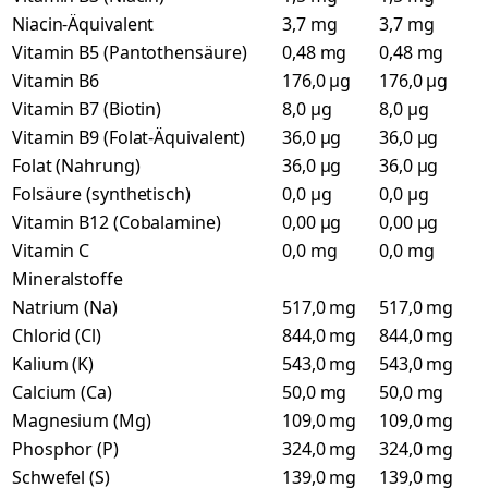
Niacin-Äquivalent
3,7 mg
3,7 mg
Vitamin B5 (Pantothensäure)
0,48 mg
0,48 mg
Vitamin B6
176,0 µg
176,0 µg
Vitamin B7 (Biotin)
8,0 µg
8,0 µg
Vitamin B9 (Folat-Äquivalent)
36,0 µg
36,0 µg
Folat (Nahrung)
36,0 µg
36,0 µg
Folsäure (synthetisch)
0,0 µg
0,0 µg
Vitamin B12 (Cobalamine)
0,00 µg
0,00 µg
Vitamin C
0,0 mg
0,0 mg
Mineralstoffe
Natrium (Na)
517,0 mg
517,0 mg
Chlorid (Cl)
844,0 mg
844,0 mg
Kalium (K)
543,0 mg
543,0 mg
Calcium (Ca)
50,0 mg
50,0 mg
Magnesium (Mg)
109,0 mg
109,0 mg
Phosphor (P)
324,0 mg
324,0 mg
Schwefel (S)
139,0 mg
139,0 mg