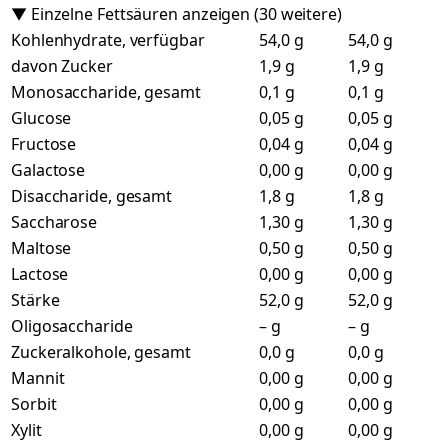
▼ Einzelne Fettsäuren anzeigen (30 weitere)
Kohlenhydrate, verfügbar
54,0 g
54,0 g
davon Zucker
1,9 g
1,9 g
Monosaccharide, gesamt
0,1 g
0,1 g
Glucose
0,05 g
0,05 g
Fructose
0,04 g
0,04 g
Galactose
0,00 g
0,00 g
Disaccharide, gesamt
1,8 g
1,8 g
Saccharose
1,30 g
1,30 g
Maltose
0,50 g
0,50 g
Lactose
0,00 g
0,00 g
Stärke
52,0 g
52,0 g
Oligosaccharide
– g
– g
Zuckeralkohole, gesamt
0,0 g
0,0 g
Mannit
0,00 g
0,00 g
Sorbit
0,00 g
0,00 g
Xylit
0,00 g
0,00 g