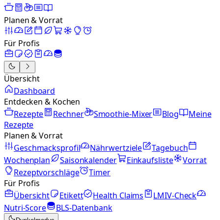
Planen & Vorrat
Für Profis
Übersicht
Dashboard
Entdecken & Kochen
Rezepte
Rechner
Smoothie-Mixer
Blog
Meine
Rezepte
Planen & Vorrat
Geschmacksprofil
Nährwertziele
Tagebuch
Wochenplan
Saisonkalender
Einkaufsliste
Vorrat
Rezeptvorschläge
Timer
Für Profis
Übersicht
Etikett
Health Claims
LMIV-Check
Nutri-Score
BLS-Datenbank