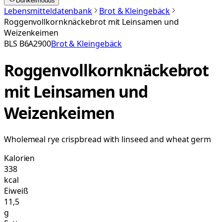
Dunkelmodus
Lebensmitteldatenbank
Brot & Kleingebäck
Roggenvollkornknäckebrot mit Leinsamen und
Weizenkeimen
BLS
B6A2900
Brot & Kleingebäck
Roggenvollkornknäckebrot
mit Leinsamen und
Weizenkeimen
Wholemeal rye crispbread with linseed and wheat germ
Kalorien
338
kcal
Eiweiß
11,5
g