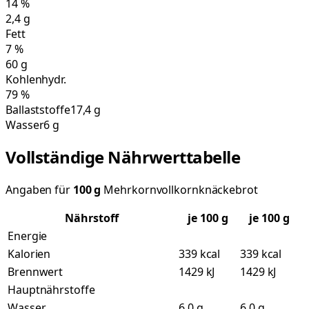
14
%
2,4
g
Fett
7
%
60
g
Kohlenhydr.
79
%
Ballaststoffe
17,4 g
Wasser
6 g
Vollständige Nährwerttabelle
Angaben für
100
g
Mehrkornvollkornknäckebrot
Nährstoff
je
100
g
je 100 g
Energie
Kalorien
339 kcal
339 kcal
Brennwert
1429 kJ
1429 kJ
Hauptnährstoffe
Wasser
6,0 g
6,0 g