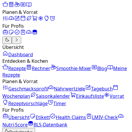
Planen & Vorrat
Für Profis
Übersicht
Dashboard
Entdecken & Kochen
Rezepte
Rechner
Smoothie-Mixer
Blog
Meine
Rezepte
Planen & Vorrat
Geschmacksprofil
Nährwertziele
Tagebuch
Wochenplan
Saisonkalender
Einkaufsliste
Vorrat
Rezeptvorschläge
Timer
Für Profis
Übersicht
Etikett
Health Claims
LMIV-Check
Nutri-Score
BLS-Datenbank