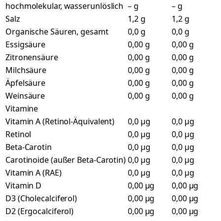
hochmolekular, wasserunlöslich
– g
– g
Salz
1,2 g
1,2 g
Organische Säuren, gesamt
0,0 g
0,0 g
Essigsäure
0,00 g
0,00 g
Zitronensäure
0,00 g
0,00 g
Milchsäure
0,00 g
0,00 g
Äpfelsäure
0,00 g
0,00 g
Weinsäure
0,00 g
0,00 g
Vitamine
Vitamin A (Retinol-Äquivalent)
0,0 µg
0,0 µg
Retinol
0,0 µg
0,0 µg
Beta-Carotin
0,0 µg
0,0 µg
Carotinoide (außer Beta-Carotin)
0,0 µg
0,0 µg
Vitamin A (RAE)
0,0 µg
0,0 µg
Vitamin D
0,00 µg
0,00 µg
D3 (Cholecalciferol)
0,00 µg
0,00 µg
D2 (Ergocalciferol)
0,00 µg
0,00 µg