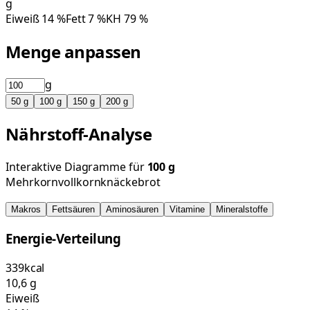
g
Eiweiß
14
%
Fett
7
%
KH
79
%
Menge anpassen
g
50
g
100
g
150
g
200
g
Nährstoff-Analyse
Interaktive Diagramme für
100
g
Mehrkornvollkornknäckebrot
Makros
Fettsäuren
Aminosäuren
Vitamine
Mineralstoffe
Energie-Verteilung
339
kcal
10,6
g
Eiweiß