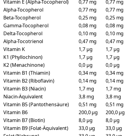
Vitamin E (Alpha-Tocopherol)
0,77 mg
0,77 mg
Alpha-Tocopherol
0,77 mg
0,77 mg
Beta-Tocopherol
0,25 mg
0,25 mg
Gamma-Tocopherol
0,08 mg
0,08 mg
Delta-Tocopherol
0,10 mg
0,10 mg
Alpha-Tocotrienol
0,47 mg
0,47 mg
Vitamin K
1,7 µg
1,7 µg
K1 (Phyllochinon)
1,7 µg
1,7 µg
K2 (Menachinone)
0,0 µg
0,0 µg
Vitamin B1 (Thiamin)
0,34 mg
0,34 mg
Vitamin B2 (Riboflavin)
0,14 mg
0,14 mg
Vitamin B3 (Niacin)
1,7 mg
1,7 mg
Niacin-Äquivalent
3,8 mg
3,8 mg
Vitamin B5 (Pantothensäure)
0,51 mg
0,51 mg
Vitamin B6
200,0 µg
200,0 µg
Vitamin B7 (Biotin)
8,0 µg
8,0 µg
Vitamin B9 (Folat-Äquivalent)
33,0 µg
33,0 µg