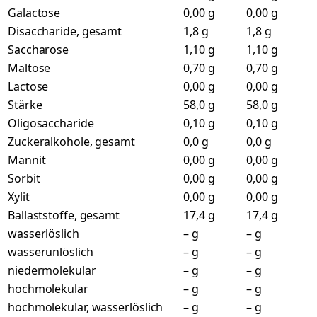
Galactose
0,00 g
0,00 g
Disaccharide, gesamt
1,8 g
1,8 g
Saccharose
1,10 g
1,10 g
Maltose
0,70 g
0,70 g
Lactose
0,00 g
0,00 g
Stärke
58,0 g
58,0 g
Oligosaccharide
0,10 g
0,10 g
Zuckeralkohole, gesamt
0,0 g
0,0 g
Mannit
0,00 g
0,00 g
Sorbit
0,00 g
0,00 g
Xylit
0,00 g
0,00 g
Ballaststoffe, gesamt
17,4 g
17,4 g
wasserlöslich
– g
– g
wasserunlöslich
– g
– g
niedermolekular
– g
– g
hochmolekular
– g
– g
hochmolekular, wasserlöslich
– g
– g