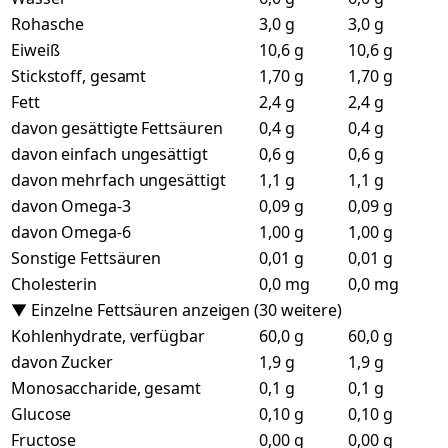
Rohasche
3,0 g
3,0 g
Eiweiß
10,6 g
10,6 g
Stickstoff, gesamt
1,70 g
1,70 g
Fett
2,4 g
2,4 g
davon gesättigte Fettsäuren
0,4 g
0,4 g
davon einfach ungesättigt
0,6 g
0,6 g
davon mehrfach ungesättigt
1,1 g
1,1 g
davon Omega-3
0,09 g
0,09 g
davon Omega-6
1,00 g
1,00 g
Sonstige Fettsäuren
0,01 g
0,01 g
Cholesterin
0,0 mg
0,0 mg
▼ Einzelne Fettsäuren anzeigen (30 weitere)
Kohlenhydrate, verfügbar
60,0 g
60,0 g
davon Zucker
1,9 g
1,9 g
Monosaccharide, gesamt
0,1 g
0,1 g
Glucose
0,10 g
0,10 g
Fructose
0,00 g
0,00 g