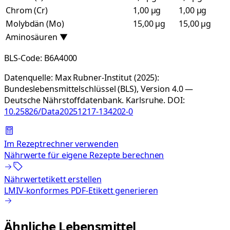
Chrom (Cr)
1,00 µg
1,00 µg
Molybdän (Mo)
15,00 µg
15,00 µg
Aminosäuren
▼
BLS-Code:
B6A4000
Datenquelle:
Max Rubner-Institut (2025):
Bundeslebensmittelschlüssel (BLS), Version 4.0 —
Deutsche Nährstoffdatenbank. Karlsruhe.
DOI:
10.25826/Data20251217-134202-0
Im Rezeptrechner verwenden
Nährwerte für eigene Rezepte berechnen
Nährwertetikett erstellen
LMIV-konformes PDF-Etikett generieren
Ähnliche Lebensmittel