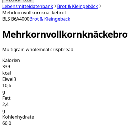
Dunkelmodus
Lebensmitteldatenbank
Brot & Kleingebäck
Mehrkornvollkornknäckebrot
BLS
B6A4000
Brot & Kleingebäck
Mehrkornvollkornknäckebro
Multigrain wholemeal crispbread
Kalorien
339
kcal
Eiweiß
10,6
g
Fett
2,4
g
Kohlenhydrate
60,0