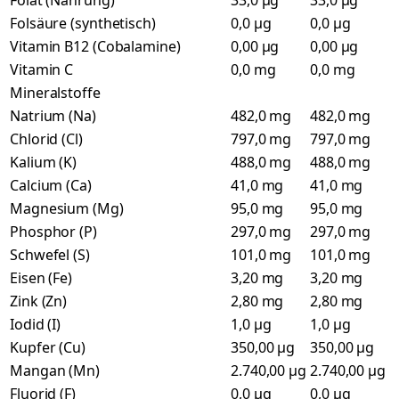
Folat (Nahrung)
33,0 µg
33,0 µg
Folsäure (synthetisch)
0,0 µg
0,0 µg
Vitamin B12 (Cobalamine)
0,00 µg
0,00 µg
Vitamin C
0,0 mg
0,0 mg
Mineralstoffe
Natrium (Na)
482,0 mg
482,0 mg
Chlorid (Cl)
797,0 mg
797,0 mg
Kalium (K)
488,0 mg
488,0 mg
Calcium (Ca)
41,0 mg
41,0 mg
Magnesium (Mg)
95,0 mg
95,0 mg
Phosphor (P)
297,0 mg
297,0 mg
Schwefel (S)
101,0 mg
101,0 mg
Eisen (Fe)
3,20 mg
3,20 mg
Zink (Zn)
2,80 mg
2,80 mg
Iodid (I)
1,0 µg
1,0 µg
Kupfer (Cu)
350,00 µg
350,00 µg
Mangan (Mn)
2.740,00 µg
2.740,00 µg
Fluorid (F)
0,0 µg
0,0 µg