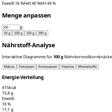
Eiweiß
16
%
Fett
40
%
KH
44
%
Menge anpassen
g
50
g
100
g
150
g
200
g
Nährstoff-Analyse
Interaktive Diagramme für
100
g
Mehrkornvollkornknäcke
Makros
Fettsäuren
Aminosäuren
Vitamine
Mineralstoffe
Energie-Verteilung
415
kcal
15,8
g
Eiweiß
16
%
17,1
g