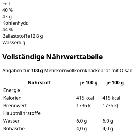
Fett
40
%
43
g
Kohlenhydr.
44
%
Ballaststoffe
12,8 g
Wasser
6 g
Vollständige Nährwerttabelle
Angaben für
100
g
Mehrkornvollkornknäckebrot mit Öls
Nährstoff
je
100
g
je 100 g
Energie
Kalorien
415 kcal
415 kcal
Brennwert
1736 kJ
1736 kJ
Hauptnährstoffe
Wasser
6,0 g
6,0 g
Rohasche
4,0 g
4,0 g