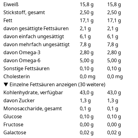
Eiweiß
15,8 g
15,8 g
Stickstoff, gesamt
2,50 g
2,50 g
Fett
17,1 g
17,1 g
davon gesättigte Fettsäuren
2,1 g
2,1 g
davon einfach ungesättigt
6,1 g
6,1 g
davon mehrfach ungesättigt
7,8 g
7,8 g
davon Omega-3
2,80 g
2,80 g
davon Omega-6
5,00 g
5,00 g
Sonstige Fettsäuren
0,10 g
0,10 g
Cholesterin
0,0 mg
0,0 mg
▼ Einzelne Fettsäuren anzeigen (30 weitere)
Kohlenhydrate, verfügbar
43,0 g
43,0 g
davon Zucker
1,3 g
1,3 g
Monosaccharide, gesamt
0,1 g
0,1 g
Glucose
0,10 g
0,10 g
Fructose
0,00 g
0,00 g
Galactose
0,02 g
0,02 g