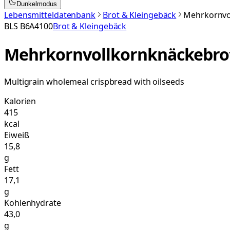
Dunkelmodus
Lebensmitteldatenbank
Brot & Kleingebäck
Mehrkornvo
BLS
B6A4100
Brot & Kleingebäck
Mehrkornvollkornknäckebro
Multigrain wholemeal crispbread with oilseeds
Kalorien
415
kcal
Eiweiß
15,8
g
Fett
17,1
g
Kohlenhydrate
43,0
g