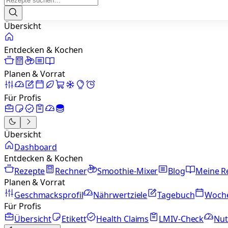
Übersicht
Entdecken & Kochen
Planen & Vorrat
Für Profis
Übersicht
Dashboard
Entdecken & Kochen
Rezepte
Rechner
Smoothie-Mixer
Blog
Meine R
Planen & Vorrat
Geschmacksprofil
Nährwertziele
Tagebuch
Woch
Für Profis
Übersicht
Etikett
Health Claims
LMIV-Check
Nut