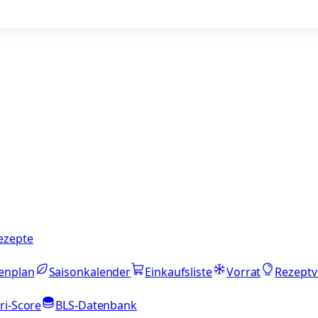
ezepte
enplan
Saisonkalender
Einkaufsliste
Vorrat
Rezeptv
ri-Score
BLS-Datenbank