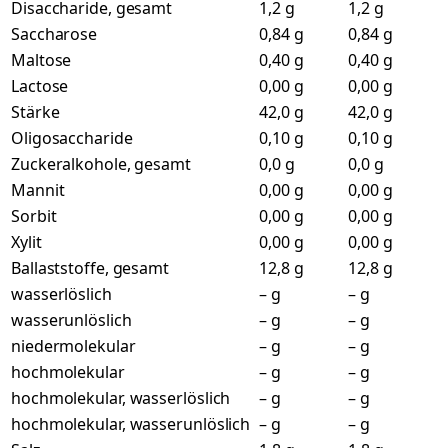
Disaccharide, gesamt
1,2 g
1,2 g
Saccharose
0,84 g
0,84 g
Maltose
0,40 g
0,40 g
Lactose
0,00 g
0,00 g
Stärke
42,0 g
42,0 g
Oligosaccharide
0,10 g
0,10 g
Zuckeralkohole, gesamt
0,0 g
0,0 g
Mannit
0,00 g
0,00 g
Sorbit
0,00 g
0,00 g
Xylit
0,00 g
0,00 g
Ballaststoffe, gesamt
12,8 g
12,8 g
wasserlöslich
– g
– g
wasserunlöslich
– g
– g
niedermolekular
– g
– g
hochmolekular
– g
– g
hochmolekular, wasserlöslich
– g
– g
hochmolekular, wasserunlöslich
– g
– g