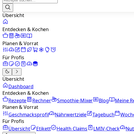
Übersicht
Entdecken & Kochen
Planen & Vorrat
Für Profis
Übersicht
Dashboard
Entdecken & Kochen
Rezepte
Rechner
Smoothie-Mixer
Blog
Meine R
Planen & Vorrat
Geschmacksprofil
Nährwertziele
Tagebuch
Woch
Für Profis
Übersicht
Etikett
Health Claims
LMIV-Check
Nut