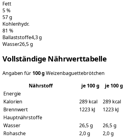
Fett
5
%
57
g
Kohlenhydr.
81
%
Ballaststoffe
4,3 g
Wasser
26,5 g
Vollständige Nährwerttabelle
Angaben für
100
g
Weizenbaguettebrötchen
Nährstoff
je
100
g
je 100 g
Energie
Kalorien
289 kcal
289 kcal
Brennwert
1223 kJ
1223 kJ
Hauptnährstoffe
Wasser
26,5 g
26,5 g
Rohasche
2,0 g
2,0 g