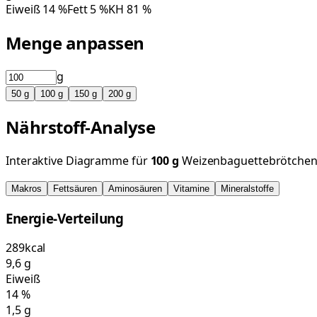
Eiweiß
14
%
Fett
5
%
KH
81
%
Menge anpassen
g
50
g
100
g
150
g
200
g
Nährstoff-Analyse
Interaktive Diagramme für
100
g
Weizenbaguettebrötche
Makros
Fettsäuren
Aminosäuren
Vitamine
Mineralstoffe
Energie-Verteilung
289
kcal
9,6
g
Eiweiß
14
%
1,5
g