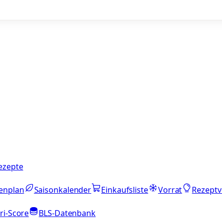
ezepte
enplan
Saisonkalender
Einkaufsliste
Vorrat
Rezeptv
ri-Score
BLS-Datenbank