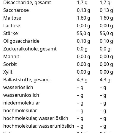
Disaccharide, gesamt
1,7 g
1,7 g
Saccharose
0,13 g
0,13 g
Maltose
1,60 g
1,60 g
Lactose
0,00 g
0,00 g
Stärke
55,0 g
55,0 g
Oligosaccharide
0,10 g
0,10 g
Zuckeralkohole, gesamt
0,0 g
0,0 g
Mannit
0,00 g
0,00 g
Sorbit
0,00 g
0,00 g
Xylit
0,00 g
0,00 g
Ballaststoffe, gesamt
4,3 g
4,3 g
wasserlöslich
– g
– g
wasserunlöslich
– g
– g
niedermolekular
– g
– g
hochmolekular
– g
– g
hochmolekular, wasserlöslich
– g
– g
hochmolekular, wasserunlöslich
– g
– g