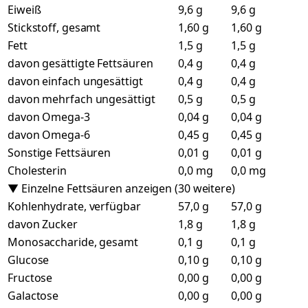
Eiweiß
9,6 g
9,6 g
Stickstoff, gesamt
1,60 g
1,60 g
Fett
1,5 g
1,5 g
davon gesättigte Fettsäuren
0,4 g
0,4 g
davon einfach ungesättigt
0,4 g
0,4 g
davon mehrfach ungesättigt
0,5 g
0,5 g
davon Omega-3
0,04 g
0,04 g
davon Omega-6
0,45 g
0,45 g
Sonstige Fettsäuren
0,01 g
0,01 g
Cholesterin
0,0 mg
0,0 mg
▼ Einzelne Fettsäuren anzeigen (30 weitere)
Kohlenhydrate, verfügbar
57,0 g
57,0 g
davon Zucker
1,8 g
1,8 g
Monosaccharide, gesamt
0,1 g
0,1 g
Glucose
0,10 g
0,10 g
Fructose
0,00 g
0,00 g
Galactose
0,00 g
0,00 g