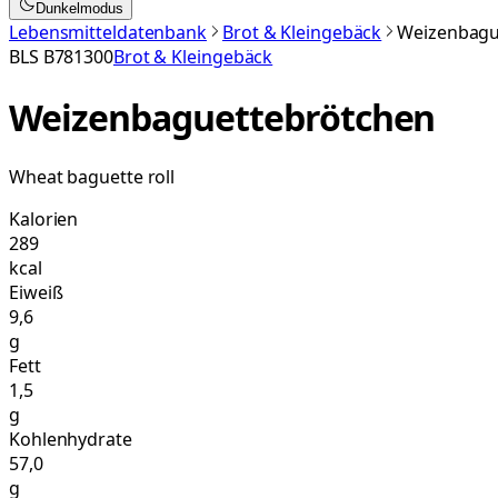
Dunkelmodus
Lebensmitteldatenbank
Brot & Kleingebäck
Weizenbagu
BLS
B781300
Brot & Kleingebäck
Weizenbaguettebrötchen
Wheat baguette roll
Kalorien
289
kcal
Eiweiß
9,6
g
Fett
1,5
g
Kohlenhydrate
57,0
g