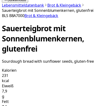
Dunkelmodus
Lebensmitteldatenbank
Brot & Kleingebäck
Sauerteigbrot mit Sonnenblumenkernen, glutenfrei
BLS
B8A7000
Brot & Kleingebäck
Sauerteigbrot mit
Sonnenblumenkernen,
glutenfrei
Sourdough bread with sunflower seeds, gluten-free
Kalorien
231
kcal
Eiweiß
7,9
g
Fett