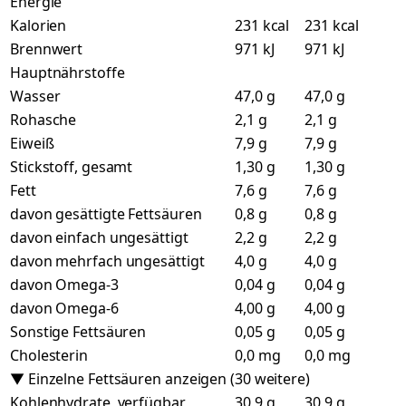
Energie
Kalorien
231 kcal
231 kcal
Brennwert
971 kJ
971 kJ
Hauptnährstoffe
Wasser
47,0 g
47,0 g
Rohasche
2,1 g
2,1 g
Eiweiß
7,9 g
7,9 g
Stickstoff, gesamt
1,30 g
1,30 g
Fett
7,6 g
7,6 g
davon gesättigte Fettsäuren
0,8 g
0,8 g
davon einfach ungesättigt
2,2 g
2,2 g
davon mehrfach ungesättigt
4,0 g
4,0 g
davon Omega-3
0,04 g
0,04 g
davon Omega-6
4,00 g
4,00 g
Sonstige Fettsäuren
0,05 g
0,05 g
Cholesterin
0,0 mg
0,0 mg
▼ Einzelne Fettsäuren anzeigen (30 weitere)
Kohlenhydrate, verfügbar
30,9 g
30,9 g