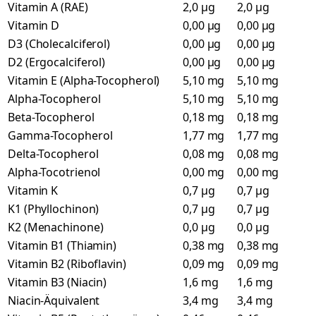
Vitamin A (RAE)
2,0 µg
2,0 µg
Vitamin D
0,00 µg
0,00 µg
D3 (Cholecalciferol)
0,00 µg
0,00 µg
D2 (Ergocalciferol)
0,00 µg
0,00 µg
Vitamin E (Alpha-Tocopherol)
5,10 mg
5,10 mg
Alpha-Tocopherol
5,10 mg
5,10 mg
Beta-Tocopherol
0,18 mg
0,18 mg
Gamma-Tocopherol
1,77 mg
1,77 mg
Delta-Tocopherol
0,08 mg
0,08 mg
Alpha-Tocotrienol
0,00 mg
0,00 mg
Vitamin K
0,7 µg
0,7 µg
K1 (Phyllochinon)
0,7 µg
0,7 µg
K2 (Menachinone)
0,0 µg
0,0 µg
Vitamin B1 (Thiamin)
0,38 mg
0,38 mg
Vitamin B2 (Riboflavin)
0,09 mg
0,09 mg
Vitamin B3 (Niacin)
1,6 mg
1,6 mg
Niacin-Äquivalent
3,4 mg
3,4 mg