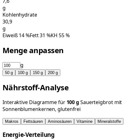
7,6
g
Kohlenhydrate
30,9
g
Eiweiß
14
%
Fett
31
%
KH
55
%
Menge anpassen
g
50
g
100
g
150
g
200
g
Nährstoff-Analyse
Interaktive Diagramme für
100
g
Sauerteigbrot mit
Sonnenblumenkernen, glutenfrei
Makros
Fettsäuren
Aminosäuren
Vitamine
Mineralstoffe
Energie-Verteilung