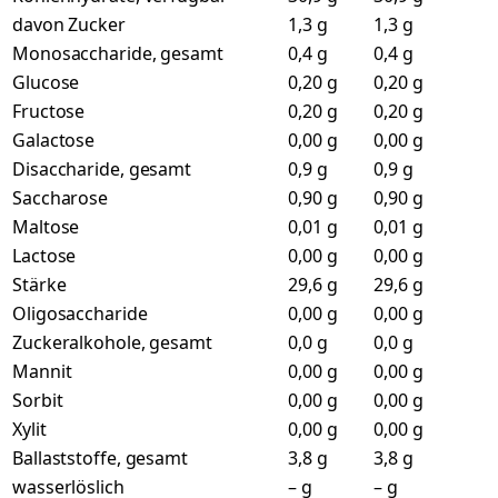
davon Zucker
1,3 g
1,3 g
Monosaccharide, gesamt
0,4 g
0,4 g
Glucose
0,20 g
0,20 g
Fructose
0,20 g
0,20 g
Galactose
0,00 g
0,00 g
Disaccharide, gesamt
0,9 g
0,9 g
Saccharose
0,90 g
0,90 g
Maltose
0,01 g
0,01 g
Lactose
0,00 g
0,00 g
Stärke
29,6 g
29,6 g
Oligosaccharide
0,00 g
0,00 g
Zuckeralkohole, gesamt
0,0 g
0,0 g
Mannit
0,00 g
0,00 g
Sorbit
0,00 g
0,00 g
Xylit
0,00 g
0,00 g
Ballaststoffe, gesamt
3,8 g
3,8 g
wasserlöslich
– g
– g