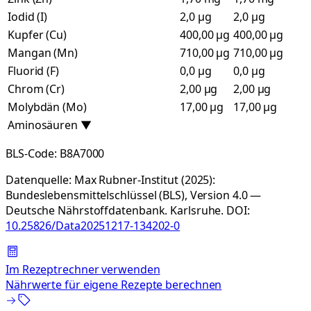
Iodid (I)
2,0 µg
2,0 µg
Kupfer (Cu)
400,00 µg
400,00 µg
Mangan (Mn)
710,00 µg
710,00 µg
Fluorid (F)
0,0 µg
0,0 µg
Chrom (Cr)
2,00 µg
2,00 µg
Molybdän (Mo)
17,00 µg
17,00 µg
Aminosäuren
▼
BLS-Code:
B8A7000
Datenquelle:
Max Rubner-Institut (2025):
Bundeslebensmittelschlüssel (BLS), Version 4.0 —
Deutsche Nährstoffdatenbank. Karlsruhe.
DOI:
10.25826/Data20251217-134202-0
Im Rezeptrechner verwenden
Nährwerte für eigene Rezepte berechnen