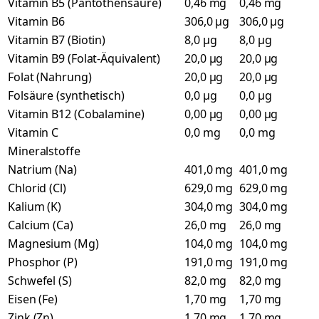
Vitamin B5 (Pantothensäure)
0,46 mg
0,46 mg
Vitamin B6
306,0 µg
306,0 µg
Vitamin B7 (Biotin)
8,0 µg
8,0 µg
Vitamin B9 (Folat-Äquivalent)
20,0 µg
20,0 µg
Folat (Nahrung)
20,0 µg
20,0 µg
Folsäure (synthetisch)
0,0 µg
0,0 µg
Vitamin B12 (Cobalamine)
0,00 µg
0,00 µg
Vitamin C
0,0 mg
0,0 mg
Mineralstoffe
Natrium (Na)
401,0 mg
401,0 mg
Chlorid (Cl)
629,0 mg
629,0 mg
Kalium (K)
304,0 mg
304,0 mg
Calcium (Ca)
26,0 mg
26,0 mg
Magnesium (Mg)
104,0 mg
104,0 mg
Phosphor (P)
191,0 mg
191,0 mg
Schwefel (S)
82,0 mg
82,0 mg
Eisen (Fe)
1,70 mg
1,70 mg
Zink (Zn)
1,70 mg
1,70 mg