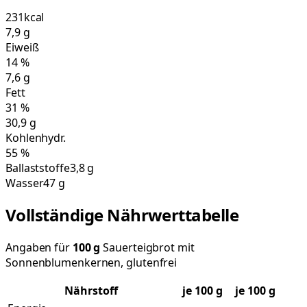
231
kcal
7,9
g
Eiweiß
14
%
7,6
g
Fett
31
%
30,9
g
Kohlenhydr.
55
%
Ballaststoffe
3,8 g
Wasser
47 g
Vollständige Nährwerttabelle
Angaben für
100
g
Sauerteigbrot mit
Sonnenblumenkernen, glutenfrei
Nährstoff
je
100
g
je 100 g