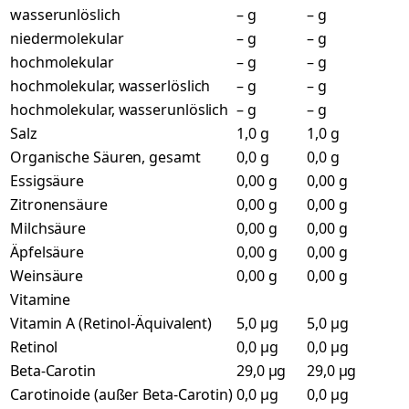
wasserunlöslich
– g
– g
niedermolekular
– g
– g
hochmolekular
– g
– g
hochmolekular, wasserlöslich
– g
– g
hochmolekular, wasserunlöslich
– g
– g
Salz
1,0 g
1,0 g
Organische Säuren, gesamt
0,0 g
0,0 g
Essigsäure
0,00 g
0,00 g
Zitronensäure
0,00 g
0,00 g
Milchsäure
0,00 g
0,00 g
Äpfelsäure
0,00 g
0,00 g
Weinsäure
0,00 g
0,00 g
Vitamine
Vitamin A (Retinol-Äquivalent)
5,0 µg
5,0 µg
Retinol
0,0 µg
0,0 µg
Beta-Carotin
29,0 µg
29,0 µg
Carotinoide (außer Beta-Carotin)
0,0 µg
0,0 µg