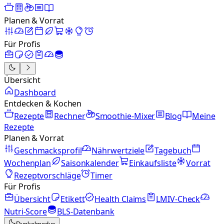
Planen & Vorrat
Für Profis
Übersicht
Dashboard
Entdecken & Kochen
Rezepte
Rechner
Smoothie-Mixer
Blog
Meine
Rezepte
Planen & Vorrat
Geschmacksprofil
Nährwertziele
Tagebuch
Wochenplan
Saisonkalender
Einkaufsliste
Vorrat
Rezeptvorschläge
Timer
Für Profis
Übersicht
Etikett
Health Claims
LMIV-Check
Nutri-Score
BLS-Datenbank