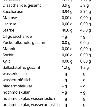
Disaccharide, gesamt
3,9 g
3,9 g
Saccharose
3,94 g
3,94 g
Maltose
0,00 g
0,00 g
Lactose
0,00 g
0,00 g
Stärke
40,0 g
40,0 g
Oligosaccharide
– g
– g
Zuckeralkohole, gesamt
0,0 g
0,0 g
Mannit
0,00 g
0,00 g
Sorbit
0,00 g
0,00 g
Xylit
0,00 g
0,00 g
Ballaststoffe, gesamt
1,2 g
1,2 g
wasserlöslich
– g
– g
wasserunlöslich
– g
– g
niedermolekular
– g
– g
hochmolekular
– g
– g
hochmolekular, wasserlöslich
– g
– g
hochmolekular, wasserunlöslich
– g
– g