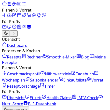
Planen & Vorrat
Für Profis
Übersicht
Dashboard
Entdecken & Kochen
Rezepte
Rechner
Smoothie-Mixer
Blog
Meine
Rezepte
Planen & Vorrat
Geschmacksprofil
Nährwertziele
Tagebuch
Wochenplan
Saisonkalender
Einkaufsliste
Vorrat
Rezeptvorschläge
Timer
Für Profis
Übersicht
Etikett
Health Claims
LMIV-Check
Nutri-Score
BLS-Datenbank