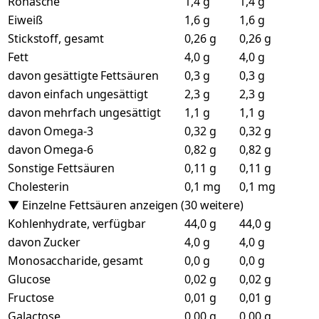
Rohasche
1,4 g
1,4 g
Eiweiß
1,6 g
1,6 g
Stickstoff, gesamt
0,26 g
0,26 g
Fett
4,0 g
4,0 g
davon gesättigte Fettsäuren
0,3 g
0,3 g
davon einfach ungesättigt
2,3 g
2,3 g
davon mehrfach ungesättigt
1,1 g
1,1 g
davon Omega-3
0,32 g
0,32 g
davon Omega-6
0,82 g
0,82 g
Sonstige Fettsäuren
0,11 g
0,11 g
Cholesterin
0,1 mg
0,1 mg
▼ Einzelne Fettsäuren anzeigen (30 weitere)
Kohlenhydrate, verfügbar
44,0 g
44,0 g
davon Zucker
4,0 g
4,0 g
Monosaccharide, gesamt
0,0 g
0,0 g
Glucose
0,02 g
0,02 g
Fructose
0,01 g
0,01 g
Galactose
0,00 g
0,00 g