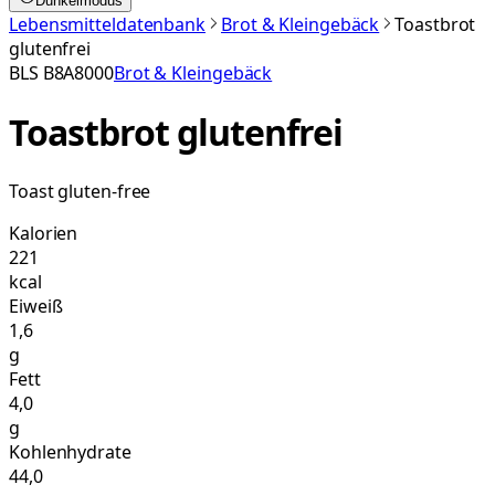
Dunkelmodus
Lebensmitteldatenbank
Brot & Kleingebäck
Toastbrot
glutenfrei
BLS
B8A8000
Brot & Kleingebäck
Toastbrot glutenfrei
Toast gluten-free
Kalorien
221
kcal
Eiweiß
1,6
g
Fett
4,0
g
Kohlenhydrate
44,0