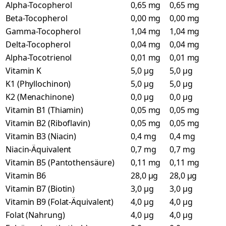
Alpha-Tocopherol
0,65 mg
0,65 mg
Beta-Tocopherol
0,00 mg
0,00 mg
Gamma-Tocopherol
1,04 mg
1,04 mg
Delta-Tocopherol
0,04 mg
0,04 mg
Alpha-Tocotrienol
0,01 mg
0,01 mg
Vitamin K
5,0 µg
5,0 µg
K1 (Phyllochinon)
5,0 µg
5,0 µg
K2 (Menachinone)
0,0 µg
0,0 µg
Vitamin B1 (Thiamin)
0,05 mg
0,05 mg
Vitamin B2 (Riboflavin)
0,05 mg
0,05 mg
Vitamin B3 (Niacin)
0,4 mg
0,4 mg
Niacin-Äquivalent
0,7 mg
0,7 mg
Vitamin B5 (Pantothensäure)
0,11 mg
0,11 mg
Vitamin B6
28,0 µg
28,0 µg
Vitamin B7 (Biotin)
3,0 µg
3,0 µg
Vitamin B9 (Folat-Äquivalent)
4,0 µg
4,0 µg
Folat (Nahrung)
4,0 µg
4,0 µg