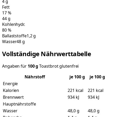
4
g
Fett
17
%
44
g
Kohlenhydr.
80
%
Ballaststoffe
1,2 g
Wasser
48 g
Vollständige Nährwerttabelle
Angaben für
100
g
Toastbrot glutenfrei
Nährstoff
je
100
g
je 100 g
Energie
Kalorien
221 kcal
221 kcal
Brennwert
934 kJ
934 kJ
Hauptnährstoffe
Wasser
48,0 g
48,0 g