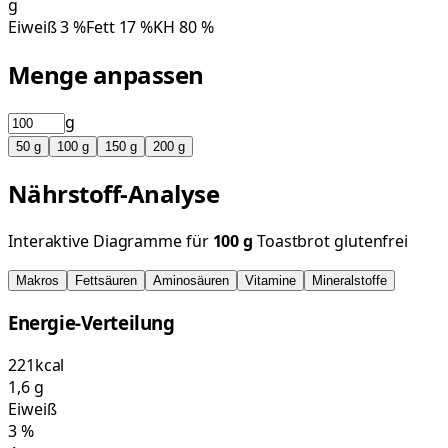
g
Eiweiß
3
%
Fett
17
%
KH
80
%
Menge anpassen
g
50
g
100
g
150
g
200
g
Nährstoff-Analyse
Interaktive Diagramme für
100
g
Toastbrot glutenfrei
Makros
Fettsäuren
Aminosäuren
Vitamine
Mineralstoffe
Energie-Verteilung
221
kcal
1,6
g
Eiweiß
3
%