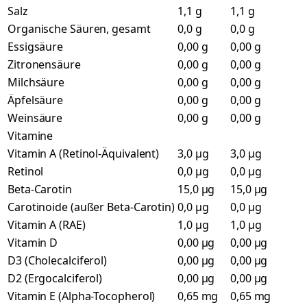
Salz
1,1 g
1,1 g
Organische Säuren, gesamt
0,0 g
0,0 g
Essigsäure
0,00 g
0,00 g
Zitronensäure
0,00 g
0,00 g
Milchsäure
0,00 g
0,00 g
Äpfelsäure
0,00 g
0,00 g
Weinsäure
0,00 g
0,00 g
Vitamine
Vitamin A (Retinol-Äquivalent)
3,0 µg
3,0 µg
Retinol
0,0 µg
0,0 µg
Beta-Carotin
15,0 µg
15,0 µg
Carotinoide (außer Beta-Carotin)
0,0 µg
0,0 µg
Vitamin A (RAE)
1,0 µg
1,0 µg
Vitamin D
0,00 µg
0,00 µg
D3 (Cholecalciferol)
0,00 µg
0,00 µg
D2 (Ergocalciferol)
0,00 µg
0,00 µg
Vitamin E (Alpha-Tocopherol)
0,65 mg
0,65 mg