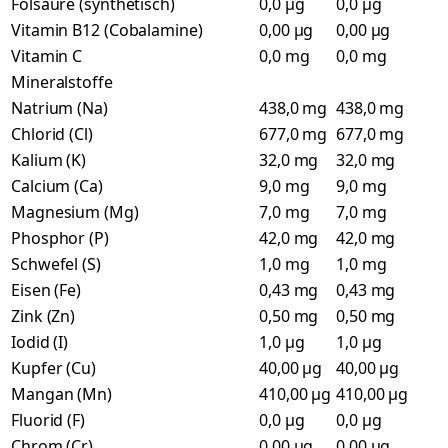
Folsäure (synthetisch)
0,0 µg
0,0 µg
Vitamin B12 (Cobalamine)
0,00 µg
0,00 µg
Vitamin C
0,0 mg
0,0 mg
Mineralstoffe
Natrium (Na)
438,0 mg
438,0 mg
Chlorid (Cl)
677,0 mg
677,0 mg
Kalium (K)
32,0 mg
32,0 mg
Calcium (Ca)
9,0 mg
9,0 mg
Magnesium (Mg)
7,0 mg
7,0 mg
Phosphor (P)
42,0 mg
42,0 mg
Schwefel (S)
1,0 mg
1,0 mg
Eisen (Fe)
0,43 mg
0,43 mg
Zink (Zn)
0,50 mg
0,50 mg
Iodid (I)
1,0 µg
1,0 µg
Kupfer (Cu)
40,00 µg
40,00 µg
Mangan (Mn)
410,00 µg
410,00 µg
Fluorid (F)
0,0 µg
0,0 µg
Chrom (Cr)
0,00 µg
0,00 µg