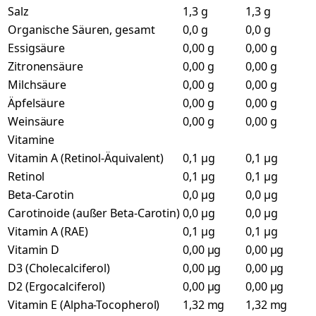
Salz
1,3 g
1,3 g
Organische Säuren, gesamt
0,0 g
0,0 g
Essigsäure
0,00 g
0,00 g
Zitronensäure
0,00 g
0,00 g
Milchsäure
0,00 g
0,00 g
Äpfelsäure
0,00 g
0,00 g
Weinsäure
0,00 g
0,00 g
Vitamine
Vitamin A (Retinol-Äquivalent)
0,1 µg
0,1 µg
Retinol
0,1 µg
0,1 µg
Beta-Carotin
0,0 µg
0,0 µg
Carotinoide (außer Beta-Carotin)
0,0 µg
0,0 µg
Vitamin A (RAE)
0,1 µg
0,1 µg
Vitamin D
0,00 µg
0,00 µg
D3 (Cholecalciferol)
0,00 µg
0,00 µg
D2 (Ergocalciferol)
0,00 µg
0,00 µg
Vitamin E (Alpha-Tocopherol)
1,32 mg
1,32 mg