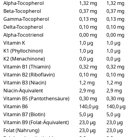
Alpha-Tocopherol
1,32 mg
1,32 mg
Beta-Tocopherol
0,37 mg
0,37 mg
Gamma-Tocopherol
0,13 mg
0,13 mg
Delta-Tocopherol
0,10 mg
0,10 mg
Alpha-Tocotrienol
0,00 mg
0,00 mg
Vitamin K
1,0 µg
1,0 µg
K1 (Phyllochinon)
1,0 µg
1,0 µg
K2 (Menachinone)
0,0 µg
0,0 µg
Vitamin B1 (Thiamin)
0,32 mg
0,32 mg
Vitamin B2 (Riboflavin)
0,10 mg
0,10 mg
Vitamin B3 (Niacin)
1,2 mg
1,2 mg
Niacin-Äquivalent
2,9 mg
2,9 mg
Vitamin B5 (Pantothensäure)
0,30 mg
0,30 mg
Vitamin B6
140,0 µg
140,0 µg
Vitamin B7 (Biotin)
5,0 µg
5,0 µg
Vitamin B9 (Folat-Äquivalent)
23,0 µg
23,0 µg
Folat (Nahrung)
23,0 µg
23,0 µg