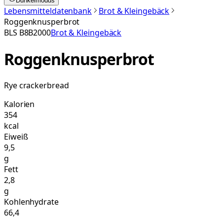
Dunkelmodus
Lebensmitteldatenbank
Brot & Kleingebäck
Roggenknusperbrot
BLS
B8B2000
Brot & Kleingebäck
Roggenknusperbrot
Rye crackerbread
Kalorien
354
kcal
Eiweiß
9,5
g
Fett
2,8
g
Kohlenhydrate
66,4