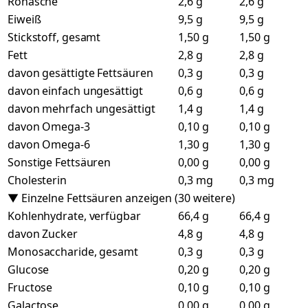
Rohasche
2,6 g
2,6 g
Eiweiß
9,5 g
9,5 g
Stickstoff, gesamt
1,50 g
1,50 g
Fett
2,8 g
2,8 g
davon gesättigte Fettsäuren
0,3 g
0,3 g
davon einfach ungesättigt
0,6 g
0,6 g
davon mehrfach ungesättigt
1,4 g
1,4 g
davon Omega-3
0,10 g
0,10 g
davon Omega-6
1,30 g
1,30 g
Sonstige Fettsäuren
0,00 g
0,00 g
Cholesterin
0,3 mg
0,3 mg
▼ Einzelne Fettsäuren anzeigen (30 weitere)
Kohlenhydrate, verfügbar
66,4 g
66,4 g
davon Zucker
4,8 g
4,8 g
Monosaccharide, gesamt
0,3 g
0,3 g
Glucose
0,20 g
0,20 g
Fructose
0,10 g
0,10 g
Galactose
0,00 g
0,00 g