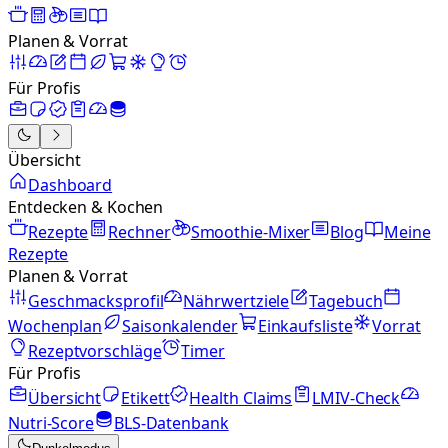
Planen & Vorrat
Für Profis
Übersicht
Dashboard
Entdecken & Kochen
Rezepte
Rechner
Smoothie-Mixer
Blog
Meine
Rezepte
Planen & Vorrat
Geschmacksprofil
Nährwertziele
Tagebuch
Wochenplan
Saisonkalender
Einkaufsliste
Vorrat
Rezeptvorschläge
Timer
Für Profis
Übersicht
Etikett
Health Claims
LMIV-Check
Nutri-Score
BLS-Datenbank