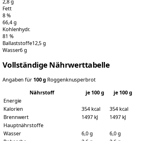
2,8
g
Fett
8
%
66,4
g
Kohlenhydr.
81
%
Ballaststoffe
12,5 g
Wasser
6 g
Vollständige Nährwerttabelle
Angaben für
100
g
Roggenknusperbrot
Nährstoff
je
100
g
je 100 g
Energie
Kalorien
354 kcal
354 kcal
Brennwert
1497 kJ
1497 kJ
Hauptnährstoffe
Wasser
6,0 g
6,0 g