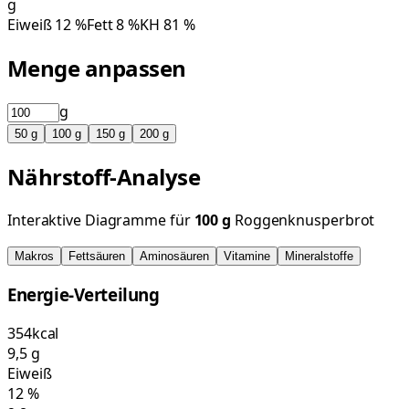
g
Eiweiß
12
%
Fett
8
%
KH
81
%
Menge anpassen
g
50
g
100
g
150
g
200
g
Nährstoff-Analyse
Interaktive Diagramme für
100
g
Roggenknusperbrot
Makros
Fettsäuren
Aminosäuren
Vitamine
Mineralstoffe
Energie-Verteilung
354
kcal
9,5
g
Eiweiß
12
%