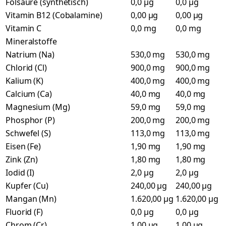
Folsäure (synthetisch)
0,0 µg
0,0 µg
Vitamin B12 (Cobalamine)
0,00 µg
0,00 µg
Vitamin C
0,0 mg
0,0 mg
Mineralstoffe
Natrium (Na)
530,0 mg
530,0 mg
Chlorid (Cl)
900,0 mg
900,0 mg
Kalium (K)
400,0 mg
400,0 mg
Calcium (Ca)
40,0 mg
40,0 mg
Magnesium (Mg)
59,0 mg
59,0 mg
Phosphor (P)
200,0 mg
200,0 mg
Schwefel (S)
113,0 mg
113,0 mg
Eisen (Fe)
1,90 mg
1,90 mg
Zink (Zn)
1,80 mg
1,80 mg
Iodid (I)
2,0 µg
2,0 µg
Kupfer (Cu)
240,00 µg
240,00 µg
Mangan (Mn)
1.620,00 µg
1.620,00 µg
Fluorid (F)
0,0 µg
0,0 µg
Chrom (Cr)
1,00 µg
1,00 µg