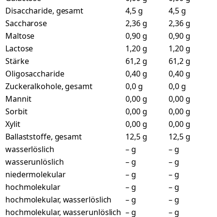
Disaccharide, gesamt
4,5 g
4,5 g
Saccharose
2,36 g
2,36 g
Maltose
0,90 g
0,90 g
Lactose
1,20 g
1,20 g
Stärke
61,2 g
61,2 g
Oligosaccharide
0,40 g
0,40 g
Zuckeralkohole, gesamt
0,0 g
0,0 g
Mannit
0,00 g
0,00 g
Sorbit
0,00 g
0,00 g
Xylit
0,00 g
0,00 g
Ballaststoffe, gesamt
12,5 g
12,5 g
wasserlöslich
– g
– g
wasserunlöslich
– g
– g
niedermolekular
– g
– g
hochmolekular
– g
– g
hochmolekular, wasserlöslich
– g
– g
hochmolekular, wasserunlöslich
– g
– g