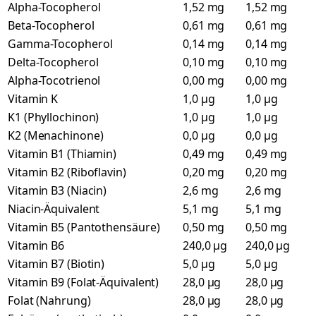
Alpha-Tocopherol
1,52 mg
1,52 mg
Beta-Tocopherol
0,61 mg
0,61 mg
Gamma-Tocopherol
0,14 mg
0,14 mg
Delta-Tocopherol
0,10 mg
0,10 mg
Alpha-Tocotrienol
0,00 mg
0,00 mg
Vitamin K
1,0 µg
1,0 µg
K1 (Phyllochinon)
1,0 µg
1,0 µg
K2 (Menachinone)
0,0 µg
0,0 µg
Vitamin B1 (Thiamin)
0,49 mg
0,49 mg
Vitamin B2 (Riboflavin)
0,20 mg
0,20 mg
Vitamin B3 (Niacin)
2,6 mg
2,6 mg
Niacin-Äquivalent
5,1 mg
5,1 mg
Vitamin B5 (Pantothensäure)
0,50 mg
0,50 mg
Vitamin B6
240,0 µg
240,0 µg
Vitamin B7 (Biotin)
5,0 µg
5,0 µg
Vitamin B9 (Folat-Äquivalent)
28,0 µg
28,0 µg
Folat (Nahrung)
28,0 µg
28,0 µg