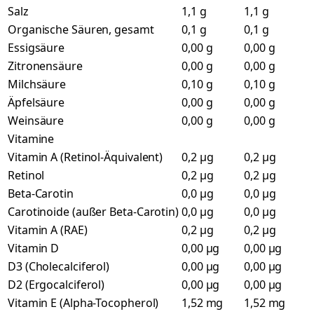
Salz
1,1 g
1,1 g
Organische Säuren, gesamt
0,1 g
0,1 g
Essigsäure
0,00 g
0,00 g
Zitronensäure
0,00 g
0,00 g
Milchsäure
0,10 g
0,10 g
Äpfelsäure
0,00 g
0,00 g
Weinsäure
0,00 g
0,00 g
Vitamine
Vitamin A (Retinol-Äquivalent)
0,2 µg
0,2 µg
Retinol
0,2 µg
0,2 µg
Beta-Carotin
0,0 µg
0,0 µg
Carotinoide (außer Beta-Carotin)
0,0 µg
0,0 µg
Vitamin A (RAE)
0,2 µg
0,2 µg
Vitamin D
0,00 µg
0,00 µg
D3 (Cholecalciferol)
0,00 µg
0,00 µg
D2 (Ergocalciferol)
0,00 µg
0,00 µg
Vitamin E (Alpha-Tocopherol)
1,52 mg
1,52 mg