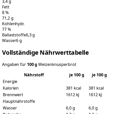
3,4
g
Fett
8
%
71,2
g
Kohlenhydr.
77
%
Ballaststoffe
6,3 g
Wasser
6 g
Vollständige Nährwerttabelle
Angaben für
100
g
Weizenknusperbrot
Nährstoff
je
100
g
je 100 g
Energie
Kalorien
381 kcal
381 kcal
Brennwert
1612 kJ
1612 kJ
Hauptnährstoffe
Wasser
6,0 g
6,0 g