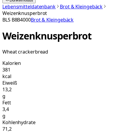
Dunkelmodus
Lebensmitteldatenbank
Brot & Kleingebäck
Weizenknusperbrot
BLS
B8B4000
Brot & Kleingebäck
Weizenknusperbrot
Wheat crackerbread
Kalorien
381
kcal
Eiweiß
13,2
g
Fett
3,4
g
Kohlenhydrate
71,2