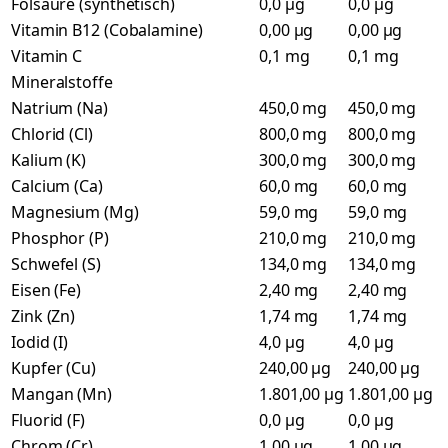
Folsäure (synthetisch)
0,0 µg
0,0 µg
Vitamin B12 (Cobalamine)
0,00 µg
0,00 µg
Vitamin C
0,1 mg
0,1 mg
Mineralstoffe
Natrium (Na)
450,0 mg
450,0 mg
Chlorid (Cl)
800,0 mg
800,0 mg
Kalium (K)
300,0 mg
300,0 mg
Calcium (Ca)
60,0 mg
60,0 mg
Magnesium (Mg)
59,0 mg
59,0 mg
Phosphor (P)
210,0 mg
210,0 mg
Schwefel (S)
134,0 mg
134,0 mg
Eisen (Fe)
2,40 mg
2,40 mg
Zink (Zn)
1,74 mg
1,74 mg
Iodid (I)
4,0 µg
4,0 µg
Kupfer (Cu)
240,00 µg
240,00 µg
Mangan (Mn)
1.801,00 µg
1.801,00 µg
Fluorid (F)
0,0 µg
0,0 µg
Chrom (Cr)
1,00 µg
1,00 µg