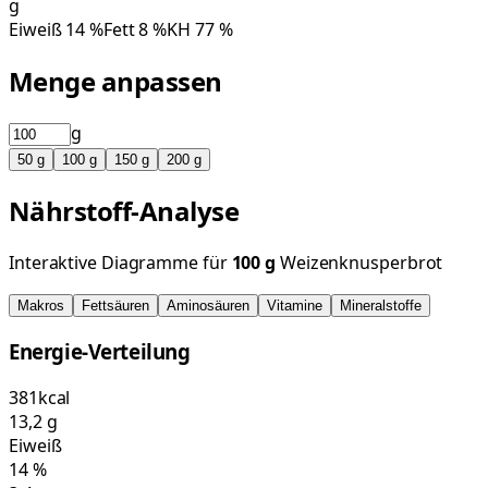
g
Eiweiß
14
%
Fett
8
%
KH
77
%
Menge anpassen
g
50
g
100
g
150
g
200
g
Nährstoff-Analyse
Interaktive Diagramme für
100
g
Weizenknusperbrot
Makros
Fettsäuren
Aminosäuren
Vitamine
Mineralstoffe
Energie-Verteilung
381
kcal
13,2
g
Eiweiß
14
%