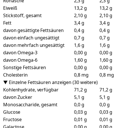
Rohasche
2,3 g
2,3 g
Eiweiß
13,2 g
13,2 g
Stickstoff, gesamt
2,10 g
2,10 g
Fett
3,4 g
3,4 g
davon gesättigte Fettsäuren
0,4 g
0,4 g
davon einfach ungesättigt
0,7 g
0,7 g
davon mehrfach ungesättigt
1,6 g
1,6 g
davon Omega-3
0,00 g
0,00 g
davon Omega-6
1,60 g
1,60 g
Sonstige Fettsäuren
0,00 g
0,00 g
Cholesterin
0,8 mg
0,8 mg
▼ Einzelne Fettsäuren anzeigen (30 weitere)
Kohlenhydrate, verfügbar
71,2 g
71,2 g
davon Zucker
5,1 g
5,1 g
Monosaccharide, gesamt
0,0 g
0,0 g
Glucose
0,03 g
0,03 g
Fructose
0,01 g
0,01 g
Galactose
0,00 g
0,00 g