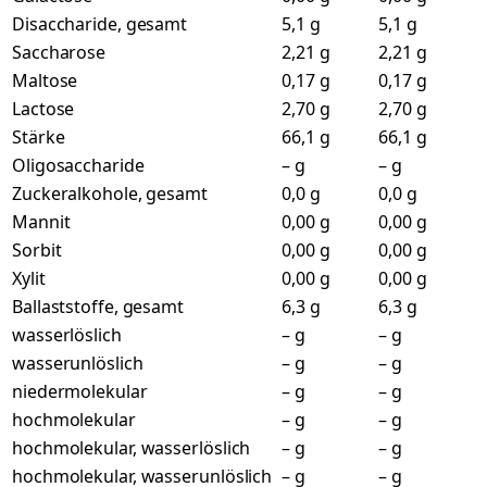
Disaccharide, gesamt
5,1 g
5,1 g
Saccharose
2,21 g
2,21 g
Maltose
0,17 g
0,17 g
Lactose
2,70 g
2,70 g
Stärke
66,1 g
66,1 g
Oligosaccharide
– g
– g
Zuckeralkohole, gesamt
0,0 g
0,0 g
Mannit
0,00 g
0,00 g
Sorbit
0,00 g
0,00 g
Xylit
0,00 g
0,00 g
Ballaststoffe, gesamt
6,3 g
6,3 g
wasserlöslich
– g
– g
wasserunlöslich
– g
– g
niedermolekular
– g
– g
hochmolekular
– g
– g
hochmolekular, wasserlöslich
– g
– g
hochmolekular, wasserunlöslich
– g
– g