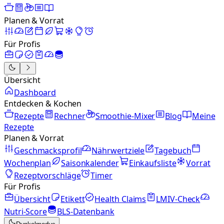
Planen & Vorrat
Für Profis
Übersicht
Dashboard
Entdecken & Kochen
Rezepte
Rechner
Smoothie-Mixer
Blog
Meine
Rezepte
Planen & Vorrat
Geschmacksprofil
Nährwertziele
Tagebuch
Wochenplan
Saisonkalender
Einkaufsliste
Vorrat
Rezeptvorschläge
Timer
Für Profis
Übersicht
Etikett
Health Claims
LMIV-Check
Nutri-Score
BLS-Datenbank