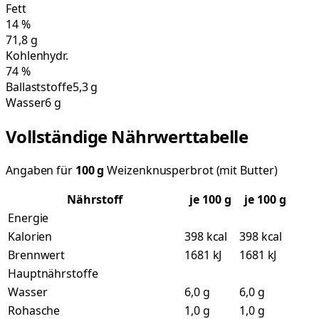
Fett
14
%
71,8
g
Kohlenhydr.
74
%
Ballaststoffe
5,3 g
Wasser
6 g
Vollständige Nährwerttabelle
Angaben für
100
g
Weizenknusperbrot (mit Butter)
Nährstoff
je
100
g
je 100 g
Energie
Kalorien
398 kcal
398 kcal
Brennwert
1681 kJ
1681 kJ
Hauptnährstoffe
Wasser
6,0 g
6,0 g
Rohasche
1,0 g
1,0 g