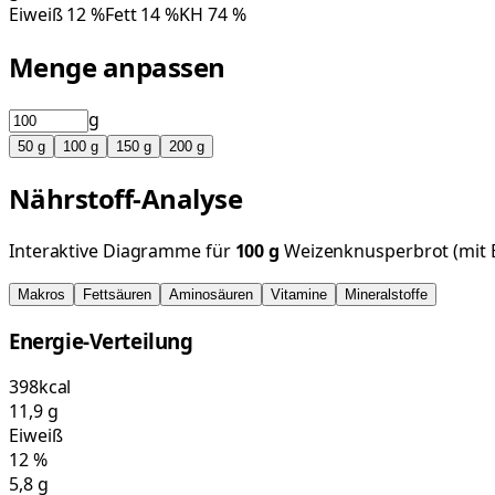
Eiweiß
12
%
Fett
14
%
KH
74
%
Menge anpassen
g
50
g
100
g
150
g
200
g
Nährstoff-Analyse
Interaktive Diagramme für
100
g
Weizenknusperbrot (mit 
Makros
Fettsäuren
Aminosäuren
Vitamine
Mineralstoffe
Energie-Verteilung
398
kcal
11,9
g
Eiweiß
12
%
5,8
g