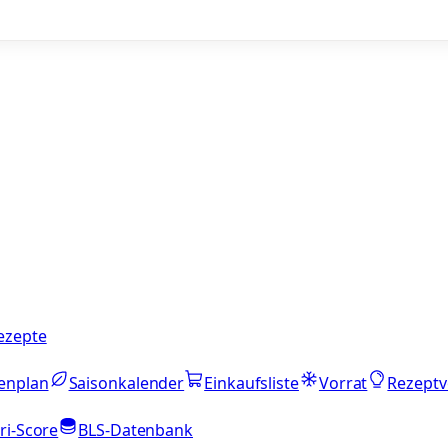
ezepte
enplan
Saisonkalender
Einkaufsliste
Vorrat
Rezeptv
ri-Score
BLS-Datenbank