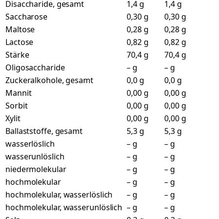
Disaccharide, gesamt
1,4 g
1,4 g
Saccharose
0,30 g
0,30 g
Maltose
0,28 g
0,28 g
Lactose
0,82 g
0,82 g
Stärke
70,4 g
70,4 g
Oligosaccharide
– g
– g
Zuckeralkohole, gesamt
0,0 g
0,0 g
Mannit
0,00 g
0,00 g
Sorbit
0,00 g
0,00 g
Xylit
0,00 g
0,00 g
Ballaststoffe, gesamt
5,3 g
5,3 g
wasserlöslich
– g
– g
wasserunlöslich
– g
– g
niedermolekular
– g
– g
hochmolekular
– g
– g
hochmolekular, wasserlöslich
– g
– g
hochmolekular, wasserunlöslich
– g
– g