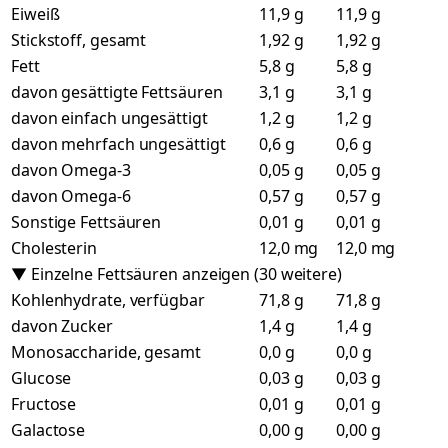
Eiweiß
11,9 g
11,9 g
Stickstoff, gesamt
1,92 g
1,92 g
Fett
5,8 g
5,8 g
davon gesättigte Fettsäuren
3,1 g
3,1 g
davon einfach ungesättigt
1,2 g
1,2 g
davon mehrfach ungesättigt
0,6 g
0,6 g
davon Omega-3
0,05 g
0,05 g
davon Omega-6
0,57 g
0,57 g
Sonstige Fettsäuren
0,01 g
0,01 g
Cholesterin
12,0 mg
12,0 mg
▼ Einzelne Fettsäuren anzeigen (30 weitere)
Kohlenhydrate, verfügbar
71,8 g
71,8 g
davon Zucker
1,4 g
1,4 g
Monosaccharide, gesamt
0,0 g
0,0 g
Glucose
0,03 g
0,03 g
Fructose
0,01 g
0,01 g
Galactose
0,00 g
0,00 g