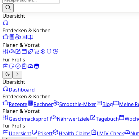
Übersicht
Entdecken & Kochen
Planen & Vorrat
Für Profis
Übersicht
Dashboard
Entdecken & Kochen
Rezepte
Rechner
Smoothie-Mixer
Blog
Meine R
Planen & Vorrat
Geschmacksprofil
Nährwertziele
Tagebuch
Woch
Für Profis
Übersicht
Etikett
Health Claims
LMIV-Check
Nut