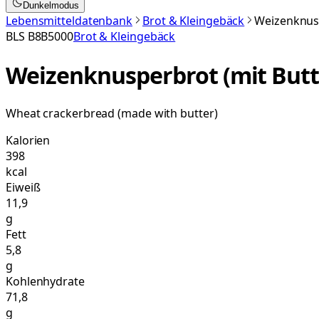
Dunkelmodus
Lebensmitteldatenbank
Brot & Kleingebäck
Weizenknusp
BLS
B8B5000
Brot & Kleingebäck
Weizenknusperbrot (mit Butt
Wheat crackerbread (made with butter)
Kalorien
398
kcal
Eiweiß
11,9
g
Fett
5,8
g
Kohlenhydrate
71,8
g