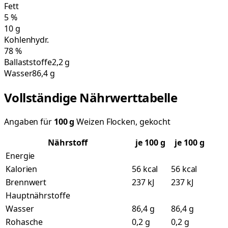
Fett
5
%
10
g
Kohlenhydr.
78
%
Ballaststoffe
2,2 g
Wasser
86,4 g
Vollständige Nährwerttabelle
Angaben für
100
g
Weizen Flocken, gekocht
Nährstoff
je
100
g
je 100 g
Energie
Kalorien
56 kcal
56 kcal
Brennwert
237 kJ
237 kJ
Hauptnährstoffe
Wasser
86,4 g
86,4 g
Rohasche
0,2 g
0,2 g