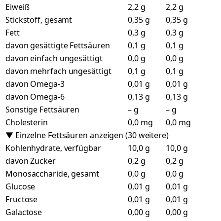
Eiweiß
2,2 g
2,2 g
Stickstoff, gesamt
0,35 g
0,35 g
Fett
0,3 g
0,3 g
davon gesättigte Fettsäuren
0,1 g
0,1 g
davon einfach ungesättigt
0,0 g
0,0 g
davon mehrfach ungesättigt
0,1 g
0,1 g
davon Omega-3
0,01 g
0,01 g
davon Omega-6
0,13 g
0,13 g
Sonstige Fettsäuren
– g
– g
Cholesterin
0,0 mg
0,0 mg
▼ Einzelne Fettsäuren anzeigen (30 weitere)
Kohlenhydrate, verfügbar
10,0 g
10,0 g
davon Zucker
0,2 g
0,2 g
Monosaccharide, gesamt
0,0 g
0,0 g
Glucose
0,01 g
0,01 g
Fructose
0,01 g
0,01 g
Galactose
0,00 g
0,00 g