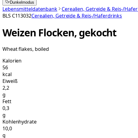
Dunkelmodus
Lebensmitteldatenbank
Cerealien, Getreide & Reis-/Hafe
BLS
C113032
Cerealien, Getreide & Reis-/Haferdrinks
Weizen Flocken, gekocht
Wheat flakes, boiled
Kalorien
56
kcal
Eiweiß
2,2
g
Fett
0,3
g
Kohlenhydrate
10,0
g