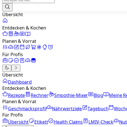
Übersicht
Entdecken & Kochen
Planen & Vorrat
Für Profis
Übersicht
Dashboard
Entdecken & Kochen
Rezepte
Rechner
Smoothie-Mixer
Blog
Meine R
Planen & Vorrat
Geschmacksprofil
Nährwertziele
Tagebuch
Woch
Für Profis
Übersicht
Etikett
Health Claims
LMIV-Check
Nut