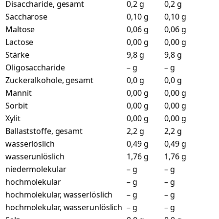
Disaccharide, gesamt
0,2 g
0,2 g
Saccharose
0,10 g
0,10 g
Maltose
0,06 g
0,06 g
Lactose
0,00 g
0,00 g
Stärke
9,8 g
9,8 g
Oligosaccharide
– g
– g
Zuckeralkohole, gesamt
0,0 g
0,0 g
Mannit
0,00 g
0,00 g
Sorbit
0,00 g
0,00 g
Xylit
0,00 g
0,00 g
Ballaststoffe, gesamt
2,2 g
2,2 g
wasserlöslich
0,49 g
0,49 g
wasserunlöslich
1,76 g
1,76 g
niedermolekular
– g
– g
hochmolekular
– g
– g
hochmolekular, wasserlöslich
– g
– g
hochmolekular, wasserunlöslich
– g
– g