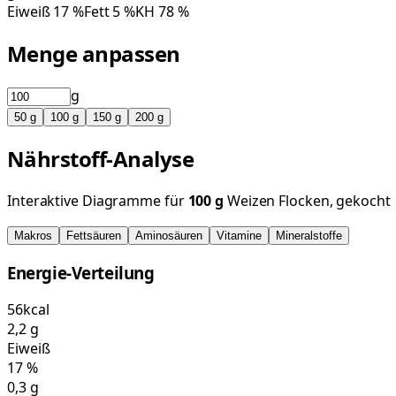
Eiweiß
17
%
Fett
5
%
KH
78
%
Menge anpassen
g
50
g
100
g
150
g
200
g
Nährstoff-Analyse
Interaktive Diagramme für
100
g
Weizen Flocken, gekocht
Makros
Fettsäuren
Aminosäuren
Vitamine
Mineralstoffe
Energie-Verteilung
56
kcal
2,2
g
Eiweiß
17
%
0,3
g