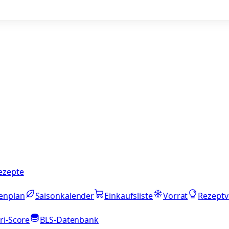
ezepte
enplan
Saisonkalender
Einkaufsliste
Vorrat
Rezeptv
ri-Score
BLS-Datenbank