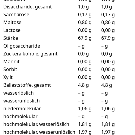
Disaccharide, gesamt
1,0 g
1,0 g
Saccharose
0,17 g
0,17 g
Maltose
0,86 g
0,86 g
Lactose
0,00 g
0,00 g
Stärke
67,9 g
67,9 g
Oligosaccharide
– g
– g
Zuckeralkohole, gesamt
0,0 g
0,0 g
Mannit
0,00 g
0,00 g
Sorbit
0,00 g
0,00 g
Xylit
0,00 g
0,00 g
Ballaststoffe, gesamt
4,8 g
4,8 g
wasserlöslich
– g
– g
wasserunlöslich
– g
– g
niedermolekular
1,06 g
1,06 g
hochmolekular
– g
– g
hochmolekular, wasserlöslich
1,81 g
1,81 g
hochmolekular, wasserunlöslich
1,97 g
1,97 g