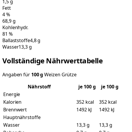
1,5
g
Fett
4
%
68,9
g
Kohlenhydr.
81
%
Ballaststoffe
4,8 g
Wasser
13,3 g
Vollständige Nährwerttabelle
Angaben für
100
g
Weizen Grütze
Nährstoff
je
100
g
je 100 g
Energie
Kalorien
352 kcal
352 kcal
Brennwert
1492 kJ
1492 kJ
Hauptnährstoffe
Wasser
13,3 g
13,3 g