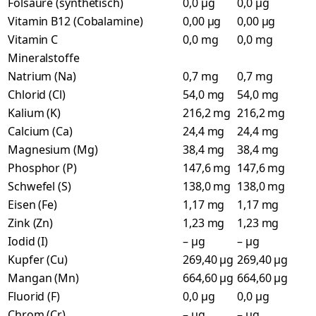
Folsäure (synthetisch)
0,0 µg
0,0 µg
Vitamin B12 (Cobalamine)
0,00 µg
0,00 µg
Vitamin C
0,0 mg
0,0 mg
Mineralstoffe
Natrium (Na)
0,7 mg
0,7 mg
Chlorid (Cl)
54,0 mg
54,0 mg
Kalium (K)
216,2 mg
216,2 mg
Calcium (Ca)
24,4 mg
24,4 mg
Magnesium (Mg)
38,4 mg
38,4 mg
Phosphor (P)
147,6 mg
147,6 mg
Schwefel (S)
138,0 mg
138,0 mg
Eisen (Fe)
1,17 mg
1,17 mg
Zink (Zn)
1,23 mg
1,23 mg
Iodid (I)
– µg
– µg
Kupfer (Cu)
269,40 µg
269,40 µg
Mangan (Mn)
664,60 µg
664,60 µg
Fluorid (F)
0,0 µg
0,0 µg
Chrom (Cr)
– µg
– µg