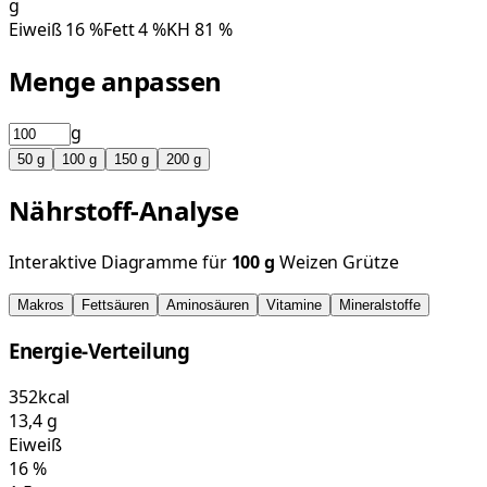
g
Eiweiß
16
%
Fett
4
%
KH
81
%
Menge anpassen
g
50
g
100
g
150
g
200
g
Nährstoff-Analyse
Interaktive Diagramme für
100
g
Weizen Grütze
Makros
Fettsäuren
Aminosäuren
Vitamine
Mineralstoffe
Energie-Verteilung
352
kcal
13,4
g
Eiweiß
16
%