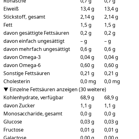
Rohasche
0,7 g
0,7 g
Eiweiß
13,4 g
13,4 g
Stickstoff, gesamt
2,14 g
2,14 g
Fett
1,5 g
1,5 g
davon gesättigte Fettsäuren
0,2 g
0,2 g
davon einfach ungesättigt
– g
– g
davon mehrfach ungesättigt
0,6 g
0,6 g
davon Omega-3
0,04 g
0,04 g
davon Omega-6
0,60 g
0,60 g
Sonstige Fettsäuren
0,21 g
0,21 g
Cholesterin
0,0 mg
0,0 mg
▼ Einzelne Fettsäuren anzeigen (30 weitere)
Kohlenhydrate, verfügbar
68,9 g
68,9 g
davon Zucker
1,1 g
1,1 g
Monosaccharide, gesamt
0,0 g
0,0 g
Glucose
0,03 g
0,03 g
Fructose
0,01 g
0,01 g
Galactose
0,00 g
0,00 g