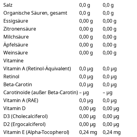
Salz
0,0 g
0,0 g
Organische Säuren, gesamt
0,0 g
0,0 g
Essigsäure
0,00 g
0,00 g
Zitronensäure
0,00 g
0,00 g
Milchsäure
0,00 g
0,00 g
Äpfelsäure
0,00 g
0,00 g
Weinsäure
0,00 g
0,00 g
Vitamine
Vitamin A (Retinol-Äquivalent)
0,0 µg
0,0 µg
Retinol
0,0 µg
0,0 µg
Beta-Carotin
0,0 µg
0,0 µg
Carotinoide (außer Beta-Carotin)
– µg
– µg
Vitamin A (RAE)
0,0 µg
0,0 µg
Vitamin D
0,00 µg
0,00 µg
D3 (Cholecalciferol)
0,00 µg
0,00 µg
D2 (Ergocalciferol)
0,00 µg
0,00 µg
Vitamin E (Alpha-Tocopherol)
0,24 mg
0,24 mg