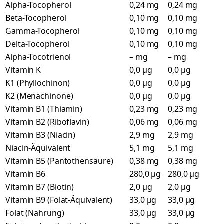
Alpha-Tocopherol
0,24 mg
0,24 mg
Beta-Tocopherol
0,10 mg
0,10 mg
Gamma-Tocopherol
0,10 mg
0,10 mg
Delta-Tocopherol
0,10 mg
0,10 mg
Alpha-Tocotrienol
– mg
– mg
Vitamin K
0,0 µg
0,0 µg
K1 (Phyllochinon)
0,0 µg
0,0 µg
K2 (Menachinone)
0,0 µg
0,0 µg
Vitamin B1 (Thiamin)
0,23 mg
0,23 mg
Vitamin B2 (Riboflavin)
0,06 mg
0,06 mg
Vitamin B3 (Niacin)
2,9 mg
2,9 mg
Niacin-Äquivalent
5,1 mg
5,1 mg
Vitamin B5 (Pantothensäure)
0,38 mg
0,38 mg
Vitamin B6
280,0 µg
280,0 µg
Vitamin B7 (Biotin)
2,0 µg
2,0 µg
Vitamin B9 (Folat-Äquivalent)
33,0 µg
33,0 µg
Folat (Nahrung)
33,0 µg
33,0 µg