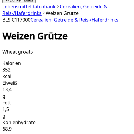
Dunkelmodus
Lebensmitteldatenbank
Cerealien, Getreide &
Reis-/Haferdrinks
Weizen Grütze
BLS
C117000
Cerealien, Getreide & Reis-/Haferdrinks
Weizen Grütze
Wheat groats
Kalorien
352
kcal
Eiweiß
13,4
g
Fett
1,5
g
Kohlenhydrate
68,9