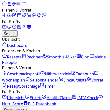
Planen & Vorrat
Für Profis
Übersicht
Dashboard
Entdecken & Kochen
Rezepte
Rechner
Smoothie-Mixer
Blog
Meine
Rezepte
Planen & Vorrat
Geschmacksprofil
Nährwertziele
Tagebuch
Wochenplan
Saisonkalender
Einkaufsliste
Vorrat
Rezeptvorschläge
Timer
Für Profis
Übersicht
Etikett
Health Claims
LMIV-Check
Nutri-Score
BLS-Datenbank