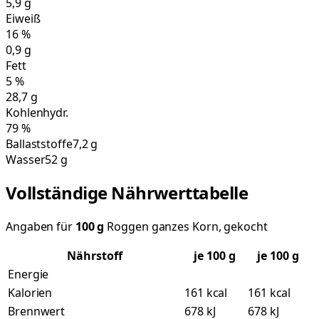
5,9
g
Eiweiß
16
%
0,9
g
Fett
5
%
28,7
g
Kohlenhydr.
79
%
Ballaststoffe
7,2 g
Wasser
52 g
Vollständige Nährwerttabelle
Angaben für
100
g
Roggen ganzes Korn, gekocht
Nährstoff
je
100
g
je 100 g
Energie
Kalorien
161 kcal
161 kcal
Brennwert
678 kJ
678 kJ