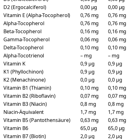
D2 (Ergocalciferol)
0,00 µg
0,00 µg
Vitamin E (Alpha-Tocopherol)
0,76 mg
0,76 mg
Alpha-Tocopherol
0,76 mg
0,76 mg
Beta-Tocopherol
0,16 mg
0,16 mg
Gamma-Tocopherol
0,06 mg
0,06 mg
Delta-Tocopherol
0,10 mg
0,10 mg
Alpha-Tocotrienol
– mg
– mg
Vitamin K
0,9 µg
0,9 µg
K1 (Phyllochinon)
0,9 µg
0,9 µg
K2 (Menachinone)
0,0 µg
0,0 µg
Vitamin B1 (Thiamin)
0,10 mg
0,10 mg
Vitamin B2 (Riboflavin)
0,07 mg
0,07 mg
Vitamin B3 (Niacin)
0,8 mg
0,8 mg
Niacin-Äquivalent
1,7 mg
1,7 mg
Vitamin B5 (Pantothensäure)
0,63 mg
0,63 mg
Vitamin B6
65,0 µg
65,0 µg
Vitamin B7 (Biotin)
2,0 µg
2,0 µg