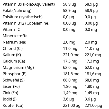
Vitamin B9 (Folat-Äquivalent)
58,9 µg
58,9 µg
Folat (Nahrung)
58,9 µg
58,9 µg
Folsäure (synthetisch)
0,0 µg
0,0 µg
Vitamin B12 (Cobalamine)
0,00 µg
0,00 µg
Vitamin C
0,0 mg
0,0 mg
Mineralstoffe
Natrium (Na)
2,0 mg
2,0 mg
Chlorid (Cl)
11,0 mg
11,0 mg
Kalium (K)
221,0 mg
221,0 mg
Calcium (Ca)
17,3 mg
17,3 mg
Magnesium (Mg)
62,0 mg
62,0 mg
Phosphor (P)
181,6 mg
181,6 mg
Schwefel (S)
68,0 mg
68,0 mg
Eisen (Fe)
1,80 mg
1,80 mg
Zink (Zn)
1,49 mg
1,49 mg
Iodid (I)
3,6 µg
3,6 µg
Kupfer (Cu)
221,00 µg
221,00 µg