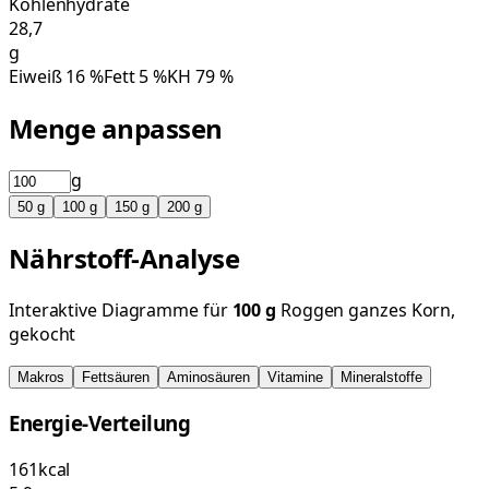
Kohlenhydrate
28,7
g
Eiweiß
16
%
Fett
5
%
KH
79
%
Menge anpassen
g
50
g
100
g
150
g
200
g
Nährstoff-Analyse
Interaktive Diagramme für
100
g
Roggen ganzes Korn,
gekocht
Makros
Fettsäuren
Aminosäuren
Vitamine
Mineralstoffe
Energie-Verteilung
161
kcal