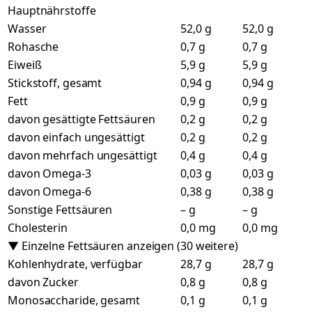
Hauptnährstoffe
Wasser
52,0 g
52,0 g
Rohasche
0,7 g
0,7 g
Eiweiß
5,9 g
5,9 g
Stickstoff, gesamt
0,94 g
0,94 g
Fett
0,9 g
0,9 g
davon gesättigte Fettsäuren
0,2 g
0,2 g
davon einfach ungesättigt
0,2 g
0,2 g
davon mehrfach ungesättigt
0,4 g
0,4 g
davon Omega-3
0,03 g
0,03 g
davon Omega-6
0,38 g
0,38 g
Sonstige Fettsäuren
– g
– g
Cholesterin
0,0 mg
0,0 mg
▼ Einzelne Fettsäuren anzeigen (30 weitere)
Kohlenhydrate, verfügbar
28,7 g
28,7 g
davon Zucker
0,8 g
0,8 g
Monosaccharide, gesamt
0,1 g
0,1 g