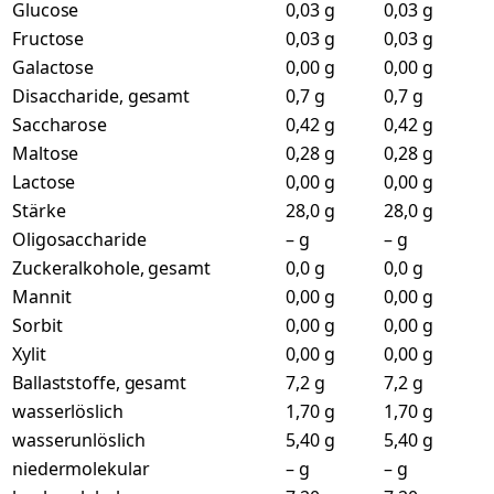
Glucose
0,03 g
0,03 g
Fructose
0,03 g
0,03 g
Galactose
0,00 g
0,00 g
Disaccharide, gesamt
0,7 g
0,7 g
Saccharose
0,42 g
0,42 g
Maltose
0,28 g
0,28 g
Lactose
0,00 g
0,00 g
Stärke
28,0 g
28,0 g
Oligosaccharide
– g
– g
Zuckeralkohole, gesamt
0,0 g
0,0 g
Mannit
0,00 g
0,00 g
Sorbit
0,00 g
0,00 g
Xylit
0,00 g
0,00 g
Ballaststoffe, gesamt
7,2 g
7,2 g
wasserlöslich
1,70 g
1,70 g
wasserunlöslich
5,40 g
5,40 g
niedermolekular
– g
– g