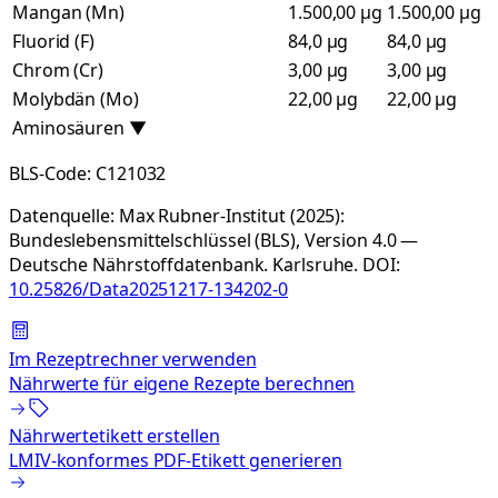
Mangan (Mn)
1.500,00 µg
1.500,00 µg
Fluorid (F)
84,0 µg
84,0 µg
Chrom (Cr)
3,00 µg
3,00 µg
Molybdän (Mo)
22,00 µg
22,00 µg
Aminosäuren
▼
BLS-Code:
C121032
Datenquelle:
Max Rubner-Institut (2025):
Bundeslebensmittelschlüssel (BLS), Version 4.0 —
Deutsche Nährstoffdatenbank. Karlsruhe.
DOI:
10.25826/Data20251217-134202-0
Im Rezeptrechner verwenden
Nährwerte für eigene Rezepte berechnen
Nährwertetikett erstellen
LMIV-konformes PDF-Etikett generieren