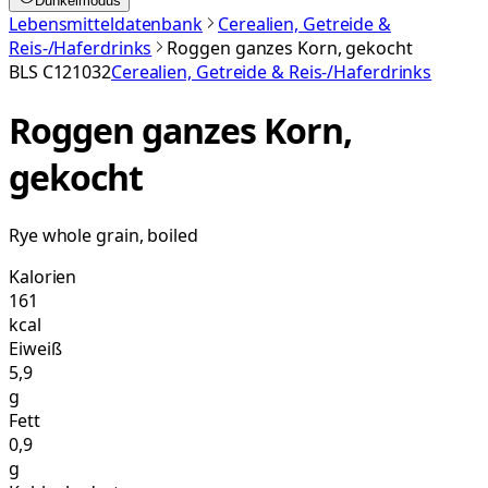
Dunkelmodus
Lebensmitteldatenbank
Cerealien, Getreide &
Reis-/Haferdrinks
Roggen ganzes Korn, gekocht
BLS
C121032
Cerealien, Getreide & Reis-/Haferdrinks
Roggen ganzes Korn,
gekocht
Rye whole grain, boiled
Kalorien
161
kcal
Eiweiß
5,9
g
Fett
0,9
g