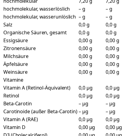
hochmolekular
7,20 g
7,20 g
hochmolekular, wasserlöslich
– g
– g
hochmolekular, wasserunlöslich
– g
– g
Salz
0,0 g
0,0 g
Organische Säuren, gesamt
0,0 g
0,0 g
Essigsäure
0,00 g
0,00 g
Zitronensäure
0,00 g
0,00 g
Milchsäure
0,00 g
0,00 g
Äpfelsäure
0,00 g
0,00 g
Weinsäure
0,00 g
0,00 g
Vitamine
Vitamin A (Retinol-Äquivalent)
0,0 µg
0,0 µg
Retinol
0,0 µg
0,0 µg
Beta-Carotin
– µg
– µg
Carotinoide (außer Beta-Carotin)
– µg
– µg
Vitamin A (RAE)
0,0 µg
0,0 µg
Vitamin D
0,00 µg
0,00 µg
D3 (Cholecalciferol)
0,00 µg
0,00 µg