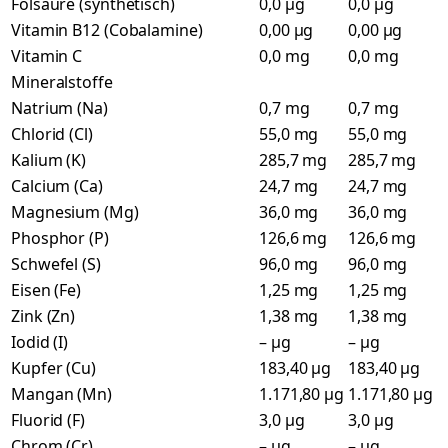
Folsäure (synthetisch)
0,0 µg
0,0 µg
Vitamin B12 (Cobalamine)
0,00 µg
0,00 µg
Vitamin C
0,0 mg
0,0 mg
Mineralstoffe
Natrium (Na)
0,7 mg
0,7 mg
Chlorid (Cl)
55,0 mg
55,0 mg
Kalium (K)
285,7 mg
285,7 mg
Calcium (Ca)
24,7 mg
24,7 mg
Magnesium (Mg)
36,0 mg
36,0 mg
Phosphor (P)
126,6 mg
126,6 mg
Schwefel (S)
96,0 mg
96,0 mg
Eisen (Fe)
1,25 mg
1,25 mg
Zink (Zn)
1,38 mg
1,38 mg
Iodid (I)
– µg
– µg
Kupfer (Cu)
183,40 µg
183,40 µg
Mangan (Mn)
1.171,80 µg
1.171,80 µg
Fluorid (F)
3,0 µg
3,0 µg
Chrom (Cr)
– µg
– µg