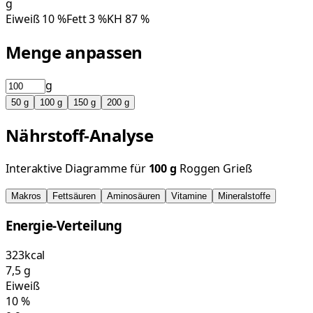
g
Eiweiß
10
%
Fett
3
%
KH
87
%
Menge anpassen
g
50
g
100
g
150
g
200
g
Nährstoff-Analyse
Interaktive Diagramme für
100
g
Roggen Grieß
Makros
Fettsäuren
Aminosäuren
Vitamine
Mineralstoffe
Energie-Verteilung
323
kcal
7,5
g
Eiweiß
10
%