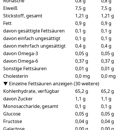
Rohasche
0,8 g
0,8 g
Eiweiß
7,5 g
7,5 g
Stickstoff, gesamt
1,21 g
1,21 g
Fett
0,9 g
0,9 g
davon gesättigte Fettsäuren
0,1 g
0,1 g
davon einfach ungesättigt
0,1 g
0,1 g
davon mehrfach ungesättigt
0,4 g
0,4 g
davon Omega-3
0,05 g
0,05 g
davon Omega-6
0,37 g
0,37 g
Sonstige Fettsäuren
0,01 g
0,01 g
Cholesterin
0,0 mg
0,0 mg
▼ Einzelne Fettsäuren anzeigen (30 weitere)
Kohlenhydrate, verfügbar
65,2 g
65,2 g
davon Zucker
1,1 g
1,1 g
Monosaccharide, gesamt
0,1 g
0,1 g
Glucose
0,05 g
0,05 g
Fructose
0,04 g
0,04 g
Galactose
0,00 g
0,00 g