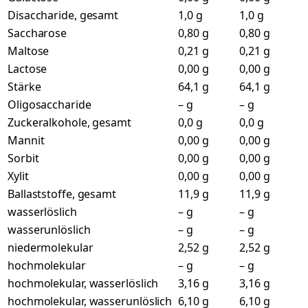
Disaccharide, gesamt
1,0 g
1,0 g
Saccharose
0,80 g
0,80 g
Maltose
0,21 g
0,21 g
Lactose
0,00 g
0,00 g
Stärke
64,1 g
64,1 g
Oligosaccharide
– g
– g
Zuckeralkohole, gesamt
0,0 g
0,0 g
Mannit
0,00 g
0,00 g
Sorbit
0,00 g
0,00 g
Xylit
0,00 g
0,00 g
Ballaststoffe, gesamt
11,9 g
11,9 g
wasserlöslich
– g
– g
wasserunlöslich
– g
– g
niedermolekular
2,52 g
2,52 g
hochmolekular
– g
– g
hochmolekular, wasserlöslich
3,16 g
3,16 g
hochmolekular, wasserunlöslich
6,10 g
6,10 g