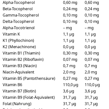
Alpha-Tocopherol
0,60 mg
0,60 mg
Beta-Tocopherol
0,24 mg
0,24 mg
Gamma-Tocopherol
0,10 mg
0,10 mg
Delta-Tocopherol
0,10 mg
0,10 mg
Alpha-Tocotrienol
– mg
– mg
Vitamin K
1,1 µg
1,1 µg
K1 (Phyllochinon)
1,1 µg
1,1 µg
K2 (Menachinone)
0,0 µg
0,0 µg
Vitamin B1 (Thiamin)
0,30 mg
0,30 mg
Vitamin B2 (Riboflavin)
0,07 mg
0,07 mg
Vitamin B3 (Niacin)
0,7 mg
0,7 mg
Niacin-Äquivalent
2,0 mg
2,0 mg
Vitamin B5 (Pantothensäure)
0,27 mg
0,27 mg
Vitamin B6
110,0 µg
110,0 µg
Vitamin B7 (Biotin)
3,6 µg
3,6 µg
Vitamin B9 (Folat-Äquivalent)
31,7 µg
31,7 µg
Folat (Nahrung)
31,7 µg
31,7 µg