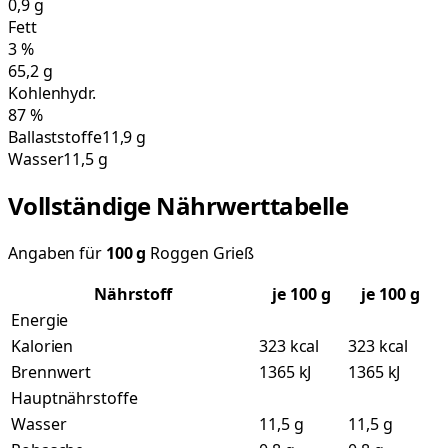
0,9
g
Fett
3
%
65,2
g
Kohlenhydr.
87
%
Ballaststoffe
11,9 g
Wasser
11,5 g
Vollständige Nährwerttabelle
Angaben für
100
g
Roggen Grieß
Nährstoff
je
100
g
je 100 g
Energie
Kalorien
323 kcal
323 kcal
Brennwert
1365 kJ
1365 kJ
Hauptnährstoffe
Wasser
11,5 g
11,5 g