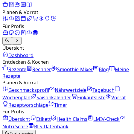
Planen & Vorrat
Für Profis
Übersicht
Dashboard
Entdecken & Kochen
Rezepte
Rechner
Smoothie-Mixer
Blog
Meine
Rezepte
Planen & Vorrat
Geschmacksprofil
Nährwertziele
Tagebuch
Wochenplan
Saisonkalender
Einkaufsliste
Vorrat
Rezeptvorschläge
Timer
Für Profis
Übersicht
Etikett
Health Claims
LMIV-Check
Nutri-Score
BLS-Datenbank