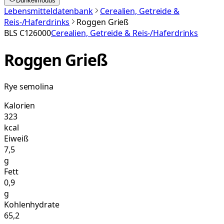
Dunkelmodus
Lebensmitteldatenbank
Cerealien, Getreide &
Reis-/Haferdrinks
Roggen Grieß
BLS
C126000
Cerealien, Getreide & Reis-/Haferdrinks
Roggen Grieß
Rye semolina
Kalorien
323
kcal
Eiweiß
7,5
g
Fett
0,9
g
Kohlenhydrate
65,2