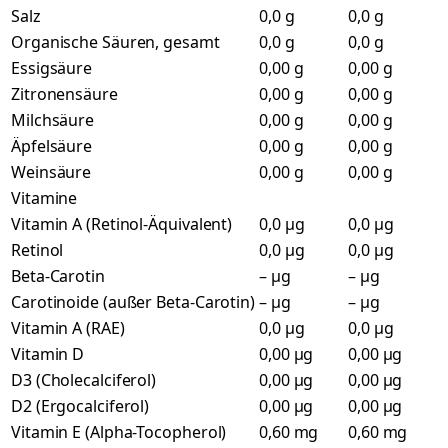
Salz
0,0 g
0,0 g
Organische Säuren, gesamt
0,0 g
0,0 g
Essigsäure
0,00 g
0,00 g
Zitronensäure
0,00 g
0,00 g
Milchsäure
0,00 g
0,00 g
Äpfelsäure
0,00 g
0,00 g
Weinsäure
0,00 g
0,00 g
Vitamine
Vitamin A (Retinol-Äquivalent)
0,0 µg
0,0 µg
Retinol
0,0 µg
0,0 µg
Beta-Carotin
– µg
– µg
Carotinoide (außer Beta-Carotin)
– µg
– µg
Vitamin A (RAE)
0,0 µg
0,0 µg
Vitamin D
0,00 µg
0,00 µg
D3 (Cholecalciferol)
0,00 µg
0,00 µg
D2 (Ergocalciferol)
0,00 µg
0,00 µg
Vitamin E (Alpha-Tocopherol)
0,60 mg
0,60 mg