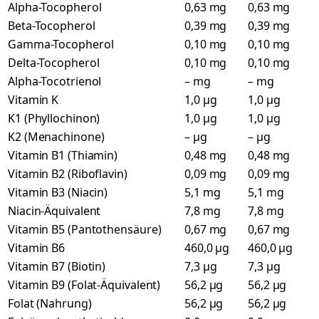
Alpha-Tocopherol
0,63 mg
0,63 mg
Beta-Tocopherol
0,39 mg
0,39 mg
Gamma-Tocopherol
0,10 mg
0,10 mg
Delta-Tocopherol
0,10 mg
0,10 mg
Alpha-Tocotrienol
– mg
– mg
Vitamin K
1,0 µg
1,0 µg
K1 (Phyllochinon)
1,0 µg
1,0 µg
K2 (Menachinone)
– µg
– µg
Vitamin B1 (Thiamin)
0,48 mg
0,48 mg
Vitamin B2 (Riboflavin)
0,09 mg
0,09 mg
Vitamin B3 (Niacin)
5,1 mg
5,1 mg
Niacin-Äquivalent
7,8 mg
7,8 mg
Vitamin B5 (Pantothensäure)
0,67 mg
0,67 mg
Vitamin B6
460,0 µg
460,0 µg
Vitamin B7 (Biotin)
7,3 µg
7,3 µg
Vitamin B9 (Folat-Äquivalent)
56,2 µg
56,2 µg
Folat (Nahrung)
56,2 µg
56,2 µg