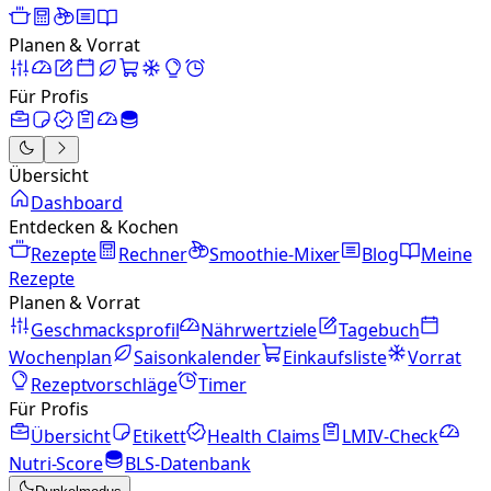
Planen & Vorrat
Für Profis
Übersicht
Dashboard
Entdecken & Kochen
Rezepte
Rechner
Smoothie-Mixer
Blog
Meine
Rezepte
Planen & Vorrat
Geschmacksprofil
Nährwertziele
Tagebuch
Wochenplan
Saisonkalender
Einkaufsliste
Vorrat
Rezeptvorschläge
Timer
Für Profis
Übersicht
Etikett
Health Claims
LMIV-Check
Nutri-Score
BLS-Datenbank