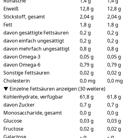
Rohasche
1,4 g
1,4 g
Eiweiß
12,8 g
12,8 g
Stickstoff, gesamt
2,04 g
2,04 g
Fett
1,8 g
1,8 g
davon gesättigte Fettsäuren
0,2 g
0,2 g
davon einfach ungesättigt
0,2 g
0,2 g
davon mehrfach ungesättigt
0,8 g
0,8 g
davon Omega-3
0,05 g
0,05 g
davon Omega-6
0,79 g
0,79 g
Sonstige Fettsäuren
0,02 g
0,02 g
Cholesterin
0,0 mg
0,0 mg
▼ Einzelne Fettsäuren anzeigen (30 weitere)
Kohlenhydrate, verfügbar
61,8 g
61,8 g
davon Zucker
0,7 g
0,7 g
Monosaccharide, gesamt
0,0 g
0,0 g
Glucose
0,03 g
0,03 g
Fructose
0,02 g
0,02 g
Galactose
– g
– g