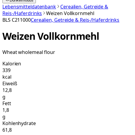
Dunkelmodus
Lebensmitteldatenbank
Cerealien, Getreide &
Reis-/Haferdrinks
Weizen Vollkornmehl
BLS
C211000
Cerealien, Getreide & Reis-/Haferdrinks
Weizen Vollkornmehl
Wheat wholemeal flour
Kalorien
339
kcal
Eiweiß
12,8
g
Fett
1,8
g
Kohlenhydrate
61,8