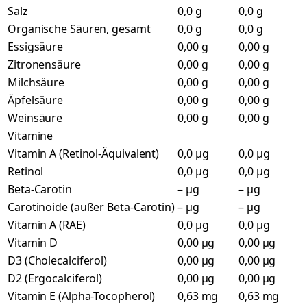
Salz
0,0 g
0,0 g
Organische Säuren, gesamt
0,0 g
0,0 g
Essigsäure
0,00 g
0,00 g
Zitronensäure
0,00 g
0,00 g
Milchsäure
0,00 g
0,00 g
Äpfelsäure
0,00 g
0,00 g
Weinsäure
0,00 g
0,00 g
Vitamine
Vitamin A (Retinol-Äquivalent)
0,0 µg
0,0 µg
Retinol
0,0 µg
0,0 µg
Beta-Carotin
– µg
– µg
Carotinoide (außer Beta-Carotin)
– µg
– µg
Vitamin A (RAE)
0,0 µg
0,0 µg
Vitamin D
0,00 µg
0,00 µg
D3 (Cholecalciferol)
0,00 µg
0,00 µg
D2 (Ergocalciferol)
0,00 µg
0,00 µg
Vitamin E (Alpha-Tocopherol)
0,63 mg
0,63 mg