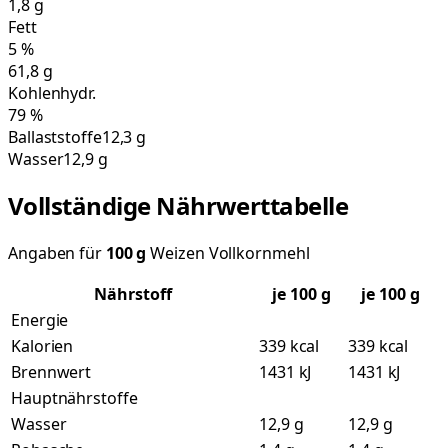
1,8
g
Fett
5
%
61,8
g
Kohlenhydr.
79
%
Ballaststoffe
12,3 g
Wasser
12,9 g
Vollständige Nährwerttabelle
Angaben für
100
g
Weizen Vollkornmehl
Nährstoff
je
100
g
je 100 g
Energie
Kalorien
339 kcal
339 kcal
Brennwert
1431 kJ
1431 kJ
Hauptnährstoffe
Wasser
12,9 g
12,9 g