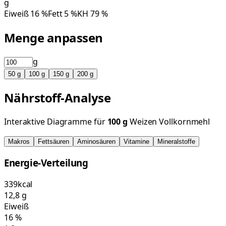
g
Eiweiß
16
%
Fett
5
%
KH
79
%
Menge anpassen
g
50
g
100
g
150
g
200
g
Nährstoff-Analyse
Interaktive Diagramme für
100
g
Weizen Vollkornmehl
Makros
Fettsäuren
Aminosäuren
Vitamine
Mineralstoffe
Energie-Verteilung
339
kcal
12,8
g
Eiweiß
16
%