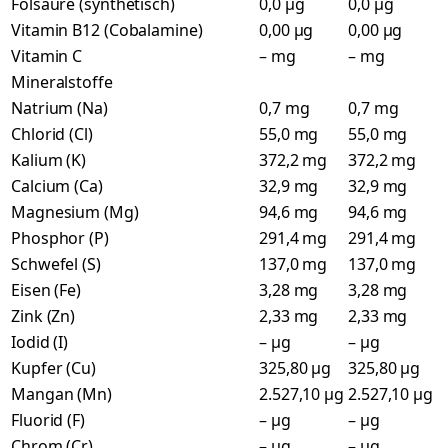
Folsäure (synthetisch)
0,0 µg
0,0 µg
Vitamin B12 (Cobalamine)
0,00 µg
0,00 µg
Vitamin C
– mg
– mg
Mineralstoffe
Natrium (Na)
0,7 mg
0,7 mg
Chlorid (Cl)
55,0 mg
55,0 mg
Kalium (K)
372,2 mg
372,2 mg
Calcium (Ca)
32,9 mg
32,9 mg
Magnesium (Mg)
94,6 mg
94,6 mg
Phosphor (P)
291,4 mg
291,4 mg
Schwefel (S)
137,0 mg
137,0 mg
Eisen (Fe)
3,28 mg
3,28 mg
Zink (Zn)
2,33 mg
2,33 mg
Iodid (I)
– µg
– µg
Kupfer (Cu)
325,80 µg
325,80 µg
Mangan (Mn)
2.527,10 µg
2.527,10 µg
Fluorid (F)
– µg
– µg
Chrom (Cr)
– µg
– µg