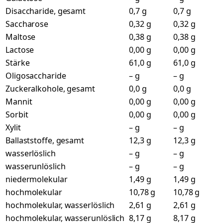
Disaccharide, gesamt
0,7 g
0,7 g
Saccharose
0,32 g
0,32 g
Maltose
0,38 g
0,38 g
Lactose
0,00 g
0,00 g
Stärke
61,0 g
61,0 g
Oligosaccharide
– g
– g
Zuckeralkohole, gesamt
0,0 g
0,0 g
Mannit
0,00 g
0,00 g
Sorbit
0,00 g
0,00 g
Xylit
– g
– g
Ballaststoffe, gesamt
12,3 g
12,3 g
wasserlöslich
– g
– g
wasserunlöslich
– g
– g
niedermolekular
1,49 g
1,49 g
hochmolekular
10,78 g
10,78 g
hochmolekular, wasserlöslich
2,61 g
2,61 g
hochmolekular, wasserunlöslich
8,17 g
8,17 g