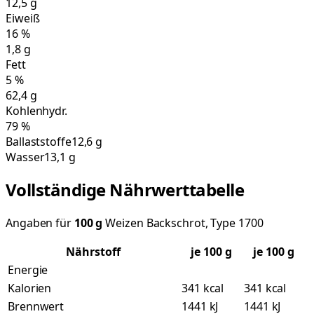
12,5
g
Eiweiß
16
%
1,8
g
Fett
5
%
62,4
g
Kohlenhydr.
79
%
Ballaststoffe
12,6 g
Wasser
13,1 g
Vollständige Nährwerttabelle
Angaben für
100
g
Weizen Backschrot, Type 1700
Nährstoff
je
100
g
je 100 g
Energie
Kalorien
341 kcal
341 kcal
Brennwert
1441 kJ
1441 kJ