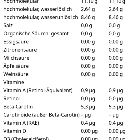
hochmolekular
11,10 g
11,10 g
hochmolekular, wasserlöslich
2,64 g
2,64 g
hochmolekular, wasserunlöslich
8,46 g
8,46 g
Salz
0,0 g
0,0 g
Organische Säuren, gesamt
0,0 g
0,0 g
Essigsäure
0,00 g
0,00 g
Zitronensäure
0,00 g
0,00 g
Milchsäure
0,00 g
0,00 g
Äpfelsäure
0,00 g
0,00 g
Weinsäure
0,00 g
0,00 g
Vitamine
Vitamin A (Retinol-Äquivalent)
0,9 µg
0,9 µg
Retinol
0,0 µg
0,0 µg
Beta-Carotin
5,3 µg
5,3 µg
Carotinoide (außer Beta-Carotin)
– µg
– µg
Vitamin A (RAE)
0,4 µg
0,4 µg
Vitamin D
0,00 µg
0,00 µg
D3 (Cholecalciferol)
0,00 µg
0,00 µg