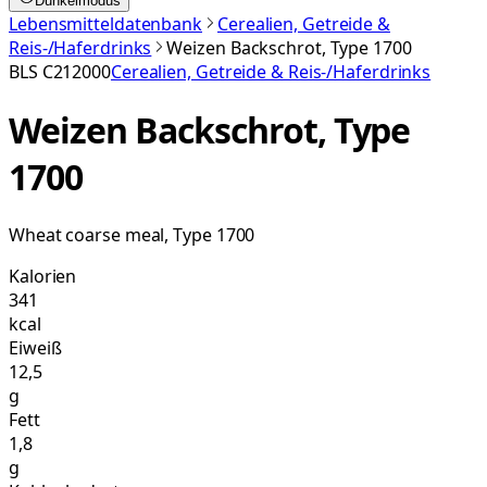
Dunkelmodus
Lebensmitteldatenbank
Cerealien, Getreide &
Reis-/Haferdrinks
Weizen Backschrot, Type 1700
BLS
C212000
Cerealien, Getreide & Reis-/Haferdrinks
Weizen Backschrot, Type
1700
Wheat coarse meal, Type 1700
Kalorien
341
kcal
Eiweiß
12,5
g
Fett
1,8
g