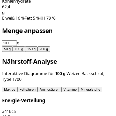
Kohlenhydrate
62,4
g
Eiweiß
16
%
Fett
5
%
KH
79
%
Menge anpassen
g
50
g
100
g
150
g
200
g
Nährstoff-Analyse
Interaktive Diagramme für
100
g
Weizen Backschrot,
Type 1700
Makros
Fettsäuren
Aminosäuren
Vitamine
Mineralstoffe
Energie-Verteilung
341
kcal