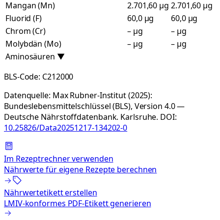
Mangan (Mn)
2.701,60 µg
2.701,60 µg
Fluorid (F)
60,0 µg
60,0 µg
Chrom (Cr)
– µg
– µg
Molybdän (Mo)
– µg
– µg
Aminosäuren
▼
BLS-Code:
C212000
Datenquelle:
Max Rubner-Institut (2025):
Bundeslebensmittelschlüssel (BLS), Version 4.0 —
Deutsche Nährstoffdatenbank. Karlsruhe.
DOI:
10.25826/Data20251217-134202-0
Im Rezeptrechner verwenden
Nährwerte für eigene Rezepte berechnen
Nährwertetikett erstellen
LMIV-konformes PDF-Etikett generieren