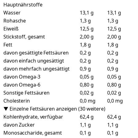
Hauptnährstoffe
Wasser
13,1 g
13,1 g
Rohasche
1,3 g
1,3 g
Eiweiß
12,5 g
12,5 g
Stickstoff, gesamt
2,00 g
2,00 g
Fett
1,8 g
1,8 g
davon gesättigte Fettsäuren
0,2 g
0,2 g
davon einfach ungesättigt
0,2 g
0,2 g
davon mehrfach ungesättigt
0,9 g
0,9 g
davon Omega-3
0,05 g
0,05 g
davon Omega-6
0,80 g
0,80 g
Sonstige Fettsäuren
0,02 g
0,02 g
Cholesterin
0,0 mg
0,0 mg
▼ Einzelne Fettsäuren anzeigen (30 weitere)
Kohlenhydrate, verfügbar
62,4 g
62,4 g
davon Zucker
1,1 g
1,1 g
Monosaccharide, gesamt
0,1 g
0,1 g