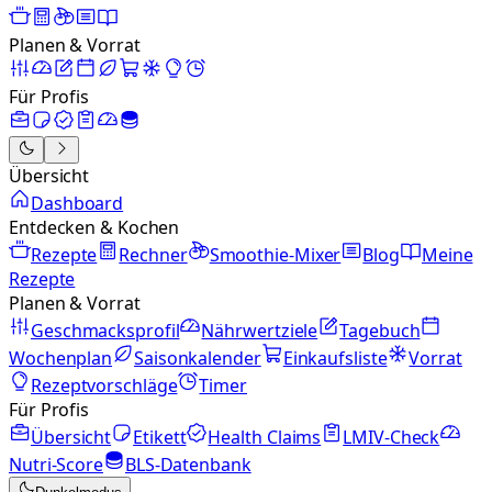
Planen & Vorrat
Für Profis
Übersicht
Dashboard
Entdecken & Kochen
Rezepte
Rechner
Smoothie-Mixer
Blog
Meine
Rezepte
Planen & Vorrat
Geschmacksprofil
Nährwertziele
Tagebuch
Wochenplan
Saisonkalender
Einkaufsliste
Vorrat
Rezeptvorschläge
Timer
Für Profis
Übersicht
Etikett
Health Claims
LMIV-Check
Nutri-Score
BLS-Datenbank