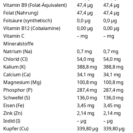
Vitamin B9 (Folat-Äquivalent)
47,4 µg
47,4 µg
Folat (Nahrung)
47,4 µg
47,4 µg
Folsäure (synthetisch)
0,0 µg
0,0 µg
Vitamin B12 (Cobalamine)
0,00 µg
0,00 µg
Vitamin C
– mg
– mg
Mineralstoffe
Natrium (Na)
0,7 mg
0,7 mg
Chlorid (Cl)
54,0 mg
54,0 mg
Kalium (K)
388,8 mg
388,8 mg
Calcium (Ca)
34,1 mg
34,1 mg
Magnesium (Mg)
100,8 mg
100,8 mg
Phosphor (P)
287,4 mg
287,4 mg
Schwefel (S)
136,0 mg
136,0 mg
Eisen (Fe)
3,45 mg
3,45 mg
Zink (Zn)
2,14 mg
2,14 mg
Iodid (I)
– µg
– µg
Kupfer (Cu)
339,80 µg
339,80 µg