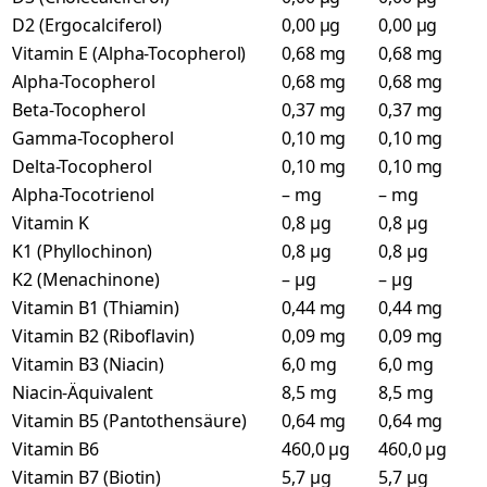
D2 (Ergocalciferol)
0,00 µg
0,00 µg
Vitamin E (Alpha-Tocopherol)
0,68 mg
0,68 mg
Alpha-Tocopherol
0,68 mg
0,68 mg
Beta-Tocopherol
0,37 mg
0,37 mg
Gamma-Tocopherol
0,10 mg
0,10 mg
Delta-Tocopherol
0,10 mg
0,10 mg
Alpha-Tocotrienol
– mg
– mg
Vitamin K
0,8 µg
0,8 µg
K1 (Phyllochinon)
0,8 µg
0,8 µg
K2 (Menachinone)
– µg
– µg
Vitamin B1 (Thiamin)
0,44 mg
0,44 mg
Vitamin B2 (Riboflavin)
0,09 mg
0,09 mg
Vitamin B3 (Niacin)
6,0 mg
6,0 mg
Niacin-Äquivalent
8,5 mg
8,5 mg
Vitamin B5 (Pantothensäure)
0,64 mg
0,64 mg
Vitamin B6
460,0 µg
460,0 µg
Vitamin B7 (Biotin)
5,7 µg
5,7 µg