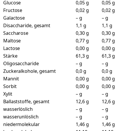
Glucose
0,05 g
0,05 g
Fructose
0,02 g
0,02 g
Galactose
– g
– g
Disaccharide, gesamt
1,1 g
1,1 g
Saccharose
0,30 g
0,30 g
Maltose
0,77 g
0,77 g
Lactose
0,00 g
0,00 g
Stärke
61,3 g
61,3 g
Oligosaccharide
– g
– g
Zuckeralkohole, gesamt
0,0 g
0,0 g
Mannit
0,00 g
0,00 g
Sorbit
0,00 g
0,00 g
Xylit
– g
– g
Ballaststoffe, gesamt
12,6 g
12,6 g
wasserlöslich
– g
– g
wasserunlöslich
– g
– g
niedermolekular
1,46 g
1,46 g