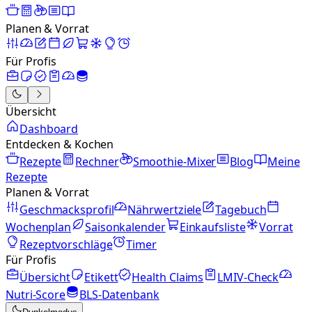
Planen & Vorrat
Für Profis
Übersicht
Dashboard
Entdecken & Kochen
Rezepte
Rechner
Smoothie-Mixer
Blog
Meine
Rezepte
Planen & Vorrat
Geschmacksprofil
Nährwertziele
Tagebuch
Wochenplan
Saisonkalender
Einkaufsliste
Vorrat
Rezeptvorschläge
Timer
Für Profis
Übersicht
Etikett
Health Claims
LMIV-Check
Nutri-Score
BLS-Datenbank