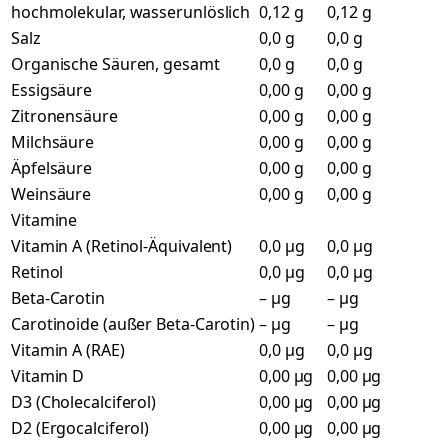
hochmolekular, wasserunlöslich
0,12 g
0,12 g
Salz
0,0 g
0,0 g
Organische Säuren, gesamt
0,0 g
0,0 g
Essigsäure
0,00 g
0,00 g
Zitronensäure
0,00 g
0,00 g
Milchsäure
0,00 g
0,00 g
Äpfelsäure
0,00 g
0,00 g
Weinsäure
0,00 g
0,00 g
Vitamine
Vitamin A (Retinol-Äquivalent)
0,0 µg
0,0 µg
Retinol
0,0 µg
0,0 µg
Beta-Carotin
– µg
– µg
Carotinoide (außer Beta-Carotin)
– µg
– µg
Vitamin A (RAE)
0,0 µg
0,0 µg
Vitamin D
0,00 µg
0,00 µg
D3 (Cholecalciferol)
0,00 µg
0,00 µg
D2 (Ergocalciferol)
0,00 µg
0,00 µg