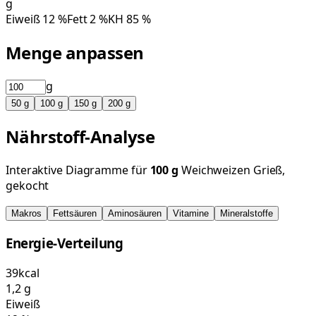
g
Eiweiß
12
%
Fett
2
%
KH
85
%
Menge anpassen
g
50
g
100
g
150
g
200
g
Nährstoff-Analyse
Interaktive Diagramme für
100
g
Weichweizen Grieß,
gekocht
Makros
Fettsäuren
Aminosäuren
Vitamine
Mineralstoffe
Energie-Verteilung
39
kcal
1,2
g
Eiweiß