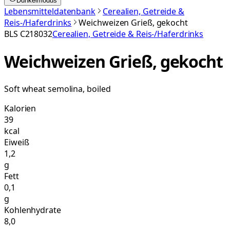
Dunkelmodus
Lebensmitteldatenbank
Cerealien, Getreide &
Reis-/Haferdrinks
Weichweizen Grieß, gekocht
BLS
C218032
Cerealien, Getreide & Reis-/Haferdrinks
Weichweizen Grieß, gekocht
Soft wheat semolina, boiled
Kalorien
39
kcal
Eiweiß
1,2
g
Fett
0,1
g
Kohlenhydrate
8,0