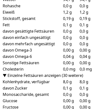
Rohasche
0,0 g
0,0 g
Eiweiß
1,2 g
1,2 g
Stickstoff, gesamt
0,19 g
0,19 g
Fett
0,1 g
0,1 g
davon gesättigte Fettsäuren
0,0 g
0,0 g
davon einfach ungesättigt
0,0 g
0,0 g
davon mehrfach ungesättigt
0,0 g
0,0 g
davon Omega-3
0,00 g
0,00 g
davon Omega-6
0,04 g
0,04 g
Sonstige Fettsäuren
0,00 g
0,00 g
Cholesterin
0,0 mg
0,0 mg
▼ Einzelne Fettsäuren anzeigen (30 weitere)
Kohlenhydrate, verfügbar
8,0 g
8,0 g
davon Zucker
0,1 g
0,1 g
Monosaccharide, gesamt
0,0 g
0,0 g
Glucose
0,00 g
0,00 g
Fructose
0,00 g
0,00 g