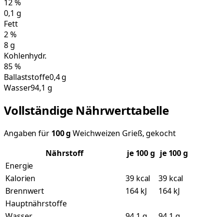
12
%
0,1
g
Fett
2
%
8
g
Kohlenhydr.
85
%
Ballaststoffe
0,4 g
Wasser
94,1 g
Vollständige Nährwerttabelle
Angaben für
100
g
Weichweizen Grieß, gekocht
Nährstoff
je
100
g
je 100 g
Energie
Kalorien
39 kcal
39 kcal
Brennwert
164 kJ
164 kJ
Hauptnährstoffe
Wasser
94,1 g
94,1 g