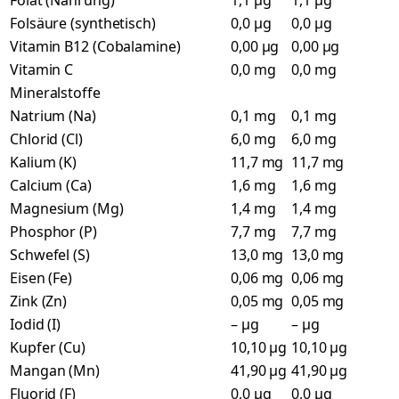
Folat (Nahrung)
1,1 µg
1,1 µg
Folsäure (synthetisch)
0,0 µg
0,0 µg
Vitamin B12 (Cobalamine)
0,00 µg
0,00 µg
Vitamin C
0,0 mg
0,0 mg
Mineralstoffe
Natrium (Na)
0,1 mg
0,1 mg
Chlorid (Cl)
6,0 mg
6,0 mg
Kalium (K)
11,7 mg
11,7 mg
Calcium (Ca)
1,6 mg
1,6 mg
Magnesium (Mg)
1,4 mg
1,4 mg
Phosphor (P)
7,7 mg
7,7 mg
Schwefel (S)
13,0 mg
13,0 mg
Eisen (Fe)
0,06 mg
0,06 mg
Zink (Zn)
0,05 mg
0,05 mg
Iodid (I)
– µg
– µg
Kupfer (Cu)
10,10 µg
10,10 µg
Mangan (Mn)
41,90 µg
41,90 µg
Fluorid (F)
0,0 µg
0,0 µg