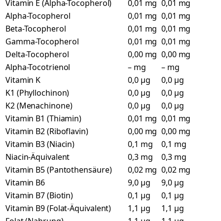
Vitamin E (Alpha-Tocopherol)
0,01 mg
0,01 mg
Alpha-Tocopherol
0,01 mg
0,01 mg
Beta-Tocopherol
0,01 mg
0,01 mg
Gamma-Tocopherol
0,01 mg
0,01 mg
Delta-Tocopherol
0,00 mg
0,00 mg
Alpha-Tocotrienol
– mg
– mg
Vitamin K
0,0 µg
0,0 µg
K1 (Phyllochinon)
0,0 µg
0,0 µg
K2 (Menachinone)
0,0 µg
0,0 µg
Vitamin B1 (Thiamin)
0,01 mg
0,01 mg
Vitamin B2 (Riboflavin)
0,00 mg
0,00 mg
Vitamin B3 (Niacin)
0,1 mg
0,1 mg
Niacin-Äquivalent
0,3 mg
0,3 mg
Vitamin B5 (Pantothensäure)
0,02 mg
0,02 mg
Vitamin B6
9,0 µg
9,0 µg
Vitamin B7 (Biotin)
0,1 µg
0,1 µg
Vitamin B9 (Folat-Äquivalent)
1,1 µg
1,1 µg