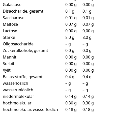
Galactose
0,00 g
0,00 g
Disaccharide, gesamt
0,1 g
0,1 g
Saccharose
0,01 g
0,01 g
Maltose
0,07 g
0,07 g
Lactose
0,00 g
0,00 g
Stärke
8,0 g
8,0 g
Oligosaccharide
– g
– g
Zuckeralkohole, gesamt
0,0 g
0,0 g
Mannit
0,00 g
0,00 g
Sorbit
0,00 g
0,00 g
Xylit
0,00 g
0,00 g
Ballaststoffe, gesamt
0,4 g
0,4 g
wasserlöslich
– g
– g
wasserunlöslich
– g
– g
niedermolekular
0,14 g
0,14 g
hochmolekular
0,30 g
0,30 g
hochmolekular, wasserlöslich
0,18 g
0,18 g