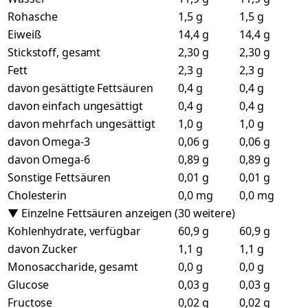
Rohasche
1,5 g
1,5 g
Eiweiß
14,4 g
14,4 g
Stickstoff, gesamt
2,30 g
2,30 g
Fett
2,3 g
2,3 g
davon gesättigte Fettsäuren
0,4 g
0,4 g
davon einfach ungesättigt
0,4 g
0,4 g
davon mehrfach ungesättigt
1,0 g
1,0 g
davon Omega-3
0,06 g
0,06 g
davon Omega-6
0,89 g
0,89 g
Sonstige Fettsäuren
0,01 g
0,01 g
Cholesterin
0,0 mg
0,0 mg
▼ Einzelne Fettsäuren anzeigen (30 weitere)
Kohlenhydrate, verfügbar
60,9 g
60,9 g
davon Zucker
1,1 g
1,1 g
Monosaccharide, gesamt
0,0 g
0,0 g
Glucose
0,03 g
0,03 g
Fructose
0,02 g
0,02 g