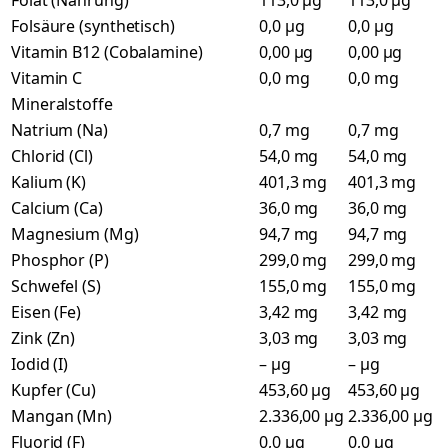
Folat (Nahrung)
113,0 µg
113,0 µg
Folsäure (synthetisch)
0,0 µg
0,0 µg
Vitamin B12 (Cobalamine)
0,00 µg
0,00 µg
Vitamin C
0,0 mg
0,0 mg
Mineralstoffe
Natrium (Na)
0,7 mg
0,7 mg
Chlorid (Cl)
54,0 mg
54,0 mg
Kalium (K)
401,3 mg
401,3 mg
Calcium (Ca)
36,0 mg
36,0 mg
Magnesium (Mg)
94,7 mg
94,7 mg
Phosphor (P)
299,0 mg
299,0 mg
Schwefel (S)
155,0 mg
155,0 mg
Eisen (Fe)
3,42 mg
3,42 mg
Zink (Zn)
3,03 mg
3,03 mg
Iodid (I)
– µg
– µg
Kupfer (Cu)
453,60 µg
453,60 µg
Mangan (Mn)
2.336,00 µg
2.336,00 µg
Fluorid (F)
0,0 µg
0,0 µg