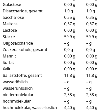
Galactose
0,00 g
0,00 g
Disaccharide, gesamt
1,0 g
1,0 g
Saccharose
0,35 g
0,35 g
Maltose
0,67 g
0,67 g
Lactose
0,00 g
0,00 g
Stärke
59,9 g
59,9 g
Oligosaccharide
– g
– g
Zuckeralkohole, gesamt
0,0 g
0,0 g
Mannit
0,00 g
0,00 g
Sorbit
0,00 g
0,00 g
Xylit
0,00 g
0,00 g
Ballaststoffe, gesamt
11,8 g
11,8 g
wasserlöslich
– g
– g
wasserunlöslich
– g
– g
niedermolekular
2,58 g
2,58 g
hochmolekular
– g
– g
hochmolekular, wasserlöslich
4,40 g
4,40 g