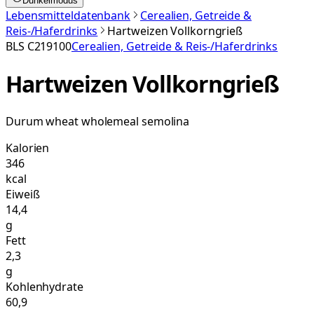
Dunkelmodus
Lebensmitteldatenbank
Cerealien, Getreide &
Reis-/Haferdrinks
Hartweizen Vollkorngrieß
BLS
C219100
Cerealien, Getreide & Reis-/Haferdrinks
Hartweizen Vollkorngrieß
Durum wheat wholemeal semolina
Kalorien
346
kcal
Eiweiß
14,4
g
Fett
2,3
g
Kohlenhydrate
60,9