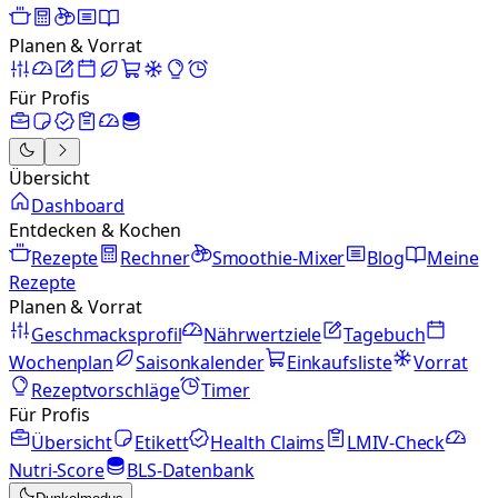
Planen & Vorrat
Für Profis
Übersicht
Dashboard
Entdecken & Kochen
Rezepte
Rechner
Smoothie-Mixer
Blog
Meine
Rezepte
Planen & Vorrat
Geschmacksprofil
Nährwertziele
Tagebuch
Wochenplan
Saisonkalender
Einkaufsliste
Vorrat
Rezeptvorschläge
Timer
Für Profis
Übersicht
Etikett
Health Claims
LMIV-Check
Nutri-Score
BLS-Datenbank