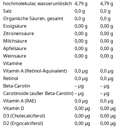
hochmolekular, wasserunlöslich
4,79 g
4,79 g
Salz
0,0 g
0,0 g
Organische Säuren, gesamt
0,0 g
0,0 g
Essigsäure
0,00 g
0,00 g
Zitronensäure
0,00 g
0,00 g
Milchsäure
0,00 g
0,00 g
Äpfelsäure
0,00 g
0,00 g
Weinsäure
0,00 g
0,00 g
Vitamine
Vitamin A (Retinol-Äquivalent)
0,0 µg
0,0 µg
Retinol
0,0 µg
0,0 µg
Beta-Carotin
– µg
– µg
Carotinoide (außer Beta-Carotin)
– µg
– µg
Vitamin A (RAE)
0,0 µg
0,0 µg
Vitamin D
0,00 µg
0,00 µg
D3 (Cholecalciferol)
0,00 µg
0,00 µg
D2 (Ergocalciferol)
0,00 µg
0,00 µg