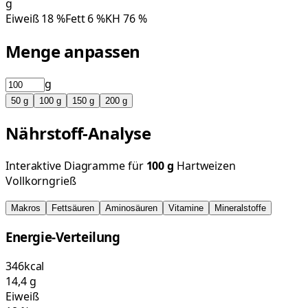
g
Eiweiß
18
%
Fett
6
%
KH
76
%
Menge anpassen
g
50
g
100
g
150
g
200
g
Nährstoff-Analyse
Interaktive Diagramme für
100
g
Hartweizen
Vollkorngrieß
Makros
Fettsäuren
Aminosäuren
Vitamine
Mineralstoffe
Energie-Verteilung
346
kcal
14,4
g
Eiweiß