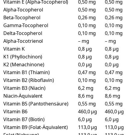
Vitamin E (Alpha-Tocopherol)
0,50 mg
0,50 mg
Alpha-Tocopherol
0,50 mg
0,50 mg
Beta-Tocopherol
0,26 mg
0,26 mg
Gamma-Tocopherol
0,10 mg
0,10 mg
Delta-Tocopherol
0,10 mg
0,10 mg
Alpha-Tocotrienol
– mg
– mg
Vitamin K
0,8 µg
0,8 µg
K1 (Phyllochinon)
0,8 µg
0,8 µg
K2 (Menachinone)
0,0 µg
0,0 µg
Vitamin B1 (Thiamin)
0,47 mg
0,47 mg
Vitamin B2 (Riboflavin)
0,10 mg
0,10 mg
Vitamin B3 (Niacin)
6,2 mg
6,2 mg
Niacin-Äquivalent
8,6 mg
8,6 mg
Vitamin B5 (Pantothensäure)
0,55 mg
0,55 mg
Vitamin B6
460,0 µg
460,0 µg
Vitamin B7 (Biotin)
6,0 µg
6,0 µg
Vitamin B9 (Folat-Äquivalent)
113,0 µg
113,0 µg