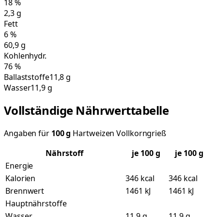
18
%
2,3
g
Fett
6
%
60,9
g
Kohlenhydr.
76
%
Ballaststoffe
11,8 g
Wasser
11,9 g
Vollständige Nährwerttabelle
Angaben für
100
g
Hartweizen Vollkorngrieß
Nährstoff
je
100
g
je 100 g
Energie
Kalorien
346 kcal
346 kcal
Brennwert
1461 kJ
1461 kJ
Hauptnährstoffe
Wasser
11,9 g
11,9 g