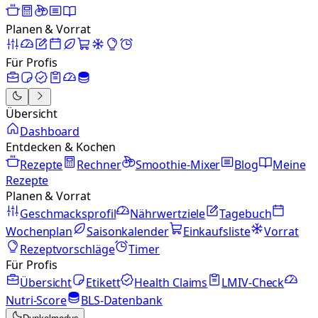
Planen & Vorrat
Für Profis
Übersicht
Dashboard
Entdecken & Kochen
Rezepte
Rechner
Smoothie-Mixer
Blog
Meine
Rezepte
Planen & Vorrat
Geschmacksprofil
Nährwertziele
Tagebuch
Wochenplan
Saisonkalender
Einkaufsliste
Vorrat
Rezeptvorschläge
Timer
Für Profis
Übersicht
Etikett
Health Claims
LMIV-Check
Nutri-Score
BLS-Datenbank