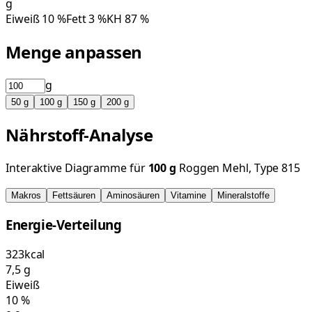
g
Eiweiß
10
%
Fett
3
%
KH
87
%
Menge anpassen
g
50
g
100
g
150
g
200
g
Nährstoff-Analyse
Interaktive Diagramme für
100
g
Roggen Mehl, Type 815
Makros
Fettsäuren
Aminosäuren
Vitamine
Mineralstoffe
Energie-Verteilung
323
kcal
7,5
g
Eiweiß
10
%