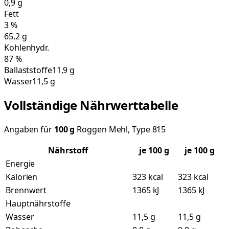
0,9
g
Fett
3
%
65,2
g
Kohlenhydr.
87
%
Ballaststoffe
11,9 g
Wasser
11,5 g
Vollständige Nährwerttabelle
Angaben für
100
g
Roggen Mehl, Type 815
Nährstoff
je
100
g
je 100 g
Energie
Kalorien
323 kcal
323 kcal
Brennwert
1365 kJ
1365 kJ
Hauptnährstoffe
Wasser
11,5 g
11,5 g