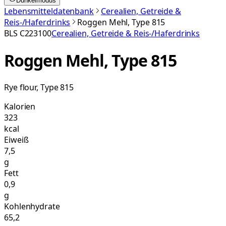
Dunkelmodus
Lebensmitteldatenbank
Cerealien, Getreide &
Reis-/Haferdrinks
Roggen Mehl, Type 815
BLS
C223100
Cerealien, Getreide & Reis-/Haferdrinks
Roggen Mehl, Type 815
Rye flour, Type 815
Kalorien
323
kcal
Eiweiß
7,5
g
Fett
0,9
g
Kohlenhydrate
65,2