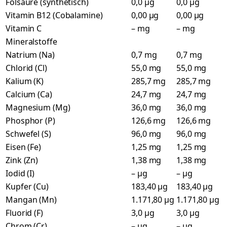
Folsäure (synthetisch)
0,0 µg
0,0 µg
Vitamin B12 (Cobalamine)
0,00 µg
0,00 µg
Vitamin C
– mg
– mg
Mineralstoffe
Natrium (Na)
0,7 mg
0,7 mg
Chlorid (Cl)
55,0 mg
55,0 mg
Kalium (K)
285,7 mg
285,7 mg
Calcium (Ca)
24,7 mg
24,7 mg
Magnesium (Mg)
36,0 mg
36,0 mg
Phosphor (P)
126,6 mg
126,6 mg
Schwefel (S)
96,0 mg
96,0 mg
Eisen (Fe)
1,25 mg
1,25 mg
Zink (Zn)
1,38 mg
1,38 mg
Iodid (I)
– µg
– µg
Kupfer (Cu)
183,40 µg
183,40 µg
Mangan (Mn)
1.171,80 µg
1.171,80 µg
Fluorid (F)
3,0 µg
3,0 µg
Chrom (Cr)
– µg
– µg