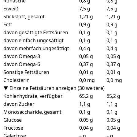
Rohasche
0,8 g
0,8 g
Eiweiß
7,5 g
7,5 g
Stickstoff, gesamt
1,21 g
1,21 g
Fett
0,9 g
0,9 g
davon gesättigte Fettsäuren
0,1 g
0,1 g
davon einfach ungesättigt
0,1 g
0,1 g
davon mehrfach ungesättigt
0,4 g
0,4 g
davon Omega-3
0,05 g
0,05 g
davon Omega-6
0,37 g
0,37 g
Sonstige Fettsäuren
0,01 g
0,01 g
Cholesterin
0,0 mg
0,0 mg
▼ Einzelne Fettsäuren anzeigen (30 weitere)
Kohlenhydrate, verfügbar
65,2 g
65,2 g
davon Zucker
1,1 g
1,1 g
Monosaccharide, gesamt
0,1 g
0,1 g
Glucose
0,05 g
0,05 g
Fructose
0,04 g
0,04 g
Galactose
– g
– g