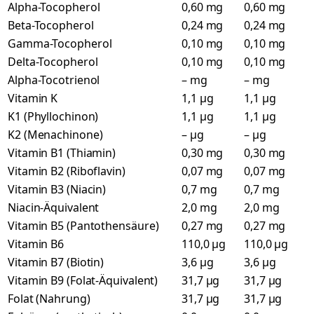
Alpha-Tocopherol
0,60 mg
0,60 mg
Beta-Tocopherol
0,24 mg
0,24 mg
Gamma-Tocopherol
0,10 mg
0,10 mg
Delta-Tocopherol
0,10 mg
0,10 mg
Alpha-Tocotrienol
– mg
– mg
Vitamin K
1,1 µg
1,1 µg
K1 (Phyllochinon)
1,1 µg
1,1 µg
K2 (Menachinone)
– µg
– µg
Vitamin B1 (Thiamin)
0,30 mg
0,30 mg
Vitamin B2 (Riboflavin)
0,07 mg
0,07 mg
Vitamin B3 (Niacin)
0,7 mg
0,7 mg
Niacin-Äquivalent
2,0 mg
2,0 mg
Vitamin B5 (Pantothensäure)
0,27 mg
0,27 mg
Vitamin B6
110,0 µg
110,0 µg
Vitamin B7 (Biotin)
3,6 µg
3,6 µg
Vitamin B9 (Folat-Äquivalent)
31,7 µg
31,7 µg
Folat (Nahrung)
31,7 µg
31,7 µg