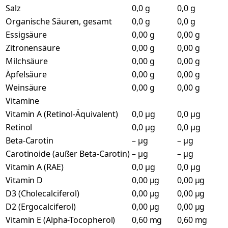
Salz
0,0 g
0,0 g
Organische Säuren, gesamt
0,0 g
0,0 g
Essigsäure
0,00 g
0,00 g
Zitronensäure
0,00 g
0,00 g
Milchsäure
0,00 g
0,00 g
Äpfelsäure
0,00 g
0,00 g
Weinsäure
0,00 g
0,00 g
Vitamine
Vitamin A (Retinol-Äquivalent)
0,0 µg
0,0 µg
Retinol
0,0 µg
0,0 µg
Beta-Carotin
– µg
– µg
Carotinoide (außer Beta-Carotin)
– µg
– µg
Vitamin A (RAE)
0,0 µg
0,0 µg
Vitamin D
0,00 µg
0,00 µg
D3 (Cholecalciferol)
0,00 µg
0,00 µg
D2 (Ergocalciferol)
0,00 µg
0,00 µg
Vitamin E (Alpha-Tocopherol)
0,60 mg
0,60 mg