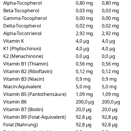
Alpha-Tocopherol
0,80 mg
0,80 mg
Beta-Tocopherol
0,03 mg
0,03 mg
Gamma-Tocopherol
0,00 mg
0,00 mg
Delta-Tocopherol
0,02 mg
0,02 mg
Alpha-Tocotrienol
2,92 mg
2,92 mg
Vitamin K
4,0 µg
4,0 µg
K1 (Phyllochinon)
4,0 µg
4,0 µg
K2 (Menachinone)
0,0 µg
0,0 µg
Vitamin B1 (Thiamin)
0,56 mg
0,56 mg
Vitamin B2 (Riboflavin)
0,12 mg
0,12 mg
Vitamin B3 (Niacin)
0,9 mg
0,9 mg
Niacin-Äquivalent
5,0 mg
5,0 mg
Vitamin B5 (Pantothensäure)
1,09 mg
1,09 mg
Vitamin B6
200,0 µg
200,0 µg
Vitamin B7 (Biotin)
20,0 µg
20,0 µg
Vitamin B9 (Folat-Äquivalent)
92,8 µg
92,8 µg
Folat (Nahrung)
92,8 µg
92,8 µg