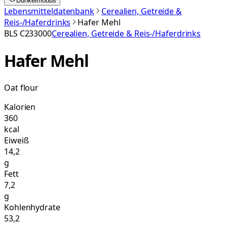
Dunkelmodus
Lebensmitteldatenbank
Cerealien, Getreide &
Reis-/Haferdrinks
Hafer Mehl
BLS
C233000
Cerealien, Getreide & Reis-/Haferdrinks
Hafer Mehl
Oat flour
Kalorien
360
kcal
Eiweiß
14,2
g
Fett
7,2
g
Kohlenhydrate
53,2