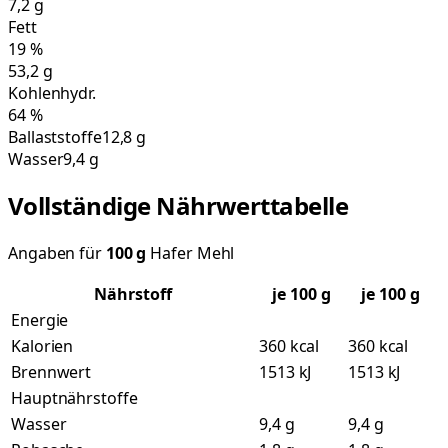
7,2
g
Fett
19
%
53,2
g
Kohlenhydr.
64
%
Ballaststoffe
12,8 g
Wasser
9,4 g
Vollständige Nährwerttabelle
Angaben für
100
g
Hafer Mehl
Nährstoff
je
100
g
je 100 g
Energie
Kalorien
360 kcal
360 kcal
Brennwert
1513 kJ
1513 kJ
Hauptnährstoffe
Wasser
9,4 g
9,4 g