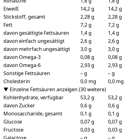
Rohasche
1,8 g
1,8 g
Eiweiß
14,2 g
14,2 g
Stickstoff, gesamt
2,28 g
2,28 g
Fett
7,2 g
7,2 g
davon gesättigte Fettsäuren
1,4 g
1,4 g
davon einfach ungesättigt
2,6 g
2,6 g
davon mehrfach ungesättigt
3,0 g
3,0 g
davon Omega-3
0,08 g
0,08 g
davon Omega-6
2,93 g
2,93 g
Sonstige Fettsäuren
– g
– g
Cholesterin
0,0 mg
0,0 mg
▼ Einzelne Fettsäuren anzeigen (30 weitere)
Kohlenhydrate, verfügbar
53,2 g
53,2 g
davon Zucker
0,6 g
0,6 g
Monosaccharide, gesamt
0,1 g
0,1 g
Glucose
0,07 g
0,07 g
Fructose
0,03 g
0,03 g
Galactose
– g
– g