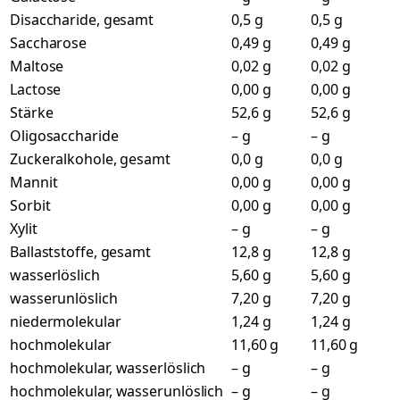
Disaccharide, gesamt
0,5 g
0,5 g
Saccharose
0,49 g
0,49 g
Maltose
0,02 g
0,02 g
Lactose
0,00 g
0,00 g
Stärke
52,6 g
52,6 g
Oligosaccharide
– g
– g
Zuckeralkohole, gesamt
0,0 g
0,0 g
Mannit
0,00 g
0,00 g
Sorbit
0,00 g
0,00 g
Xylit
– g
– g
Ballaststoffe, gesamt
12,8 g
12,8 g
wasserlöslich
5,60 g
5,60 g
wasserunlöslich
7,20 g
7,20 g
niedermolekular
1,24 g
1,24 g
hochmolekular
11,60 g
11,60 g
hochmolekular, wasserlöslich
– g
– g
hochmolekular, wasserunlöslich
– g
– g