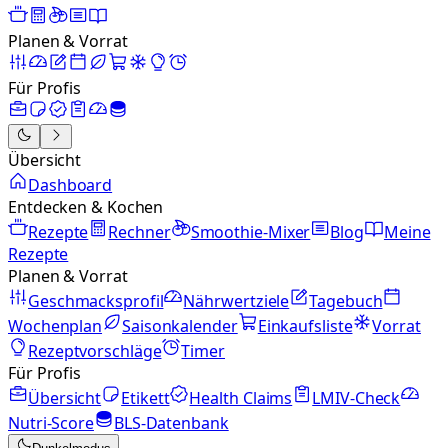
Planen & Vorrat
Für Profis
Übersicht
Dashboard
Entdecken & Kochen
Rezepte
Rechner
Smoothie-Mixer
Blog
Meine
Rezepte
Planen & Vorrat
Geschmacksprofil
Nährwertziele
Tagebuch
Wochenplan
Saisonkalender
Einkaufsliste
Vorrat
Rezeptvorschläge
Timer
Für Profis
Übersicht
Etikett
Health Claims
LMIV-Check
Nutri-Score
BLS-Datenbank