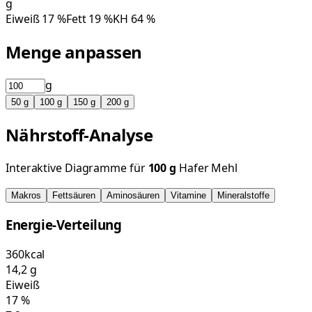
g
Eiweiß
17
%
Fett
19
%
KH
64
%
Menge anpassen
g
50
g
100
g
150
g
200
g
Nährstoff-Analyse
Interaktive Diagramme für
100
g
Hafer Mehl
Makros
Fettsäuren
Aminosäuren
Vitamine
Mineralstoffe
Energie-Verteilung
360
kcal
14,2
g
Eiweiß
17
%