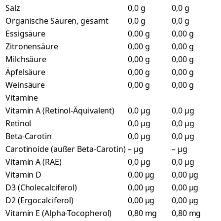
Salz
0,0 g
0,0 g
Organische Säuren, gesamt
0,0 g
0,0 g
Essigsäure
0,00 g
0,00 g
Zitronensäure
0,00 g
0,00 g
Milchsäure
0,00 g
0,00 g
Äpfelsäure
0,00 g
0,00 g
Weinsäure
0,00 g
0,00 g
Vitamine
Vitamin A (Retinol-Äquivalent)
0,0 µg
0,0 µg
Retinol
0,0 µg
0,0 µg
Beta-Carotin
0,0 µg
0,0 µg
Carotinoide (außer Beta-Carotin)
– µg
– µg
Vitamin A (RAE)
0,0 µg
0,0 µg
Vitamin D
0,00 µg
0,00 µg
D3 (Cholecalciferol)
0,00 µg
0,00 µg
D2 (Ergocalciferol)
0,00 µg
0,00 µg
Vitamin E (Alpha-Tocopherol)
0,80 mg
0,80 mg