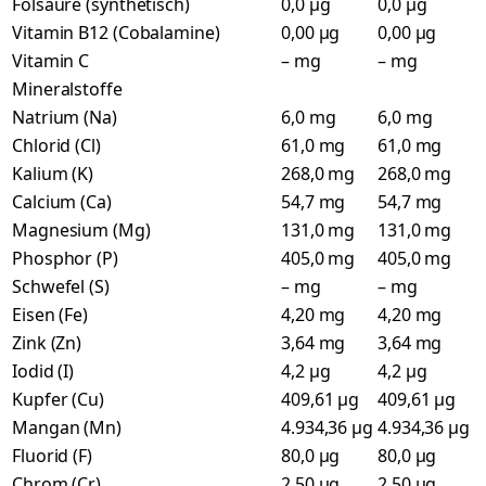
Folsäure (synthetisch)
0,0 µg
0,0 µg
Vitamin B12 (Cobalamine)
0,00 µg
0,00 µg
Vitamin C
– mg
– mg
Mineralstoffe
Natrium (Na)
6,0 mg
6,0 mg
Chlorid (Cl)
61,0 mg
61,0 mg
Kalium (K)
268,0 mg
268,0 mg
Calcium (Ca)
54,7 mg
54,7 mg
Magnesium (Mg)
131,0 mg
131,0 mg
Phosphor (P)
405,0 mg
405,0 mg
Schwefel (S)
– mg
– mg
Eisen (Fe)
4,20 mg
4,20 mg
Zink (Zn)
3,64 mg
3,64 mg
Iodid (I)
4,2 µg
4,2 µg
Kupfer (Cu)
409,61 µg
409,61 µg
Mangan (Mn)
4.934,36 µg
4.934,36 µg
Fluorid (F)
80,0 µg
80,0 µg
Chrom (Cr)
2,50 µg
2,50 µg