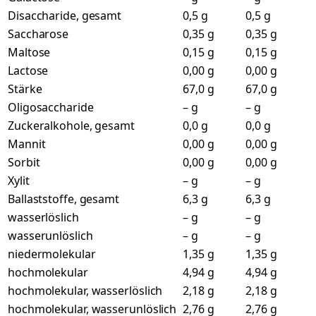
Disaccharide, gesamt
0,5 g
0,5 g
Saccharose
0,35 g
0,35 g
Maltose
0,15 g
0,15 g
Lactose
0,00 g
0,00 g
Stärke
67,0 g
67,0 g
Oligosaccharide
– g
– g
Zuckeralkohole, gesamt
0,0 g
0,0 g
Mannit
0,00 g
0,00 g
Sorbit
0,00 g
0,00 g
Xylit
– g
– g
Ballaststoffe, gesamt
6,3 g
6,3 g
wasserlöslich
– g
– g
wasserunlöslich
– g
– g
niedermolekular
1,35 g
1,35 g
hochmolekular
4,94 g
4,94 g
hochmolekular, wasserlöslich
2,18 g
2,18 g
hochmolekular, wasserunlöslich
2,76 g
2,76 g