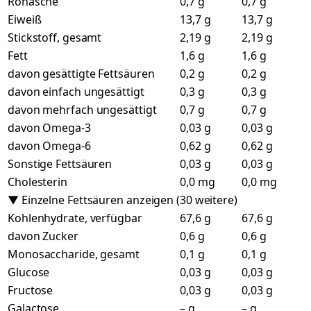
Rohasche
0,7 g
0,7 g
Eiweiß
13,7 g
13,7 g
Stickstoff, gesamt
2,19 g
2,19 g
Fett
1,6 g
1,6 g
davon gesättigte Fettsäuren
0,2 g
0,2 g
davon einfach ungesättigt
0,3 g
0,3 g
davon mehrfach ungesättigt
0,7 g
0,7 g
davon Omega-3
0,03 g
0,03 g
davon Omega-6
0,62 g
0,62 g
Sonstige Fettsäuren
0,03 g
0,03 g
Cholesterin
0,0 mg
0,0 mg
▼ Einzelne Fettsäuren anzeigen (30 weitere)
Kohlenhydrate, verfügbar
67,6 g
67,6 g
davon Zucker
0,6 g
0,6 g
Monosaccharide, gesamt
0,1 g
0,1 g
Glucose
0,03 g
0,03 g
Fructose
0,03 g
0,03 g
Galactose
– g
– g