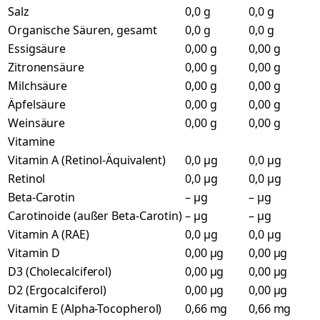
Salz
0,0 g
0,0 g
Organische Säuren, gesamt
0,0 g
0,0 g
Essigsäure
0,00 g
0,00 g
Zitronensäure
0,00 g
0,00 g
Milchsäure
0,00 g
0,00 g
Äpfelsäure
0,00 g
0,00 g
Weinsäure
0,00 g
0,00 g
Vitamine
Vitamin A (Retinol-Äquivalent)
0,0 µg
0,0 µg
Retinol
0,0 µg
0,0 µg
Beta-Carotin
– µg
– µg
Carotinoide (außer Beta-Carotin)
– µg
– µg
Vitamin A (RAE)
0,0 µg
0,0 µg
Vitamin D
0,00 µg
0,00 µg
D3 (Cholecalciferol)
0,00 µg
0,00 µg
D2 (Ergocalciferol)
0,00 µg
0,00 µg
Vitamin E (Alpha-Tocopherol)
0,66 mg
0,66 mg