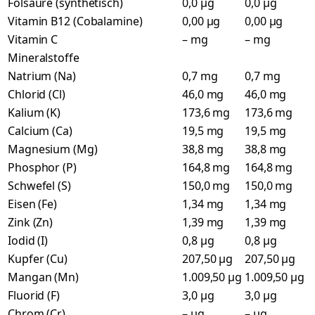
Folsäure (synthetisch)
0,0 µg
0,0 µg
Vitamin B12 (Cobalamine)
0,00 µg
0,00 µg
Vitamin C
– mg
– mg
Mineralstoffe
Natrium (Na)
0,7 mg
0,7 mg
Chlorid (Cl)
46,0 mg
46,0 mg
Kalium (K)
173,6 mg
173,6 mg
Calcium (Ca)
19,5 mg
19,5 mg
Magnesium (Mg)
38,8 mg
38,8 mg
Phosphor (P)
164,8 mg
164,8 mg
Schwefel (S)
150,0 mg
150,0 mg
Eisen (Fe)
1,34 mg
1,34 mg
Zink (Zn)
1,39 mg
1,39 mg
Iodid (I)
0,8 µg
0,8 µg
Kupfer (Cu)
207,50 µg
207,50 µg
Mangan (Mn)
1.009,50 µg
1.009,50 µg
Fluorid (F)
3,0 µg
3,0 µg
Chrom (Cr)
– µg
– µg