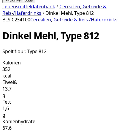
Dunkelmodus
Lebensmitteldatenbank
Cerealien, Getreide &
Reis-/Haferdrinks
Dinkel Mehl, Type 812
BLS
C234100
Cerealien, Getreide & Reis-/Haferdrinks
Dinkel Mehl, Type 812
Spelt flour, Type 812
Kalorien
352
kcal
Eiweiß
13,7
g
Fett
1,6
g
Kohlenhydrate
67,6