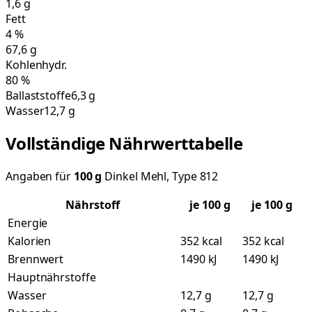
1,6
g
Fett
4
%
67,6
g
Kohlenhydr.
80
%
Ballaststoffe
6,3 g
Wasser
12,7 g
Vollständige Nährwerttabelle
Angaben für
100
g
Dinkel Mehl, Type 812
Nährstoff
je
100
g
je 100 g
Energie
Kalorien
352 kcal
352 kcal
Brennwert
1490 kJ
1490 kJ
Hauptnährstoffe
Wasser
12,7 g
12,7 g