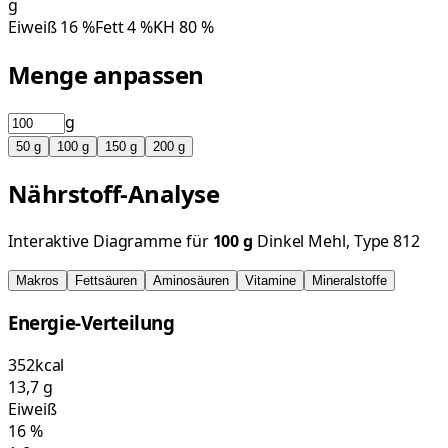
g
Eiweiß
16
%
Fett
4
%
KH
80
%
Menge anpassen
g
50
g
100
g
150
g
200
g
Nährstoff-Analyse
Interaktive Diagramme für
100
g
Dinkel Mehl, Type 812
Makros
Fettsäuren
Aminosäuren
Vitamine
Mineralstoffe
Energie-Verteilung
352
kcal
13,7
g
Eiweiß
16
%