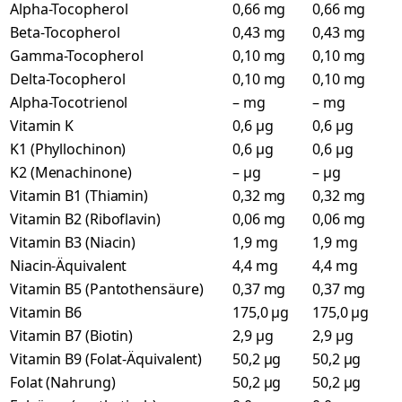
Alpha-Tocopherol
0,66 mg
0,66 mg
Beta-Tocopherol
0,43 mg
0,43 mg
Gamma-Tocopherol
0,10 mg
0,10 mg
Delta-Tocopherol
0,10 mg
0,10 mg
Alpha-Tocotrienol
– mg
– mg
Vitamin K
0,6 µg
0,6 µg
K1 (Phyllochinon)
0,6 µg
0,6 µg
K2 (Menachinone)
– µg
– µg
Vitamin B1 (Thiamin)
0,32 mg
0,32 mg
Vitamin B2 (Riboflavin)
0,06 mg
0,06 mg
Vitamin B3 (Niacin)
1,9 mg
1,9 mg
Niacin-Äquivalent
4,4 mg
4,4 mg
Vitamin B5 (Pantothensäure)
0,37 mg
0,37 mg
Vitamin B6
175,0 µg
175,0 µg
Vitamin B7 (Biotin)
2,9 µg
2,9 µg
Vitamin B9 (Folat-Äquivalent)
50,2 µg
50,2 µg
Folat (Nahrung)
50,2 µg
50,2 µg