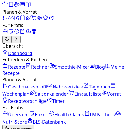
Planen & Vorrat
Für Profis
Übersicht
Dashboard
Entdecken & Kochen
Rezepte
Rechner
Smoothie-Mixer
Blog
Meine
Rezepte
Planen & Vorrat
Geschmacksprofil
Nährwertziele
Tagebuch
Wochenplan
Saisonkalender
Einkaufsliste
Vorrat
Rezeptvorschläge
Timer
Für Profis
Übersicht
Etikett
Health Claims
LMIV-Check
Nutri-Score
BLS-Datenbank