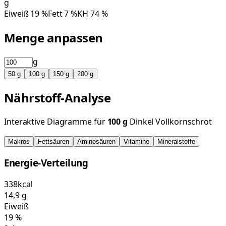
g
Eiweiß
19
%
Fett
7
%
KH
74
%
Menge anpassen
g
50
g
100
g
150
g
200
g
Nährstoff-Analyse
Interaktive Diagramme für
100
g
Dinkel Vollkornschrot
Makros
Fettsäuren
Aminosäuren
Vitamine
Mineralstoffe
Energie-Verteilung
338
kcal
14,9
g
Eiweiß
19
%