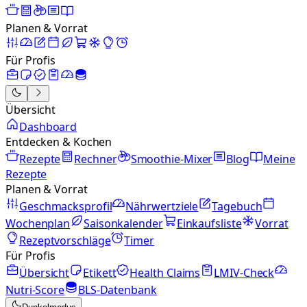
Planen & Vorrat
Für Profis
Übersicht
Dashboard
Entdecken & Kochen
Rezepte
Rechner
Smoothie-Mixer
Blog
Meine
Rezepte
Planen & Vorrat
Geschmacksprofil
Nährwertziele
Tagebuch
Wochenplan
Saisonkalender
Einkaufsliste
Vorrat
Rezeptvorschläge
Timer
Für Profis
Übersicht
Etikett
Health Claims
LMIV-Check
Nutri-Score
BLS-Datenbank