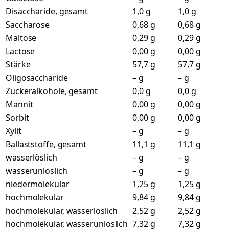
Disaccharide, gesamt
1,0 g
1,0 g
Saccharose
0,68 g
0,68 g
Maltose
0,29 g
0,29 g
Lactose
0,00 g
0,00 g
Stärke
57,7 g
57,7 g
Oligosaccharide
– g
– g
Zuckeralkohole, gesamt
0,0 g
0,0 g
Mannit
0,00 g
0,00 g
Sorbit
0,00 g
0,00 g
Xylit
– g
– g
Ballaststoffe, gesamt
11,1 g
11,1 g
wasserlöslich
– g
– g
wasserunlöslich
– g
– g
niedermolekular
1,25 g
1,25 g
hochmolekular
9,84 g
9,84 g
hochmolekular, wasserlöslich
2,52 g
2,52 g
hochmolekular, wasserunlöslich
7,32 g
7,32 g