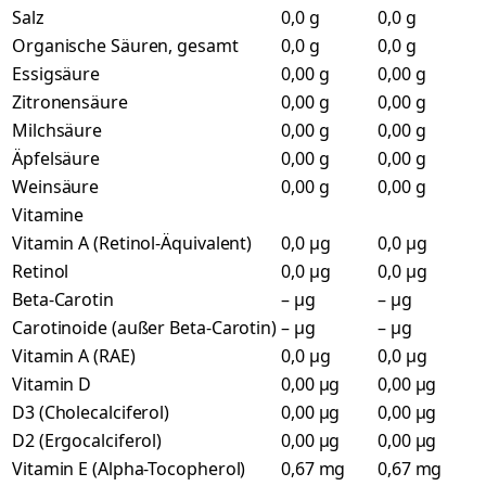
Salz
0,0 g
0,0 g
Organische Säuren, gesamt
0,0 g
0,0 g
Essigsäure
0,00 g
0,00 g
Zitronensäure
0,00 g
0,00 g
Milchsäure
0,00 g
0,00 g
Äpfelsäure
0,00 g
0,00 g
Weinsäure
0,00 g
0,00 g
Vitamine
Vitamin A (Retinol-Äquivalent)
0,0 µg
0,0 µg
Retinol
0,0 µg
0,0 µg
Beta-Carotin
– µg
– µg
Carotinoide (außer Beta-Carotin)
– µg
– µg
Vitamin A (RAE)
0,0 µg
0,0 µg
Vitamin D
0,00 µg
0,00 µg
D3 (Cholecalciferol)
0,00 µg
0,00 µg
D2 (Ergocalciferol)
0,00 µg
0,00 µg
Vitamin E (Alpha-Tocopherol)
0,67 mg
0,67 mg