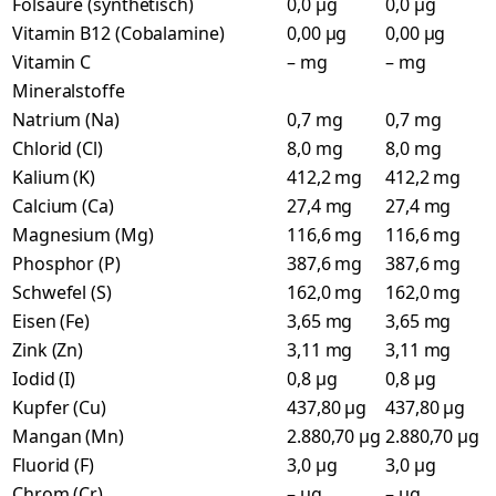
Folsäure (synthetisch)
0,0 µg
0,0 µg
Vitamin B12 (Cobalamine)
0,00 µg
0,00 µg
Vitamin C
– mg
– mg
Mineralstoffe
Natrium (Na)
0,7 mg
0,7 mg
Chlorid (Cl)
8,0 mg
8,0 mg
Kalium (K)
412,2 mg
412,2 mg
Calcium (Ca)
27,4 mg
27,4 mg
Magnesium (Mg)
116,6 mg
116,6 mg
Phosphor (P)
387,6 mg
387,6 mg
Schwefel (S)
162,0 mg
162,0 mg
Eisen (Fe)
3,65 mg
3,65 mg
Zink (Zn)
3,11 mg
3,11 mg
Iodid (I)
0,8 µg
0,8 µg
Kupfer (Cu)
437,80 µg
437,80 µg
Mangan (Mn)
2.880,70 µg
2.880,70 µg
Fluorid (F)
3,0 µg
3,0 µg
Chrom (Cr)
– µg
– µg