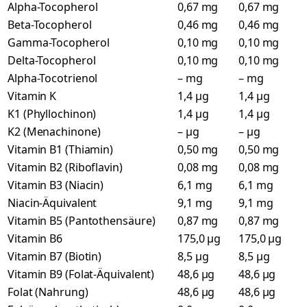
Alpha-Tocopherol
0,67 mg
0,67 mg
Beta-Tocopherol
0,46 mg
0,46 mg
Gamma-Tocopherol
0,10 mg
0,10 mg
Delta-Tocopherol
0,10 mg
0,10 mg
Alpha-Tocotrienol
– mg
– mg
Vitamin K
1,4 µg
1,4 µg
K1 (Phyllochinon)
1,4 µg
1,4 µg
K2 (Menachinone)
– µg
– µg
Vitamin B1 (Thiamin)
0,50 mg
0,50 mg
Vitamin B2 (Riboflavin)
0,08 mg
0,08 mg
Vitamin B3 (Niacin)
6,1 mg
6,1 mg
Niacin-Äquivalent
9,1 mg
9,1 mg
Vitamin B5 (Pantothensäure)
0,87 mg
0,87 mg
Vitamin B6
175,0 µg
175,0 µg
Vitamin B7 (Biotin)
8,5 µg
8,5 µg
Vitamin B9 (Folat-Äquivalent)
48,6 µg
48,6 µg
Folat (Nahrung)
48,6 µg
48,6 µg