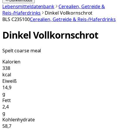
Dunkelmodus
Lebensmitteldatenbank
Cerealien, Getreide &
Reis-/Haferdrinks
Dinkel Vollkornschrot
BLS
C235100
Cerealien, Getreide & Reis-/Haferdrinks
Dinkel Vollkornschrot
Spelt coarse meal
Kalorien
338
kcal
Eiweiß
14,9
g
Fett
2,4
g
Kohlenhydrate
58,7