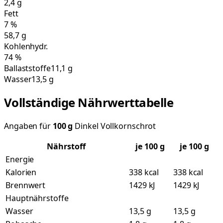
2,4
g
Fett
7
%
58,7
g
Kohlenhydr.
74
%
Ballaststoffe
11,1 g
Wasser
13,5 g
Vollständige Nährwerttabelle
Angaben für
100
g
Dinkel Vollkornschrot
Nährstoff
je
100
g
je 100 g
Energie
Kalorien
338 kcal
338 kcal
Brennwert
1429 kJ
1429 kJ
Hauptnährstoffe
Wasser
13,5 g
13,5 g