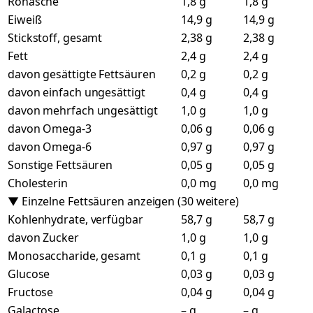
Rohasche
1,8 g
1,8 g
Eiweiß
14,9 g
14,9 g
Stickstoff, gesamt
2,38 g
2,38 g
Fett
2,4 g
2,4 g
davon gesättigte Fettsäuren
0,2 g
0,2 g
davon einfach ungesättigt
0,4 g
0,4 g
davon mehrfach ungesättigt
1,0 g
1,0 g
davon Omega-3
0,06 g
0,06 g
davon Omega-6
0,97 g
0,97 g
Sonstige Fettsäuren
0,05 g
0,05 g
Cholesterin
0,0 mg
0,0 mg
▼ Einzelne Fettsäuren anzeigen (30 weitere)
Kohlenhydrate, verfügbar
58,7 g
58,7 g
davon Zucker
1,0 g
1,0 g
Monosaccharide, gesamt
0,1 g
0,1 g
Glucose
0,03 g
0,03 g
Fructose
0,04 g
0,04 g
Galactose
– g
– g