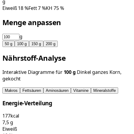
g
Eiweiß
18
%
Fett
7
%
KH
75
%
Menge anpassen
g
50
g
100
g
150
g
200
g
Nährstoff-Analyse
Interaktive Diagramme für
100
g
Dinkel ganzes Korn,
gekocht
Makros
Fettsäuren
Aminosäuren
Vitamine
Mineralstoffe
Energie-Verteilung
177
kcal
7,5
g
Eiweiß