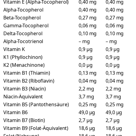
Vitamin E (Alpha-Tocopherol)
0,40 mg
0,40 mg
Alpha-Tocopherol
0,40 mg
0,40 mg
Beta-Tocopherol
0,27 mg
0,27 mg
Gamma-Tocopherol
0,06 mg
0,06 mg
Delta-Tocopherol
0,10 mg
0,10 mg
Alpha-Tocotrienol
– mg
– mg
Vitamin K
0,9 µg
0,9 µg
K1 (Phyllochinon)
0,9 µg
0,9 µg
K2 (Menachinone)
0,0 µg
0,0 µg
Vitamin B1 (Thiamin)
0,13 mg
0,13 mg
Vitamin B2 (Riboflavin)
0,04 mg
0,04 mg
Vitamin B3 (Niacin)
2,2 mg
2,2 mg
Niacin-Äquivalent
3,7 mg
3,7 mg
Vitamin B5 (Pantothensäure)
0,25 mg
0,25 mg
Vitamin B6
49,0 µg
49,0 µg
Vitamin B7 (Biotin)
2,7 µg
2,7 µg
Vitamin B9 (Folat-Äquivalent)
18,6 µg
18,6 µg