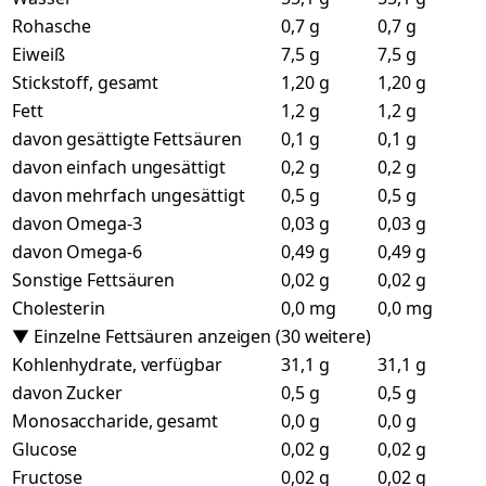
Rohasche
0,7 g
0,7 g
Eiweiß
7,5 g
7,5 g
Stickstoff, gesamt
1,20 g
1,20 g
Fett
1,2 g
1,2 g
davon gesättigte Fettsäuren
0,1 g
0,1 g
davon einfach ungesättigt
0,2 g
0,2 g
davon mehrfach ungesättigt
0,5 g
0,5 g
davon Omega-3
0,03 g
0,03 g
davon Omega-6
0,49 g
0,49 g
Sonstige Fettsäuren
0,02 g
0,02 g
Cholesterin
0,0 mg
0,0 mg
▼ Einzelne Fettsäuren anzeigen (30 weitere)
Kohlenhydrate, verfügbar
31,1 g
31,1 g
davon Zucker
0,5 g
0,5 g
Monosaccharide, gesamt
0,0 g
0,0 g
Glucose
0,02 g
0,02 g
Fructose
0,02 g
0,02 g