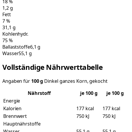
18
%
1,2
g
Fett
7
%
31,1
g
Kohlenhydr.
75
%
Ballaststoffe
6,1 g
Wasser
55,1 g
Vollständige Nährwerttabelle
Angaben für
100
g
Dinkel ganzes Korn, gekocht
Nährstoff
je
100
g
je 100 g
Energie
Kalorien
177 kcal
177 kcal
Brennwert
750 kJ
750 kJ
Hauptnährstoffe
Wasser
55,1 g
55,1 g