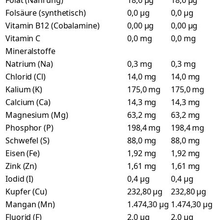
Folat (Nahrung)
18,6 µg
18,6 µg
Folsäure (synthetisch)
0,0 µg
0,0 µg
Vitamin B12 (Cobalamine)
0,00 µg
0,00 µg
Vitamin C
0,0 mg
0,0 mg
Mineralstoffe
Natrium (Na)
0,3 mg
0,3 mg
Chlorid (Cl)
14,0 mg
14,0 mg
Kalium (K)
175,0 mg
175,0 mg
Calcium (Ca)
14,3 mg
14,3 mg
Magnesium (Mg)
63,2 mg
63,2 mg
Phosphor (P)
198,4 mg
198,4 mg
Schwefel (S)
88,0 mg
88,0 mg
Eisen (Fe)
1,92 mg
1,92 mg
Zink (Zn)
1,61 mg
1,61 mg
Iodid (I)
0,4 µg
0,4 µg
Kupfer (Cu)
232,80 µg
232,80 µg
Mangan (Mn)
1.474,30 µg
1.474,30 µg
Fluorid (F)
2,0 µg
2,0 µg