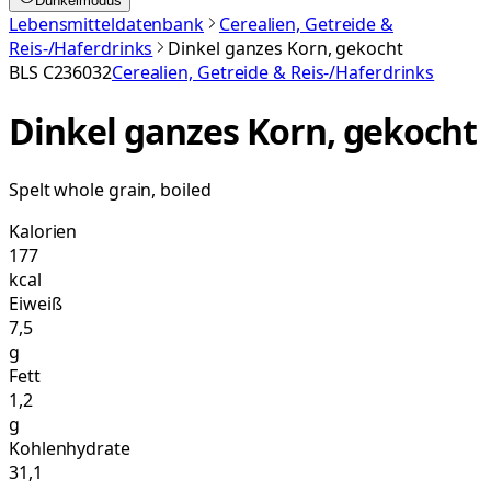
Dunkelmodus
Lebensmitteldatenbank
Cerealien, Getreide &
Reis-/Haferdrinks
Dinkel ganzes Korn, gekocht
BLS
C236032
Cerealien, Getreide & Reis-/Haferdrinks
Dinkel ganzes Korn, gekocht
Spelt whole grain, boiled
Kalorien
177
kcal
Eiweiß
7,5
g
Fett
1,2
g
Kohlenhydrate
31,1