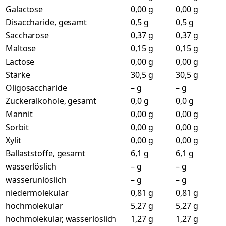
Galactose
0,00 g
0,00 g
Disaccharide, gesamt
0,5 g
0,5 g
Saccharose
0,37 g
0,37 g
Maltose
0,15 g
0,15 g
Lactose
0,00 g
0,00 g
Stärke
30,5 g
30,5 g
Oligosaccharide
– g
– g
Zuckeralkohole, gesamt
0,0 g
0,0 g
Mannit
0,00 g
0,00 g
Sorbit
0,00 g
0,00 g
Xylit
0,00 g
0,00 g
Ballaststoffe, gesamt
6,1 g
6,1 g
wasserlöslich
– g
– g
wasserunlöslich
– g
– g
niedermolekular
0,81 g
0,81 g
hochmolekular
5,27 g
5,27 g
hochmolekular, wasserlöslich
1,27 g
1,27 g