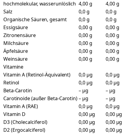
hochmolekular, wasserunlöslich
4,00 g
4,00 g
Salz
0,0 g
0,0 g
Organische Säuren, gesamt
0,0 g
0,0 g
Essigsäure
0,00 g
0,00 g
Zitronensäure
0,00 g
0,00 g
Milchsäure
0,00 g
0,00 g
Äpfelsäure
0,00 g
0,00 g
Weinsäure
0,00 g
0,00 g
Vitamine
Vitamin A (Retinol-Äquivalent)
0,0 µg
0,0 µg
Retinol
0,0 µg
0,0 µg
Beta-Carotin
– µg
– µg
Carotinoide (außer Beta-Carotin)
– µg
– µg
Vitamin A (RAE)
0,0 µg
0,0 µg
Vitamin D
0,00 µg
0,00 µg
D3 (Cholecalciferol)
0,00 µg
0,00 µg
D2 (Ergocalciferol)
0,00 µg
0,00 µg