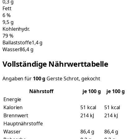
0,3
g
Fett
6
%
9,5
g
Kohlenhydr.
79
%
Ballaststoffe
1,4 g
Wasser
86,4 g
Vollständige Nährwerttabelle
Angaben für
100
g
Gerste Schrot, gekocht
Nährstoff
je
100
g
je 100 g
Energie
Kalorien
51 kcal
51 kcal
Brennwert
214 kJ
214 kJ
Hauptnährstoffe
Wasser
86,4 g
86,4 g