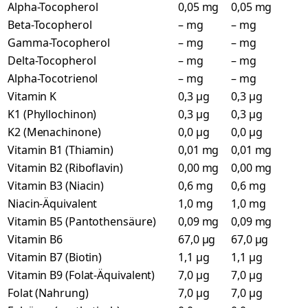
Alpha-Tocopherol
0,05 mg
0,05 mg
Beta-Tocopherol
– mg
– mg
Gamma-Tocopherol
– mg
– mg
Delta-Tocopherol
– mg
– mg
Alpha-Tocotrienol
– mg
– mg
Vitamin K
0,3 µg
0,3 µg
K1 (Phyllochinon)
0,3 µg
0,3 µg
K2 (Menachinone)
0,0 µg
0,0 µg
Vitamin B1 (Thiamin)
0,01 mg
0,01 mg
Vitamin B2 (Riboflavin)
0,00 mg
0,00 mg
Vitamin B3 (Niacin)
0,6 mg
0,6 mg
Niacin-Äquivalent
1,0 mg
1,0 mg
Vitamin B5 (Pantothensäure)
0,09 mg
0,09 mg
Vitamin B6
67,0 µg
67,0 µg
Vitamin B7 (Biotin)
1,1 µg
1,1 µg
Vitamin B9 (Folat-Äquivalent)
7,0 µg
7,0 µg
Folat (Nahrung)
7,0 µg
7,0 µg