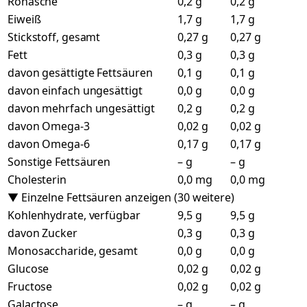
Rohasche
0,2 g
0,2 g
Eiweiß
1,7 g
1,7 g
Stickstoff, gesamt
0,27 g
0,27 g
Fett
0,3 g
0,3 g
davon gesättigte Fettsäuren
0,1 g
0,1 g
davon einfach ungesättigt
0,0 g
0,0 g
davon mehrfach ungesättigt
0,2 g
0,2 g
davon Omega-3
0,02 g
0,02 g
davon Omega-6
0,17 g
0,17 g
Sonstige Fettsäuren
– g
– g
Cholesterin
0,0 mg
0,0 mg
▼ Einzelne Fettsäuren anzeigen (30 weitere)
Kohlenhydrate, verfügbar
9,5 g
9,5 g
davon Zucker
0,3 g
0,3 g
Monosaccharide, gesamt
0,0 g
0,0 g
Glucose
0,02 g
0,02 g
Fructose
0,02 g
0,02 g
Galactose
– g
– g