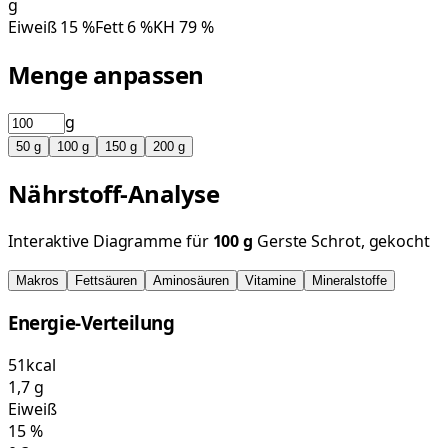
g
Eiweiß
15
%
Fett
6
%
KH
79
%
Menge anpassen
g
50
g
100
g
150
g
200
g
Nährstoff-Analyse
Interaktive Diagramme für
100
g
Gerste Schrot, gekocht
Makros
Fettsäuren
Aminosäuren
Vitamine
Mineralstoffe
Energie-Verteilung
51
kcal
1,7
g
Eiweiß
15
%