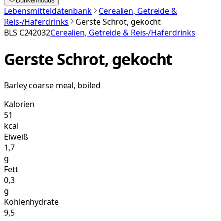
Dunkelmodus
Lebensmitteldatenbank
Cerealien, Getreide &
Reis-/Haferdrinks
Gerste Schrot, gekocht
BLS
C242032
Cerealien, Getreide & Reis-/Haferdrinks
Gerste Schrot, gekocht
Barley coarse meal, boiled
Kalorien
51
kcal
Eiweiß
1,7
g
Fett
0,3
g
Kohlenhydrate
9,5