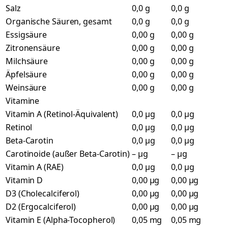
Salz
0,0 g
0,0 g
Organische Säuren, gesamt
0,0 g
0,0 g
Essigsäure
0,00 g
0,00 g
Zitronensäure
0,00 g
0,00 g
Milchsäure
0,00 g
0,00 g
Äpfelsäure
0,00 g
0,00 g
Weinsäure
0,00 g
0,00 g
Vitamine
Vitamin A (Retinol-Äquivalent)
0,0 µg
0,0 µg
Retinol
0,0 µg
0,0 µg
Beta-Carotin
0,0 µg
0,0 µg
Carotinoide (außer Beta-Carotin)
– µg
– µg
Vitamin A (RAE)
0,0 µg
0,0 µg
Vitamin D
0,00 µg
0,00 µg
D3 (Cholecalciferol)
0,00 µg
0,00 µg
D2 (Ergocalciferol)
0,00 µg
0,00 µg
Vitamin E (Alpha-Tocopherol)
0,05 mg
0,05 mg