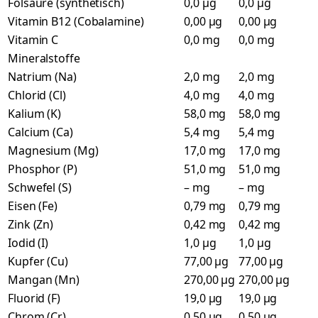
Folsäure (synthetisch)
0,0 µg
0,0 µg
Vitamin B12 (Cobalamine)
0,00 µg
0,00 µg
Vitamin C
0,0 mg
0,0 mg
Mineralstoffe
Natrium (Na)
2,0 mg
2,0 mg
Chlorid (Cl)
4,0 mg
4,0 mg
Kalium (K)
58,0 mg
58,0 mg
Calcium (Ca)
5,4 mg
5,4 mg
Magnesium (Mg)
17,0 mg
17,0 mg
Phosphor (P)
51,0 mg
51,0 mg
Schwefel (S)
– mg
– mg
Eisen (Fe)
0,79 mg
0,79 mg
Zink (Zn)
0,42 mg
0,42 mg
Iodid (I)
1,0 µg
1,0 µg
Kupfer (Cu)
77,00 µg
77,00 µg
Mangan (Mn)
270,00 µg
270,00 µg
Fluorid (F)
19,0 µg
19,0 µg
Chrom (Cr)
0,50 µg
0,50 µg