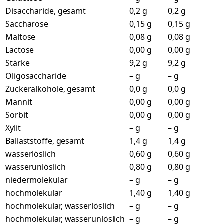
Disaccharide, gesamt
0,2 g
0,2 g
Saccharose
0,15 g
0,15 g
Maltose
0,08 g
0,08 g
Lactose
0,00 g
0,00 g
Stärke
9,2 g
9,2 g
Oligosaccharide
– g
– g
Zuckeralkohole, gesamt
0,0 g
0,0 g
Mannit
0,00 g
0,00 g
Sorbit
0,00 g
0,00 g
Xylit
– g
– g
Ballaststoffe, gesamt
1,4 g
1,4 g
wasserlöslich
0,60 g
0,60 g
wasserunlöslich
0,80 g
0,80 g
niedermolekular
– g
– g
hochmolekular
1,40 g
1,40 g
hochmolekular, wasserlöslich
– g
– g
hochmolekular, wasserunlöslich
– g
– g