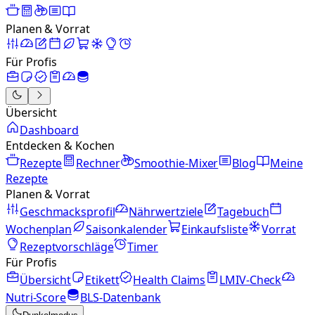
Planen & Vorrat
Für Profis
Übersicht
Dashboard
Entdecken & Kochen
Rezepte
Rechner
Smoothie-Mixer
Blog
Meine
Rezepte
Planen & Vorrat
Geschmacksprofil
Nährwertziele
Tagebuch
Wochenplan
Saisonkalender
Einkaufsliste
Vorrat
Rezeptvorschläge
Timer
Für Profis
Übersicht
Etikett
Health Claims
LMIV-Check
Nutri-Score
BLS-Datenbank